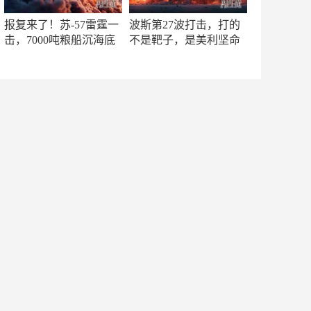
报复来了！苏-57雷霆一
波斯第27波打击，打的
击，7000吨粮船沉海底
不是靶子，是美利坚命
门