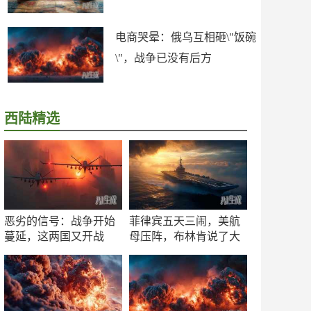
电商哭晕：俄乌互相砸\"饭碗
\"，战争已没有后方
西陆精选
恶劣的信号：战争开始
菲律宾五天三闹，美航
蔓延，这两国又开战
母压阵，布林肯说了大
了！
实话