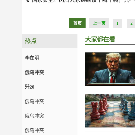
护国家安全。然后大家继续该干嘛干嘛，只不
首页
上一页
1
2
大家都在看
热点
李在明
俄乌冲突
歼20
俄乌冲突
俄乌冲突
俄乌冲突