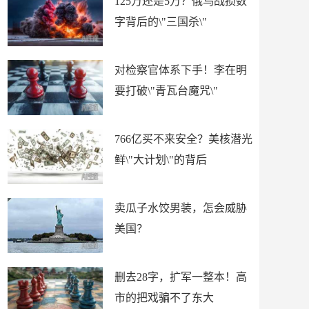
125万还是5万？俄乌战损数
字背后的\"三国杀\"
对检察官体系下手！李在明
要打破\"青瓦台魔咒\"
766亿买不来安全？美核潜光
鲜\"大计划\"的背后
卖瓜子水饺男装，怎会威胁
美国？
删去28字，扩军一整本！高
市的把戏骗不了东大