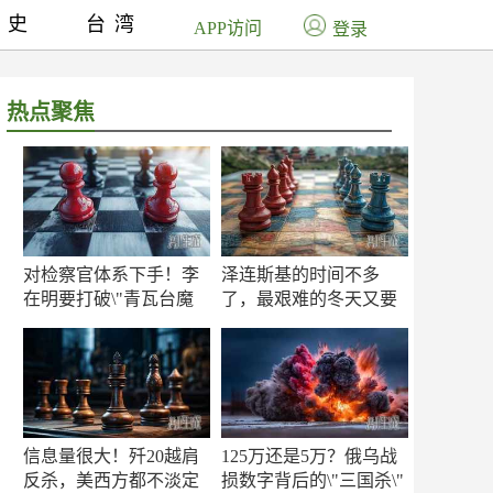
历史
台湾
APP访问
登录
热点聚焦
对检察官体系下手！李
泽连斯基的时间不多
在明要打破\"青瓦台魔
了，最艰难的冬天又要
咒\"
来了
信息量很大！歼20越肩
125万还是5万？俄乌战
反杀，美西方都不淡定
损数字背后的\"三国杀\"