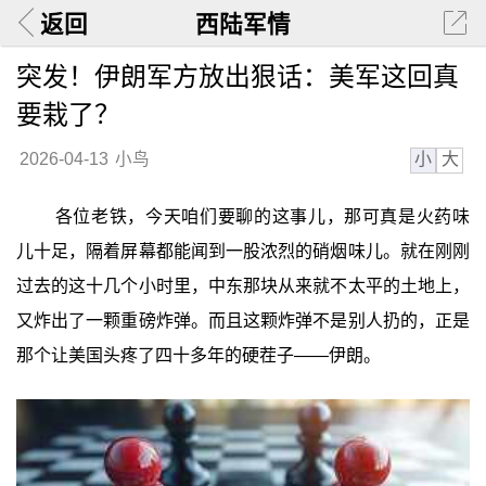
返回
西陆军情
突发！伊朗军方放出狠话：美军这回真
要栽了？
小
大
2026-04-13
小鸟
各位老铁，今天咱们要聊的这事儿，那可真是火药味
儿十足，隔着屏幕都能闻到一股浓烈的硝烟味儿。就在刚刚
过去的这十几个小时里，中东那块从来就不太平的土地上，
又炸出了一颗重磅炸弹。而且这颗炸弹不是别人扔的，正是
那个让美国头疼了四十多年的硬茬子——伊朗。