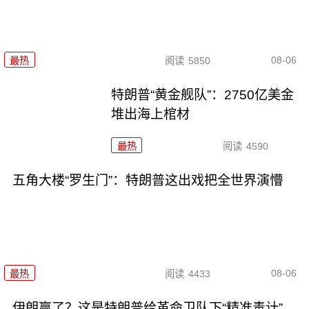
08-06
最热
阅读
5850
特朗普“黄金舰队”：2750亿美金
堆出海上棺材
最热
阅读
4590
五角大楼“罗生门”：特朗普这出戏把全世界演懵
08-06
最热
阅读
4433
伊朗赢了？这是特朗普给革命卫队下“精准毒计”