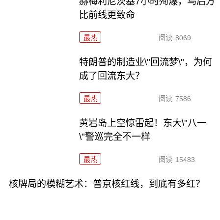
赫梅利尼茨基7小时殉爆，乌后方
比前线更致命
最热
阅读
8069
特朗普的制造业\"回流梦\"，为何
成了回流东大？
最热
阅读
7586
黄岩岛上空惊雷起！东大\"八一
\"警巡完全不一样
最热
阅读
15483
核牌局的模糊艺术：普京核红线，到底有多红？