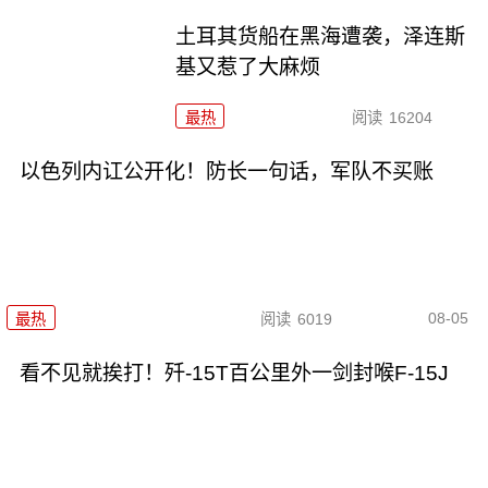
土耳其货船在黑海遭袭，泽连斯
基又惹了大麻烦
最热
阅读
16204
以色列内讧公开化！防长一句话，军队不买账
08-05
最热
阅读
6019
看不见就挨打！歼-15T百公里外一剑封喉F-15J