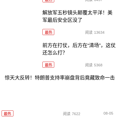
解放军五秒镜头颠覆太平洋！美
军最后安全区没了
最热
阅读
13634
前方在打仗，后方在“清场”，这仗
还怎么打？
最热
阅读
5368
惊天大反转！特朗普支持率崩盘背后竟藏致命一击
08-05
最热
阅读
7622