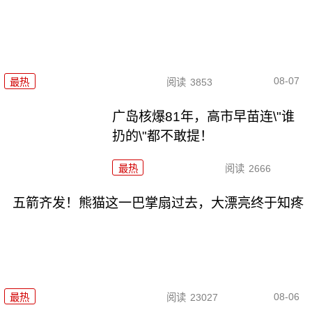
08-07
最热
阅读
3853
广岛核爆81年，高市早苗连\"谁
扔的\"都不敢提！
最热
阅读
2666
五箭齐发！熊猫这一巴掌扇过去，大漂亮终于知疼
08-06
最热
阅读
23027