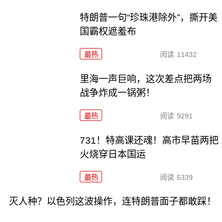
特朗普一句“珍珠港除外”，撕开美
国霸权遮羞布
最热
阅读
11432
里海一声巨响，这次差点把两场
战争炸成一锅粥！
最热
阅读
9291
731！特高课还魂！高市早苗两把
火烧穿日本国运
最热
阅读
5339
灭人种？以色列这波操作，连特朗普面子都敢踩！