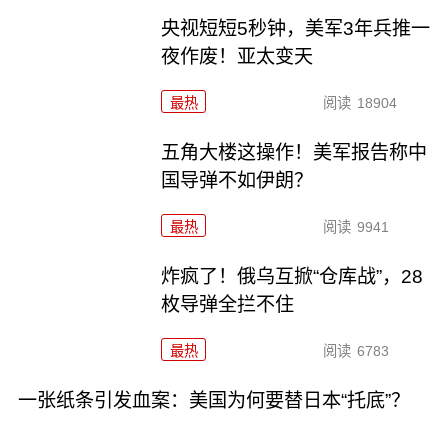
央视短短5秒钟，美军3年兵推一
夜作废！亚太变天
最热
阅读
18904
五角大楼这操作！美军报告称中
国导弹不如伊朗？
最热
阅读
9941
炸疯了！俄乌互掀“仓库战”，28
枚导弹全拦不住
最热
阅读
6783
一张纸条引发血案：美国为何要替日本“托底”？