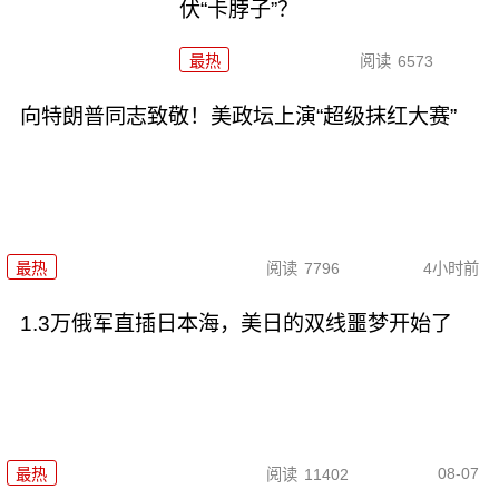
伏“卡脖子”？
最热
阅读
6573
向特朗普同志致敬！美政坛上演“超级抹红大赛”
最热
阅读
7796
4小时前
1.3万俄军直插日本海，美日的双线噩梦开始了
08-07
最热
阅读
11402