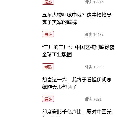
最热
阅读
12714
五角大楼吓唬中俄？这事恰恰暴
露了美军的底裤
最热
阅读
10497
“工厂的工厂”：中国这棋彻底颠覆
全球工业版图
最热
阅读
12360
胡塞这一炸，我终于看懂伊朗总
统昨天那句话了
最热
阅读
7621
印度豪赌千亿卢比，要对中国光