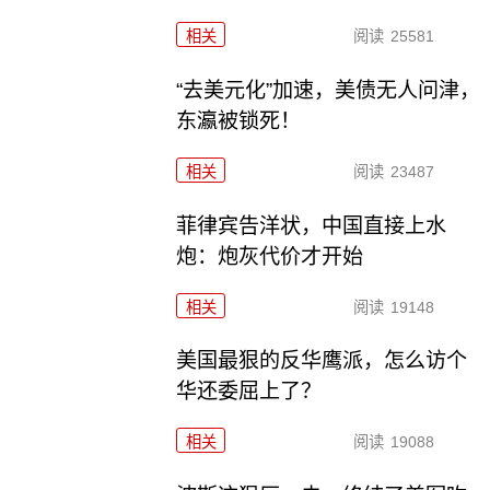
相关
阅读
25581
“去美元化”加速，美债无人问津，
东瀛被锁死！
相关
阅读
23487
菲律宾告洋状，中国直接上水
炮：炮灰代价才开始
相关
阅读
19148
美国最狠的反华鹰派，怎么访个
华还委屈上了？
相关
阅读
19088