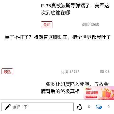
F-35真被波斯导弹端了！美军这
次到底输在哪
最热
阅读
6985
算了不打了？特朗普这脚刹车，把全世界都晃吐了
08-03
最热
阅读
15713
一张图让印度陷入死寂，五枚金
牌背后的终极真相
最热
阅读
10934
0
0
点评一下