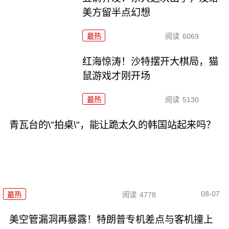
美方留半点幻想
最热
阅读
6069
红海惊涛！沙特摆开大棋局，猫
鼠游戏才刚开场
最热
阅读
5130
青瓦台的\"拍桌\"，能让跪太久的韩国站起来吗？
08-07
最热
阅读
4778
美空管漏洞再暴露！特朗普专机差点与客机撞上