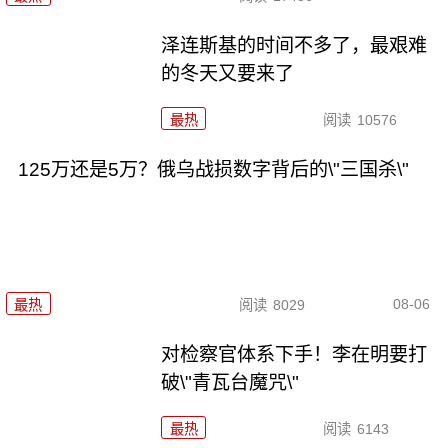
泽连斯基的时间不多了，最艰难
的冬天又要来了
最热
阅读
10576
125万还是5万？俄乌战损数字背后的\"三国杀\"
08-06
最热
阅读
8029
对检察官体系下手！李在明要打
破\"青瓦台魔咒\"
最热
阅读
6143