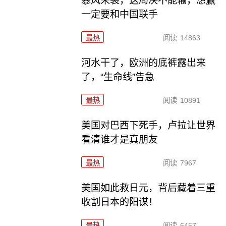
暴风来袭，这局决不能输，想赢
一定要和中国联手
最热
阅读
14863
河水干了，欧洲的底裤露出来
了，“生命线”告急
最热
阅读
10891
美国对巴西下死手，卢拉让世界
看清谁才是真朋友
最热
阅读
7967
美国如此救日元，背后藏着三重
收割日本的阳谋！
最热
阅读
6457