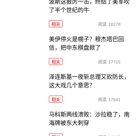
波斯这狠厉一击，终结了美军吹
了半个世纪的牛
相关
阅读
18278
美伊停火是幌子？穆杰塔巴回
信，把中东棋盘掀了
相关
阅读
17715
泽连斯基一夜斩总理又砍防长，
这大戏几个意思？
相关
阅读
17641
马科斯两线溃败：沙拉稳了，南
海牌被东大刺穿