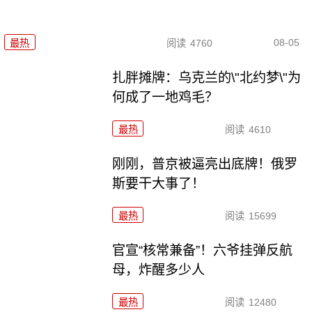
08-05
最热
阅读
4760
扎胖摊牌：乌克兰的\"北约梦\"为
何成了一地鸡毛？
最热
阅读
4610
刚刚，普京被逼亮出底牌！俄罗
斯要干大事了！
最热
阅读
15699
官宣“核常兼备”！六爷挂弹反航
母，炸醒多少人
最热
阅读
12480