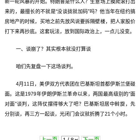
新一轮风暴的开始。特朗普是什么人？生意场上摸爬滚打出
来的，最擅长的不就是“没谈拢就加码”吗？他当年在纽约搞
房地产的时候，买地之前先放风说要拆隔壁楼，把人家股价
打下来再抄底。这套玩法，放到国际政治上，一点儿没变。
一、谈崩了？其实根本就没打算谈
咱们先复盘一下这场谈判。
4月11日，美伊双方代表团在巴基斯坦首都伊斯兰堡碰
面。这是1979年伊朗伊斯兰革命以来，两国最高级别的“面
对面”谈判，这阵仗摆得够大了吧？巴基斯坦居中斡旋，先
分别谈，再三方一起谈，光闭门会议就折腾了21个小时。
上一页
下一页