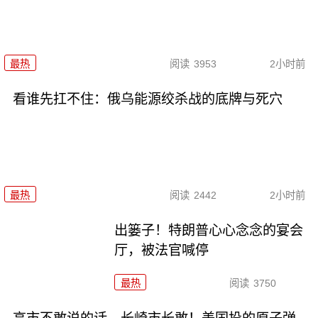
最热
阅读
3953
2小时前
看谁先扛不住：俄乌能源绞杀战的底牌与死穴
最热
阅读
2442
2小时前
出篓子！特朗普心心念念的宴会
厅，被法官喊停
最热
阅读
3750