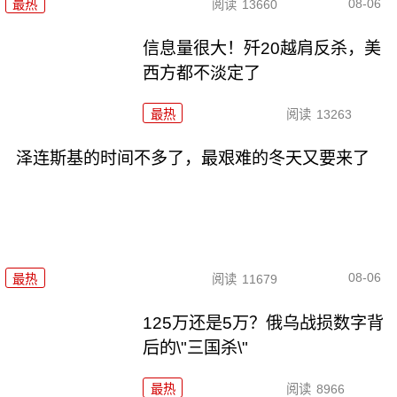
08-06
最热
阅读
13660
信息量很大！歼20越肩反杀，美
西方都不淡定了
最热
阅读
13263
泽连斯基的时间不多了，最艰难的冬天又要来了
08-06
最热
阅读
11679
125万还是5万？俄乌战损数字背
后的\"三国杀\"
最热
阅读
8966