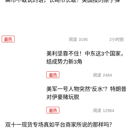
高市不敢说的话，长崎市长敢！美国投的原子弹
最热
阅读
3195
2小时前
美利坚靠不住！中东这3个国家，
结成势力新3角
最热
阅读
2484
美军一号人物突然“反水”？特朗普
对伊豪赌玩脱
最热
阅读
12964
双十一现货专场真如平台商家所说的那样吗？