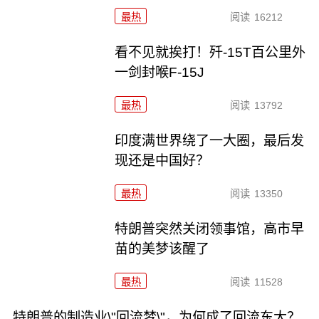
最热
阅读
16212
看不见就挨打！歼-15T百公里外
一剑封喉F-15J
最热
阅读
13792
印度满世界绕了一大圈，最后发
现还是中国好？
最热
阅读
13350
特朗普突然关闭领事馆，高市早
苗的美梦该醒了
最热
阅读
11528
特朗普的制造业\"回流梦\"，为何成了回流东大？