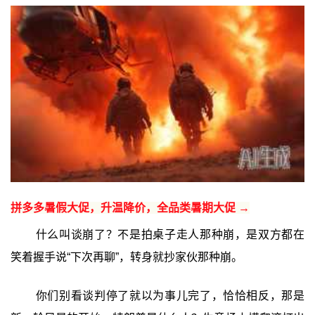
拼多多暑假大促，升温降价，全品类暑期大促 →
什么叫谈崩了？不是拍桌子走人那种崩，是双方都在
笑着握手说“下次再聊”，转身就抄家伙那种崩。
你们别看谈判停了就以为事儿完了，恰恰相反，那是