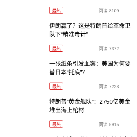
最热
阅读
8109
伊朗赢了？这是特朗普给革命卫
队下“精准毒计”
最热
阅读
7372
一张纸条引发血案：美国为何要
替日本“托底”？
最热
阅读
7228
特朗普“黄金舰队”：2750亿美金
堆出海上棺材
最热
阅读
5915