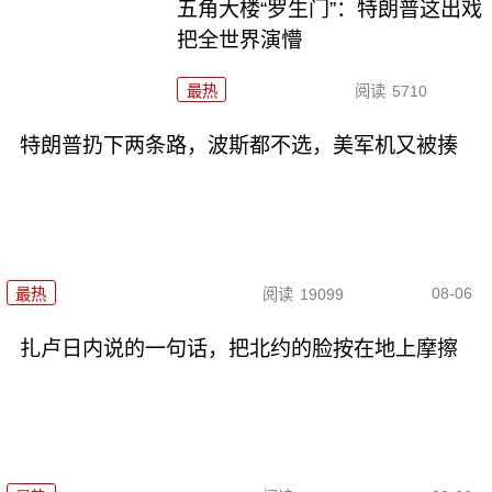
五角大楼“罗生门”：特朗普这出戏
把全世界演懵
最热
阅读
5710
特朗普扔下两条路，波斯都不选，美军机又被揍
08-06
最热
阅读
19099
扎卢日内说的一句话，把北约的脸按在地上摩擦