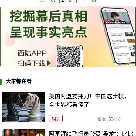
大家都在看
美国对盟友捅刀！中国这步棋，
全世界都看傻了
相关
阅读
35444
阿塞拜疆飞行员夸赞“枭龙”：比比