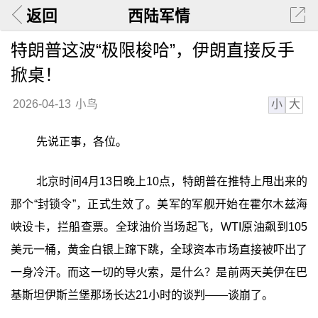
返回
西陆军情
特朗普这波“极限梭哈”，伊朗直接反手
掀桌！
小
大
2026-04-13
小鸟
先说正事，各位。
北京时间4月13日晚上10点，特朗普在推特上甩出来的
那个“封锁令”，正式生效了。美军的军舰开始在霍尔木兹海
峡设卡，拦船查票。全球油价当场起飞，WTI原油飙到105
美元一桶，黄金白银上蹿下跳，全球资本市场直接被吓出了
一身冷汗。而这一切的导火索，是什么？是前两天美伊在巴
基斯坦伊斯兰堡那场长达21小时的谈判——谈崩了。