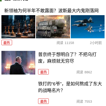
新领袖为何半年不敢露面？波斯最大内鬼刚落网
最热
阅读
11158
2小时前
普京终于想明白了？不把乌打
废，麻烦就无穷尽
最热
阅读
8862
铁打的“6爷”，是如何熬成了东大
的战略名片？
最热
阅读
7553