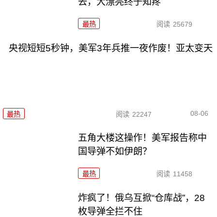
去，大漂亮终于知疼
最热
阅读
25679
央视短短5秒钟，美军3年兵推一夜作废！亚太变天
08-06
最热
阅读
22247
五角大楼这操作！美军报告称中
国导弹不如伊朗？
最热
阅读
11458
炸疯了！俄乌互掀“仓库战”，28
枚导弹全拦不住