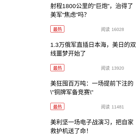
射程1800公里的“巨炮”，治得了
美军“焦虑”吗？
最热
阅读
16028
1.3万俄军直插日本海，美日的双
线噩梦开始了
最热
阅读
13920
美狂囤百万吨：一场提前下注的
\"铜牌军备竞赛\"
最热
阅读
11481
美利坚一场电子战演习，把自家
救护机送了命！