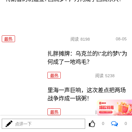
08-05
最热
阅读
8198
扎胖摊牌：乌克兰的\"北约梦\"为
何成了一地鸡毛？
最热
阅读
5238
里海一声巨响，这次差点把两场
战争炸成一锅粥！
最热
阅读
9982
0
0
点评一下
刚刚，普京被逼亮出底牌！俄罗斯要干大事了！