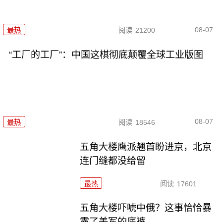
08-07
最热
阅读
21200
“工厂的工厂”：中国这棋彻底颠覆全球工业版图
08-07
最热
阅读
18546
五角大楼鹰派翘首盼进京，北京
连门缝都没给留
最热
阅读
17601
五角大楼吓唬中俄？这事恰恰暴
露了美军的底裤