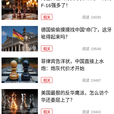
F-16强多了！
相关
阅读
24030
德国偷偷摸摸找中国“命门”，这牙
呲得起来吗？
相关
阅读
19548
菲律宾告洋状，中国直接上水
炮：炮灰代价才开始
相关
阅读
19487
美国最狠的反华鹰派，怎么访个
华还委屈上了？
相关
阅读
19463