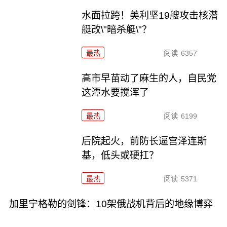
水面拉跨！美利坚19艘攻击核潜
艇改\"暗杀艇\"？
最热
阅读
6357
高市早苗动了麻生的人，自民党
这潭水要搅浑了
最热
阅读
6199
后院起火，前防长逼宫泽连斯
基，低头或硬扛？
最热
阅读
5371
加里宁格勒的剑锋：10架俄战机背后的地缘博弈