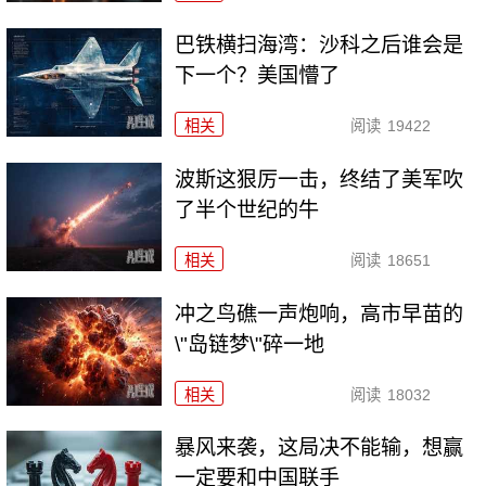
巴铁横扫海湾：沙科之后谁会是
下一个？美国懵了
相关
阅读
19422
波斯这狠厉一击，终结了美军吹
了半个世纪的牛
相关
阅读
18651
冲之鸟礁一声炮响，高市早苗的
\"岛链梦\"碎一地
相关
阅读
18032
暴风来袭，这局决不能输，想赢
一定要和中国联手