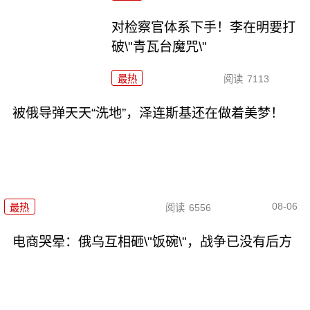
对检察官体系下手！李在明要打
破\"青瓦台魔咒\"
最热
阅读
7113
被俄导弹天天“洗地”，泽连斯基还在做着美梦！
08-06
最热
阅读
6556
电商哭晕：俄乌互相砸\"饭碗\"，战争已没有后方