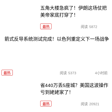
五角大楼急疯了！伊朗这场仗把
美帝家底打穿了！
最热
阅读
5872
箭式反导系统测试完成！以色列重定义下一场战争
最热
阅读
5373
4小时前
省440万丢5座城？美国这波操作
亏到姥姥家了！
最热
阅读
20921