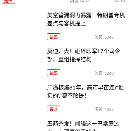
08-07
最热
阅读
6437
美空管漏洞再暴露！特朗普专机
差点与客机撞上
最热
阅读
5345
莫迪开大！砸碎印军17个司令
部，重组指挥结构
最热
阅读
9240
广岛核爆81年，高市早苗连\"谁
扔的\"都不敢提！
最热
阅读
4013
五箭齐发！熊猫这一巴掌扇过