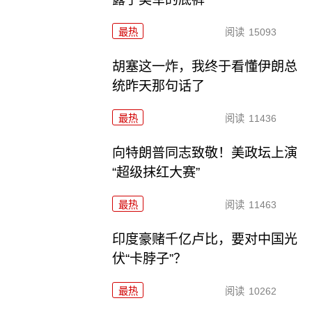
最热
阅读
15093
胡塞这一炸，我终于看懂伊朗总
统昨天那句话了
最热
阅读
11436
向特朗普同志致敬！美政坛上演
“超级抹红大赛”
最热
阅读
11463
印度豪赌千亿卢比，要对中国光
伏“卡脖子”？
最热
阅读
10262