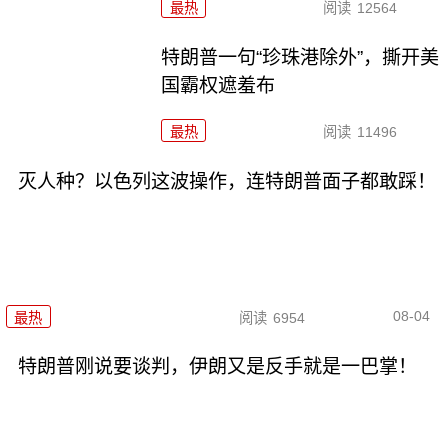
最热
阅读
12564
特朗普一句“珍珠港除外”，撕开美
国霸权遮羞布
最热
阅读
11496
灭人种？以色列这波操作，连特朗普面子都敢踩！
08-04
最热
阅读
6954
特朗普刚说要谈判，伊朗又是反手就是一巴掌！