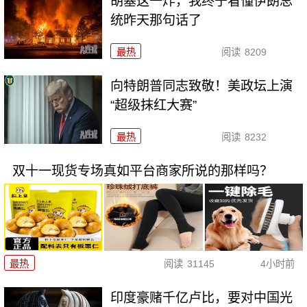
胡塞这一炸，我终于看懂伊朗总
统昨天那句话了
最热
阅读
8209
向特朗普同志致敬！美政坛上演
“超级抹红大赛”
最热
阅读
8232
双十一现货专场真如平台商家所说的那样吗？
最热
阅读
31145
4小时前
印度豪赌千亿卢比，要对中国光