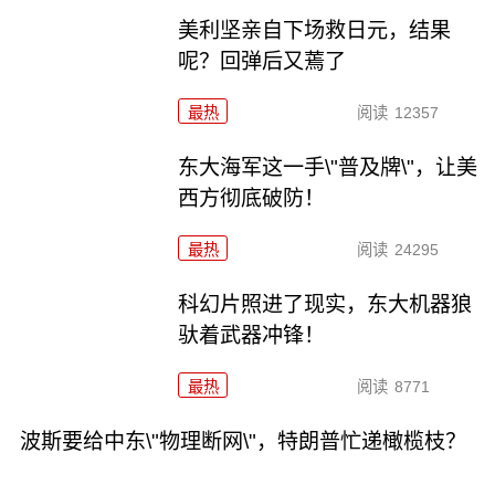
美利坚亲自下场救日元，结果
呢？回弹后又蔫了
最热
阅读
12357
东大海军这一手\"普及牌\"，让美
西方彻底破防！
最热
阅读
24295
科幻片照进了现实，东大机器狼
驮着武器冲锋！
最热
阅读
8771
波斯要给中东\"物理断网\"，特朗普忙递橄榄枝？