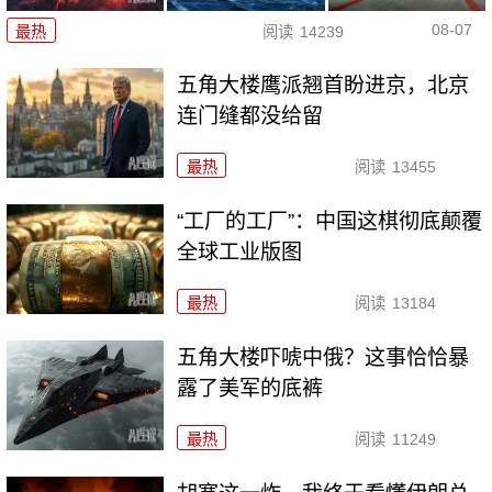
08-07
最热
阅读
14239
五角大楼鹰派翘首盼进京，北京
连门缝都没给留
最热
阅读
13455
“工厂的工厂”：中国这棋彻底颠覆
全球工业版图
最热
阅读
13184
五角大楼吓唬中俄？这事恰恰暴
露了美军的底裤
最热
阅读
11249