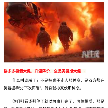
拼多多暑假大促，升温降价，全品类暑期大促 →
什么叫谈崩了？不是拍桌子走人那种崩，是双方都在
笑着握手说“下次再聊”，转身就抄家伙那种崩。
你们别看谈判停了就以为事儿完了，恰恰相反，那是