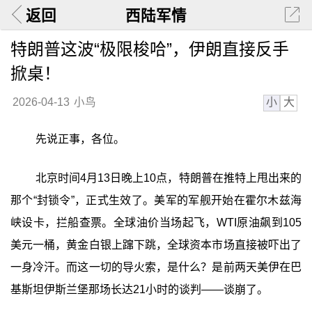
返回
西陆军情
特朗普这波“极限梭哈”，伊朗直接反手
掀桌！
小
大
2026-04-13
小鸟
先说正事，各位。
北京时间4月13日晚上10点，特朗普在推特上甩出来的
那个“封锁令”，正式生效了。美军的军舰开始在霍尔木兹海
峡设卡，拦船查票。全球油价当场起飞，WTI原油飙到105
美元一桶，黄金白银上蹿下跳，全球资本市场直接被吓出了
一身冷汗。而这一切的导火索，是什么？是前两天美伊在巴
基斯坦伊斯兰堡那场长达21小时的谈判——谈崩了。