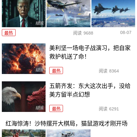
08-07
最热
阅读
9688
美利坚一场电子战演习，把自家
救护机送了命！
最热
阅读
8364
五箭齐发：东大这次出手，没给
美方留半点幻想
最热
阅读
6291
红海惊涛！沙特摆开大棋局，猫鼠游戏才刚开场