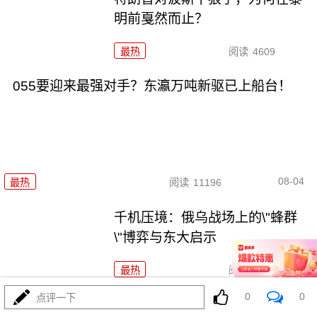
明前戛然而止？
最热
阅读
4609
055要迎来最强对手？东瀛万吨新驱已上船台！
08-04
最热
阅读
11196
千机压境：俄乌战场上的\"蜂群
\"博弈与东大启示
最热
阅读
8561
0
0
点评一下
算了不打了？特朗普这脚刹车，