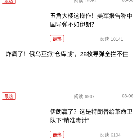
08-06
最热
阅读
19261
五角大楼这操作！美军报告称中
国导弹不如伊朗？
最热
阅读
10141
炸疯了！俄乌互掀“仓库战”，28枚导弹全拦不住
08-06
最热
阅读
6937
伊朗赢了？这是特朗普给革命卫
队下“精准毒计”
最热
阅读
6194