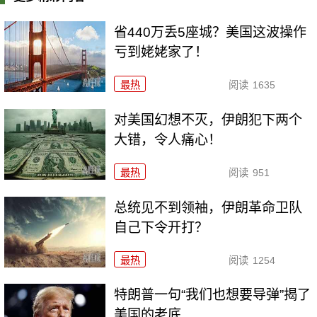
省440万丢5座城？美国这波操作
亏到姥姥家了！
最热
阅读
1635
对美国幻想不灭，伊朗犯下两个
大错，令人痛心！
最热
阅读
951
总统见不到领袖，伊朗革命卫队
自己下令开打？
最热
阅读
1254
特朗普一句“我们也想要导弹”揭了
美国的老底