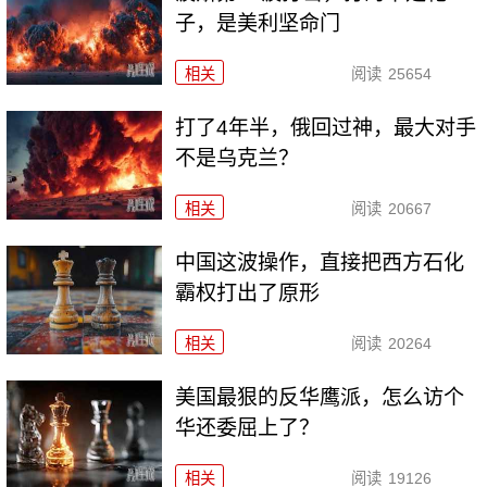
子，是美利坚命门
相关
阅读
25654
打了4年半，俄回过神，最大对手
不是乌克兰？
相关
阅读
20667
中国这波操作，直接把西方石化
霸权打出了原形
相关
阅读
20264
美国最狠的反华鹰派，怎么访个
华还委屈上了？
相关
阅读
19126