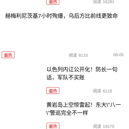
最热
阅读
16281
赫梅利尼茨基7小时殉爆，乌后方比前线更致命
08-05
最热
阅读
8133
以色列内讧公开化！防长一句
话，军队不买账
最热
阅读
6118
黄岩岛上空惊雷起！东大\"八一
\"警巡完全不一样
最热
阅读
15570