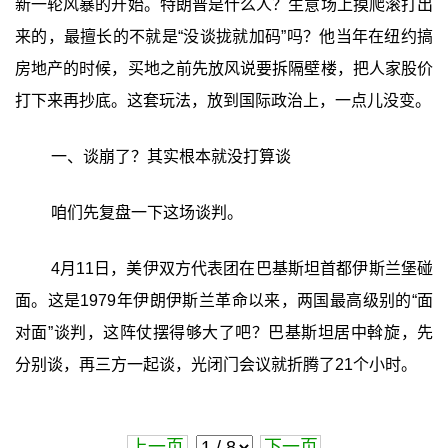
新一轮风暴的开始。特朗普是什么人？生意场上摸爬滚打出
来的，最擅长的不就是“没谈拢就加码”吗？他当年在纽约搞
房地产的时候，买地之前先放风说要拆隔壁楼，把人家股价
打下来再抄底。这套玩法，放到国际政治上，一点儿没变。
一、谈崩了？其实根本就没打算谈
咱们先复盘一下这场谈判。
4月11日，美伊双方代表团在巴基斯坦首都伊斯兰堡碰
面。这是1979年伊朗伊斯兰革命以来，两国最高级别的“面
对面”谈判，这阵仗摆得够大了吧？巴基斯坦居中斡旋，先
分别谈，再三方一起谈，光闭门会议就折腾了21个小时。
上一页
下一页