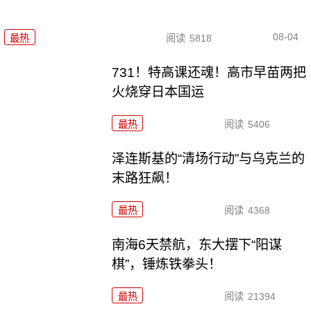
08-04
最热
阅读
5818
731！特高课还魂！高市早苗两把
火烧穿日本国运
最热
阅读
5406
泽连斯基的“清场行动”与乌克兰的
末路狂飙！
最热
阅读
4368
南海6天禁航，东大摆下“阳谋
棋”，锤炼铁拳头！
最热
阅读
21394