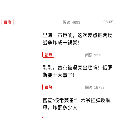
08-05
最热
阅读
4699
里海一声巨响，这次差点把两场
战争炸成一锅粥！
最热
阅读
9376
刚刚，普京被逼亮出底牌！俄罗
斯要干大事了！
最热
阅读
15782
官宣“核常兼备”！六爷挂弹反航
母，炸醒多少人