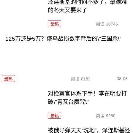
泽连斯基的时间不多了，最艰难
的冬天又要来了
最热
阅读
10746
125万还是5万？俄乌战损数字背后的\"三国杀\"
08-06
最热
阅读
8183
对检察官体系下手！李在明要打
破\"青瓦台魔咒\"
最热
阅读
6280
被俄导弹天天“洗地”，泽连斯基还