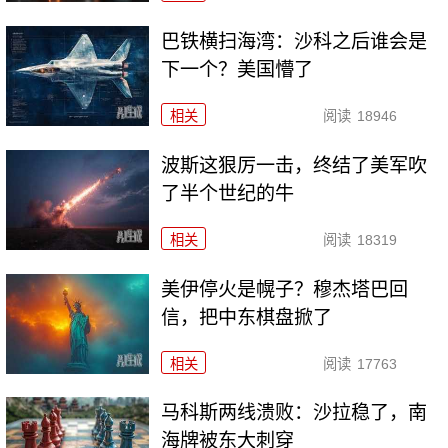
巴铁横扫海湾：沙科之后谁会是
下一个？美国懵了
相关
阅读
18946
波斯这狠厉一击，终结了美军吹
了半个世纪的牛
相关
阅读
18319
美伊停火是幌子？穆杰塔巴回
信，把中东棋盘掀了
相关
阅读
17763
马科斯两线溃败：沙拉稳了，南
海牌被东大刺穿