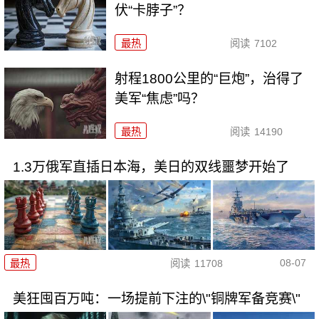
伏“卡脖子”？
最热
阅读
7102
射程1800公里的“巨炮”，治得了
美军“焦虑”吗？
最热
阅读
14190
1.3万俄军直插日本海，美日的双线噩梦开始了
08-07
最热
阅读
11708
美狂囤百万吨：一场提前下注的\"铜牌军备竞赛\"