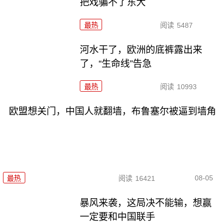
把戏骗不了东大
最热
阅读
5487
河水干了，欧洲的底裤露出来
了，“生命线”告急
最热
阅读
10993
欧盟想关门，中国人就翻墙，布鲁塞尔被逼到墙角
08-05
最热
阅读
16421
暴风来袭，这局决不能输，想赢
一定要和中国联手