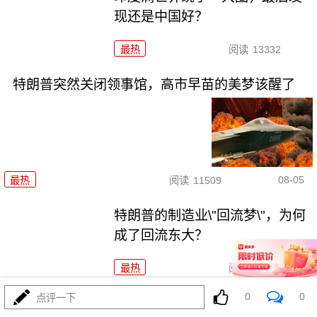
现还是中国好？
最热
阅读
13332
特朗普突然关闭领事馆，高市早苗的美梦该醒了
08-05
最热
阅读
11509
特朗普的制造业\"回流梦\"，为何
成了回流东大？
最热
阅读
8169
0
0
点评一下
扎胖摊牌：乌克兰的\"北约梦\"为