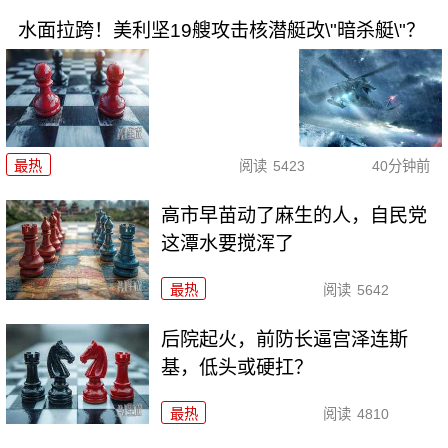
水面拉跨！美利坚19艘攻击核潜艇改\"暗杀艇\"？
最热
阅读
5423
40分钟前
高市早苗动了麻生的人，自民党
这潭水要搅浑了
最热
阅读
5642
后院起火，前防长逼宫泽连斯
基，低头或硬扛？
最热
阅读
4810