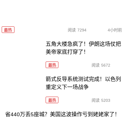
最热
阅读
7294
4小时前
五角大楼急疯了！伊朗这场仗把
美帝家底打穿了！
最热
阅读
5672
箭式反导系统测试完成！以色列
重定义下一场战争
最热
阅读
5203
省440万丢5座城？美国这波操作亏到姥姥家了！