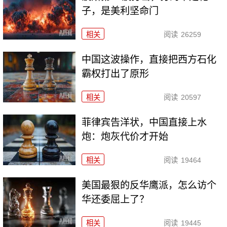
子，是美利坚命门
相关
阅读
26259
中国这波操作，直接把西方石化
霸权打出了原形
相关
阅读
20597
菲律宾告洋状，中国直接上水
炮：炮灰代价才开始
相关
阅读
19464
美国最狠的反华鹰派，怎么访个
华还委屈上了？
相关
阅读
19445