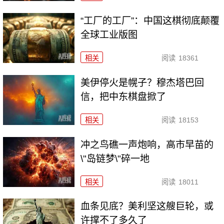
“工厂的工厂”：中国这棋彻底颠覆
全球工业版图
相关
阅读
18361
美伊停火是幌子？穆杰塔巴回
信，把中东棋盘掀了
相关
阅读
18153
冲之鸟礁一声炮响，高市早苗的
\"岛链梦\"碎一地
相关
阅读
18011
血条见底？美利坚这艘巨轮，或
许撑不了多久了