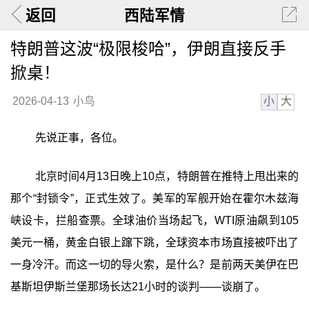
返回
西陆军情
特朗普这波“极限梭哈”，伊朗直接反手
掀桌！
小
大
2026-04-13
小鸟
先说正事，各位。
北京时间4月13日晚上10点，特朗普在推特上甩出来的
那个“封锁令”，正式生效了。美军的军舰开始在霍尔木兹海
峡设卡，拦船查票。全球油价当场起飞，WTI原油飙到105
美元一桶，黄金白银上蹿下跳，全球资本市场直接被吓出了
一身冷汗。而这一切的导火索，是什么？是前两天美伊在巴
基斯坦伊斯兰堡那场长达21小时的谈判——谈崩了。