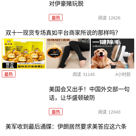
对伊豪赌玩脱
最热
阅读
12626
双十一现货专场真如平台商家所说的那样吗？
最热
阅读
31145
4小时前
美国会又出手！中国外交部一句
话，让华盛顿破防
最热
阅读
12043
美军收到最后通牒：伊朗居然要求美答应这六条