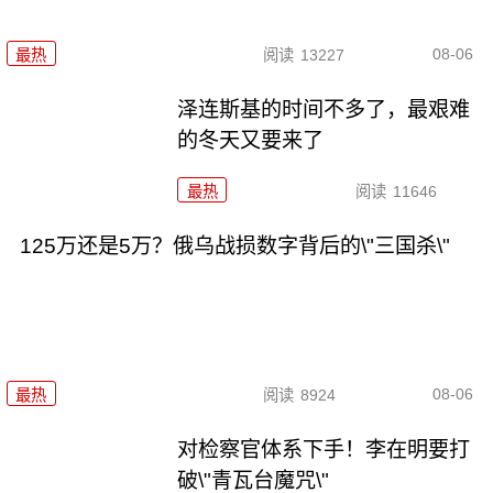
08-06
最热
阅读
13227
泽连斯基的时间不多了，最艰难
的冬天又要来了
最热
阅读
11646
125万还是5万？俄乌战损数字背后的\"三国杀\"
08-06
最热
阅读
8924
对检察官体系下手！李在明要打
破\"青瓦台魔咒\"