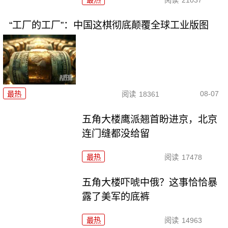
“工厂的工厂”：中国这棋彻底颠覆全球工业版图
08-07
最热
阅读
18361
五角大楼鹰派翘首盼进京，北京
连门缝都没给留
最热
阅读
17478
五角大楼吓唬中俄？这事恰恰暴
露了美军的底裤
最热
阅读
14963