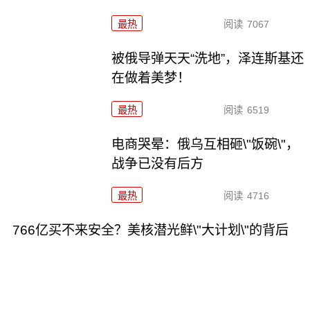
最热
阅读
7067
被俄导弹天天“洗地”，泽连斯基还
在做着美梦！
最热
阅读
6519
电商哭晕：俄乌互相砸\"饭碗\"，
战争已没有后方
最热
阅读
4716
766亿买不来安全？美核潜光鲜\"大计划\"的背后