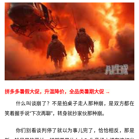
拼多多暑假大促，升温降价，全品类暑期大促 →
什么叫谈崩了？不是拍桌子走人那种崩，是双方都在
笑着握手说“下次再聊”，转身就抄家伙那种崩。
你们别看谈判停了就以为事儿完了，恰恰相反，那是