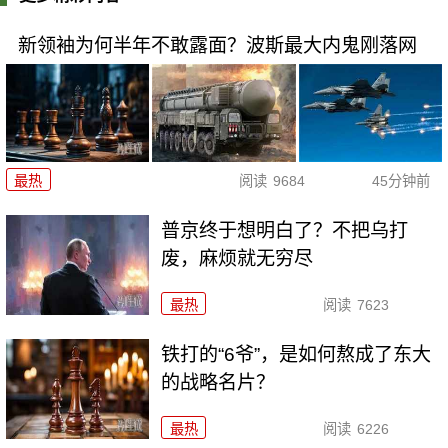
新领袖为何半年不敢露面？波斯最大内鬼刚落网
最热
阅读
9684
45分钟前
普京终于想明白了？不把乌打
废，麻烦就无穷尽
最热
阅读
7623
铁打的“6爷”，是如何熬成了东大
的战略名片？
最热
阅读
6226