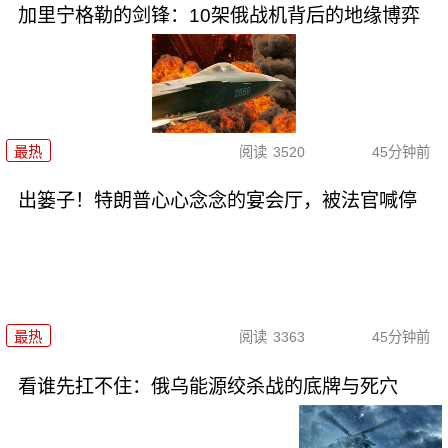
加里宁格勒的剑锋：10架俄战机背后的地缘博弈
最热
阅读
3520
45分钟前
出篓子！特朗普心心念念的宴会厅，被法官喊停
最热
阅读
3363
45分钟前
看谁先扛不住：俄乌能源绞杀战的底牌与死穴