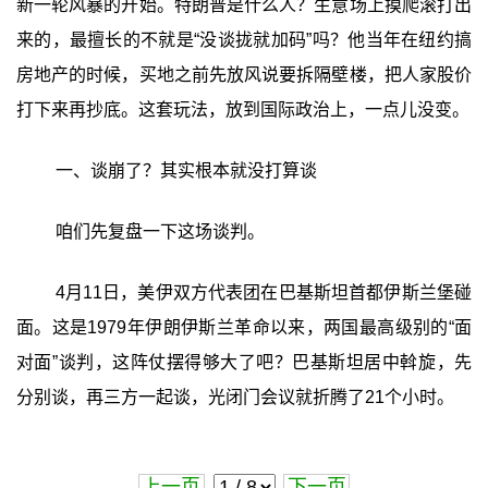
新一轮风暴的开始。特朗普是什么人？生意场上摸爬滚打出
来的，最擅长的不就是“没谈拢就加码”吗？他当年在纽约搞
房地产的时候，买地之前先放风说要拆隔壁楼，把人家股价
打下来再抄底。这套玩法，放到国际政治上，一点儿没变。
一、谈崩了？其实根本就没打算谈
咱们先复盘一下这场谈判。
4月11日，美伊双方代表团在巴基斯坦首都伊斯兰堡碰
面。这是1979年伊朗伊斯兰革命以来，两国最高级别的“面
对面”谈判，这阵仗摆得够大了吧？巴基斯坦居中斡旋，先
分别谈，再三方一起谈，光闭门会议就折腾了21个小时。
上一页
下一页