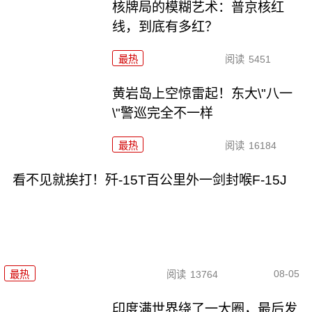
核牌局的模糊艺术：普京核红
线，到底有多红？
最热
阅读
5451
黄岩岛上空惊雷起！东大\"八一
\"警巡完全不一样
最热
阅读
16184
看不见就挨打！歼-15T百公里外一剑封喉F-15J
08-05
最热
阅读
13764
印度满世界绕了一大圈，最后发