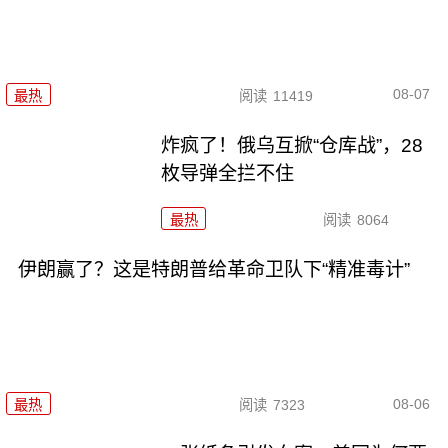
08-07
最热
阅读
11419
炸疯了！俄乌互掀“仓库战”，28
枚导弹全拦不住
最热
阅读
8064
伊朗赢了？这是特朗普给革命卫队下“精准毒计”
08-06
最热
阅读
7323