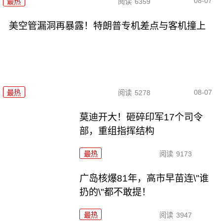
08-07
最热
阅读
6359
美空管漏洞再暴露！特朗普专机差点与客机撞上
08-07
最热
阅读
5278
莫迪开大！砸碎印军17个司令
部，重组指挥结构
最热
阅读
9173
广岛核爆81年，高市早苗连\"谁
扔的\"都不敢提！
最热
阅读
3947