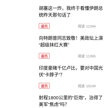
胡塞这一炸，我终于看懂伊朗总
统昨天那句话了
最热
阅读
11344
向特朗普同志致敬！美政坛上演
“超级抹红大赛”
最热
阅读
11365
印度豪赌千亿卢比，要对中国光
伏“卡脖子”？
最热
阅读
10149
射程1800公里的“巨炮”，治得了
美军“焦虑”吗？