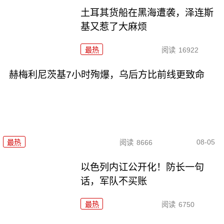
土耳其货船在黑海遭袭，泽连斯
基又惹了大麻烦
最热
阅读
16922
赫梅利尼茨基7小时殉爆，乌后方比前线更致命
08-05
最热
阅读
8666
以色列内讧公开化！防长一句
话，军队不买账
最热
阅读
6750