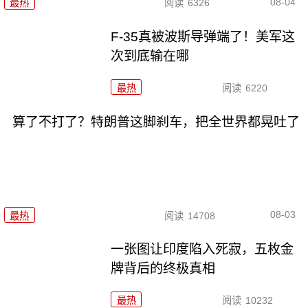
08-04
最热
阅读
6326
F-35真被波斯导弹端了！美军这
次到底输在哪
最热
阅读
6220
算了不打了？特朗普这脚刹车，把全世界都晃吐了
08-03
最热
阅读
14708
一张图让印度陷入死寂，五枚金
牌背后的终极真相
最热
阅读
10232