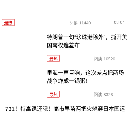
08-04
最热
阅读
11440
特朗普一句“珍珠港除外”，撕开美
国霸权遮羞布
最热
阅读
10520
里海一声巨响，这次差点把两场
战争炸成一锅粥！
最热
阅读
8326
731！特高课还魂！高市早苗两把火烧穿日本国运