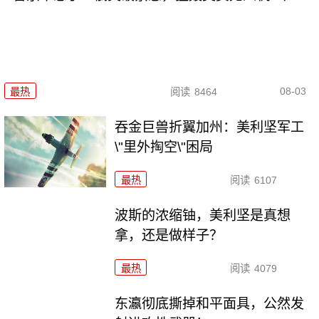
08-03
最热
阅读
8464
吞金巨兽折翼加州：美利坚军工
\"里外掏空\"困局
最热
阅读
6107
波斯的浓缩铀，美利坚是真想
拿，还是做样子？
最热
阅读
4079
东瀛彻底撕掉和平面具，公然发