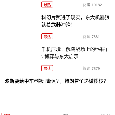
最热
阅读
10182
科幻片照进了现实，东大机器狼
驮着武器冲锋！
最热
阅读
7881
千机压境：俄乌战场上的\"蜂群
\"博弈与东大启示
最热
阅读
7579
波斯要给中东\"物理断网\"，特朗普忙递橄榄枝？