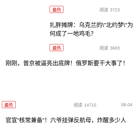
最热
阅读
3723
扎胖摊牌：乌克兰的\"北约梦\"为
何成了一地鸡毛？
最热
阅读
3683
刚刚，普京被逼亮出底牌！俄罗斯要干大事了！
08-04
最热
阅读
14715
官宣“核常兼备”！六爷挂弹反航母，炸醒多少人