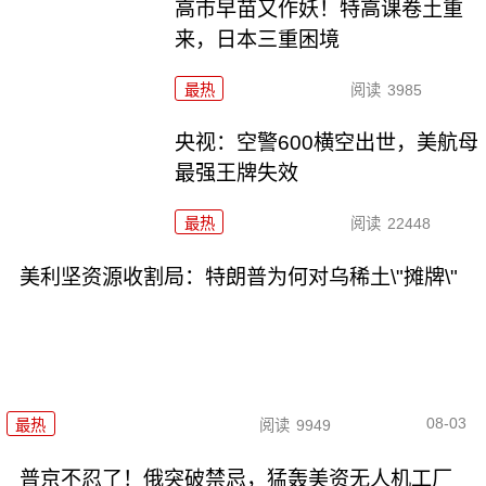
高市早苗又作妖！特高课卷土重
来，日本三重困境
最热
阅读
3985
央视：空警600横空出世，美航母
最强王牌失效
最热
阅读
22448
美利坚资源收割局：特朗普为何对乌稀土\"摊牌\"
08-03
最热
阅读
9949
普京不忍了！俄突破禁忌，猛轰美资无人机工厂