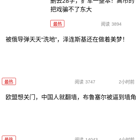
删去28字，扩军一整本！高市的
把戏骗不了东大
最热
阅读
3894
被俄导弹天天“洗地”，泽连斯基还在做着美梦！
最热
阅读
3747
2小时前
欧盟想关门，中国人就翻墙，布鲁塞尔被逼到墙角
最热
阅读
14043
4小时前