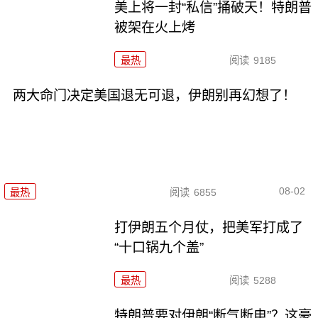
美上将一封“私信”捅破天！特朗普
被架在火上烤
最热
阅读
9185
两大命门决定美国退无可退，伊朗别再幻想了！
08-02
最热
阅读
6855
打伊朗五个月仗，把美军打成了
“十口锅九个盖”
最热
阅读
5288
特朗普要对伊朗“断气断电”？这豪