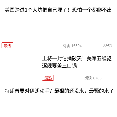
美国踏进3个大坑把自己埋了！恐怕一个都爬不出
08-03
最热
阅读
16394
上将一封信捅破天！美军五艘驱
逐舰要盖三口锅！
最热
阅读
6785
特朗普要对伊朗动手？最狠的还没来，最骚的来了