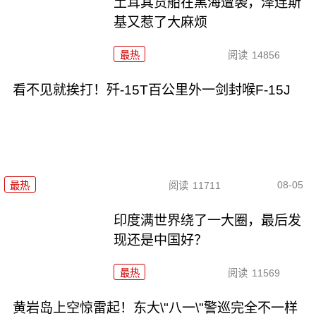
土耳其货船在黑海遭袭，泽连斯
基又惹了大麻烦
最热
阅读
14856
看不见就挨打！歼-15T百公里外一剑封喉F-15J
08-05
最热
阅读
11711
印度满世界绕了一大圈，最后发
现还是中国好？
最热
阅读
11569
黄岩岛上空惊雷起！东大\"八一\"警巡完全不一样