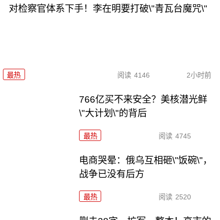
对检察官体系下手！李在明要打破\"青瓦台魔咒\"
最热
阅读
4146
2小时前
766亿买不来安全？美核潜光鲜
\"大计划\"的背后
最热
阅读
4745
电商哭晕：俄乌互相砸\"饭碗\"，
战争已没有后方
最热
阅读
2520