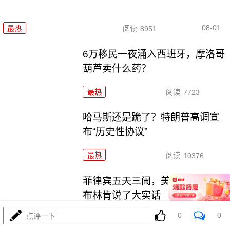
08-01
最热
阅读
8951
6万移民一夜涌入西班牙，摩洛哥
葫芦卖什么药？
最热
阅读
7723
哈马斯还是跪了？特朗普高调宣
布“历史性协议”
最热
阅读
10376
菲律宾五天三闹，美航母压阵，
布林肯说了大实话
0
0
点评一下
最热
阅读
26938