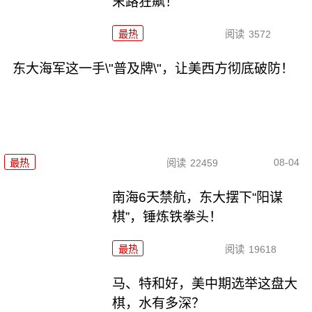
末路狂飙！
最热
阅读
3572
东大海军这一手\"普及牌\"，让美西方彻底破防！
08-04
最热
阅读
22459
南海6天禁航，东大摆下“阳谋
棋”，锤炼铁拳头！
最热
阅读
19618
马、特和好，美中期选举这盘大
棋，水有多深？