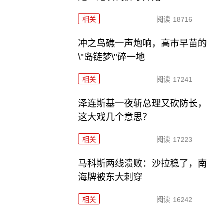
相关
阅读
18716
冲之鸟礁一声炮响，高市早苗的
\"岛链梦\"碎一地
相关
阅读
17241
泽连斯基一夜斩总理又砍防长，
这大戏几个意思？
相关
阅读
17223
马科斯两线溃败：沙拉稳了，南
海牌被东大刺穿
相关
阅读
16242