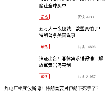
赌让全球买单
最热
阅读
4433
五万人一夜破城，欧盟真怕了！
特朗普拿美国说事
最热
阅读
14893
铁证出台！菲律宾求锤得锤！解
放军黄岩岛亮剑
最热
阅读
21957
炸电厂锁死波斯湾！特朗普要对伊朗下死手了？