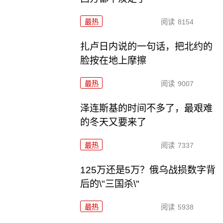
最热
阅读
8154
扎卢日内说的一句话，把北约的
脸按在地上摩擦
最热
阅读
9007
泽连斯基的时间不多了，最艰难
的冬天又要来了
最热
阅读
7337
125万还是5万？俄乌战损数字背
后的\"三国杀\"
最热
阅读
5938