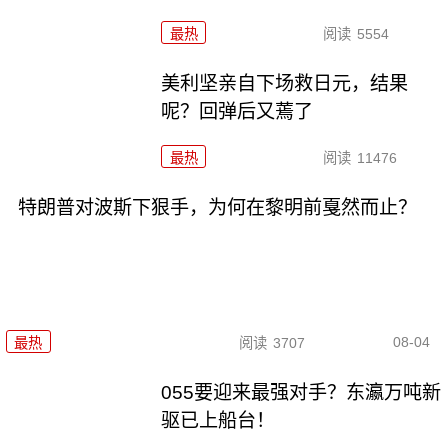
最热
阅读
5554
美利坚亲自下场救日元，结果
呢？回弹后又蔫了
最热
阅读
11476
特朗普对波斯下狠手，为何在黎明前戛然而止？
08-04
最热
阅读
3707
055要迎来最强对手？东瀛万吨新
驱已上船台！