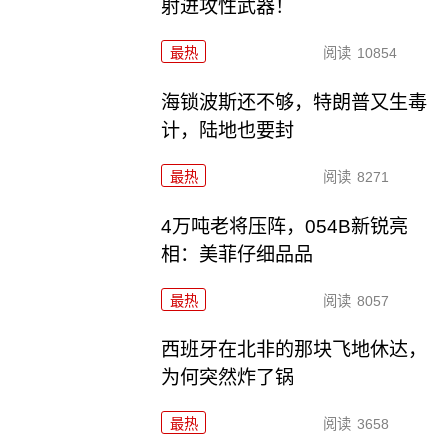
射进攻性武器！
最热
阅读
10854
海锁波斯还不够，特朗普又生毒
计，陆地也要封
最热
阅读
8271
4万吨老将压阵，054B新锐亮
相：美菲仔细品品
最热
阅读
8057
西班牙在北非的那块飞地休达，
为何突然炸了锅
最热
阅读
3658