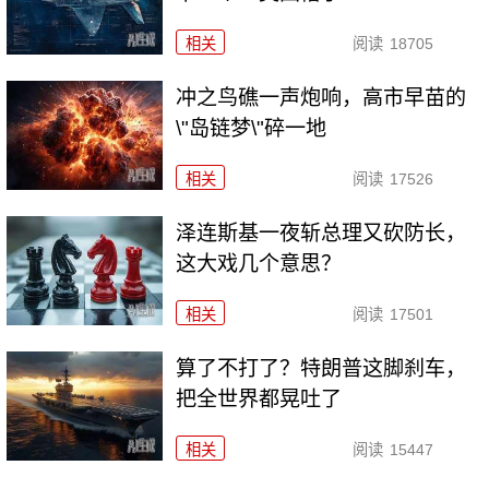
相关
阅读
18705
冲之鸟礁一声炮响，高市早苗的
\"岛链梦\"碎一地
相关
阅读
17526
泽连斯基一夜斩总理又砍防长，
这大戏几个意思？
相关
阅读
17501
算了不打了？特朗普这脚刹车，
把全世界都晃吐了
相关
阅读
15447