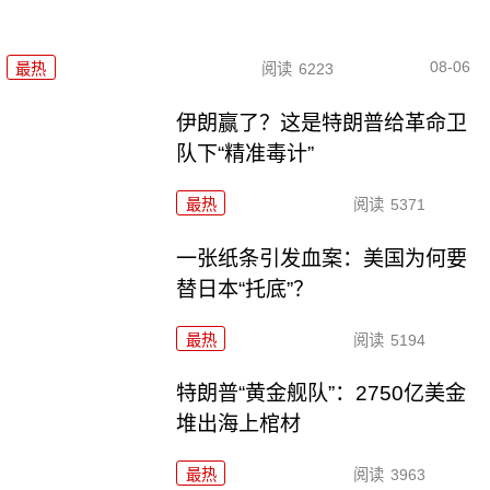
08-06
最热
阅读
6223
伊朗赢了？这是特朗普给革命卫
队下“精准毒计”
最热
阅读
5371
一张纸条引发血案：美国为何要
替日本“托底”？
最热
阅读
5194
特朗普“黄金舰队”：2750亿美金
堆出海上棺材
最热
阅读
3963