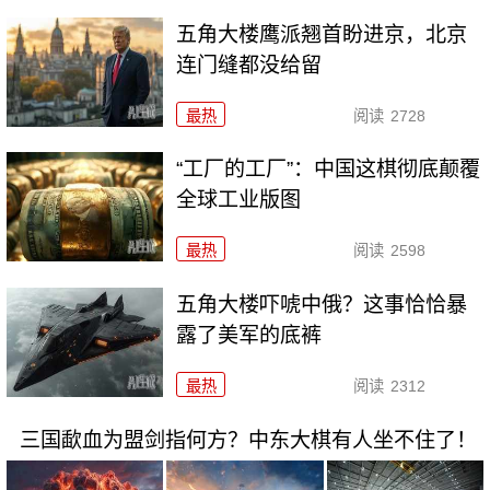
五角大楼鹰派翘首盼进京，北京
连门缝都没给留
最热
阅读
2728
“工厂的工厂”：中国这棋彻底颠覆
全球工业版图
最热
阅读
2598
五角大楼吓唬中俄？这事恰恰暴
露了美军的底裤
最热
阅读
2312
三国歃血为盟剑指何方？中东大棋有人坐不住了！