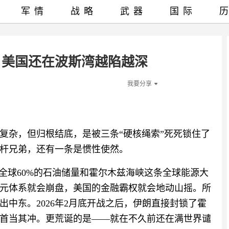
军情
战略
武器
国际
”，美国还在波斯湾越陷越深
我要分享
复杂，但归根结底，是被三条“硬核绳索”死死锁住了
杆兄弟，还有一条是惯性使然。
全球60%的石油储量和霍尔木兹海峡这条全球能源大
元体系就会崩盘，美国的金融霸权就会地动山摇。所
中东。2026年2月底开战之后，伊朗直接封锁了霍
首当其冲。更荒诞的是——就在不久前还在满世界谴