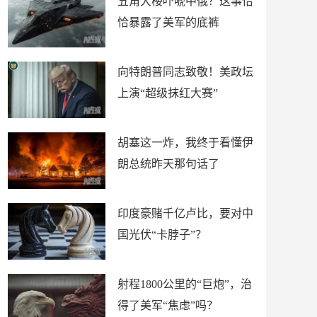
五角大楼吓唬中俄？这事恰
恰暴露了美军的底裤
向特朗普同志致敬！美政坛
上演“超级抹红大赛”
胡塞这一炸，我终于看懂伊
朗总统昨天那句话了
印度豪赌千亿卢比，要对中
国光伏“卡脖子”？
射程1800公里的“巨炮”，治
得了美军“焦虑”吗？