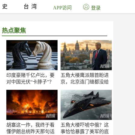
历史
台湾
APP访问
登录
热点聚焦
印度豪赌千亿卢比，要
五角大楼鹰派翘首盼进
对中国光伏“卡脖子”？
京，北京连门缝都没给
留
胡塞这一炸，我终于看
五角大楼吓唬中俄？这
懂伊朗总统昨天那句话
事恰恰暴露了美军的底