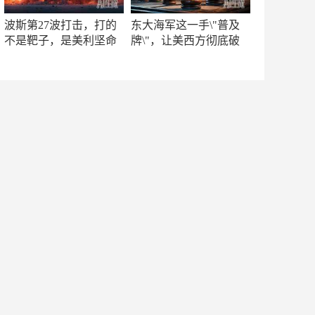
波斯第27波打击，打的
东大海军这一手\"普及
不是靶子，是美利坚命
牌\"，让美西方彻底破
门
防！