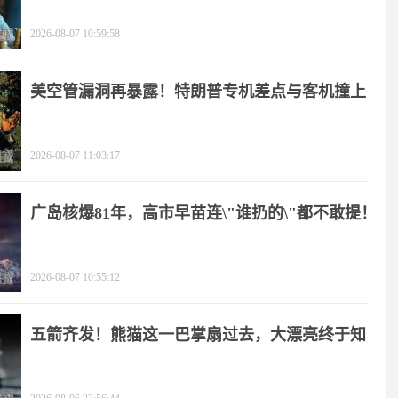
2026-08-07 10:59:58
美空管漏洞再暴露！特朗普专机差点与客机撞上
2026-08-07 11:03:17
广岛核爆81年，高市早苗连\"谁扔的\"都不敢提！
2026-08-07 10:55:12
五箭齐发！熊猫这一巴掌扇过去，大漂亮终于知
疼