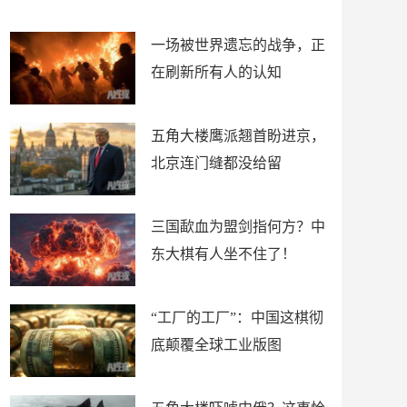
了
裤
一场被世界遗忘的战争，正
在刷新所有人的认知
五角大楼鹰派翘首盼进京，
北京连门缝都没给留
三国歃血为盟剑指何方？中
东大棋有人坐不住了！
“工厂的工厂”：中国这棋彻
底颠覆全球工业版图