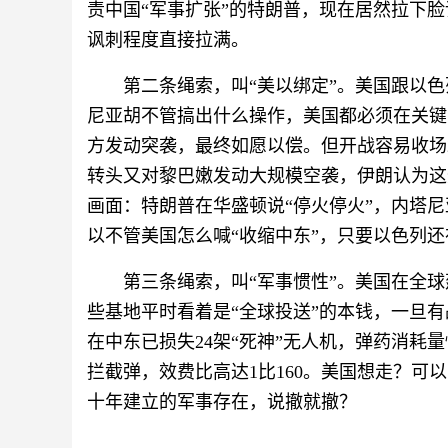
责中国“军事扩张”的特朗普，现在居然拉下
讽刺程度直接拉满。
第二条绳索，叫“美以绑定”。美国跟以
尼亚胡不管搞出什么操作，美国都必须在关键
方发动突袭，最终如愿以偿。但开战容易收场
转头又对黎巴嫩发动大规模空袭，伊朗认为这
画面：特朗普在华盛顿说“停火停火”，内塔尼
以不管美国怎么喊“收缩中东”，只要以色列
第三条绳索，叫“军事惯性”。美国在全球
些基地平时看着是“全球投送”的本钱，一旦
在中东已损失24架“死神”无人机，弹药消耗
拦截弹，效费比高达1比160。美国想走？
十年建立的军事存在，说撤就撤？