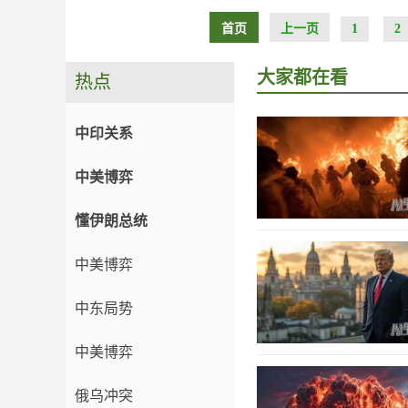
首页
上一页
1
2
大家都在看
热点
中印关系
中美博弈
懂伊朗总统
中美博弈
中东局势
中美博弈
俄乌冲突