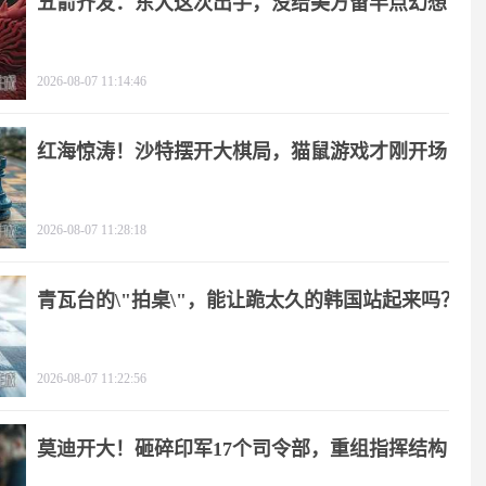
五箭齐发：东大这次出手，没给美方留半点幻想
2026-08-07 11:14:46
红海惊涛！沙特摆开大棋局，猫鼠游戏才刚开场
2026-08-07 11:28:18
青瓦台的\"拍桌\"，能让跪太久的韩国站起来吗？
2026-08-07 11:22:56
莫迪开大！砸碎印军17个司令部，重组指挥结构