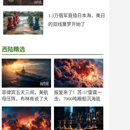
1.3万俄军直插日本海，美日
的双线噩梦开始了
西陆精选
菲律宾五天三闹，美航
报复来了！苏-57雷霆一
母压阵，布林肯说了大
击，7000吨粮船沉海底
实话