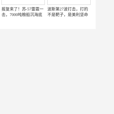
报复来了！苏-57雷霆一
波斯第27波打击，打的
击，7000吨粮船沉海底
不是靶子，是美利坚命
门