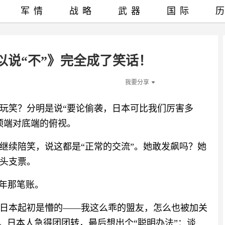
军情
战略
武器
国际
以说“不”》完全成了笑话！
我要分享
玩笑？分明是说“要论偷袭，日本可比我们厉害多
顶端对底端的俯视。
继续陪笑，说这都是“正常的交流”。她敢发飙吗？她
头支票。
5年那笔账。
日本起初是懵的——我这么乖的盟友，怎么也被加关
。日本人急得团团转，最后想出个“聪明办法”：谈