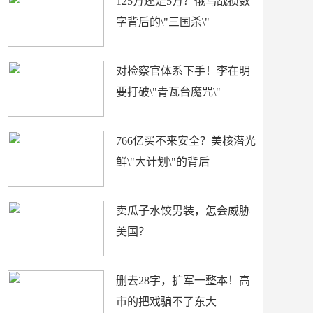
125万还是5万？俄乌战损数
字背后的\"三国杀\"
对检察官体系下手！李在明
要打破\"青瓦台魔咒\"
766亿买不来安全？美核潜光
鲜\"大计划\"的背后
卖瓜子水饺男装，怎会威胁
美国？
删去28字，扩军一整本！高
市的把戏骗不了东大