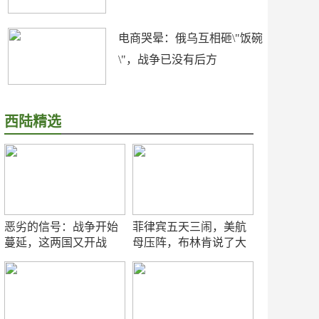
电商哭晕：俄乌互相砸\"饭碗
\"，战争已没有后方
西陆精选
恶劣的信号：战争开始
菲律宾五天三闹，美航
蔓延，这两国又开战
母压阵，布林肯说了大
了！
实话