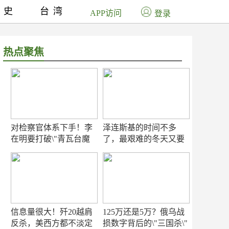
历史
台湾
APP访问
登录
热点聚焦
对检察官体系下手！李
泽连斯基的时间不多
在明要打破\"青瓦台魔
了，最艰难的冬天又要
咒\"
来了
信息量很大！歼20越肩
125万还是5万？俄乌战
反杀，美西方都不淡定
损数字背后的\"三国杀\"