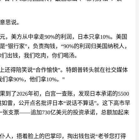
意思说。
美元，美方从中拿走90%的利润，日本只拿10%。美国
“银行家”，负责掏钱，“90%的利润归美国纳税人，
你们出钱，我们吃肉，你们喝汤。
上还得陪笑说“合作愉快”。特朗普转头就在社交媒体
们拿90%，他们拿10%。”
到了2026年初，白宫一查账，发现日本承诺的5500
跳如雷，公开点名批评日本“说话不算话”。这下高市早
一张支票——追加730亿美元的投资承诺，总额加起来
仆人，捂着脸上的巴掌印，掏出钱包说“老爷您打得