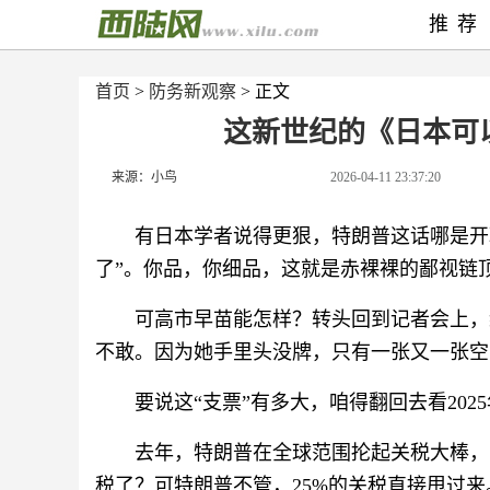
推荐
首页
>
防务新观察
> 正文
这新世纪的《日本可
来源：小鸟
2026-04-11 23:37:20
有日本学者说得更狠，特朗普这话哪是开
了”。你品，你细品，这就是赤裸裸的鄙视链
可高市早苗能怎样？转头回到记者会上，
不敢。因为她手里头没牌，只有一张又一张空
要说这“支票”有多大，咱得翻回去看202
去年，特朗普在全球范围抡起关税大棒，
税了？可特朗普不管，25%的关税直接甩过来