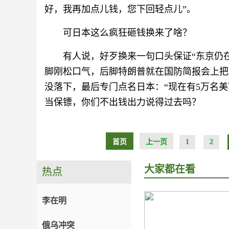
好，我再加点儿钱，您下回轻点儿”。
可日本这么疯狂砸钱换来了啥？
有人说，好歹换来一句口头保证“东京仍
脚刚松口气，后脚特朗普就在国防简报会上把
没落下，最后专门点名日本：“现在有5万名
当保镖，你们不出钱出力说得过去吗？
首页
上一页
1
2
大家都在看
热点
李在明
俄乌冲突