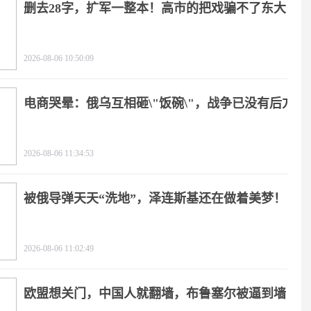
删去28字，扩军一整本！高市的把戏骗不了东大
2026-08-06 10:50:09
电商哭晕：俄乌互相砸\"饭碗\"，战争已没有后方
2026-08-06 11:34:53
被俄导弹天天“洗地”，泽连斯基还在做着美梦！
2026-08-06 11:02:49
欧盟想关门，中国人就翻墙，布鲁塞尔被逼到墙