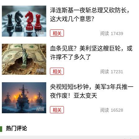
泽连斯基一夜斩总理又砍防长，
这大戏几个意思？
相关
阅读
17439
血条见底？美利坚这艘巨轮，或
许撑不了多久了
相关
阅读
17231
央视短短5秒钟，美军3年兵推一
夜作废！亚太变天
相关
阅读
16528
热门评论