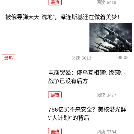
最热
阅读
5419
被俄导弹天天“洗地”，泽连斯基还在做着美梦！
08-06
最热
阅读
5013
电商哭晕：俄乌互相砸\"饭碗\"，
战争已没有后方
最热
阅读
3477
766亿买不来安全？美核潜光鲜
\"大计划\"的背后
最热
阅读
5784