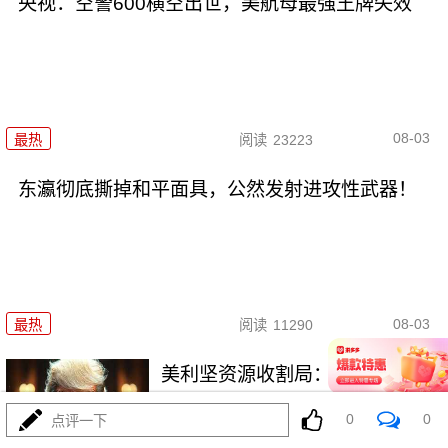
央视：空警600横空出世，美航母最强王牌失效
08-03
最热
阅读
23223
东瀛彻底撕掉和平面具，公然发射进攻性武器！
08-03
最热
阅读
11290
美利坚资源收割局：特朗普为何
对乌稀土\"摊牌\"
0
0
点评一下