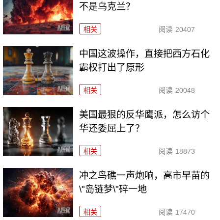
不是乌克兰？
相关
阅读
20407
中国这波操作，直接把西方石化
霸权打出了原形
相关
阅读
20048
美国最狠的反华鹰派，怎么访个
华还委屈上了？
相关
阅读
18873
冲之鸟礁一声炮响，高市早苗的
\"岛链梦\"碎一地
相关
阅读
17470