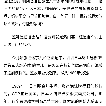
这还没完，特朗普当面翻出八十多年前的珍珠港旧账，一脸
坏笑地说“没人比日本更懂偷袭”，全世界的摄像机都对着
呢，镜头里高市早苗那脸色，白一阵青一阵，抿着嘴唇大气
都不敢出，你能想象吗？
这哪是首脑会晤？这分明就是鸿门宴，还是自个儿主
动送上门的那种。
今儿咱就把这事儿给它盘透了，讲讲日本这个号称“世
界第三大经济体”的主儿，是怎么在特朗普跟前把自己混成
了这副模样的。这故事要说起来，得从1989年说起。
1989年，日本那会儿牛啊，资产泡沫吹得跟气球似
的，GDP直逼美国，日本人满世界买楼买画买公司。那
年，有个右翼政客叫石原慎太郎，跟索尼的创始人盛田昭