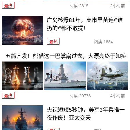
最热
阅读
2815
2小时前
广岛核爆81年，高市早苗连\"谁
扔的\"都不敢提！
最热
阅读
1884
五箭齐发！熊猫这一巴掌扇过去，大漂亮终于知疼
最热
阅读
20773
4小时前
央视短短5秒钟，美军3年兵推一
夜作废！亚太变天