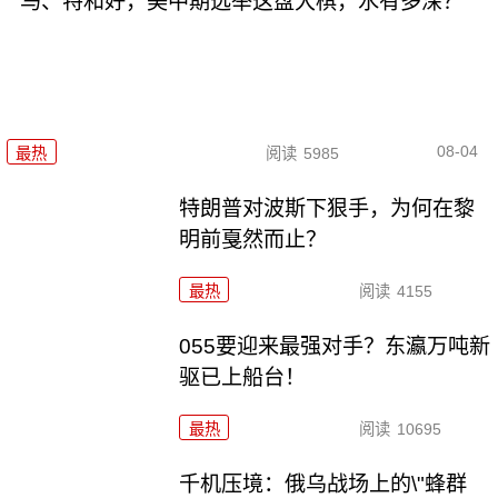
马、特和好，美中期选举这盘大棋，水有多深？
08-04
最热
阅读
5985
特朗普对波斯下狠手，为何在黎
明前戛然而止？
最热
阅读
4155
055要迎来最强对手？东瀛万吨新
驱已上船台！
最热
阅读
10695
千机压境：俄乌战场上的\"蜂群