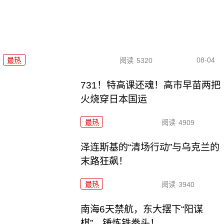
08-04
最热
阅读
5320
731！特高课还魂！高市早苗两把
火烧穿日本国运
最热
阅读
4909
泽连斯基的“清场行动”与乌克兰的
末路狂飙！
最热
阅读
3940
南海6天禁航，东大摆下“阳谋
棋”，锤炼铁拳头！