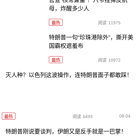
官宣“核常兼备”！六爷挂弹反航
母，炸醒多少人
最热
阅读
11975
特朗普一句“珍珠港除外”，撕开美
国霸权遮羞布
最热
阅读
10972
灭人种？以色列这波操作，连特朗普面子都敢踩！
08-04
最热
阅读
6493
特朗普刚说要谈判，伊朗又是反手就是一巴掌！