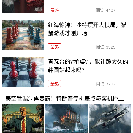
最热
阅读
4407
红海惊涛！沙特摆开大棋局，猫
鼠游戏才刚开场
最热
阅读
3925
青瓦台的\"拍桌\"，能让跪太久的
韩国站起来吗？
最热
阅读
3702
美空管漏洞再暴露！特朗普专机差点与客机撞上