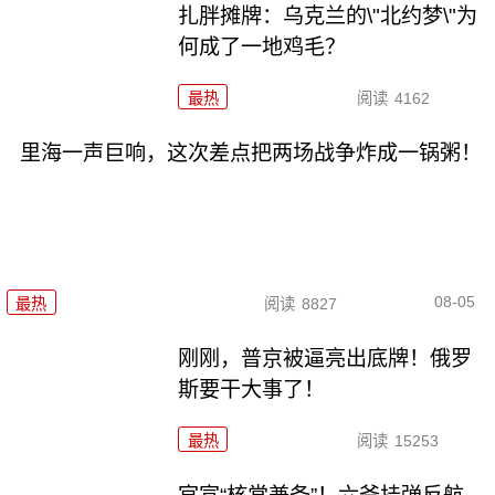
扎胖摊牌：乌克兰的\"北约梦\"为
何成了一地鸡毛？
最热
阅读
4162
里海一声巨响，这次差点把两场战争炸成一锅粥！
08-05
最热
阅读
8827
刚刚，普京被逼亮出底牌！俄罗
斯要干大事了！
最热
阅读
15253