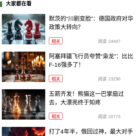
大家都在看
默茨的“川剧变脸”：德国政府对华
政策大转向？
相关
阅读
24447
阿塞拜疆飞行员夸赞“枭龙”：比比
F-16强多了！
相关
阅读
23290
五箭齐发！熊猫这一巴掌扇过
去，大漂亮终于知疼
相关
阅读
20773
打了4年半，俄回过神，最大对手