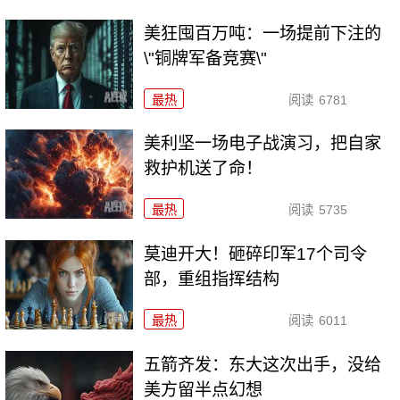
美狂囤百万吨：一场提前下注的
\"铜牌军备竞赛\"
最热
阅读
6781
美利坚一场电子战演习，把自家
救护机送了命！
最热
阅读
5735
莫迪开大！砸碎印军17个司令
部，重组指挥结构
最热
阅读
6011
五箭齐发：东大这次出手，没给
美方留半点幻想