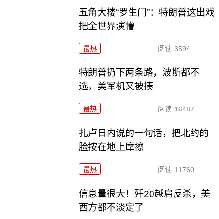
五角大楼“罗生门”：特朗普这出戏
把全世界演懵
最热
阅读
3594
特朗普扔下两条路，波斯都不
选，美军机又被揍
最热
阅读
16487
扎卢日内说的一句话，把北约的
脸按在地上摩擦
最热
阅读
11760
信息量很大！歼20越肩反杀，美
西方都不淡定了