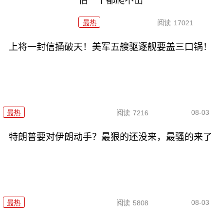
怕一个都爬不出
最热
阅读
17021
上将一封信捅破天！美军五艘驱逐舰要盖三口锅！
08-03
最热
阅读
7216
特朗普要对伊朗动手？最狠的还没来，最骚的来了
08-03
最热
阅读
5808