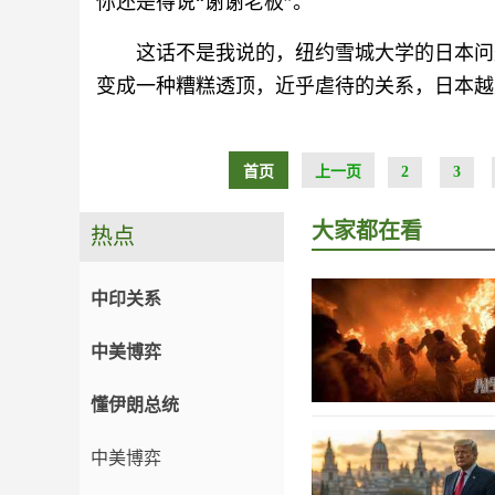
你还是得说“谢谢老板”。
这话不是我说的，纽约雪城大学的日本问
变成一种糟糕透顶，近乎虐待的关系，日本越
首页
上一页
2
3
大家都在看
热点
中印关系
中美博弈
懂伊朗总统
中美博弈