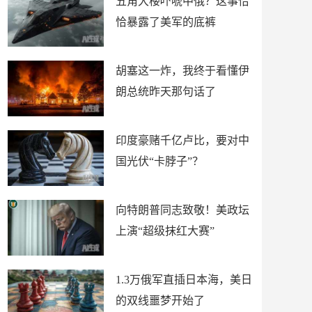
五角大楼吓唬中俄？这事恰
恰暴露了美军的底裤
胡塞这一炸，我终于看懂伊
朗总统昨天那句话了
印度豪赌千亿卢比，要对中
国光伏“卡脖子”？
向特朗普同志致敬！美政坛
上演“超级抹红大赛”
1.3万俄军直插日本海，美日
的双线噩梦开始了