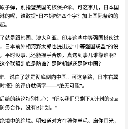
原子弹，别指望美国的核保护伞。可这事儿，日本国
淋的呢，谁敢提“日本拥核”四个字？加上国际条约的
起。
了就是跟韩国、澳大利亚、印度这些中等强国搭伙过
，日本前外相河野太郎也提出过“中等强国联盟”的设
，平时没事儿还能握手合影，真遇到事儿谁靠谁啊？
这个联盟到底是防谁？是防朝鲜还是防中国？
洲”。说白了就是彻底倒向中国。可这条路，日本右翼
时报》的评价就俩字——“绝无可能”。
给的结论特别扎心：“所以我们只剩下A计划的plus
防务合作。没有B计划。”
绝境中的绝境。明知道对方在薅你羊毛、扇你耳光，