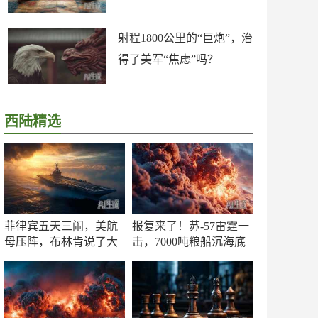
射程1800公里的“巨炮”，治
得了美军“焦虑”吗？
西陆精选
菲律宾五天三闹，美航
报复来了！苏-57雷霆一
母压阵，布林肯说了大
击，7000吨粮船沉海底
实话