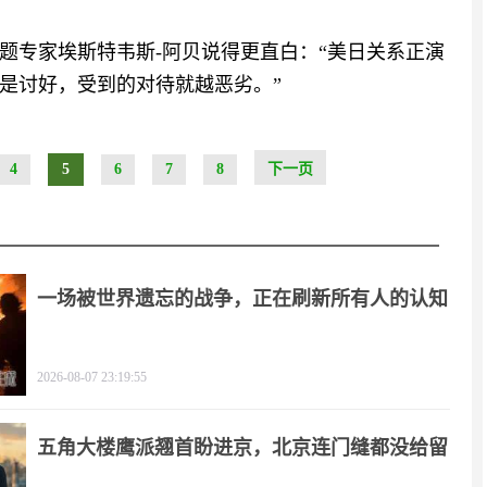
题专家埃斯特韦斯-阿贝说得更直白：“美日关系正演
是讨好，受到的对待就越恶劣。”
4
5
6
7
8
下一页
一场被世界遗忘的战争，正在刷新所有人的认知
2026-08-07 23:19:55
五角大楼鹰派翘首盼进京，北京连门缝都没给留