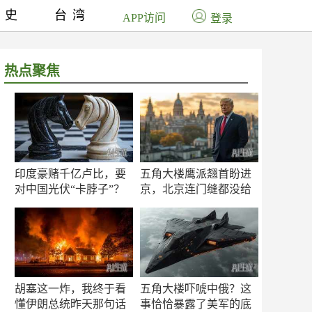
历史
台湾
APP访问
登录
热点聚焦
印度豪赌千亿卢比，要
五角大楼鹰派翘首盼进
对中国光伏“卡脖子”？
京，北京连门缝都没给
留
胡塞这一炸，我终于看
五角大楼吓唬中俄？这
懂伊朗总统昨天那句话
事恰恰暴露了美军的底