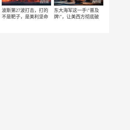
波斯第27波打击，打的
东大海军这一手\"普及
不是靶子，是美利坚命
牌\"，让美西方彻底破
门
防！