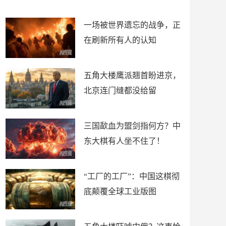
了
裤
一场被世界遗忘的战争，正
在刷新所有人的认知
五角大楼鹰派翘首盼进京，
北京连门缝都没给留
三国歃血为盟剑指何方？中
东大棋有人坐不住了！
“工厂的工厂”：中国这棋彻
底颠覆全球工业版图