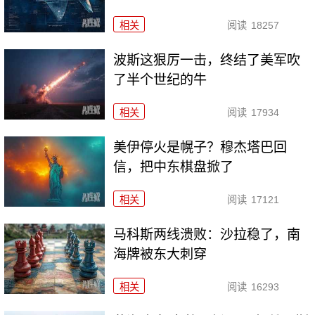
相关
阅读
18257
波斯这狠厉一击，终结了美军吹
了半个世纪的牛
相关
阅读
17934
美伊停火是幌子？穆杰塔巴回
信，把中东棋盘掀了
相关
阅读
17121
马科斯两线溃败：沙拉稳了，南
海牌被东大刺穿
相关
阅读
16293