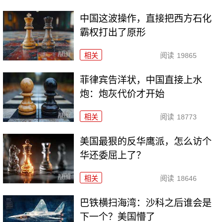
中国这波操作，直接把西方石化
霸权打出了原形
相关
阅读
19865
菲律宾告洋状，中国直接上水
炮：炮灰代价才开始
相关
阅读
18773
美国最狠的反华鹰派，怎么访个
华还委屈上了？
相关
阅读
18646
巴铁横扫海湾：沙科之后谁会是
下一个？美国懵了