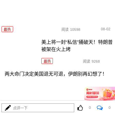
08-02
最热
阅读
10598
美上将一封“私信”捅破天！特朗普
被架在火上烤
最热
阅读
9268
两大命门决定美国退无可退，伊朗别再幻想了！
0
0
点评一下
08-02
最热
阅读
6919