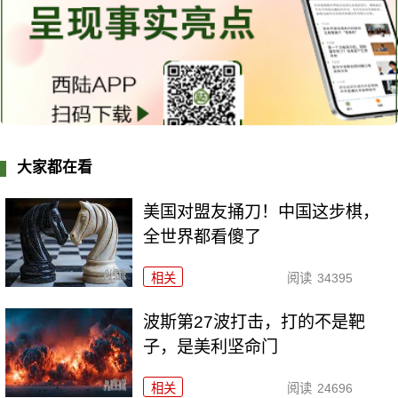
大家都在看
美国对盟友捅刀！中国这步棋，
全世界都看傻了
相关
阅读
34395
波斯第27波打击，打的不是靶
子，是美利坚命门
相关
阅读
24696