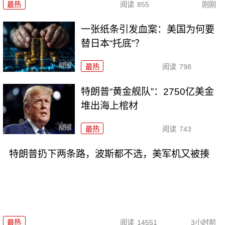
最热
阅读
855
刚刚
一张纸条引发血案：美国为何要
替日本“托底”？
最热
阅读
798
特朗普“黄金舰队”：2750亿美金
堆出海上棺材
最热
阅读
743
特朗普扔下两条路，波斯都不选，美军机又被揍
最热
阅读
14551
3小时前