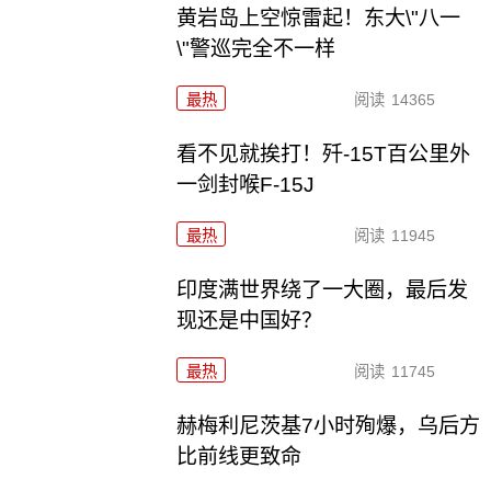
黄岩岛上空惊雷起！东大\"八一
\"警巡完全不一样
最热
阅读
14365
看不见就挨打！歼-15T百公里外
一剑封喉F-15J
最热
阅读
11945
印度满世界绕了一大圈，最后发
现还是中国好？
最热
阅读
11745
赫梅利尼茨基7小时殉爆，乌后方
比前线更致命