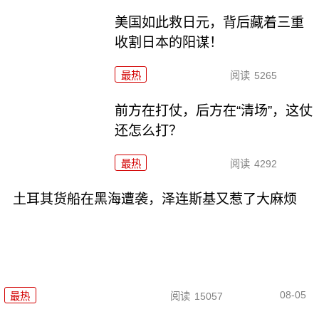
美国如此救日元，背后藏着三重
收割日本的阳谋！
最热
阅读
5265
前方在打仗，后方在“清场”，这仗
还怎么打？
最热
阅读
4292
土耳其货船在黑海遭袭，泽连斯基又惹了大麻烦
08-05
最热
阅读
15057