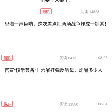
斯要干大事了！
最热
阅读
14823
里海一声巨响，这次差点把两场战争炸成一锅粥！
08-05
最热
阅读
8413
官宣“核常兼备”！六爷挂弹反航母，炸醒多少人
08-04
最热
阅读
11550