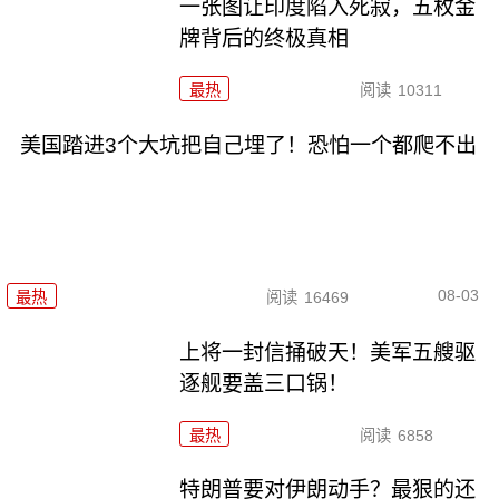
一张图让印度陷入死寂，五枚金
牌背后的终极真相
最热
阅读
10311
美国踏进3个大坑把自己埋了！恐怕一个都爬不出
08-03
最热
阅读
16469
上将一封信捅破天！美军五艘驱
逐舰要盖三口锅！
最热
阅读
6858
特朗普要对伊朗动手？最狠的还