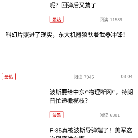
呢？回弹后又蔫了
最热
阅读
11539
科幻片照进了现实，东大机器狼驮着武器冲锋！
08-04
最热
阅读
7945
波斯要给中东\"物理断网\"，特朗
普忙递橄榄枝？
最热
阅读
6381
F-35真被波斯导弹端了！美军这