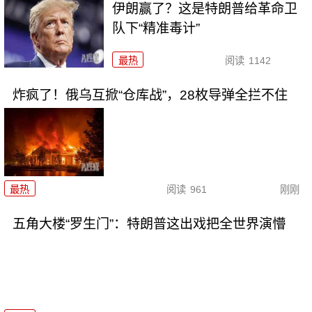
伊朗赢了？这是特朗普给革命卫
队下“精准毒计”
最热
阅读
1142
炸疯了！俄乌互掀“仓库战”，28枚导弹全拦不住
最热
阅读
961
刚刚
五角大楼“罗生门”：特朗普这出戏把全世界演懵