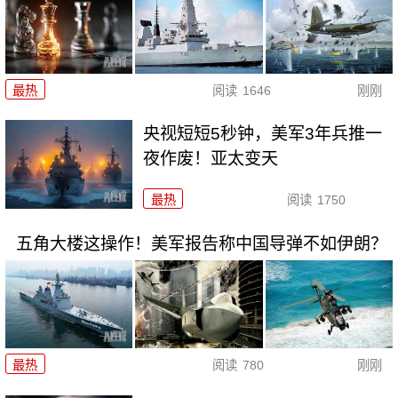
最热
阅读
1646
刚刚
央视短短5秒钟，美军3年兵推一
夜作废！亚太变天
最热
阅读
1750
五角大楼这操作！美军报告称中国导弹不如伊朗？
最热
阅读
780
刚刚