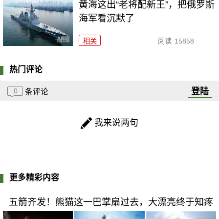
黄海这出“老将配新王”，把俄罗斯
海军看沉默了
相关
阅读
15858
热门评论
登陆
0
条评论
我来说两句
更多精彩内容
五箭齐发！熊猫这一巴掌扇过去，大漂亮终于知疼