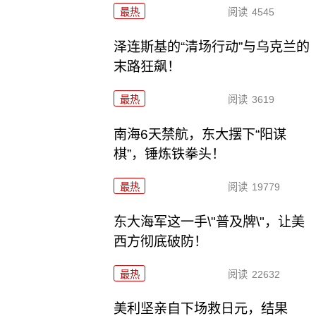
最热
阅读
4545
泽连斯基的“清场行动”与乌克兰的
末路狂飙！
最热
阅读
3619
南海6天禁航，东大摆下“阳谋
棋”，锤炼铁拳头！
最热
阅读
19779
东大海军这一手\"普及牌\"，让美
西方彻底破防！
最热
阅读
22632
美利坚亲自下场救日元，结果