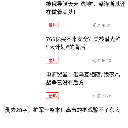
被俄导弹天天“洗地”，泽连斯基还
在做着美梦！
最热
阅读
4081
766亿买不来安全？美核潜光鲜
\"大计划\"的背后
最热
阅读
5020
电商哭晕：俄乌互相砸\"饭碗\"，
战争已没有后方
最热
阅读
2778
删去28字，扩军一整本！高市的把戏骗不了东大