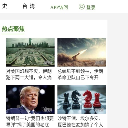
历史
台湾
APP访问
登录
热点聚焦
对美国幻想不灭，伊朗
总统见不到领袖，伊朗
犯下两个大错，令人痛
革命卫队自己下令开
心！
打？
特朗普一句“我们也想要
沙特王储、埃尔多安、
导弹”揭了美国的老底
夏巴兹在麦加搞了个大