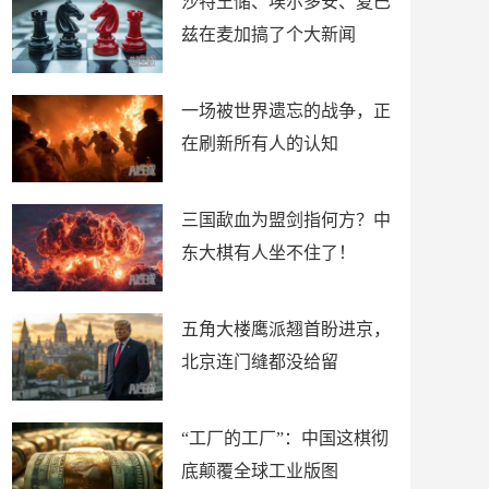
沙特王储、埃尔多安、夏巴
兹在麦加搞了个大新闻
一场被世界遗忘的战争，正
在刷新所有人的认知
三国歃血为盟剑指何方？中
东大棋有人坐不住了！
五角大楼鹰派翘首盼进京，
北京连门缝都没给留
“工厂的工厂”：中国这棋彻
底颠覆全球工业版图