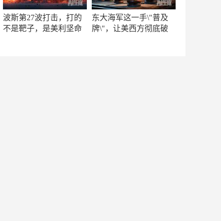
波斯第27波打击，打的
东大海军这一手\"普及
不是靶子，是美利坚命
牌\"，让美西方彻底破
门
防！