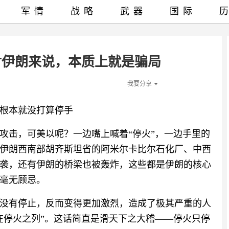
军情
战略
武器
国际
对伊朗来说，本质上就是骗局
我要分享
根本就没打算停手
攻击，可美以呢？一边嘴上喊着“停火”，一边手里的
伊朗西南部胡齐斯坦省的阿米尔卡比尔石化厂、中西
袭，还有伊朗的桥梁也被轰炸，这些都是伊朗的核心
毫无顾忌。
没有停止，反而变得更加激烈，造成了极其严重的人
在停火之列”。这话简直是滑天下之大稽——停火只停