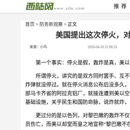
推荐
首页
>
防务新观察
> 正文
美国提出这次停火，
来源：小鸟
2026-04-10 21:06:53
第一个事实：停火是假，轰炸是真，美以
所谓停火，讲究的是双方同时罢手、互不
炸弹就没停过。就在停火消息公布后没多久，
部马卡齐省的阿拉克铝厂，就接连遭到美以空
基础设施，关乎民生和国防命脉，说炸就炸，
更过分的是以色列，对黎巴嫩的轰炸不仅
员伤亡，而美以却堂而皇之地宣称“黎巴嫩不