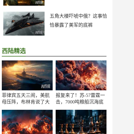
五角大楼吓唬中俄？这事恰
恰暴露了美军的底裤
西陆精选
菲律宾五天三闹，美航
报复来了！苏-57雷霆一
母压阵，布林肯说了大
击，7000吨粮船沉海底
实话