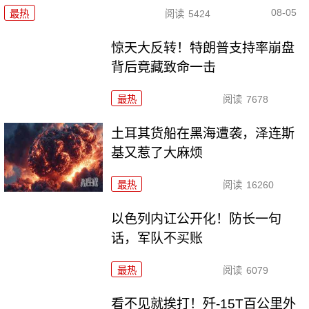
08-05
最热
阅读
5424
惊天大反转！特朗普支持率崩盘
背后竟藏致命一击
最热
阅读
7678
土耳其货船在黑海遭袭，泽连斯
基又惹了大麻烦
最热
阅读
16260
以色列内讧公开化！防长一句
话，军队不买账
最热
阅读
6079
看不见就挨打！歼-15T百公里外