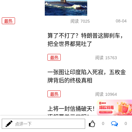
08-04
最热
阅读
7025
算了不打了？特朗普这脚刹车，
把全世界都晃吐了
最热
阅读
15763
一张图让印度陷入死寂，五枚金
牌背后的终极真相
最热
阅读
10964
上将一封信捅破天！美军五艘驱
逐舰要盖三口锅！
0
0
点评一下
最热
阅读
7599