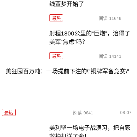
线噩梦开始了
最热
阅读
11648
射程1800公里的“巨炮”，治得了
美军“焦虑”吗？
最热
阅读
14141
美狂囤百万吨：一场提前下注的\"铜牌军备竞赛\"
08-07
最热
阅读
9641
美利坚一场电子战演习，把自家
救护机送了命！