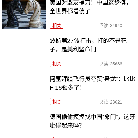
美国对盟友捅刀！中国这步棋，
全世界都看傻了
相关
阅读
34940
波斯第27波打击，打的不是靶
子，是美利坚命门
相关
阅读
25636
阿塞拜疆飞行员夸赞“枭龙”：比比
F-16强多了！
相关
阅读
23621
德国偷偷摸摸找中国“命门”，这牙
呲得起来吗？