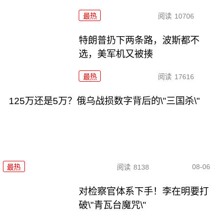
最热
阅读
10706
特朗普扔下两条路，波斯都不
选，美军机又被揍
最热
阅读
17616
125万还是5万？俄乌战损数字背后的\"三国杀\"
08-06
最热
阅读
8138
对检察官体系下手！李在明要打
破\"青瓦台魔咒\"