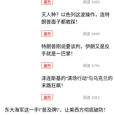
最热
阅读
5383
灭人种？以色列这波操作，连特
朗普面子都敢踩！
最热
阅读
6940
特朗普刚说要谈判，伊朗又是反
手就是一巴掌！
最热
阅读
5791
泽连斯基的“清场行动”与乌克兰的
末路狂飙！
最热
阅读
4351
东大海军这一手\"普及牌\"，让美西方彻底破防！