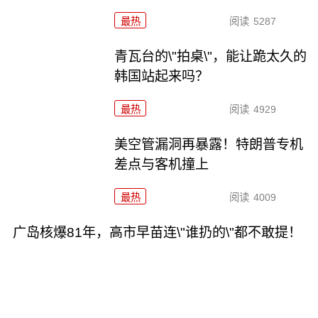
最热
阅读
5287
青瓦台的\"拍桌\"，能让跪太久的
韩国站起来吗？
最热
阅读
4929
美空管漏洞再暴露！特朗普专机
差点与客机撞上
最热
阅读
4009
广岛核爆81年，高市早苗连\"谁扔的\"都不敢提！