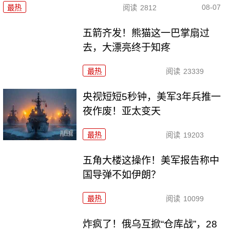
08-07
最热
阅读
2812
五箭齐发！熊猫这一巴掌扇过
去，大漂亮终于知疼
最热
阅读
23339
央视短短5秒钟，美军3年兵推一
夜作废！亚太变天
最热
阅读
19203
五角大楼这操作！美军报告称中
国导弹不如伊朗？
最热
阅读
10099
炸疯了！俄乌互掀“仓库战”，28