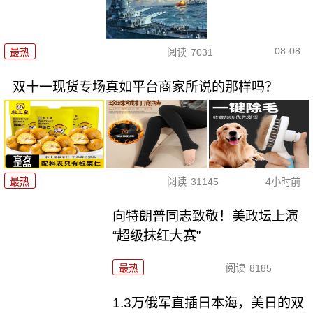
08-08
最热
阅读
7031
双十一现货专场真如平台商家所说的那样吗？
最热
阅读
31145
4小时前
向特朗普同志致敬！美政坛上演
“超级抹红大赛”
最热
阅读
8185
1.3万俄军直插日本海，美日的双