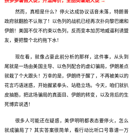
拼多多暑假大促，升温降价，全品类暑期大促 →
然而，真相是什么？停火达成协议话音未落，特朗普
政府就翻脸不认账了！以色列的战机已经再次扑向黎巴嫩和
伊朗！美国不仅不约束以色列，反而变本加厉地威逼利诱盟
友，要把整个北约拖下水！
现在看，就像占豪此前分析的那样，这件事，从头到
尾就是一场由美国主导、以色列配合的虚幻骗局，伊朗差点
就栽了个大跟头！万幸的是，伊朗终于醒了，不再被美以的
花言巧语迷惑，开始握紧拳头、站稳立场。今天，咱们就扒
皮抽筋，把这场骗局的真面目、伊朗的转变，以及背后的生
死博弈说透！
很多人可能还在疑惑，美伊明明都表态要停火，怎么
就成骗局了？其实答案很简单，看行动比听口号靠谱一万