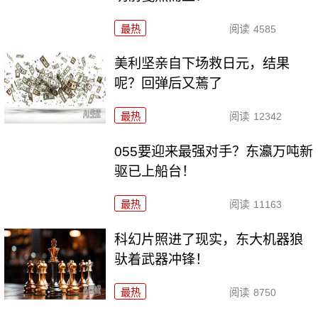
最热
阅读
4585
美利坚亲自下场救日元，结果
呢？回弹后又蔫了
最热
阅读
12342
055要迎来最强对手？东瀛万吨新
驱已上船台！
最热
阅读
11163
科幻片照进了现实，东大机器狼
驮着武器冲锋！
最热
阅读
8750