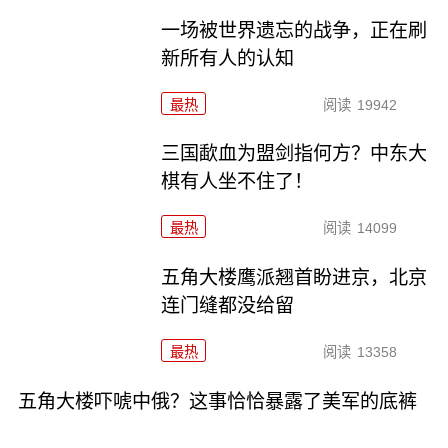
一场被世界遗忘的战争，正在刷
新所有人的认知
最热
阅读
19942
三国歃血为盟剑指何方？中东大
棋有人坐不住了！
最热
阅读
14099
五角大楼鹰派翘首盼进京，北京
连门缝都没给留
最热
阅读
13358
五角大楼吓唬中俄？这事恰恰暴露了美军的底裤