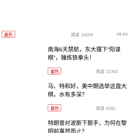
08-04
最热
阅读
24259
南海6天禁航，东大摆下“阳谋
棋”，锤炼铁拳头！
最热
阅读
21353
马、特和好，美中期选举这盘大
棋，水有多深？
最热
阅读
6391
特朗普对波斯下狠手，为何在黎
明前戛然而止？