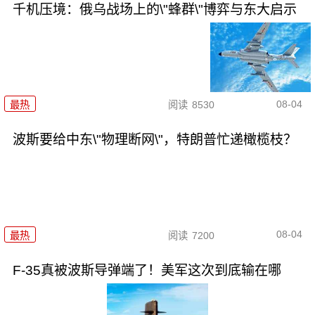
千机压境：俄乌战场上的\"蜂群\"博弈与东大启示
08-04
最热
阅读
8530
波斯要给中东\"物理断网\"，特朗普忙递橄榄枝？
08-04
最热
阅读
7200
F-35真被波斯导弹端了！美军这次到底输在哪