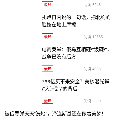
最热
阅读
6246
扎卢日内说的一句话，把北约的
脸按在地上摩擦
最热
阅读
12685
电商哭晕：俄乌互相砸\"饭碗\"，
战争已没有后方
最热
阅读
4053
766亿买不来安全？美核潜光鲜
\"大计划\"的背后
最热
阅读
6399
被俄导弹天天“洗地”，泽连斯基还在做着美梦！