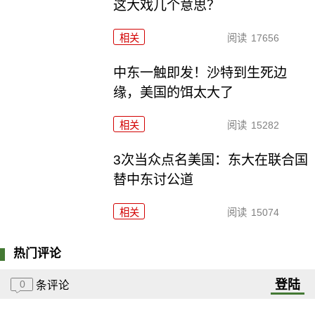
这大戏几个意思？
相关
阅读
17656
中东一触即发！沙特到生死边
缘，美国的饵太大了
相关
阅读
15282
3次当众点名美国：东大在联合国
替中东讨公道
相关
阅读
15074
热门评论
登陆
0
条评论