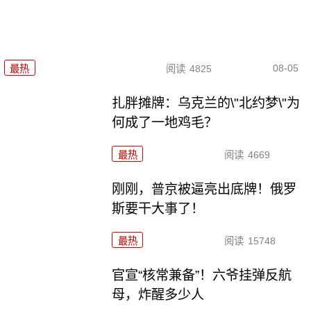
08-05
最热
阅读
4825
扎胖摊牌：乌克兰的\"北约梦\"为
何成了一地鸡毛？
最热
阅读
4669
刚刚，普京被逼亮出底牌！俄罗
斯要干大事了！
最热
阅读
15748
官宣“核常兼备”！六爷挂弹反航
母，炸醒多少人