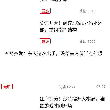
最热
阅读
8310
莫迪开大！砸碎印军17个司令
部，重组指挥结构
最热
阅读
7653
五箭齐发：东大这次出手，没给美方留半点幻想
08-07
最热
阅读
6253
红海惊涛！沙特摆开大棋局，猫
鼠游戏才刚开场