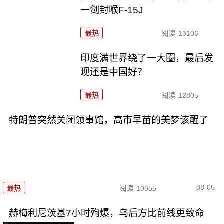
一剑封喉F-15J
最热
阅读
13106
印度满世界绕了一大圈，最后发
现还是中国好？
最热
阅读
12805
特朗普突然关闭领事馆，高市早苗的美梦该醒了
08-05
最热
阅读
10855
赫梅利尼茨基7小时殉爆，乌后方比前线更致命