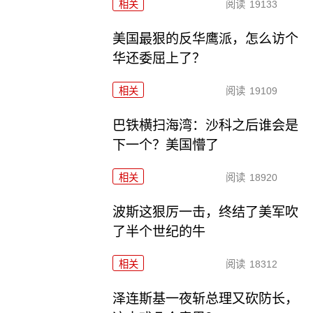
相关
阅读
19133
美国最狠的反华鹰派，怎么访个
华还委屈上了？
相关
阅读
19109
巴铁横扫海湾：沙科之后谁会是
下一个？美国懵了
相关
阅读
18920
波斯这狠厉一击，终结了美军吹
了半个世纪的牛
相关
阅读
18312
泽连斯基一夜斩总理又砍防长，