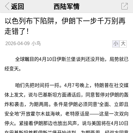
返回
西陆军情
以色列布下陷阱，伊朗下一步千万别再
走错了！
小
大
2026-04-09
小鸟
全球瞩目的4月10日伊斯兰堡谈判还没开始，局势就已
经变天。
咱们先把时间捋一捋。4月7号晚上，特朗普在社交媒
体上发文，说与巴基斯坦方面通话后，同意暂停对伊朗的轰
炸和袭击，为期两周。条件是伊朗必须同意“全面、立即且
安全地”开放霍尔木兹海峡，老特原话是——这是一次双向
停火。紧接着伊朗那边也放出风声，说与美国将在4月10日
在巴基斯坦首都伊斯兰堡开始谈判，为期两周，经双方同意