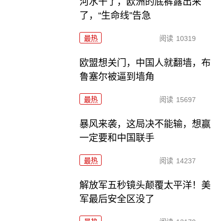
河水干了，欧洲的底裤露出来
了，“生命线”告急
最热
阅读
10319
欧盟想关门，中国人就翻墙，布
鲁塞尔被逼到墙角
最热
阅读
15697
暴风来袭，这局决不能输，想赢
一定要和中国联手
最热
阅读
14237
解放军五秒镜头颠覆太平洋！美
军最后安全区没了