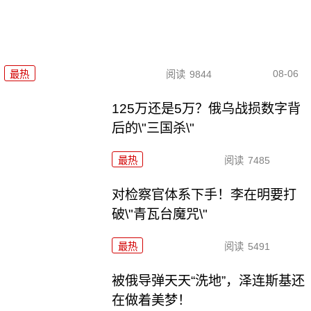
08-06
最热
阅读
9844
125万还是5万？俄乌战损数字背
后的\"三国杀\"
最热
阅读
7485
对检察官体系下手！李在明要打
破\"青瓦台魔咒\"
最热
阅读
5491
被俄导弹天天“洗地”，泽连斯基还
在做着美梦！