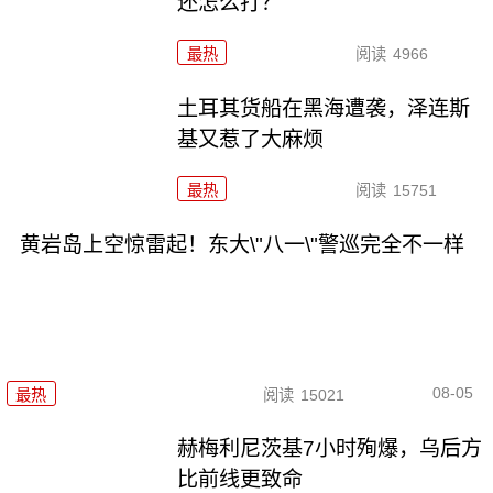
还怎么打？
最热
阅读
4966
土耳其货船在黑海遭袭，泽连斯
基又惹了大麻烦
最热
阅读
15751
黄岩岛上空惊雷起！东大\"八一\"警巡完全不一样
08-05
最热
阅读
15021
赫梅利尼茨基7小时殉爆，乌后方
比前线更致命