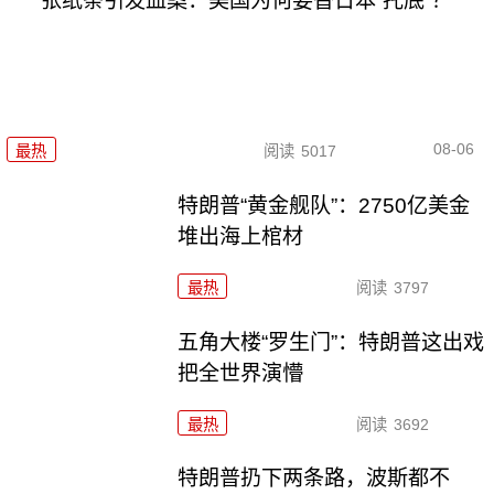
一张纸条引发血案：美国为何要替日本“托底”？
08-06
最热
阅读
5017
特朗普“黄金舰队”：2750亿美金
堆出海上棺材
最热
阅读
3797
五角大楼“罗生门”：特朗普这出戏
把全世界演懵
最热
阅读
3692
特朗普扔下两条路，波斯都不