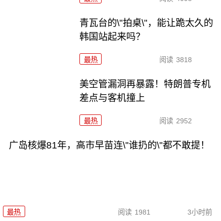
青瓦台的\"拍桌\"，能让跪太久的
韩国站起来吗？
最热
阅读
3818
美空管漏洞再暴露！特朗普专机
差点与客机撞上
最热
阅读
2952
广岛核爆81年，高市早苗连\"谁扔的\"都不敢提！
最热
阅读
1981
3小时前