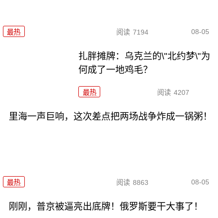
08-05
最热
阅读
7194
扎胖摊牌：乌克兰的\"北约梦\"为
何成了一地鸡毛？
最热
阅读
4207
里海一声巨响，这次差点把两场战争炸成一锅粥！
08-05
最热
阅读
8863
刚刚，普京被逼亮出底牌！俄罗斯要干大事了！