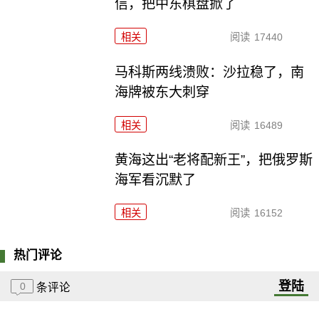
信，把中东棋盘掀了
相关
阅读
17440
马科斯两线溃败：沙拉稳了，南
海牌被东大刺穿
相关
阅读
16489
黄海这出“老将配新王”，把俄罗斯
海军看沉默了
相关
阅读
16152
热门评论
登陆
0
条评论