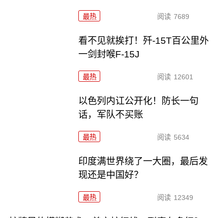
最热
阅读
7689
看不见就挨打！歼-15T百公里外
一剑封喉F-15J
最热
阅读
12601
以色列内讧公开化！防长一句
话，军队不买账
最热
阅读
5634
印度满世界绕了一大圈，最后发
现还是中国好？
最热
阅读
12349