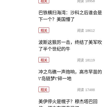
相关
阅读
18958
巴铁横扫海湾：沙科之后谁会是
下一个？美国懵了
相关
阅读
18612
波斯这狠厉一击，终结了美军吹
了半个世纪的牛
相关
阅读
18119
冲之鸟礁一声炮响，高市早苗的
\"岛链梦\"碎一地
相关
阅读
17488
美伊停火是幌子？穆杰塔巴回