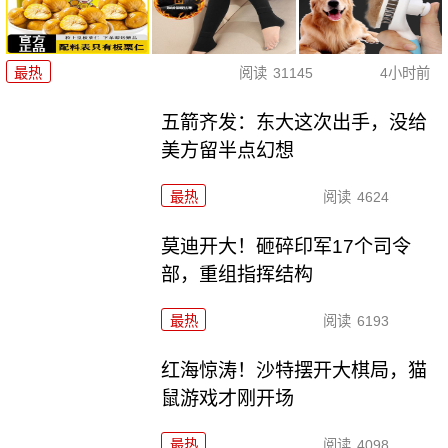
最热
阅读
31145
4小时前
五箭齐发：东大这次出手，没给
美方留半点幻想
最热
阅读
4624
莫迪开大！砸碎印军17个司令
部，重组指挥结构
最热
阅读
6193
红海惊涛！沙特摆开大棋局，猫
鼠游戏才刚开场
最热
阅读
4098