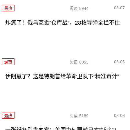
08-07
最热
阅读
8944
炸疯了！俄乌互掀“仓库战”，28枚导弹全拦不住
08-06
最热
阅读
6053
伊朗赢了？这是特朗普给革命卫队下“精准毒计”
08-06
最热
阅读
5189