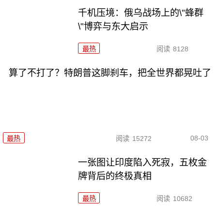
千机压境：俄乌战场上的\"蜂群
\"博弈与东大启示
最热
阅读
8128
算了不打了？特朗普这脚刹车，把全世界都晃吐了
08-03
最热
阅读
15272
一张图让印度陷入死寂，五枚金
牌背后的终极真相
最热
阅读
10682