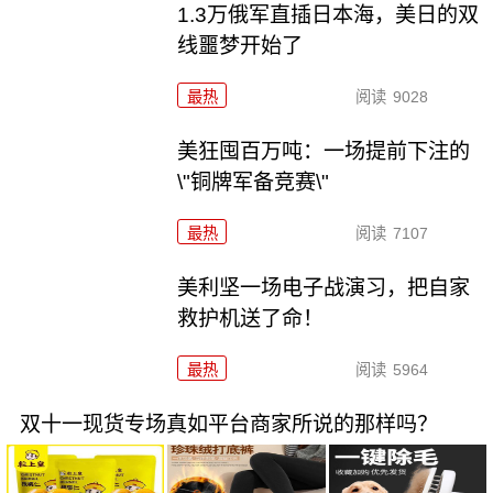
1.3万俄军直插日本海，美日的双
线噩梦开始了
最热
阅读
9028
美狂囤百万吨：一场提前下注的
\"铜牌军备竞赛\"
最热
阅读
7107
美利坚一场电子战演习，把自家
救护机送了命！
最热
阅读
5964
双十一现货专场真如平台商家所说的那样吗？