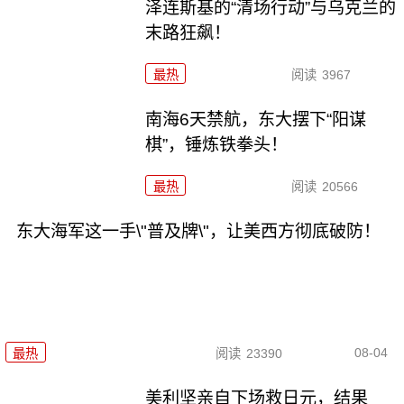
泽连斯基的“清场行动”与乌克兰的
末路狂飙！
最热
阅读
3967
南海6天禁航，东大摆下“阳谋
棋”，锤炼铁拳头！
最热
阅读
20566
东大海军这一手\"普及牌\"，让美西方彻底破防！
08-04
最热
阅读
23390
美利坚亲自下场救日元，结果