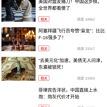
美国对盟友捅刀！中国这步棋，
全世界都看傻了
相关
阅读
34662
阿塞拜疆飞行员夸赞“枭龙”：比比
F-16强多了！
相关
阅读
23317
“去美元化”加速，美债无人问津，
东瀛被锁死！
相关
阅读
23303
菲律宾告洋状，中国直接上水
炮：炮灰代价才开始