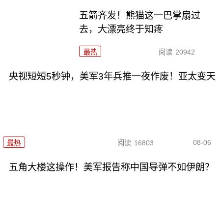
五箭齐发！熊猫这一巴掌扇过
去，大漂亮终于知疼
最热
阅读
20942
央视短短5秒钟，美军3年兵推一夜作废！亚太变天
08-06
最热
阅读
16803
五角大楼这操作！美军报告称中国导弹不如伊朗？