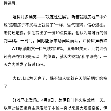
性进展。
这词儿多漂亮——“决定性进展”。听着就跟房地产中介
说“这套房子不买马上就没了”一样，语气铿锵，信心爆棚。
老特还透露，伊朗提出了一份10点提案，他认为是可行的谈
判基础。一时间，国际能源市场闻风而动，油价应声暴跌
——WTI原油期货一口气跌超16%，直逼94美元，此前油价
还高悬在110美元以上的位置，就因为这场“和平曙光”，一
天之内蒸发了超过15%。
大伙儿以为天亮了，殊不知人家就在天明前把灯给拉
了。
好戏马上登场。4月8日，美伊临时停火生效第一天。
以军对黎巴嫩真主党发动了本轮冲突以来最大规模空袭，伊