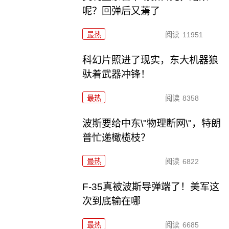
呢？回弹后又蔫了
最热
阅读
11951
科幻片照进了现实，东大机器狼
驮着武器冲锋！
最热
阅读
8358
波斯要给中东\"物理断网\"，特朗
普忙递橄榄枝？
最热
阅读
6822
F-35真被波斯导弹端了！美军这
次到底输在哪
最热
阅读
6685