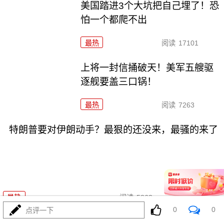
美国踏进3个大坑把自己埋了！恐
怕一个都爬不出
最热
阅读
17101
上将一封信捅破天！美军五艘驱
逐舰要盖三口锅！
最热
阅读
7263
特朗普要对伊朗动手？最狠的还没来，最骚的来了
08-03
最热
阅读
5863
0
0
点评一下
特朗普这狼来了连演十遍，伊