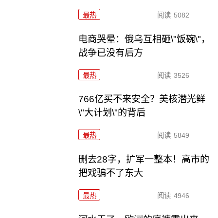
最热
阅读
5082
电商哭晕：俄乌互相砸\"饭碗\"，
战争已没有后方
最热
阅读
3526
766亿买不来安全？美核潜光鲜
\"大计划\"的背后
最热
阅读
5849
删去28字，扩军一整本！高市的
把戏骗不了东大
最热
阅读
4946