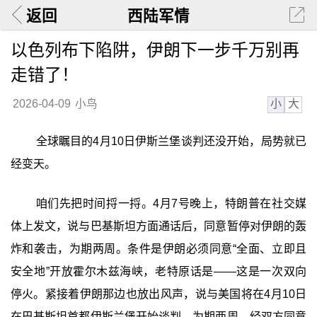
返回
西陆军情
以色列布下陷阱，伊朗下一步千万别再
走错了！
小
大
2026-04-09
小鸟
全球瞩目的4月10日伊斯兰堡谈判还没开始，局势就已
经变天。
咱们先把时间捋一捋。4月7号晚上，特朗普在社交媒
体上发文，说与巴基斯坦方面通话后，同意暂停对伊朗的轰
炸和袭击，为期两周。条件是伊朗必须同意“全面、立即且
安全地”开放霍尔木兹海峡，老特原话是——这是一次双向
停火。紧接着伊朗那边也放出风声，说与美国将在4月10日
在巴基斯坦首都伊斯兰堡开始谈判，为期两周，经双方同意