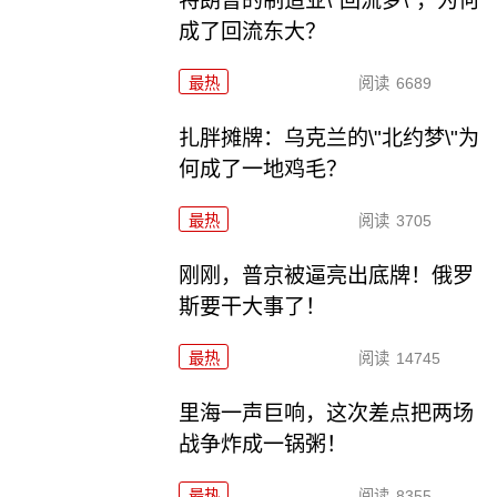
特朗普的制造业\"回流梦\"，为何
成了回流东大？
最热
阅读
6689
扎胖摊牌：乌克兰的\"北约梦\"为
何成了一地鸡毛？
最热
阅读
3705
刚刚，普京被逼亮出底牌！俄罗
斯要干大事了！
最热
阅读
14745
里海一声巨响，这次差点把两场
战争炸成一锅粥！
最热
阅读
8355