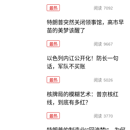
最热
阅读
7092
特朗普突然关闭领事馆，高市早
苗的美梦该醒了
最热
阅读
9667
以色列内讧公开化！防长一句
话，军队不买账
最热
阅读
5026
核牌局的模糊艺术：普京核红
线，到底有多红？
最热
阅读
3770