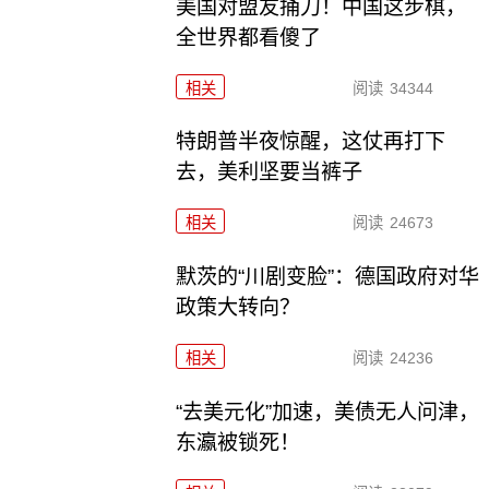
美国对盟友捅刀！中国这步棋，
全世界都看傻了
相关
阅读
34344
特朗普半夜惊醒，这仗再打下
去，美利坚要当裤子
相关
阅读
24673
默茨的“川剧变脸”：德国政府对华
政策大转向？
相关
阅读
24236
“去美元化”加速，美债无人问津，
东瀛被锁死！