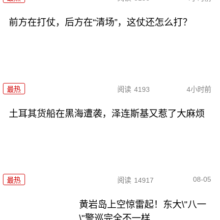
前方在打仗，后方在“清场”，这仗还怎么打？
最热
阅读
4193
4小时前
土耳其货船在黑海遭袭，泽连斯基又惹了大麻烦
08-05
最热
阅读
14917
黄岩岛上空惊雷起！东大\"八一
\"警巡完全不一样