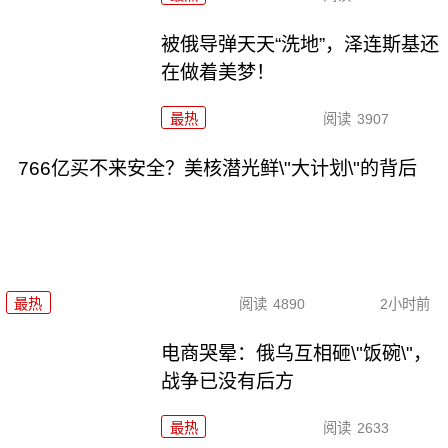
被俄导弹天天“洗地”，泽连斯基还
在做着美梦！
最热
阅读
3907
766亿买不来安全？美核潜光鲜\"大计划\"的背后
最热
阅读
4890
2小时前
电商哭晕：俄乌互相砸\"饭碗\"，
战争已没有后方
最热
阅读
2633