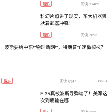
最热
阅读
11489
科幻片照进了现实，东大机器狼
驮着武器冲锋！
最热
阅读
7893
波斯要给中东\"物理断网\"，特朗普忙递橄榄枝？
08-04
最热
阅读
6347
F-35真被波斯导弹端了！美军这
次到底输在哪