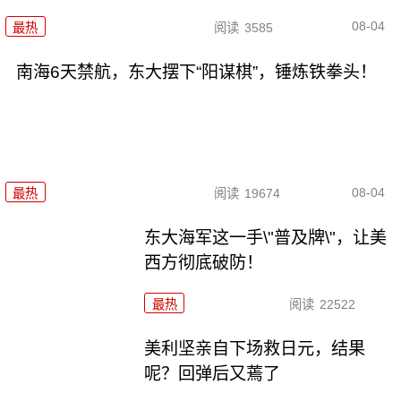
08-04
最热
阅读
3585
南海6天禁航，东大摆下“阳谋棋”，锤炼铁拳头！
08-04
最热
阅读
19674
东大海军这一手\"普及牌\"，让美
西方彻底破防！
最热
阅读
22522
美利坚亲自下场救日元，结果
呢？回弹后又蔫了