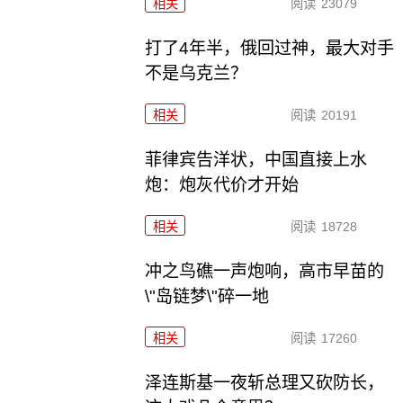
相关
阅读
23079
打了4年半，俄回过神，最大对手
不是乌克兰？
相关
阅读
20191
菲律宾告洋状，中国直接上水
炮：炮灰代价才开始
相关
阅读
18728
冲之鸟礁一声炮响，高市早苗的
\"岛链梦\"碎一地
相关
阅读
17260
泽连斯基一夜斩总理又砍防长，