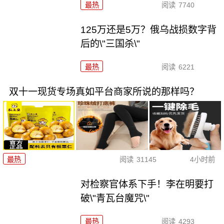
最热
阅读
7740
125万还是5万？俄乌战损数字背
后的\"三国杀\"
最热
阅读
6221
双十一现货专场真如平台商家所说的那样吗？
最热
阅读
31145
4小时前
对检察官体系下手！李在明要打
破\"青瓦台魔咒\"
最热
阅读
4293