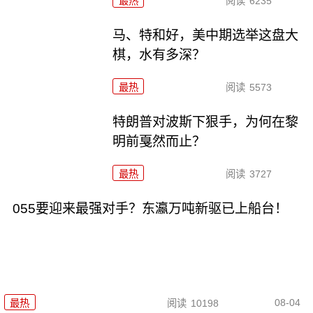
最热
阅读
6235
马、特和好，美中期选举这盘大
棋，水有多深？
最热
阅读
5573
特朗普对波斯下狠手，为何在黎
明前戛然而止？
最热
阅读
3727
055要迎来最强对手？东瀛万吨新驱已上船台！
08-04
最热
阅读
10198