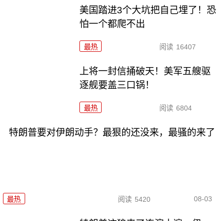
美国踏进3个大坑把自己埋了！恐
怕一个都爬不出
最热
阅读
16407
上将一封信捅破天！美军五艘驱
逐舰要盖三口锅！
最热
阅读
6804
特朗普要对伊朗动手？最狠的还没来，最骚的来了
08-03
最热
阅读
5420