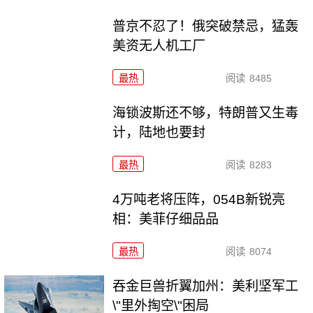
普京不忍了！俄突破禁忌，猛轰
美资无人机工厂
最热
阅读
8485
海锁波斯还不够，特朗普又生毒
计，陆地也要封
最热
阅读
8283
4万吨老将压阵，054B新锐亮
相：美菲仔细品品
最热
阅读
8074
吞金巨兽折翼加州：美利坚军工
\"里外掏空\"困局