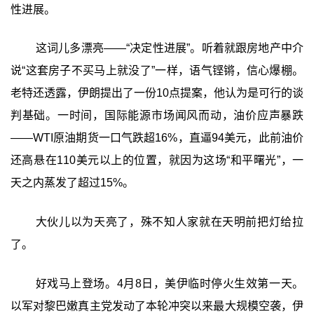
性进展。
这词儿多漂亮——“决定性进展”。听着就跟房地产中介
说“这套房子不买马上就没了”一样，语气铿锵，信心爆棚。
老特还透露，伊朗提出了一份10点提案，他认为是可行的谈
判基础。一时间，国际能源市场闻风而动，油价应声暴跌
——WTI原油期货一口气跌超16%，直逼94美元，此前油价
还高悬在110美元以上的位置，就因为这场“和平曙光”，一
天之内蒸发了超过15%。
大伙儿以为天亮了，殊不知人家就在天明前把灯给拉
了。
好戏马上登场。4月8日，美伊临时停火生效第一天。
以军对黎巴嫩真主党发动了本轮冲突以来最大规模空袭，伊