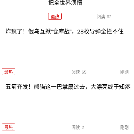
把全世界演懵
最热
阅读
62
炸疯了！俄乌互掀“仓库战”，28枚导弹全拦不住
最热
阅读
65
刚刚
五箭齐发！熊猫这一巴掌扇过去，大漂亮终于知疼
最热
阅读
2
刚刚