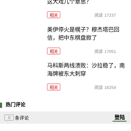
这大戏几个意思？
相关
阅读
17237
美伊停火是幌子？穆杰塔巴回
信，把中东棋盘掀了
相关
阅读
17051
马科斯两线溃败：沙拉稳了，南
海牌被东大刺穿
相关
阅读
16254
热门评论
登陆
0
条评论