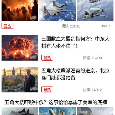
08-07
最热
阅读
21016
三国歃血为盟剑指何方？中东大
棋有人坐不住了！
最热
阅读
15298
五角大楼鹰派翘首盼进京，北京
连门缝都没给留
最热
阅读
14012
五角大楼吓唬中俄？这事恰恰暴露了美军的底裤