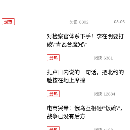
08-06
最热
阅读
8302
对检察官体系下手！李在明要打
破\"青瓦台魔咒\"
最热
阅读
6381
扎卢日内说的一句话，把北约的
脸按在地上摩擦
最热
阅读
12884
电商哭晕：俄乌互相砸\"饭碗\"，
战争已没有后方