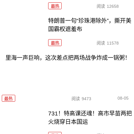
最热
阅读
12658
特朗普一句“珍珠港除外”，撕开美
国霸权遮羞布
最热
阅读
11578
里海一声巨响，这次差点把两场战争炸成一锅粥！
08-05
最热
阅读
9473
731！特高课还魂！高市早苗两把
火烧穿日本国运