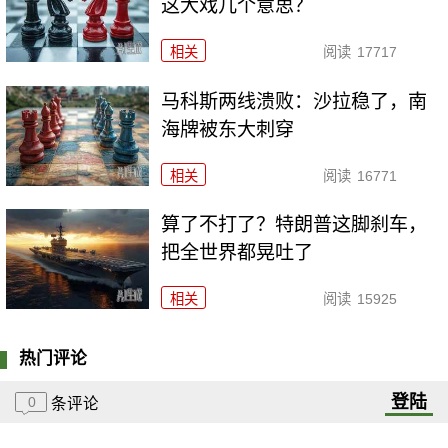
这大戏几个意思？
相关
阅读
17717
马科斯两线溃败：沙拉稳了，南
海牌被东大刺穿
相关
阅读
16771
算了不打了？特朗普这脚刹车，
把全世界都晃吐了
相关
阅读
15925
热门评论
登陆
0
条评论