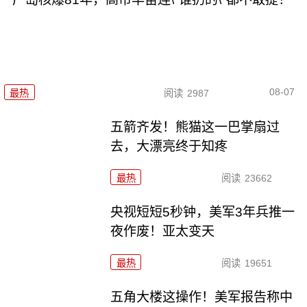
08-07
最热
阅读
2987
五箭齐发！熊猫这一巴掌扇过
去，大漂亮终于知疼
最热
阅读
23662
央视短短5秒钟，美军3年兵推一
夜作废！亚太变天
最热
阅读
19651
五角大楼这操作！美军报告称中