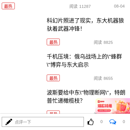
08-04
最热
阅读
11287
科幻片照进了现实，东大机器狼
驮着武器冲锋！
最热
阅读
8825
千机压境：俄乌战场上的\"蜂群
\"博弈与东大启示
最热
阅读
8655
波斯要给中东\"物理断网\"，特朗
普忙递橄榄枝？
最热
阅读
7312
0
0
点评一下
F-35真被波斯导弹端了！美军这次到底输在哪