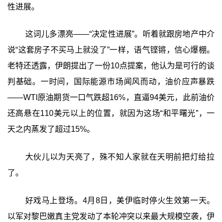
性进展。
这词儿多漂亮——“决定性进展”。听着就跟房地产中介
说“这套房子不买马上就没了”一样，语气铿锵，信心爆棚。
老特还透露，伊朗提出了一份10点提案，他认为是可行的谈
判基础。一时间，国际能源市场闻风而动，油价应声暴跌
——WTI原油期货一口气跌超16%，直逼94美元，此前油价
还高悬在110美元以上的位置，就因为这场“和平曙光”，一
天之内蒸发了超过15%。
大伙儿以为天亮了，殊不知人家就在天明前把灯给拉
了。
好戏马上登场。4月8日，美伊临时停火生效第一天。
以军对黎巴嫩真主党发动了本轮冲突以来最大规模空袭，伊