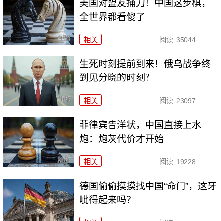
美国对盟友捅刀！中国这步棋，
全世界都看傻了
相关
阅读
35044
生死时刻提前到来！俄乌战争终
到见分晓的时刻？
相关
阅读
23097
菲律宾告洋状，中国直接上水
炮：炮灰代价才开始
相关
阅读
19228
德国偷偷摸摸找中国“命门”，这牙
呲得起来吗？