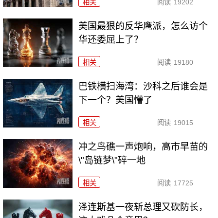
相关
阅读
19202
美国最狠的反华鹰派，怎么访个
华还委屈上了？
相关
阅读
19180
巴铁横扫海湾：沙科之后谁会是
下一个？美国懵了
相关
阅读
19015
冲之鸟礁一声炮响，高市早苗的
\"岛链梦\"碎一地
相关
阅读
17725
泽连斯基一夜斩总理又砍防长，