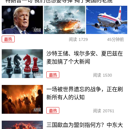
特朗普一句“我们也想要导弹”揭了美国的老底
最热
阅读
1729
45分钟前
沙特王储、埃尔多安、夏巴兹在
麦加搞了个大新闻
最热
阅读
1530
一场被世界遗忘的战争，正在刷
新所有人的认知
最热
阅读
20761
三国歃血为盟剑指何方？中东大