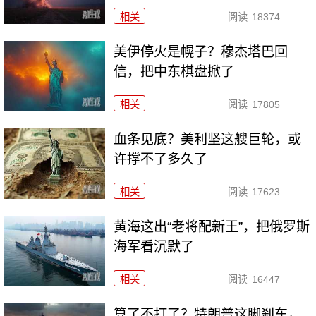
相关
阅读
18374
美伊停火是幌子？穆杰塔巴回
信，把中东棋盘掀了
相关
阅读
17805
血条见底？美利坚这艘巨轮，或
许撑不了多久了
相关
阅读
17623
黄海这出“老将配新王”，把俄罗斯
海军看沉默了
相关
阅读
16447
算了不打了？特朗普这脚刹车，