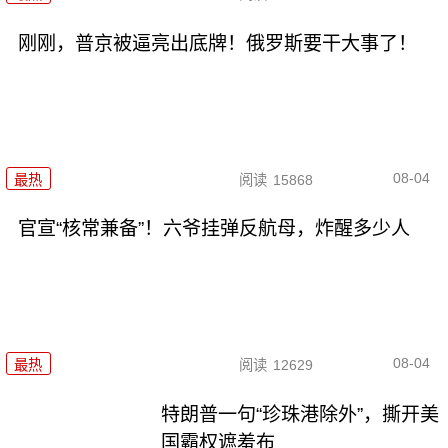
刚刚，普京被逼亮出底牌！俄罗斯要干大事了！
08-04
最热
阅读
15868
官宣“核常兼备”！六爷挂弹反航母，炸醒多少人
08-04
最热
阅读
12629
特朗普一句“珍珠港除外”，撕开美
国霸权遮羞布