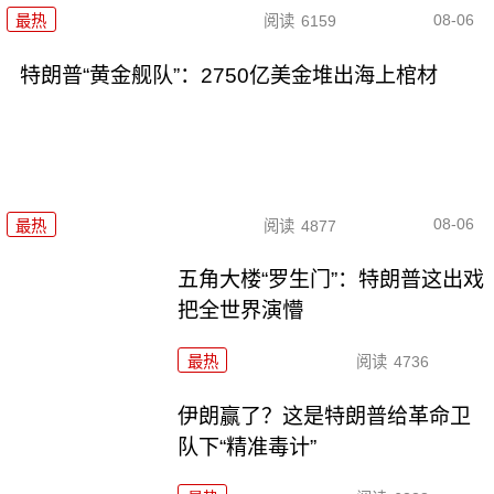
08-06
最热
阅读
6159
特朗普“黄金舰队”：2750亿美金堆出海上棺材
08-06
最热
阅读
4877
五角大楼“罗生门”：特朗普这出戏
把全世界演懵
最热
阅读
4736
伊朗赢了？这是特朗普给革命卫
队下“精准毒计”