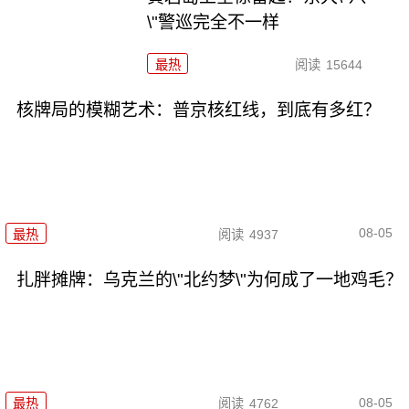
\"警巡完全不一样
最热
阅读
15644
核牌局的模糊艺术：普京核红线，到底有多红？
08-05
最热
阅读
4937
扎胖摊牌：乌克兰的\"北约梦\"为何成了一地鸡毛？
08-05
最热
阅读
4762