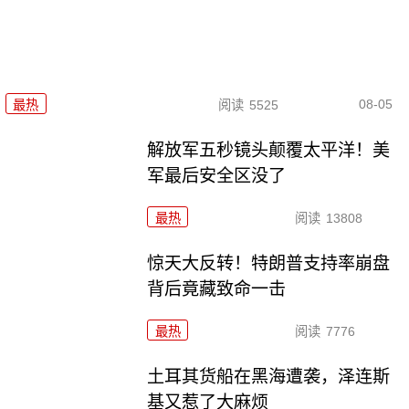
08-05
最热
阅读
5525
解放军五秒镜头颠覆太平洋！美
军最后安全区没了
最热
阅读
13808
惊天大反转！特朗普支持率崩盘
背后竟藏致命一击
最热
阅读
7776
土耳其货船在黑海遭袭，泽连斯
基又惹了大麻烦