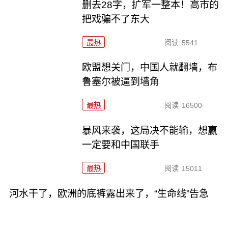
删去28字，扩军一整本！高市的
把戏骗不了东大
最热
阅读
5541
欧盟想关门，中国人就翻墙，布
鲁塞尔被逼到墙角
最热
阅读
16500
暴风来袭，这局决不能输，想赢
一定要和中国联手
最热
阅读
15011
河水干了，欧洲的底裤露出来了，“生命线”告急