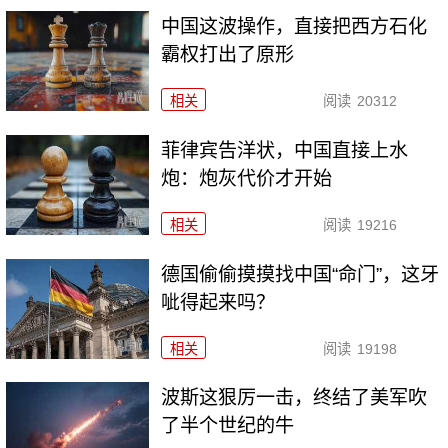
中国这波操作，直接把西方石化
霸权打出了原形
相关
阅读
20312
菲律宾告洋状，中国直接上水
炮：炮灰代价才开始
相关
阅读
19216
德国偷偷摸摸找中国“命门”，这牙
呲得起来吗？
相关
阅读
19198
波斯这狠厉一击，终结了美军吹
了半个世纪的牛