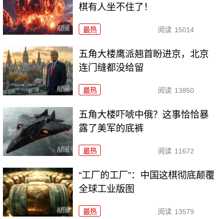
棋有人坐不住了！
最热
阅读
15014
五角大楼鹰派翘首盼进京，北京
连门缝都没给留
最热
阅读
13850
五角大楼吓唬中俄？这事恰恰暴
露了美军的底裤
最热
阅读
11672
“工厂的工厂”：中国这棋彻底颠覆
全球工业版图
最热
阅读
13579