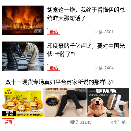
胡塞这一炸，我终于看懂伊朗总
统昨天那句话了
最热
阅读
8501
印度豪赌千亿卢比，要对中国光
伏“卡脖子”？
最热
阅读
7404
双十一现货专场真如平台商家所说的那样吗？
最热
阅读
31145
4小时前