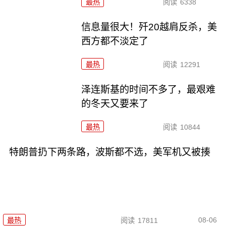
最热
阅读
6338
信息量很大！歼20越肩反杀，美
西方都不淡定了
最热
阅读
12291
泽连斯基的时间不多了，最艰难
的冬天又要来了
最热
阅读
10844
特朗普扔下两条路，波斯都不选，美军机又被揍
08-06
最热
阅读
17811