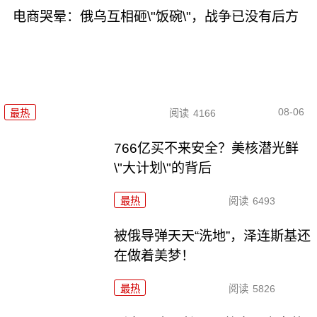
电商哭晕：俄乌互相砸\"饭碗\"，战争已没有后方
08-06
最热
阅读
4166
766亿买不来安全？美核潜光鲜
\"大计划\"的背后
最热
阅读
6493
被俄导弹天天“洗地”，泽连斯基还
在做着美梦！
最热
阅读
5826