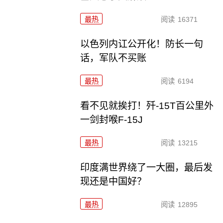
最热
阅读
16371
以色列内讧公开化！防长一句
话，军队不买账
最热
阅读
6194
看不见就挨打！歼-15T百公里外
一剑封喉F-15J
最热
阅读
13215
印度满世界绕了一大圈，最后发
现还是中国好？
最热
阅读
12895