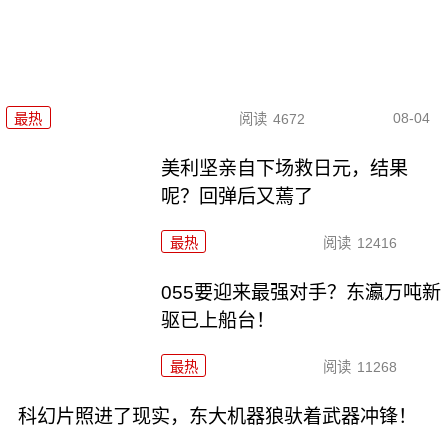
08-04
最热
阅读
4672
美利坚亲自下场救日元，结果
呢？回弹后又蔫了
最热
阅读
12416
055要迎来最强对手？东瀛万吨新
驱已上船台！
最热
阅读
11268
科幻片照进了现实，东大机器狼驮着武器冲锋！