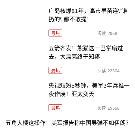
广岛核爆81年，高市早苗连\"谁
扔的\"都不敢提！
最热
阅读
2958
五箭齐发！熊猫这一巴掌扇过
去，大漂亮终于知疼
最热
阅读
23604
央视短短5秒钟，美军3年兵推一
夜作废！亚太变天
最热
阅读
19550
五角大楼这操作！美军报告称中国导弹不如伊朗？