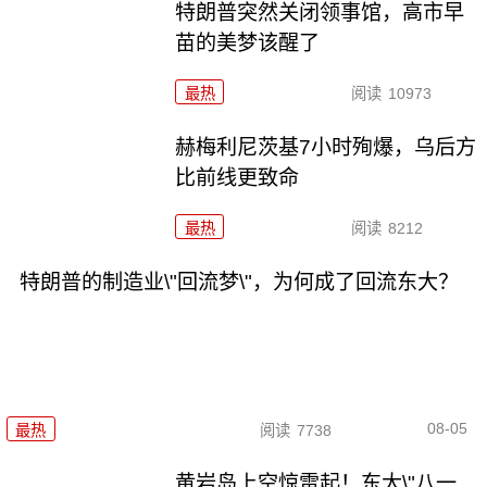
特朗普突然关闭领事馆，高市早
苗的美梦该醒了
最热
阅读
10973
赫梅利尼茨基7小时殉爆，乌后方
比前线更致命
最热
阅读
8212
特朗普的制造业\"回流梦\"，为何成了回流东大？
08-05
最热
阅读
7738
黄岩岛上空惊雷起！东大\"八一