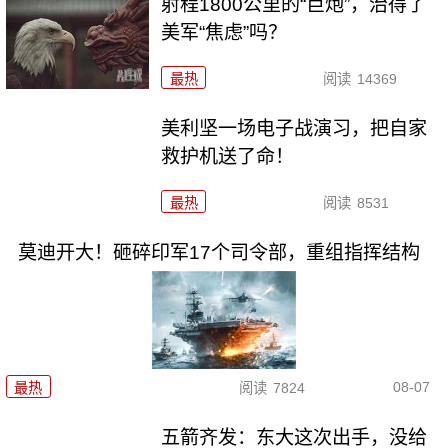
射程1800公里的“巨炮”，治得了
美军“焦虑”吗？
最热
阅读
14369
美利坚一场电子战演习，把自家
救护机送了命！
最热
阅读
8531
莫迪开大！砸碎印军17个司令部，重组指挥结构
08-07
最热
阅读
7824
五箭齐发：东大这次出手，没给