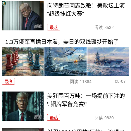
向特朗普同志致敬！美政坛上演
“超级抹红大赛”
最热
阅读
8532
1.3万俄军直插日本海，美日的双线噩梦开始了
08-07
最热
阅读
11864
美狂囤百万吨：一场提前下注的
\"铜牌军备竞赛\"
最热
阅读
9830