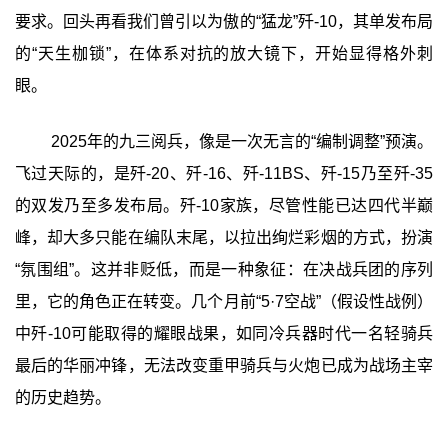
要求。回头再看我们曾引以为傲的“猛龙”歼-10，其单发布局
的“天生枷锁”，在体系对抗的放大镜下，开始显得格外刺
眼。
2025年的九三阅兵，像是一次无言的“编制调整”预演。
飞过天际的，是歼-20、歼-16、歼-11BS、歼-15乃至歼-35
的双发乃至多发布局。歼-10家族，尽管性能已达四代半巅
峰，却大多只能在编队末尾，以拉出绚烂彩烟的方式，扮演
“氛围组”。这并非贬低，而是一种象征：在决战兵团的序列
里，它的角色正在转变。几个月前“5·7空战”（假设性战例）
中歼-10可能取得的耀眼战果，如同冷兵器时代一名轻骑兵
最后的华丽冲锋，无法改变重甲骑兵与火炮已成为战场主宰
的历史趋势。