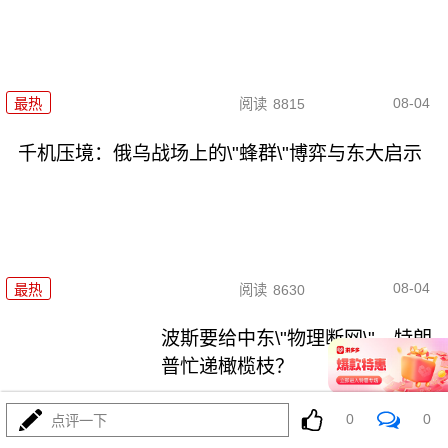
08-04
最热
阅读
8815
千机压境：俄乌战场上的\"蜂群\"博弈与东大启示
08-04
最热
阅读
8630
波斯要给中东\"物理断网\"，特朗
普忙递橄榄枝？
最热
阅读
7303
0
0
点评一下