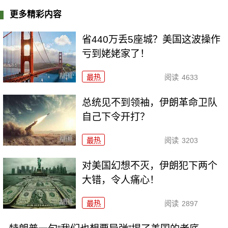
更多精彩内容
省440万丢5座城？美国这波操作
亏到姥姥家了！
最热
阅读
4633
总统见不到领袖，伊朗革命卫队
自己下令开打？
最热
阅读
3203
对美国幻想不灭，伊朗犯下两个
大错，令人痛心！
最热
阅读
2897