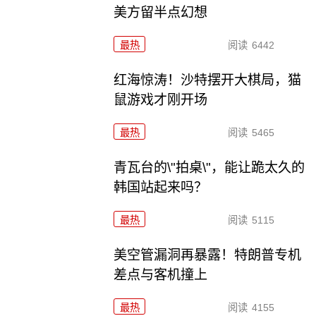
美方留半点幻想
最热
阅读
6442
红海惊涛！沙特摆开大棋局，猫
鼠游戏才刚开场
最热
阅读
5465
青瓦台的\"拍桌\"，能让跪太久的
韩国站起来吗？
最热
阅读
5115
美空管漏洞再暴露！特朗普专机
差点与客机撞上
最热
阅读
4155