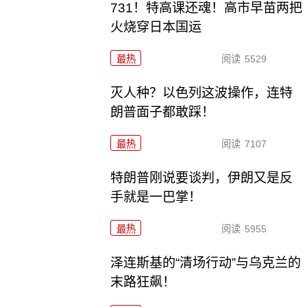
731！特高课还魂！高市早苗两把
火烧穿日本国运
最热
阅读
5529
灭人种？以色列这波操作，连特
朗普面子都敢踩！
最热
阅读
7107
特朗普刚说要谈判，伊朗又是反
手就是一巴掌！
最热
阅读
5955
泽连斯基的“清场行动”与乌克兰的
末路狂飙！