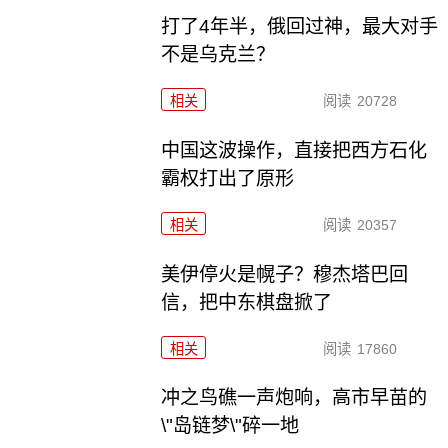
打了4年半，俄回过神，最大对手
不是乌克兰？
相关
阅读
20728
中国这波操作，直接把西方石化
霸权打出了原形
相关
阅读
20357
美伊停火是幌子？穆杰塔巴回
信，把中东棋盘掀了
相关
阅读
17860
冲之鸟礁一声炮响，高市早苗的
\"岛链梦\"碎一地