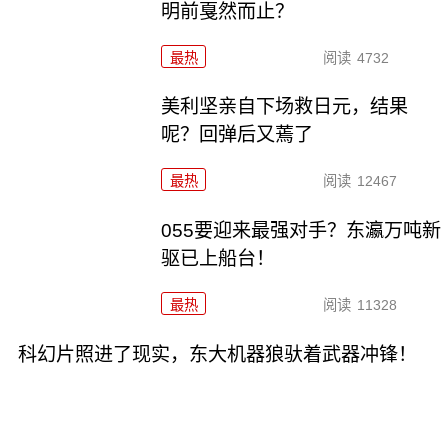
明前戛然而止？
最热
阅读
4732
美利坚亲自下场救日元，结果
呢？回弹后又蔫了
最热
阅读
12467
055要迎来最强对手？东瀛万吨新
驱已上船台！
最热
阅读
11328
科幻片照进了现实，东大机器狼驮着武器冲锋！