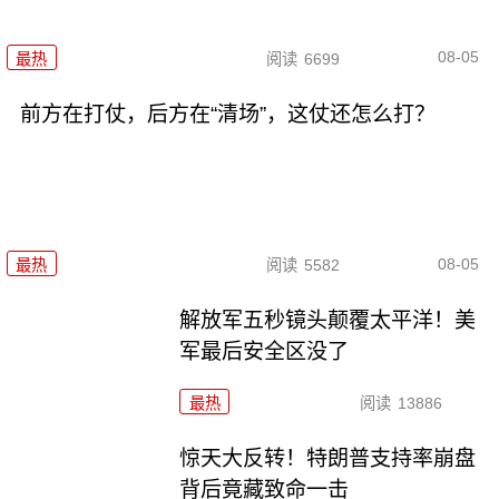
08-05
最热
阅读
6699
前方在打仗，后方在“清场”，这仗还怎么打？
08-05
最热
阅读
5582
解放军五秒镜头颠覆太平洋！美
军最后安全区没了
最热
阅读
13886
惊天大反转！特朗普支持率崩盘
背后竟藏致命一击