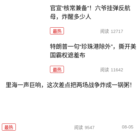
官宣“核常兼备”！六爷挂弹反航
母，炸醒多少人
最热
阅读
12717
特朗普一句“珍珠港除外”，撕开美
国霸权遮羞布
最热
阅读
11642
里海一声巨响，这次差点把两场战争炸成一锅粥！
08-05
最热
阅读
9547