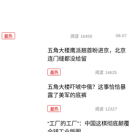
08-07
最热
阅读
16458
五角大楼鹰派翘首盼进京，北京
连门缝都没给留
最热
阅读
14625
五角大楼吓唬中俄？这事恰恰暴
露了美军的底裤
最热
阅读
12327
“工厂的工厂”：中国这棋彻底颠覆
全球工业版图