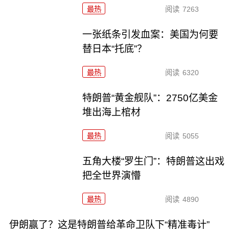
最热
阅读
7263
一张纸条引发血案：美国为何要
替日本“托底”？
最热
阅读
6320
特朗普“黄金舰队”：2750亿美金
堆出海上棺材
最热
阅读
5055
五角大楼“罗生门”：特朗普这出戏
把全世界演懵
最热
阅读
4890
伊朗赢了？这是特朗普给革命卫队下“精准毒计”