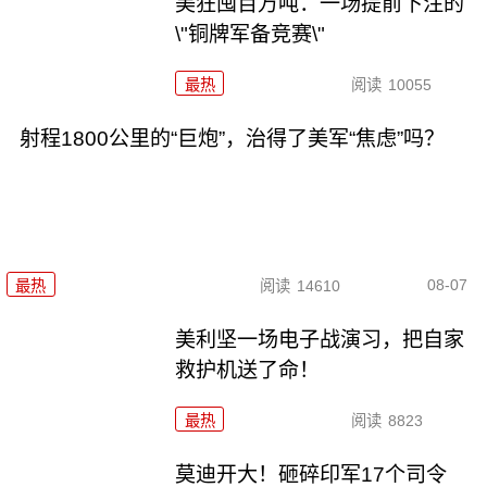
美狂囤百万吨：一场提前下注的
\"铜牌军备竞赛\"
最热
阅读
10055
射程1800公里的“巨炮”，治得了美军“焦虑”吗？
08-07
最热
阅读
14610
美利坚一场电子战演习，把自家
救护机送了命！
最热
阅读
8823
莫迪开大！砸碎印军17个司令