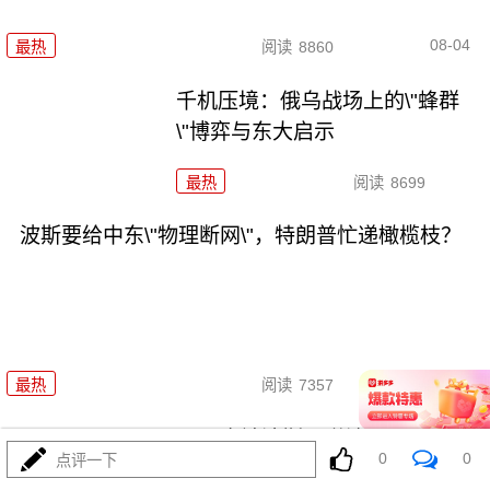
08-04
最热
阅读
8860
千机压境：俄乌战场上的\"蜂群
\"博弈与东大启示
最热
阅读
8699
波斯要给中东\"物理断网\"，特朗普忙递橄榄枝？
08-04
最热
阅读
7357
F-35真被波斯导弹端了！美军这
0
0
点评一下
次到底输在哪