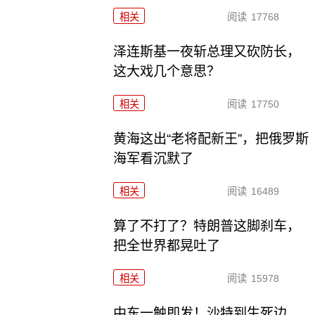
相关
阅读
17768
泽连斯基一夜斩总理又砍防长，
这大戏几个意思？
相关
阅读
17750
黄海这出“老将配新王”，把俄罗斯
海军看沉默了
相关
阅读
16489
算了不打了？特朗普这脚刹车，
把全世界都晃吐了
相关
阅读
15978
中东一触即发！沙特到生死边