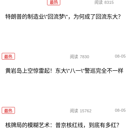
最热
阅读
8315
特朗普的制造业\"回流梦\"，为何成了回流东大？
08-05
最热
阅读
7830
黄岩岛上空惊雷起！东大\"八一\"警巡完全不一样
08-05
最热
阅读
15762
核牌局的模糊艺术：普京核红线，到底有多红？