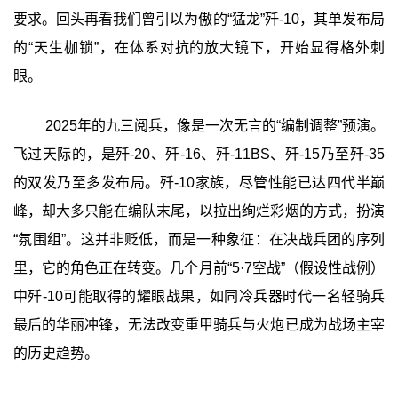
要求。回头再看我们曾引以为傲的“猛龙”歼-10，其单发布局
的“天生枷锁”，在体系对抗的放大镜下，开始显得格外刺
眼。
2025年的九三阅兵，像是一次无言的“编制调整”预演。
飞过天际的，是歼-20、歼-16、歼-11BS、歼-15乃至歼-35
的双发乃至多发布局。歼-10家族，尽管性能已达四代半巅
峰，却大多只能在编队末尾，以拉出绚烂彩烟的方式，扮演
“氛围组”。这并非贬低，而是一种象征：在决战兵团的序列
里，它的角色正在转变。几个月前“5·7空战”（假设性战例）
中歼-10可能取得的耀眼战果，如同冷兵器时代一名轻骑兵
最后的华丽冲锋，无法改变重甲骑兵与火炮已成为战场主宰
的历史趋势。