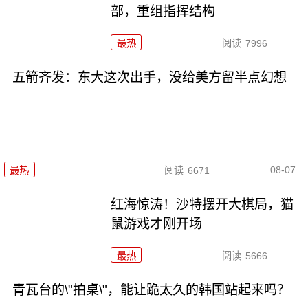
部，重组指挥结构
最热
阅读
7996
五箭齐发：东大这次出手，没给美方留半点幻想
08-07
最热
阅读
6671
红海惊涛！沙特摆开大棋局，猫
鼠游戏才刚开场
最热
阅读
5666
青瓦台的\"拍桌\"，能让跪太久的韩国站起来吗？