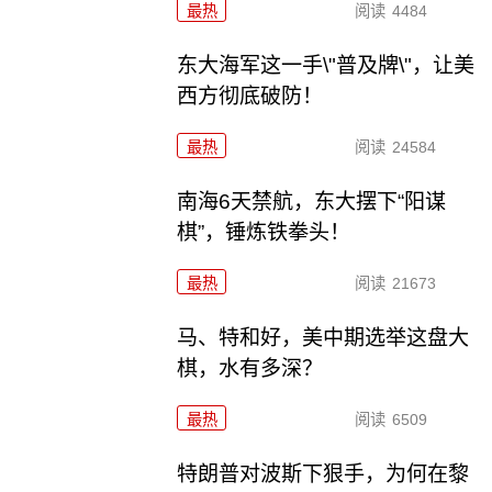
最热
阅读
4484
东大海军这一手\"普及牌\"，让美
西方彻底破防！
最热
阅读
24584
南海6天禁航，东大摆下“阳谋
棋”，锤炼铁拳头！
最热
阅读
21673
马、特和好，美中期选举这盘大
棋，水有多深？
最热
阅读
6509
特朗普对波斯下狠手，为何在黎