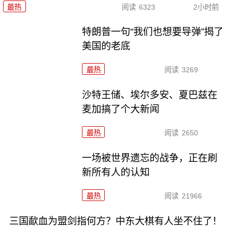
最热
阅读
6323
2小时前
特朗普一句“我们也想要导弹”揭了
美国的老底
最热
阅读
3269
沙特王储、埃尔多安、夏巴兹在
麦加搞了个大新闻
最热
阅读
2650
一场被世界遗忘的战争，正在刷
新所有人的认知
最热
阅读
21966
三国歃血为盟剑指何方？中东大棋有人坐不住了！