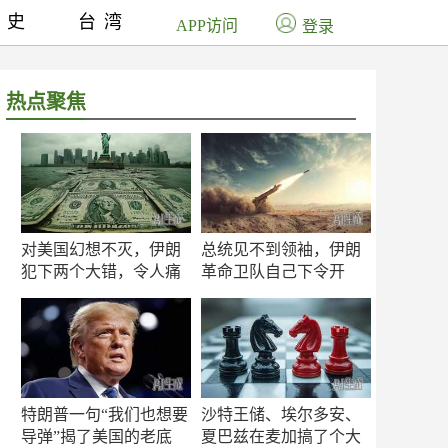
历史
台湾
APP访问
登录
热点聚焦
对美国幻想不灭，伊朗
总统见不到领袖，伊朗
犯下两个大错，令人痛
革命卫队自己下令开
心！
打？
特朗普一句“我们也想要
沙特王储、埃尔多安、
导弹”揭了美国的老底
夏巴兹在麦加搞了个大