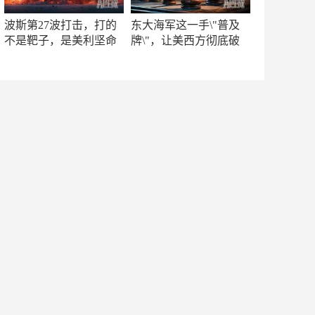
波斯第27波打击，打的
东大海军这一手\"普及
不是靶子，是美利坚命
牌\"，让美西方彻底破
门
防！