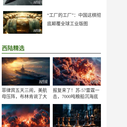
“工厂的工厂”：中国这棋彻
底颠覆全球工业版图
西陆精选
菲律宾五天三闹，美航
报复来了！苏-57雷霆一
母压阵，布林肯说了大
击，7000吨粮船沉海底
实话