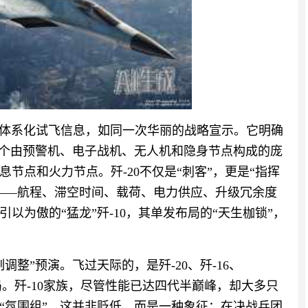
型”体系化试飞信息，如同一次华丽的战略宣示。它明确
这个由预警机、电子战机、无人机和隐身节点构成的庞
节点和火力节点。歼-20不仅是“刺客”，更是“指挥
——航程、滞空时间、载荷、电力供应、升级冗余度
以为傲的“猛龙”歼-10，其单发布局的“天生枷锁”，
调整”预演。飞过天际的，是歼-20、歼-16、
发布局。歼-10家族，尽管性能已达四代半巅峰，却大多只
“氛围组”。这并非贬低，而是一种象征：在决战兵团