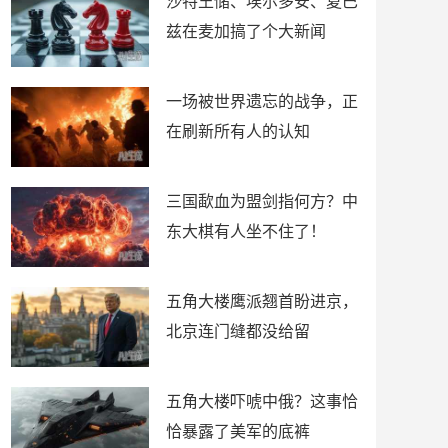
沙特王储、埃尔多安、夏巴
兹在麦加搞了个大新闻
一场被世界遗忘的战争，正
在刷新所有人的认知
三国歃血为盟剑指何方？中
东大棋有人坐不住了！
五角大楼鹰派翘首盼进京，
北京连门缝都没给留
五角大楼吓唬中俄？这事恰
恰暴露了美军的底裤