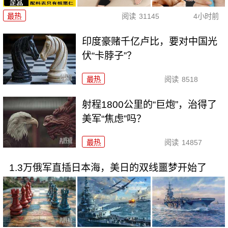
最热
阅读
31145
4小时前
印度豪赌千亿卢比，要对中国光
伏“卡脖子”？
最热
阅读
8518
射程1800公里的“巨炮”，治得了
美军“焦虑”吗？
最热
阅读
14857
1.3万俄军直插日本海，美日的双线噩梦开始了