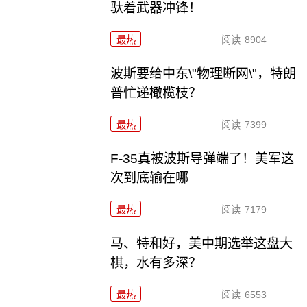
驮着武器冲锋！
最热
阅读
8904
波斯要给中东\"物理断网\"，特朗
普忙递橄榄枝？
最热
阅读
7399
F-35真被波斯导弹端了！美军这
次到底输在哪
最热
阅读
7179
马、特和好，美中期选举这盘大
棋，水有多深？
最热
阅读
6553