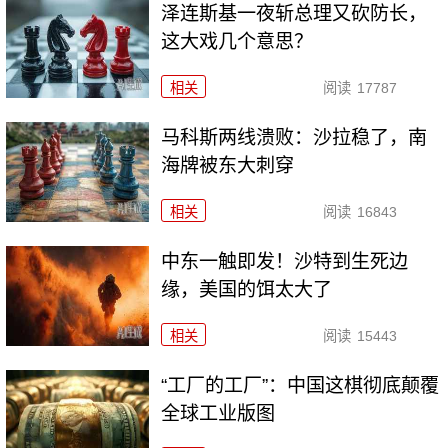
泽连斯基一夜斩总理又砍防长，
这大戏几个意思？
相关
阅读
17787
马科斯两线溃败：沙拉稳了，南
海牌被东大刺穿
相关
阅读
16843
中东一触即发！沙特到生死边
缘，美国的饵太大了
相关
阅读
15443
“工厂的工厂”：中国这棋彻底颠覆
全球工业版图