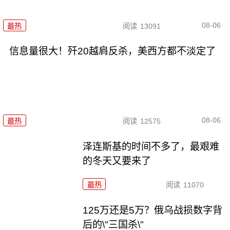
08-06
最热
阅读
13091
信息量很大！歼20越肩反杀，美西方都不淡定了
08-06
最热
阅读
12575
泽连斯基的时间不多了，最艰难
的冬天又要来了
最热
阅读
11070
125万还是5万？俄乌战损数字背
后的\"三国杀\"