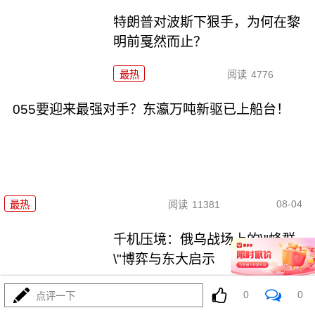
特朗普对波斯下狠手，为何在黎
明前戛然而止？
最热
阅读
4776
055要迎来最强对手？东瀛万吨新驱已上船台！
08-04
最热
阅读
11381
千机压境：俄乌战场上的\"蜂群
\"博弈与东大启示
最热
阅读
8753
0
0
点评一下