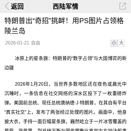
返回
西陆军情
特朗普出“奇招”挑衅！用PS图片占领格
陵兰岛
小
大
2026-01-21
自由
冰原上的星条旗：特朗普的“数字占领”与大国博弈的新
边疆
2026年1月20日，当世界多数地区还在夜色或晨光中
沉睡时，一条信息在社交网络的深水区投下了一枚重磅炸
弹。美国前总统、现任总统唐纳德·J·特朗普，在其自有平台
“真实社交”上，发布了两张经过处理的图片。画面中，他身
披大衣，手持一面巨幅星条旗，巍然屹立于一片冰雪覆盖的
荒原。背景里，副总统万斯与国务卿鲁比奥如左右护法般肃