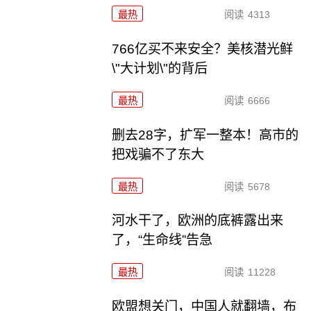
最热
阅读
4313
766亿买不来安全？美核潜光鲜
\"大计划\"的背后
最热
阅读
6666
删去28字，扩军一整本！高市的
把戏骗不了东大
最热
阅读
5678
河水干了，欧洲的底裤露出来
了，“生命线”告急
最热
阅读
11228
欧盟想关门，中国人就翻墙，布