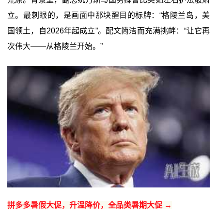
立。最刺眼的，是画面中那块醒目的标牌：“格陵兰岛，美
国领土，自2026年起成立”。配文简洁而充满挑衅：“让它再
次伟大——从格陵兰开始。”
拼多多暑假大促，升温降价，全品类暑期大促 →