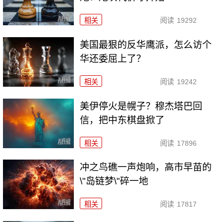
相关
阅读
19292
美国最狠的反华鹰派，怎么访个
华还委屈上了？
相关
阅读
19242
美伊停火是幌子？穆杰塔巴回
信，把中东棋盘掀了
相关
阅读
17896
冲之鸟礁一声炮响，高市早苗的
\"岛链梦\"碎一地
相关
阅读
17817