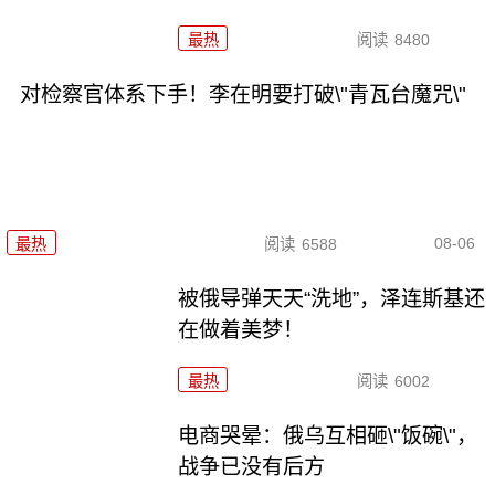
最热
阅读
8480
对检察官体系下手！李在明要打破\"青瓦台魔咒\"
08-06
最热
阅读
6588
被俄导弹天天“洗地”，泽连斯基还
在做着美梦！
最热
阅读
6002
电商哭晕：俄乌互相砸\"饭碗\"，
战争已没有后方