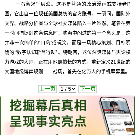
一石激起千层浪。这不是普通的政治漫画或支持者P
图，它出自一位现任美国总统的官方账号。一瞬间，国际外
交界、战略分析圈与全球社交媒体陷入一片哗然。笔者在第
一时间捕捉到这条信息时，脑海中闪过的第一个念头是：这
并非一次简单的“口嗨”或玩笑，而是一场精心策划、目标明
确的 ‍“数字认知斩首行动”‍ 。特朗普，这位深谙媒体与舆论权
力游戏的大师，正在用他最擅长的方式，重新定义21世纪的
大国地缘博弈规则——战场，首先在亿万人的手机屏幕里。
上一页
下一页