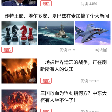
最热
阅读
4459
沙特王储、埃尔多安、夏巴兹在麦加搞了个大新闻
最热
阅读
3575
3小时前
一场被世界遗忘的战争，正在刷
新所有人的认知
最热
阅读
23202
三国歃血为盟剑指何方？中东大
棋有人坐不住了！