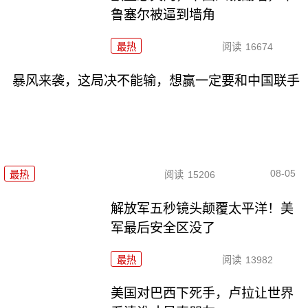
鲁塞尔被逼到墙角
最热
阅读
16674
暴风来袭，这局决不能输，想赢一定要和中国联手
08-05
最热
阅读
15206
解放军五秒镜头颠覆太平洋！美
军最后安全区没了
最热
阅读
13982
美国对巴西下死手，卢拉让世界