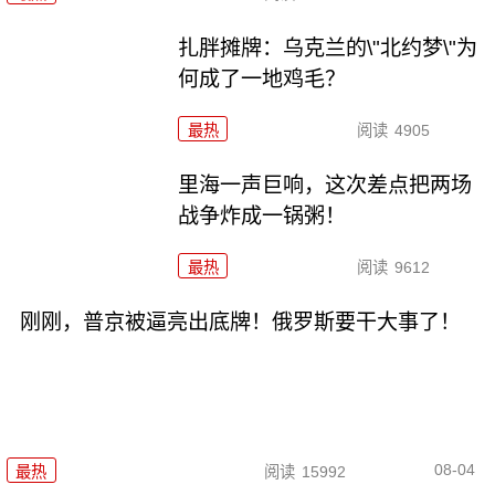
扎胖摊牌：乌克兰的\"北约梦\"为
何成了一地鸡毛？
最热
阅读
4905
里海一声巨响，这次差点把两场
战争炸成一锅粥！
最热
阅读
9612
刚刚，普京被逼亮出底牌！俄罗斯要干大事了！
08-04
最热
阅读
15992