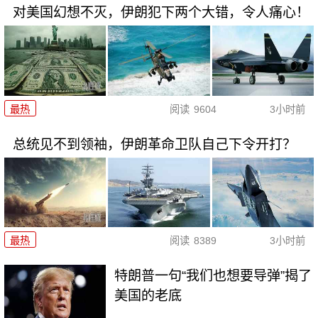
对美国幻想不灭，伊朗犯下两个大错，令人痛心！
最热
阅读
9604
3小时前
总统见不到领袖，伊朗革命卫队自己下令开打？
最热
阅读
8389
3小时前
特朗普一句“我们也想要导弹”揭了
美国的老底