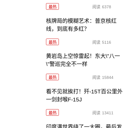
最热
阅读
6378
核牌局的模糊艺术：普京核红
线，到底有多红？
最热
阅读
5116
黄岩岛上空惊雷起！东大\"八一
\"警巡完全不一样
最热
阅读
15844
看不见就挨打！歼-15T百公里外
一剑封喉F-15J
最热
阅读
13411
印度满世界绕了一大圈，最后发