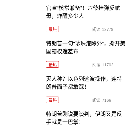
官宣“核常兼备”！六爷挂弹反航
母，炸醒多少人
最热
阅读
12779
特朗普一句“珍珠港除外”，撕开美
国霸权遮羞布
最热
阅读
11702
灭人种？以色列这波操作，连特
朗普面子都敢踩！
最热
阅读
7166
特朗普刚说要谈判，伊朗又是反
手就是一巴掌！