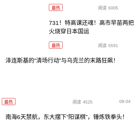
最热
阅读
6005
731！特高课还魂！高市早苗两把
火烧穿日本国运
最热
阅读
5591
泽连斯基的“清场行动”与乌克兰的末路狂飙！
08-04
最热
阅读
4525
南海6天禁航，东大摆下“阳谋棋”，锤炼铁拳头！