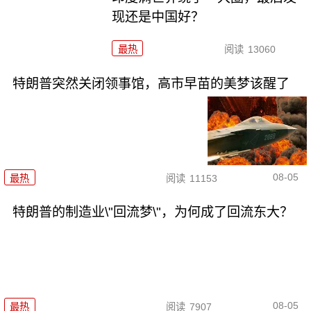
现还是中国好？
最热
阅读
13060
特朗普突然关闭领事馆，高市早苗的美梦该醒了
08-05
最热
阅读
11153
特朗普的制造业\"回流梦\"，为何成了回流东大？
08-05
最热
阅读
7907