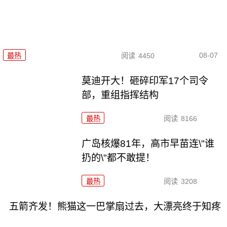
08-07
最热
阅读
4450
莫迪开大！砸碎印军17个司令
部，重组指挥结构
最热
阅读
8166
广岛核爆81年，高市早苗连\"谁
扔的\"都不敢提！
最热
阅读
3208
五箭齐发！熊猫这一巴掌扇过去，大漂亮终于知疼