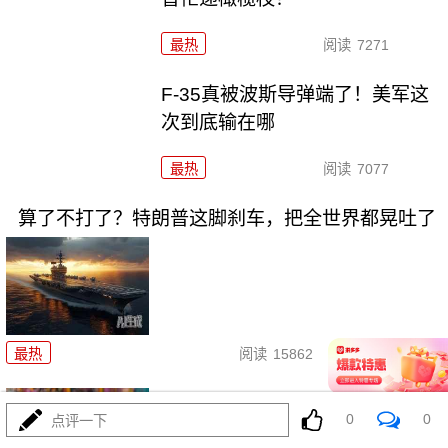
最热
阅读
7271
F-35真被波斯导弹端了！美军这
次到底输在哪
最热
阅读
7077
算了不打了？特朗普这脚刹车，把全世界都晃吐了
08-03
最热
阅读
15862
一张图让印度陷入死寂，五枚金
0
0
点评一下
牌背后的终极真相