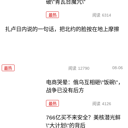
破\"青瓦台魔咒\"
最热
阅读
6314
扎卢日内说的一句话，把北约的脸按在地上摩擦
08-06
最热
阅读
12790
电商哭晕：俄乌互相砸\"饭碗\"，
战争已没有后方
最热
阅读
4126
766亿买不来安全？美核潜光鲜
\"大计划\"的背后