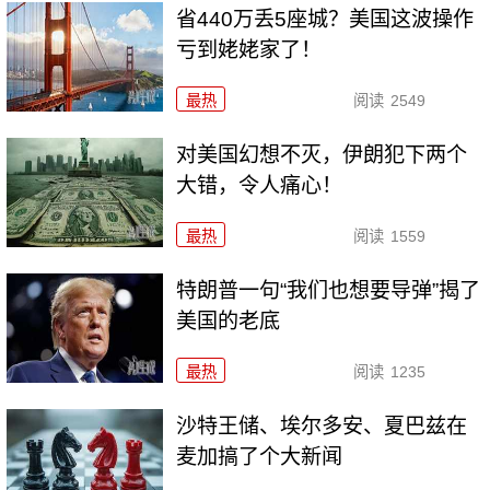
省440万丢5座城？美国这波操作
亏到姥姥家了！
最热
阅读
2549
对美国幻想不灭，伊朗犯下两个
大错，令人痛心！
最热
阅读
1559
特朗普一句“我们也想要导弹”揭了
美国的老底
最热
阅读
1235
沙特王储、埃尔多安、夏巴兹在
麦加搞了个大新闻