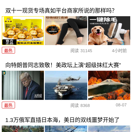
双十一现货专场真如平台商家所说的那样吗？
最热
阅读
31145
4小时前
向特朗普同志致敬！美政坛上演“超级抹红大赛”
08-07
最热
阅读
8368
1.3万俄军直插日本海，美日的双线噩梦开始了