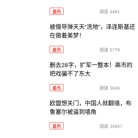
最热
阅读
6461
被俄导弹天天“洗地”，泽连斯基还
在做着美梦！
最热
阅读
5779
删去28字，扩军一整本！高市的
把戏骗不了东大
最热
阅读
5506
欧盟想关门，中国人就翻墙，布
鲁塞尔被逼到墙角
最热
阅读
16457