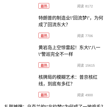
最热
阅读
8172
特朗普的制造业\"回流梦\"，为何
成了回流东大？
最热
阅读
7706
黄岩岛上空惊雷起！东大\"八一
\"警巡完全不一样
最热
阅读
15615
核牌局的模糊艺术：普京核红
线，到底有多红？
最热
阅读
4900
扎胖摊牌：乌克兰的\"北约梦\"为何成了一地鸡毛？