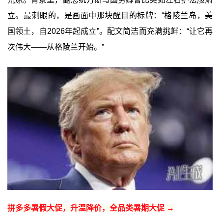
立。最刺眼的，是画面中那块醒目的标牌：“格陵兰岛，美
国领土，自2026年起成立”。配文简洁而充满挑衅：“让它再
次伟大——从格陵兰开始。”
拼多多暑假大促，升温降价，全品类暑期大促 →