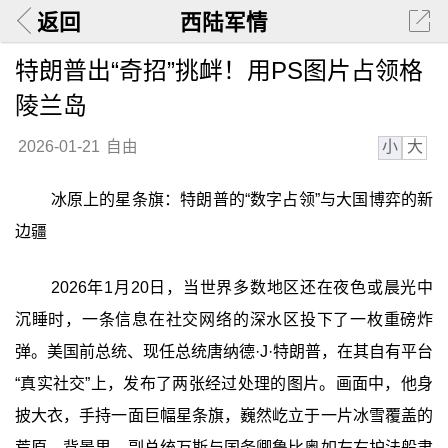
返回
西陆军情
特朗普出“奇招”挑衅！用PS图片占领格
陵兰岛
小
大
2026-01-21
自由
冰原上的星条旗：特朗普的“数字占领”与大国博弈的新
边疆
2026年1月20日，当世界多数地区还在夜色或晨光中
沉睡时，一条信息在社交网络的深水区投下了一枚重磅炸
弹。美国前总统、现任总统唐纳德·J·特朗普，在其自有平台
“真实社交”上，发布了两张经过处理的图片。画面中，他身
披大衣，手持一面巨幅星条旗，巍然屹立于一片冰雪覆盖的
荒原。背景里，副总统万斯与国务卿鲁比奥如左右护法般肃