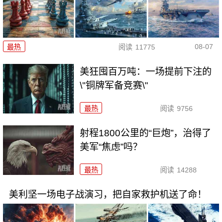
08-07
最热
阅读
11775
美狂囤百万吨：一场提前下注的
\"铜牌军备竞赛\"
最热
阅读
9756
射程1800公里的“巨炮”，治得了
美军“焦虑”吗？
最热
阅读
14288
美利坚一场电子战演习，把自家救护机送了命！