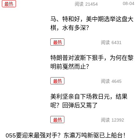
08-04
最热
阅读
21454
马、特和好，美中期选举这盘大
棋，水有多深？
最热
阅读
6431
特朗普对波斯下狠手，为何在黎
明前戛然而止？
最热
阅读
4645
美利坚亲自下场救日元，结果
呢？回弹后又蔫了
最热
阅读
12392
055要迎来最强对手？东瀛万吨新驱已上船台！