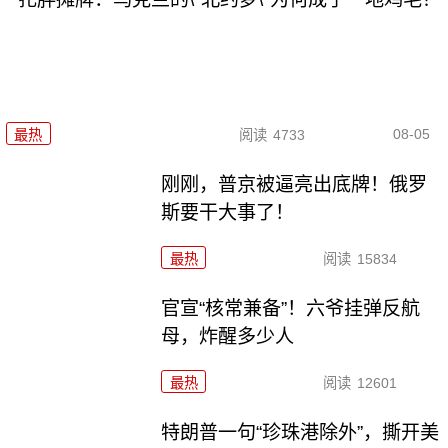
08-05
最热
阅读
4733
刚刚，普京被逼亮出底牌！俄罗
斯要干大事了！
最热
阅读
15834
官宣“核常兼备”！六爷挂弹反航
母，炸醒多少人
最热
阅读
12601
特朗普一句“珍珠港除外”，撕开美