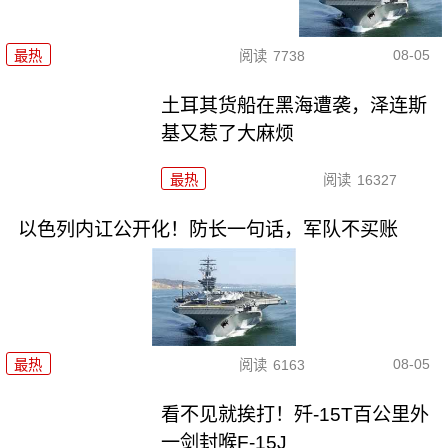
08-05
最热
阅读
7738
土耳其货船在黑海遭袭，泽连斯
基又惹了大麻烦
最热
阅读
16327
以色列内讧公开化！防长一句话，军队不买账
08-05
最热
阅读
6163
看不见就挨打！歼-15T百公里外
一剑封喉F-15J