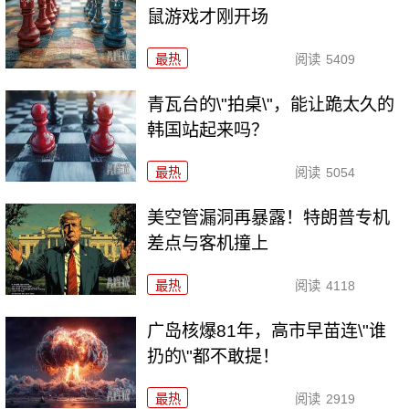
鼠游戏才刚开场
最热
阅读
5409
青瓦台的\"拍桌\"，能让跪太久的
韩国站起来吗？
最热
阅读
5054
美空管漏洞再暴露！特朗普专机
差点与客机撞上
最热
阅读
4118
广岛核爆81年，高市早苗连\"谁
扔的\"都不敢提！
最热
阅读
2919