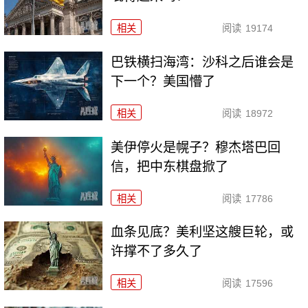
相关
阅读
19174
巴铁横扫海湾：沙科之后谁会是
下一个？美国懵了
相关
阅读
18972
美伊停火是幌子？穆杰塔巴回
信，把中东棋盘掀了
相关
阅读
17786
血条见底？美利坚这艘巨轮，或
许撑不了多久了
相关
阅读
17596