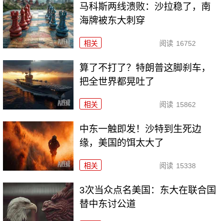
马科斯两线溃败：沙拉稳了，南
海牌被东大刺穿
相关
阅读
16752
算了不打了？特朗普这脚刹车，
把全世界都晃吐了
相关
阅读
15862
中东一触即发！沙特到生死边
缘，美国的饵太大了
相关
阅读
15338
3次当众点名美国：东大在联合国
替中东讨公道