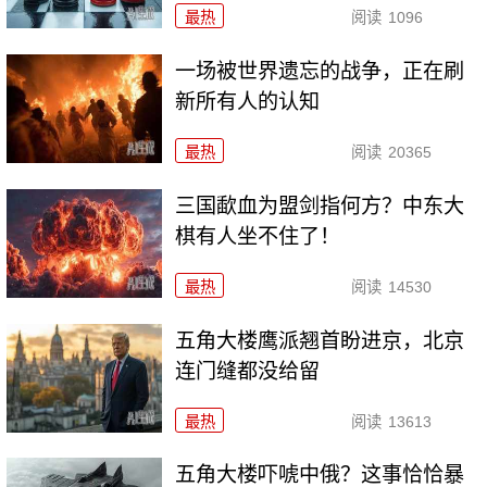
最热
阅读
1096
一场被世界遗忘的战争，正在刷
新所有人的认知
最热
阅读
20365
三国歃血为盟剑指何方？中东大
棋有人坐不住了！
最热
阅读
14530
五角大楼鹰派翘首盼进京，北京
连门缝都没给留
最热
阅读
13613
五角大楼吓唬中俄？这事恰恰暴