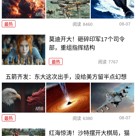
08-07
最热
阅读
8460
莫迪开大！砸碎印军17个司令
部，重组指挥结构
最热
阅读
7767
五箭齐发：东大这次出手，没给美方留半点幻想
08-07
最热
阅读
6380
红海惊涛！沙特摆开大棋局，猫