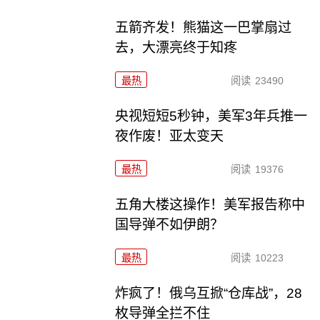
五箭齐发！熊猫这一巴掌扇过
去，大漂亮终于知疼
最热
阅读
23490
央视短短5秒钟，美军3年兵推一
夜作废！亚太变天
最热
阅读
19376
五角大楼这操作！美军报告称中
国导弹不如伊朗？
最热
阅读
10223
炸疯了！俄乌互掀“仓库战”，28
枚导弹全拦不住