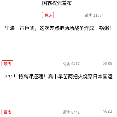
国霸权遮羞布
最热
阅读
11534
里海一声巨响，这次差点把两场战争炸成一锅粥！
08-05
最热
阅读
9417
731！特高课还魂！高市早苗两把火烧穿日本国运
08-04
最热
阅读
5442