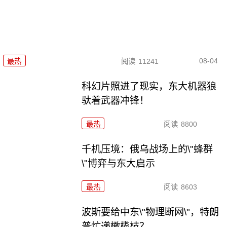
08-04
最热
阅读
11241
科幻片照进了现实，东大机器狼
驮着武器冲锋！
最热
阅读
8800
千机压境：俄乌战场上的\"蜂群
\"博弈与东大启示
最热
阅读
8603
波斯要给中东\"物理断网\"，特朗
普忙递橄榄枝？