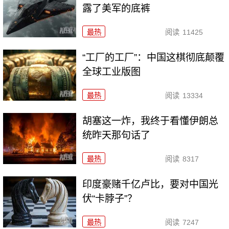
露了美军的底裤
最热
阅读
11425
“工厂的工厂”：中国这棋彻底颠覆
全球工业版图
最热
阅读
13334
胡塞这一炸，我终于看懂伊朗总
统昨天那句话了
最热
阅读
8317
印度豪赌千亿卢比，要对中国光
伏“卡脖子”？
最热
阅读
7247