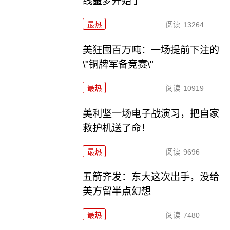
线噩梦开始了
最热
阅读
13264
美狂囤百万吨：一场提前下注的
\"铜牌军备竞赛\"
最热
阅读
10919
美利坚一场电子战演习，把自家
救护机送了命！
最热
阅读
9696
五箭齐发：东大这次出手，没给
美方留半点幻想
最热
阅读
7480