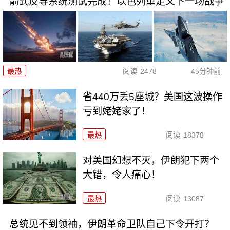
箭式反导系统测试完成！以色列重定义下一场战争
最热
阅读
2478
45分钟前
省440万丢5座城？美国这波操作
亏到姥姥家了！
最热
阅读
18378
对美国幻想不灭，伊朗犯下两个
大错，令人痛心！
最热
阅读
13087
总统见不到领袖，伊朗革命卫队自己下令开打？