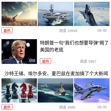
08-08
最热
阅读
10949
特朗普一句“我们也想要导弹”揭了
美国的老底
最热
阅读
5957
沙特王储、埃尔多安、夏巴兹在麦加搞了个大新闻
08-08
最热
阅读
4985