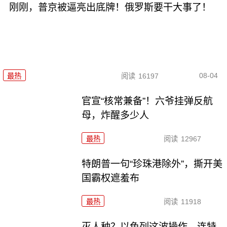
刚刚，普京被逼亮出底牌！俄罗斯要干大事了！
08-04
最热
阅读
16197
官宣“核常兼备”！六爷挂弹反航
母，炸醒多少人
最热
阅读
12967
特朗普一句“珍珠港除外”，撕开美
国霸权遮羞布
最热
阅读
11918
灭人种？以色列这波操作，连特