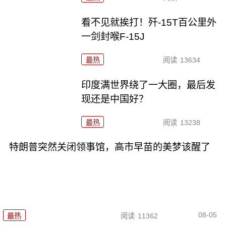
看不见就挨打！歼-15T百公里外
一剑封喉F-15J
最热
阅读
13634
印度满世界绕了一大圈，最后发
现还是中国好？
最热
阅读
13238
特朗普突然关闭领事馆，高市早苗的美梦该醒了
08-05
最热
阅读
11362