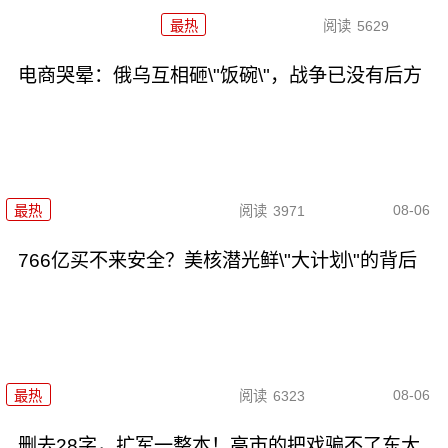
最热
阅读
5629
电商哭晕：俄乌互相砸\"饭碗\"，战争已没有后方
08-06
最热
阅读
3971
766亿买不来安全？美核潜光鲜\"大计划\"的背后
08-06
最热
阅读
6323
删去28字，扩军一整本！高市的把戏骗不了东大