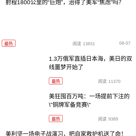
射程1800公里的“巨炮”，治得了美军“焦虑”吗？
08-07
最热
阅读
13831
1.3万俄军直插日本海，美日的双
线噩梦开始了
最热
阅读
11370
美狂囤百万吨：一场提前下注的
\"铜牌军备竞赛\"
最热
阅读
9389
美利坚一场电子战演习，把自家救护机送了命！