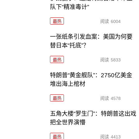
队下“精准毒计”
最热
阅读
6004
一张纸条引发血案：美国为何要
替日本“托底”？
最热
阅读
5833
特朗普“黄金舰队”：2750亿美金
堆出海上棺材
最热
阅读
4578
五角大楼“罗生门”：特朗普这出戏
把全世界演懵
最热
阅读
4413