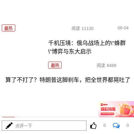
08-04
最热
阅读
11130
千机压境：俄乌战场上的\"蜂群
\"博弈与东大启示
最热
阅读
8488
算了不打了？特朗普这脚刹车，把全世界都晃吐了
08-03
最热
阅读
15704
0
0
点评一下