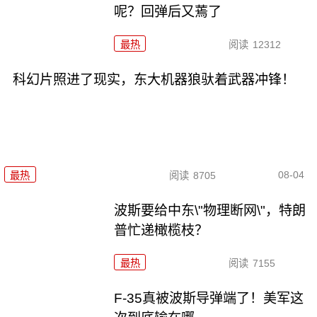
呢？回弹后又蔫了
最热
阅读
12312
科幻片照进了现实，东大机器狼驮着武器冲锋！
08-04
最热
阅读
8705
波斯要给中东\"物理断网\"，特朗
普忙递橄榄枝？
最热
阅读
7155
F-35真被波斯导弹端了！美军这