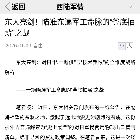
返回
西陆军情
东大亮剑！瞄准东瀛军工命脉的“釜底抽
薪”之战
小
大
2026-01-09
自由
东大亮剑：对日“稀土断供”与“技术锁喉”的全维度战略
解析
——一场瞄准军工命脉的“釜底抽薪”之战
笔者按： 近日，东大相关部门发布的一纸公告，在隔
海相望的东瀛之地，激起了远比地震更为剧烈的震荡。这份
被外界普遍解读为“史上最严”的对日军民两用物项出口管制
清单，绝非寻常的贸易政策调整。在笔者看来，这是一次经