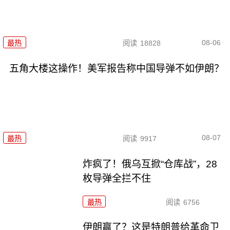
08-06
最热
阅读
18828
五角大楼这操作！美军报告称中国导弹不如伊朗？
08-07
最热
阅读
9917
炸疯了！俄乌互掀“仓库战”，28
枚导弹全拦不住
最热
阅读
6756
伊朗赢了？这是特朗普给革命卫