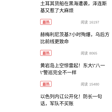
土耳其货船在黑海遭袭，泽连斯
基又惹了大麻烦
最热
阅读
16197
赫梅利尼茨基7小时殉爆，乌后方
比前线更致命
最热
阅读
8065
黄岩岛上空惊雷起！东大\"八一
\"警巡完全不一样
最热
阅读
15480
以色列内讧公开化！防长一句
话，军队不买账