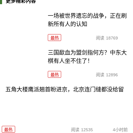
更多精彩内容
一场被世界遗忘的战争，正在刷
新所有人的认知
最热
阅读
18769
三国歃血为盟剑指何方？中东大
棋有人坐不住了！
最热
阅读
12896
五角大楼鹰派翘首盼进京，北京连门缝都没给留
最热
阅读
12535
4小时前