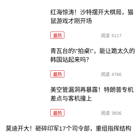
红海惊涛！沙特摆开大棋局，猫
鼠游戏才刚开场
最热
阅读
5117
青瓦台的\"拍桌\"，能让跪太久的
韩国站起来吗？
最热
阅读
4766
美空管漏洞再暴露！特朗普专机
差点与客机撞上
最热
阅读
3836
莫迪开大！砸碎印军17个司令部，重组指挥结构