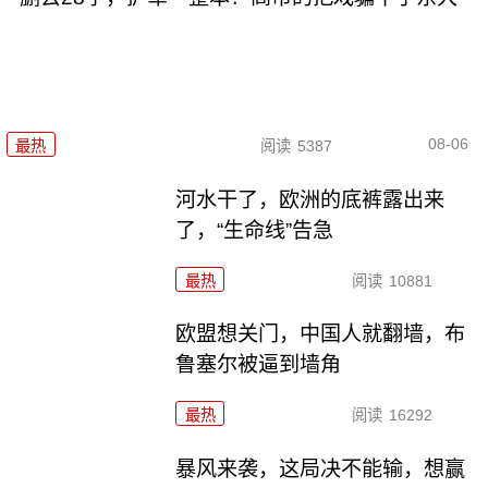
08-06
最热
阅读
5387
河水干了，欧洲的底裤露出来
了，“生命线”告急
最热
阅读
10881
欧盟想关门，中国人就翻墙，布
鲁塞尔被逼到墙角
最热
阅读
16292
暴风来袭，这局决不能输，想赢