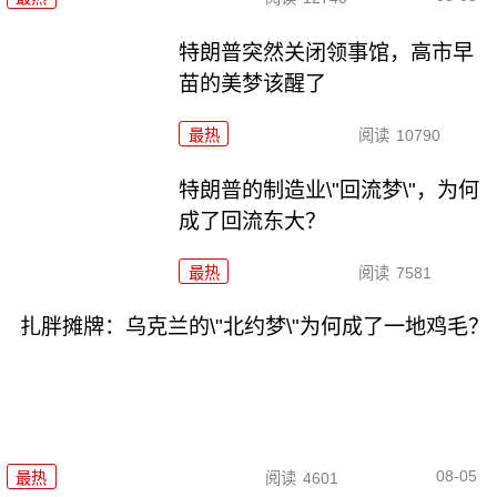
特朗普突然关闭领事馆，高市早
苗的美梦该醒了
最热
阅读
10790
特朗普的制造业\"回流梦\"，为何
成了回流东大？
最热
阅读
7581
扎胖摊牌：乌克兰的\"北约梦\"为何成了一地鸡毛？
08-05
最热
阅读
4601