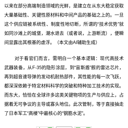
以来在部分高端制造领域的光鲜，是建立在从东大稳定获取
大量基础性、关键性原材料和中间产品的基础之上的。一旦
这个供应链被系统性、制度性地切断，所谓的“技术优势”就
如同沙滩上的城堡，潮水退去（或者说，上游断流），便瞬
间显露出其根基的虚浮。（本文由AI辅助生成）‍
对于看官们而言，需明白一个基本逻辑：现代高技术
武器装备，从F-35的隐形涂层，到“宙斯盾”舰的雷达芯片，
再到超音速导弹的发动机耐热部件，其性能的每一次飞跃，
都深深依赖于特定材料科学的突破和特种加工技术的实现。
而东大，恰恰在全球许多这类关键物项的生产与供应上，占
据着无可争议的主导或寡头地位。此次管制，等于直接抽走
了日本军工“高楼”中最核心的“钢筋水泥”。