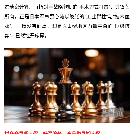
过精密计算、直指对手战略软肋的“手术刀式打击”，其锋芒
所向，正是日本军事野心赖以膨胀的“工业脊柱”与“技术血
脉”。一场没有硝烟，却足以重塑地区力量平衡的“顶级博
弈”，已然拉开序幕。
拼多多暑假大促，升温降价，全品类暑期大促 →