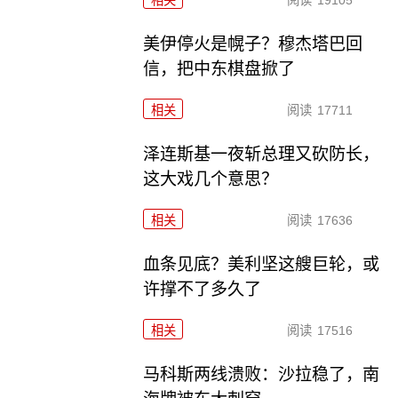
相关
阅读
19105
美伊停火是幌子？穆杰塔巴回
信，把中东棋盘掀了
相关
阅读
17711
泽连斯基一夜斩总理又砍防长，
这大戏几个意思？
相关
阅读
17636
血条见底？美利坚这艘巨轮，或
许撑不了多久了
相关
阅读
17516
马科斯两线溃败：沙拉稳了，南