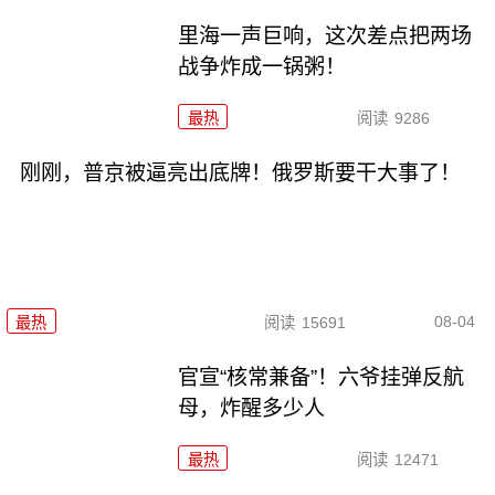
里海一声巨响，这次差点把两场
战争炸成一锅粥！
最热
阅读
9286
刚刚，普京被逼亮出底牌！俄罗斯要干大事了！
08-04
最热
阅读
15691
官宣“核常兼备”！六爷挂弹反航
母，炸醒多少人
最热
阅读
12471