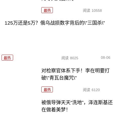
最热
阅读
10558
125万还是5万？俄乌战损数字背后的\"三国杀\"
08-06
最热
阅读
8025
对检察官体系下手！李在明要打
破\"青瓦台魔咒\"
最热
阅读
6120
被俄导弹天天“洗地”，泽连斯基还
在做着美梦！