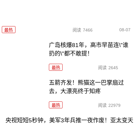
08-07
最热
阅读
7466
广岛核爆81年，高市早苗连\"谁
扔的\"都不敢提！
最热
阅读
2645
五箭齐发！熊猫这一巴掌扇过
去，大漂亮终于知疼
最热
阅读
22979
央视短短5秒钟，美军3年兵推一夜作废！亚太变天