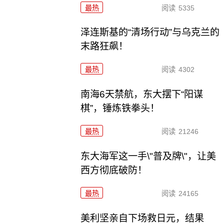
最热
阅读
5335
泽连斯基的“清场行动”与乌克兰的
末路狂飙！
最热
阅读
4302
南海6天禁航，东大摆下“阳谋
棋”，锤炼铁拳头！
最热
阅读
21246
东大海军这一手\"普及牌\"，让美
西方彻底破防！
最热
阅读
24165
美利坚亲自下场救日元，结果