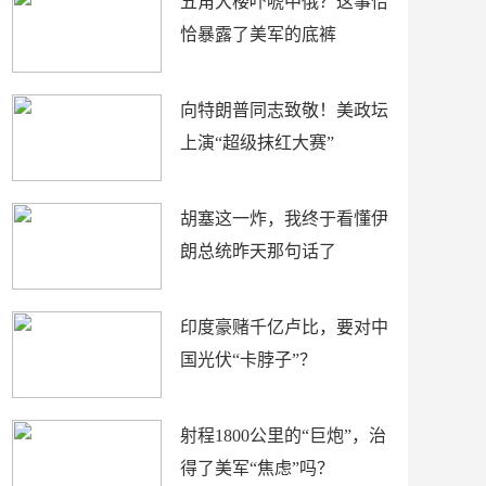
五角大楼吓唬中俄？这事恰
恰暴露了美军的底裤
向特朗普同志致敬！美政坛
上演“超级抹红大赛”
胡塞这一炸，我终于看懂伊
朗总统昨天那句话了
印度豪赌千亿卢比，要对中
国光伏“卡脖子”？
射程1800公里的“巨炮”，治
得了美军“焦虑”吗？