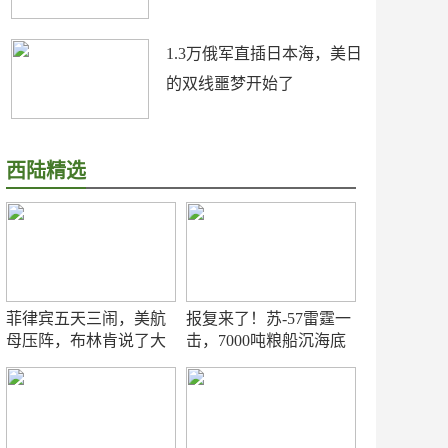
1.3万俄军直插日本海，美日
的双线噩梦开始了
西陆精选
菲律宾五天三闹，美航
报复来了！苏-57雷霆一
母压阵，布林肯说了大
击，7000吨粮船沉海底
实话