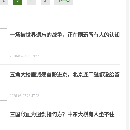
2
3
4
5
下一页
一场被世界遗忘的战争，正在刷新所有人的认知
2026-08-07 23:19:55
五角大楼鹰派翘首盼进京，北京连门缝都没给留
2026-08-07 23:57:53
三国歃血为盟剑指何方？中东大棋有人坐不住
了！