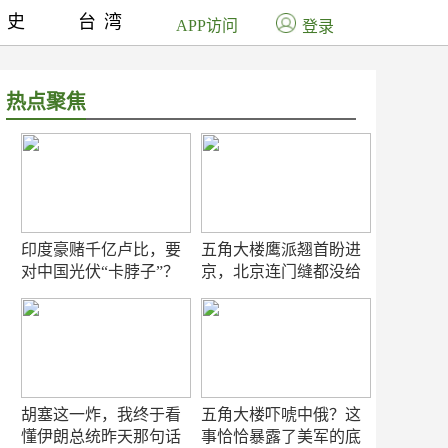
历史
台湾
APP访问
登录
热点聚焦
印度豪赌千亿卢比，要
五角大楼鹰派翘首盼进
对中国光伏“卡脖子”？
京，北京连门缝都没给
留
胡塞这一炸，我终于看
五角大楼吓唬中俄？这
懂伊朗总统昨天那句话
事恰恰暴露了美军的底