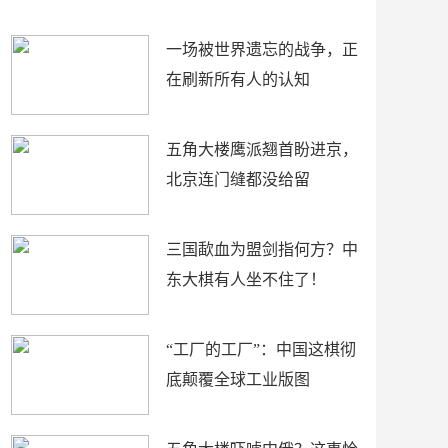
了
裤
一场被世界遗忘的战争，正
在刷新所有人的认知
五角大楼鹰派翘首盼进京，
北京连门缝都没给留
三国歃血为盟剑指何方？中
东大棋有人坐不住了！
“工厂的工厂”：中国这棋彻
底颠覆全球工业版图