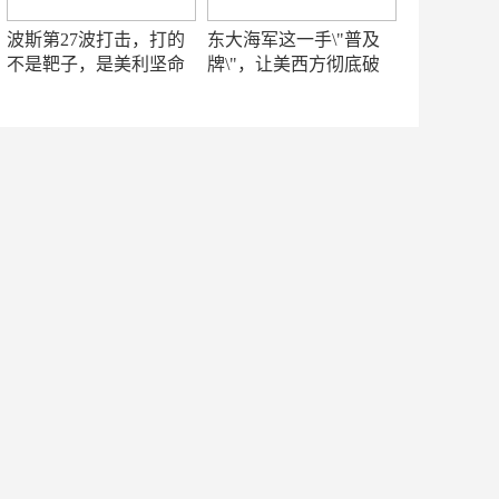
波斯第27波打击，打的
东大海军这一手\"普及
不是靶子，是美利坚命
牌\"，让美西方彻底破
门
防！