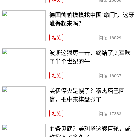
相关
阅读
18838
德国偷偷摸摸找中国“命门”，这牙
呲得起来吗？
相关
阅读
18829
波斯这狠厉一击，终结了美军吹
了半个世纪的牛
相关
阅读
18067
美伊停火是幌子？穆杰塔巴回
信，把中东棋盘掀了
相关
阅读
17363
血条见底？美利坚这艘巨轮，或