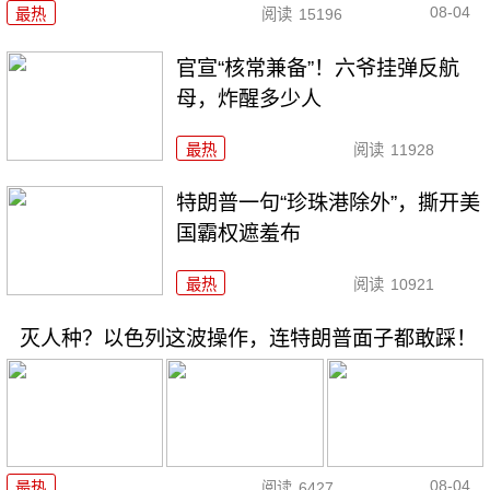
08-04
最热
阅读
15196
官宣“核常兼备”！六爷挂弹反航
母，炸醒多少人
最热
阅读
11928
特朗普一句“珍珠港除外”，撕开美
国霸权遮羞布
最热
阅读
10921
灭人种？以色列这波操作，连特朗普面子都敢踩！
08-04
最热
阅读
6427