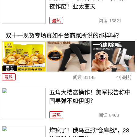
夜作废！亚太变天
最热
阅读
15821
双十一现货专场真如平台商家所说的那样吗？
最热
阅读
31145
4小时前
五角大楼这操作！美军报告称中
国导弹不如伊朗？
最热
阅读
8468
炸疯了！俄乌互掀“仓库战”，28