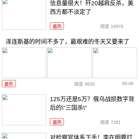
信息量很大！歼20越肩反杀，美
西方都不淡定了
最热
阅读
10978
泽连斯基的时间不多了，最艰难的冬天又要来了
08-06
最热
阅读
9639
125万还是5万？俄乌战损数字背
后的\"三国杀\"
最热
阅读
7281
对检察官体系下手！李在明要打