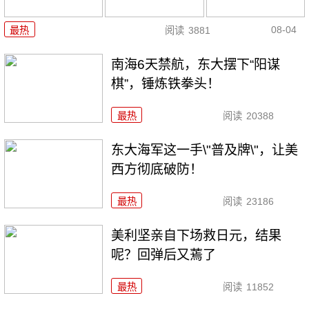
08-04
最热
阅读
3881
南海6天禁航，东大摆下“阳谋
棋”，锤炼铁拳头！
最热
阅读
20388
东大海军这一手\"普及牌\"，让美
西方彻底破防！
最热
阅读
23186
美利坚亲自下场救日元，结果
呢？回弹后又蔫了
最热
阅读
11852