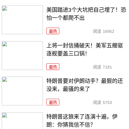
美国踏进3个大坑把自己埋了！恐
怕一个都爬不出
最热
阅读
16952
上将一封信捅破天！美军五艘驱
逐舰要盖三口锅！
最热
阅读
7181
特朗普要对伊朗动手？最狠的还
没来，最骚的来了
最热
阅读
5753
特朗普这狼来了连演十遍，伊
朗：你猜我信不信？