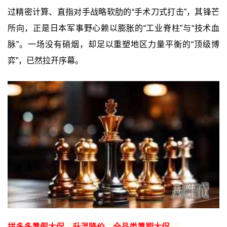
过精密计算、直指对手战略软肋的“手术刀式打击”，其锋芒
所向，正是日本军事野心赖以膨胀的“工业脊柱”与“技术血
脉”。一场没有硝烟，却足以重塑地区力量平衡的“顶级博
弈”，已然拉开序幕。
拼多多暑假大促，升温降价，全品类暑期大促 →