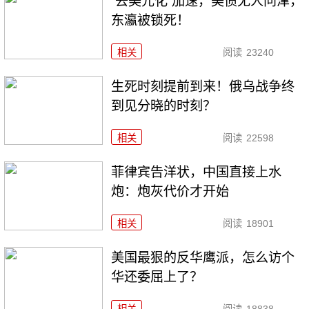
“去美元化”加速，美债无人问津，
东瀛被锁死！
相关
阅读
23240
生死时刻提前到来！俄乌战争终
到见分晓的时刻？
相关
阅读
22598
菲律宾告洋状，中国直接上水
炮：炮灰代价才开始
相关
阅读
18901
美国最狠的反华鹰派，怎么访个
华还委屈上了？