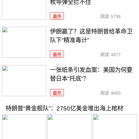
枚导弹全拦不住
最热
阅读
5736
伊朗赢了？这是特朗普给革命卫
队下“精准毒计”
最热
阅读
4877
一张纸条引发血案：美国为何要
替日本“托底”？
最热
阅读
4683
特朗普“黄金舰队”：2750亿美金堆出海上棺材