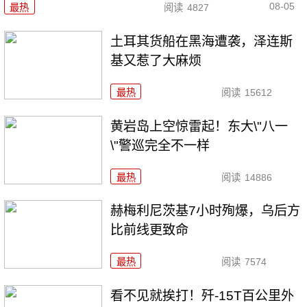
08-05
最热
阅读
4827
土耳其货船在黑海遭袭，泽连斯
基又惹了大麻烦
最热
阅读
15612
黄岩岛上空惊雷起！东大\"八一
\"警巡完全不一样
最热
阅读
14886
赫梅利尼茨基7小时殉爆，乌后方
比前线更致命
最热
阅读
7574
看不见就挨打！歼-15T百公里外