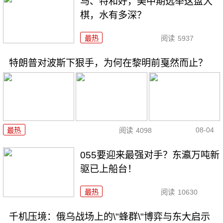
马、特和好，美中期选举这盘大
棋，水有多深？
最热
阅读
5937
特朗普对波斯下狠手，为何在黎明前戛然而止？
08-04
最热
阅读
4098
055要迎来最强对手？东瀛万吨新
驱已上船台！
最热
阅读
10630
千机压境：俄乌战场上的\"蜂群\"博弈与东大启示