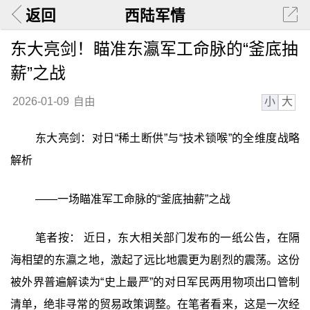
返回
西陆军情
东大亮剑！瞄准东瀛军工命脉的“釜底抽
薪”之战
小
大
2026-01-09
自由
东大亮剑：对日“稀土断供”与“技术锁喉”的全维度战略
解析
——一场瞄准军工命脉的“釜底抽薪”之战
笔者按： 近日，东大相关部门发布的一纸公告，在隔
海相望的东瀛之地，激起了远比地震更为剧烈的震荡。这份
被外界普遍解读为“史上最严”的对日军民两用物项出口管制
清单，绝非寻常的贸易政策调整。在笔者看来，这是一次经