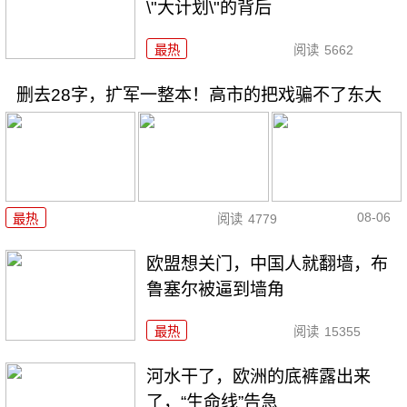
\"大计划\"的背后
最热
阅读
5662
删去28字，扩军一整本！高市的把戏骗不了东大
08-06
最热
阅读
4779
欧盟想关门，中国人就翻墙，布
鲁塞尔被逼到墙角
最热
阅读
15355
河水干了，欧洲的底裤露出来
了，“生命线”告急