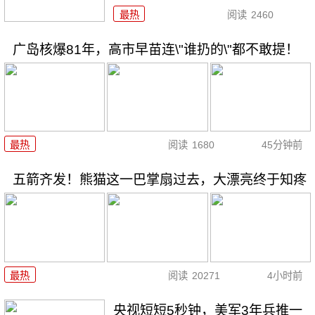
最热
阅读
2460
广岛核爆81年，高市早苗连\"谁扔的\"都不敢提！
最热
阅读
1680
45分钟前
五箭齐发！熊猫这一巴掌扇过去，大漂亮终于知疼
最热
阅读
20271
4小时前
央视短短5秒钟，美军3年兵推一