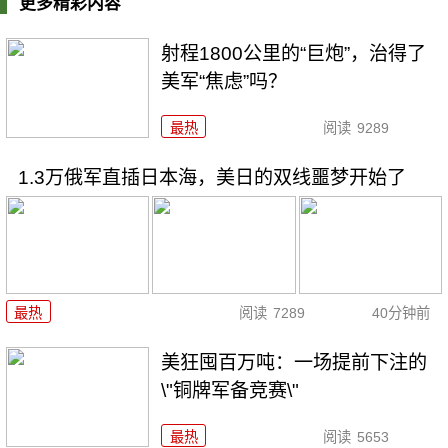
更多精彩内容
射程1800公里的“巨炮”，治得了
美军“焦虑”吗？
最热
阅读
9289
1.3万俄军直插日本海，美日的双线噩梦开始了
最热
阅读
7289
40分钟前
美狂囤百万吨：一场提前下注的
\"铜牌军备竞赛\"
最热
阅读
5653