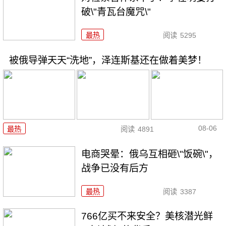
破\"青瓦台魔咒\"
最热
阅读
5295
被俄导弹天天“洗地”，泽连斯基还在做着美梦！
08-06
最热
阅读
4891
电商哭晕：俄乌互相砸\"饭碗\"，
战争已没有后方
最热
阅读
3387
766亿买不来安全？美核潜光鲜