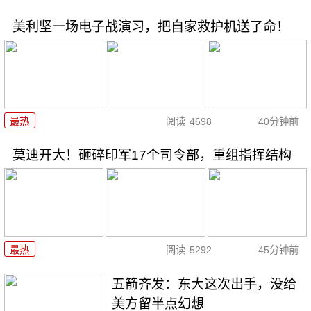
美利坚一场电子战演习，把自家救护机送了命！
最热
阅读
4698
40分钟前
莫迪开大！砸碎印军17个司令部，重组指挥结构
最热
阅读
5292
45分钟前
五箭齐发：东大这次出手，没给
美方留半点幻想