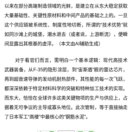
以来在部分高端制造领域的光鲜，是建立在从东大稳定获取
大量基础性、关键性原材料和中间产品的基础之上的。一旦
这个供应链被系统性、制度性地切断，所谓的“技术优势”就
如同沙滩上的城堡，潮水退去（或者说，上游断流），便瞬
间显露出其根基的虚浮。（本文由AI辅助生成）‍
对于看官们而言，需明白一个基本逻辑：现代高技术
武器装备，从F-35的隐形涂层，到“宙斯盾”舰的雷达芯片，
再到超音速导弹的发动机耐热部件，其性能的每一次飞跃，
都深深依赖于特定材料科学的突破和特种加工技术的实现。
而东大，恰恰在全球许多这类关键物项的生产与供应上，占
据着无可争议的主导或寡头地位。此次管制，等于直接抽走
了日本军工“高楼”中最核心的“钢筋水泥”。