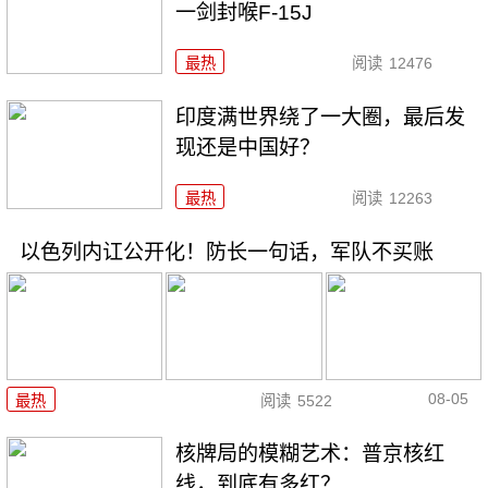
一剑封喉F-15J
最热
阅读
12476
印度满世界绕了一大圈，最后发
现还是中国好？
最热
阅读
12263
以色列内讧公开化！防长一句话，军队不买账
08-05
最热
阅读
5522
核牌局的模糊艺术：普京核红
线，到底有多红？