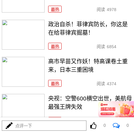
最热
阅读
4978
政治自杀！菲律宾防长，你这是
在给菲律宾掘墓！
最热
阅读
6854
高市早苗又作妖！特高课卷土重
来，日本三重困境
最热
阅读
4374
央视：空警600横空出世，美航母
最强王牌失效
最热
阅读
23144
0
0
点评一下