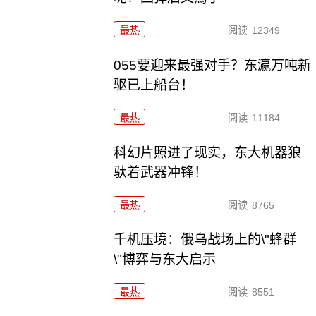
最热
阅读
12349
055要迎来最强对手？东瀛万吨新
驱已上船台！
最热
阅读
11184
科幻片照进了现实，东大机器狼
驮着武器冲锋！
最热
阅读
8765
千机压境：俄乌战场上的\"蜂群
\"博弈与东大启示
最热
阅读
8551