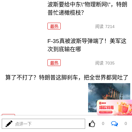
波斯要给中东\"物理断网\"，特朗
普忙递橄榄枝？
最热
阅读
7214
F-35真被波斯导弹端了！美军这
次到底输在哪
最热
阅读
7035
算了不打了？特朗普这脚刹车，把全世界都晃吐了
08-03
最热
阅读
15793
0
0
点评一下