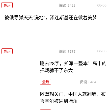
08-06
最热
阅读
6423
被俄导弹天天“洗地”，泽连斯基还在做着美梦！
08-06
最热
阅读
5737
删去28字，扩军一整本！高市的
把戏骗不了东大
最热
阅读
5484
欧盟想关门，中国人就翻墙，布
鲁塞尔被逼到墙角