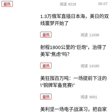
08-07
最热
阅读
8218
1.3万俄军直插日本海，美日的双
线噩梦开始了
最热
阅读
11698
射程1800公里的“巨炮”，治得了
美军“焦虑”吗？
最热
阅读
14180
美狂囤百万吨：一场提前下注的
\"铜牌军备竞赛\"
最热
阅读
9681
美利坚一场电子战演习，把自家