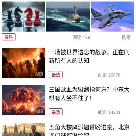
最热
阅读
779
刚刚
一场被世界遗忘的战争，正在刷
新所有人的认知
最热
阅读
20078
三国歃血为盟剑指何方？中东大
棋有人坐不住了！
最热
阅读
14201
五角大楼鹰派翘首盼进京，北京
连门缝都没给留