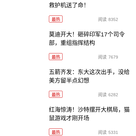
救护机送了命！
最热
阅读
8352
莫迪开大！砸碎印军17个司令
部，重组指挥结构
最热
阅读
7679
五箭齐发：东大这次出手，没给
美方留半点幻想
最热
阅读
6282
红海惊涛！沙特摆开大棋局，猫
鼠游戏才刚开场
最热
阅读
5331