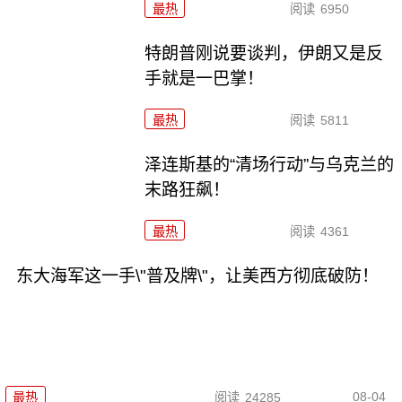
最热
阅读
6950
特朗普刚说要谈判，伊朗又是反
手就是一巴掌！
最热
阅读
5811
泽连斯基的“清场行动”与乌克兰的
末路狂飙！
最热
阅读
4361
东大海军这一手\"普及牌\"，让美西方彻底破防！
08-04
最热
阅读
24285