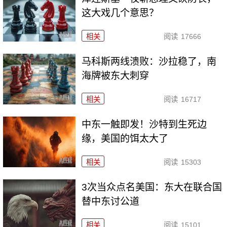
这大戏几个意思？
相关
阅读
17666
马科斯两线溃败：沙拉稳了，南
海牌被东大刺穿
相关
阅读
16717
中东一触即发！沙特到生死边
缘，美国的饵太大了
相关
阅读
15303
3次当众点名美国：东大在联合国
替中东讨公道
相关
阅读
15101