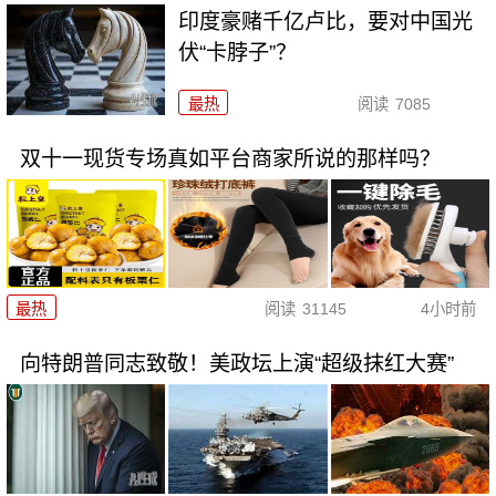
印度豪赌千亿卢比，要对中国光
伏“卡脖子”？
最热
阅读
7085
双十一现货专场真如平台商家所说的那样吗？
最热
阅读
31145
4小时前
向特朗普同志致敬！美政坛上演“超级抹红大赛”