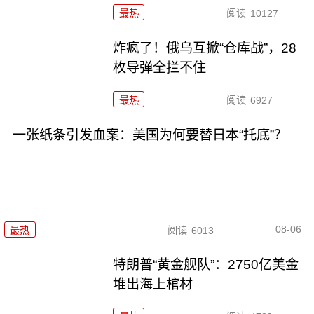
最热
阅读
10127
炸疯了！俄乌互掀“仓库战”，28
枚导弹全拦不住
最热
阅读
6927
一张纸条引发血案：美国为何要替日本“托底”？
08-06
最热
阅读
6013
特朗普“黄金舰队”：2750亿美金
堆出海上棺材