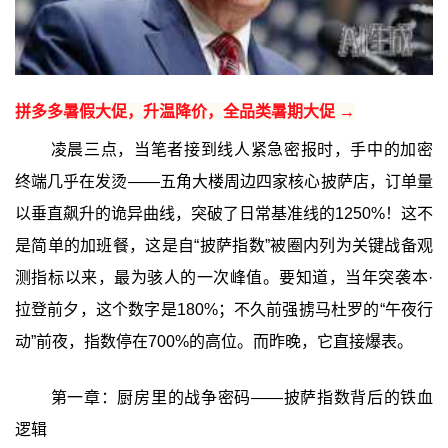
拼多多暑假大促，升温降价，全品类暑期大促 →
凌晨三点，当笔者接到线人紧急密报时，手中的加密
终端几乎在发烫——五角大楼周边四家核心披萨店，订单量
以垂直飙升的诡异曲线，突破了日常基准线的1250%！这不
是简单的加班餐，这是自“披萨指数”被圈内列为关键战备观
测指标以来，最为骇人的一次峰值。要知道，当年突袭本·
拉登前夕，这个数字是180%；不久前强掳马杜罗的“午夜行
动”前夜，指数停在700%的高位。而昨晚，它直接爆表。
第一章：厨房里的战争密码——披萨指数背后的铁血
逻辑