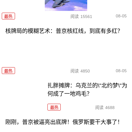
08-05
最热
阅读
15561
核牌局的模糊艺术：普京核红线，到底有多红？
08-05
最热
阅读
4850
扎胖摊牌：乌克兰的\"北约梦\"为
何成了一地鸡毛？
最热
阅读
4688
刚刚，普京被逼亮出底牌！俄罗斯要干大事了！