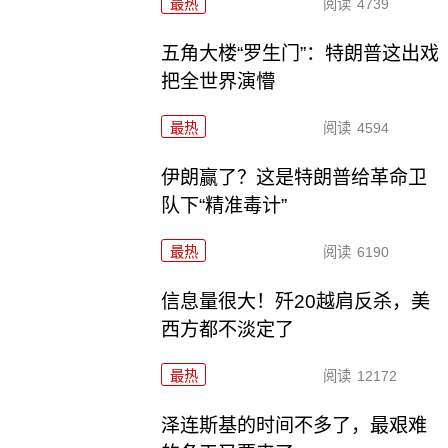
最热
阅读
4739
五角大楼“罗生门”：特朗普这出戏
把全世界演懵
最热
阅读
4594
伊朗赢了？这是特朗普给革命卫
队下“精准毒计”
最热
阅读
6190
信息量很大！歼20越肩反杀，美
西方都不淡定了
最热
阅读
12172
泽连斯基的时间不多了，最艰难