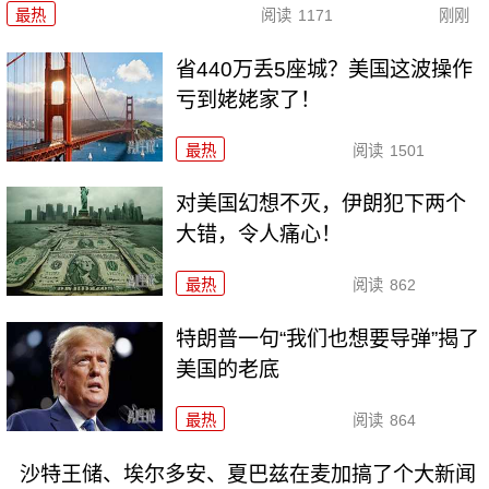
最热
阅读
1171
刚刚
省440万丢5座城？美国这波操作
亏到姥姥家了！
最热
阅读
1501
对美国幻想不灭，伊朗犯下两个
大错，令人痛心！
最热
阅读
862
特朗普一句“我们也想要导弹”揭了
美国的老底
最热
阅读
864
沙特王储、埃尔多安、夏巴兹在麦加搞了个大新闻