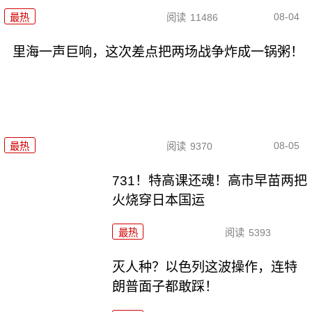
08-04
最热
阅读
11486
里海一声巨响，这次差点把两场战争炸成一锅粥！
08-05
最热
阅读
9370
731！特高课还魂！高市早苗两把
火烧穿日本国运
最热
阅读
5393
灭人种？以色列这波操作，连特
朗普面子都敢踩！