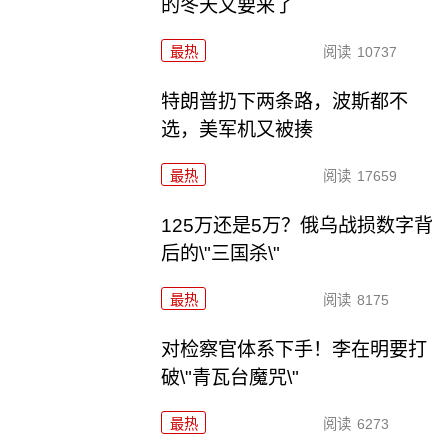
的冬天又要来了
最热
阅读
10737
特朗普扔下两条路，波斯都不
选，美军机又被揍
最热
阅读
17659
125万还是5万？俄乌战损数字背
后的\"三国杀\"
最热
阅读
8175
对检察官体系下手！李在明要打
破\"青瓦台魔咒\"
最热
阅读
6273