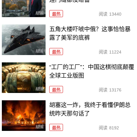
最热
阅读
13440
五角大楼吓唬中俄？这事恰恰暴
露了美军的底裤
最热
阅读
11224
“工厂的工厂”：中国这棋彻底颠覆
全球工业版图
最热
阅读
13176
胡塞这一炸，我终于看懂伊朗总
统昨天那句话了
最热
阅读
8192