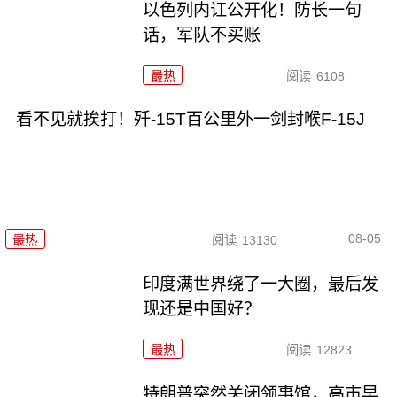
以色列内讧公开化！防长一句
话，军队不买账
最热
阅读
6108
看不见就挨打！歼-15T百公里外一剑封喉F-15J
08-05
最热
阅读
13130
印度满世界绕了一大圈，最后发
现还是中国好？
最热
阅读
12823
特朗普突然关闭领事馆，高市早