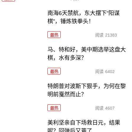
南海6天禁航，东大摆下“阳谋
棋”，锤炼铁拳头！
最热
阅读
21383
马、特和好，美中期选举这盘大
棋，水有多深？
最热
阅读
6402
特朗普对波斯下狠手，为何在黎
明前戛然而止？
最热
阅读
4607
美利坚亲自下场救日元，结果
呢？回弹后又蔫了