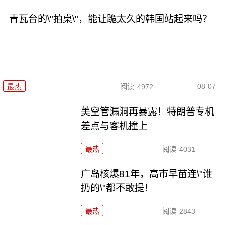
青瓦台的\"拍桌\"，能让跪太久的韩国站起来吗？
08-07
最热
阅读
4972
美空管漏洞再暴露！特朗普专机
差点与客机撞上
最热
阅读
4031
广岛核爆81年，高市早苗连\"谁
扔的\"都不敢提！
最热
阅读
2843