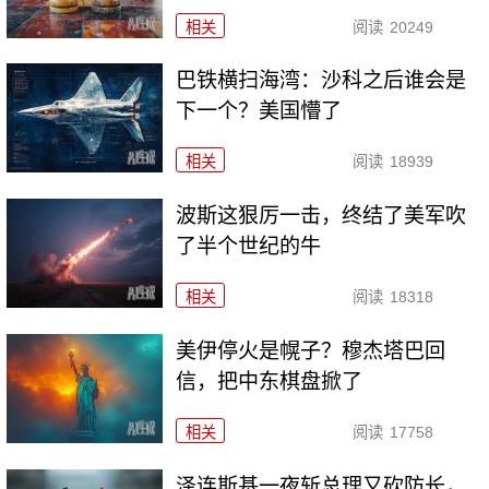
相关
阅读
20249
巴铁横扫海湾：沙科之后谁会是
下一个？美国懵了
相关
阅读
18939
波斯这狠厉一击，终结了美军吹
了半个世纪的牛
相关
阅读
18318
美伊停火是幌子？穆杰塔巴回
信，把中东棋盘掀了
相关
阅读
17758
泽连斯基一夜斩总理又砍防长，