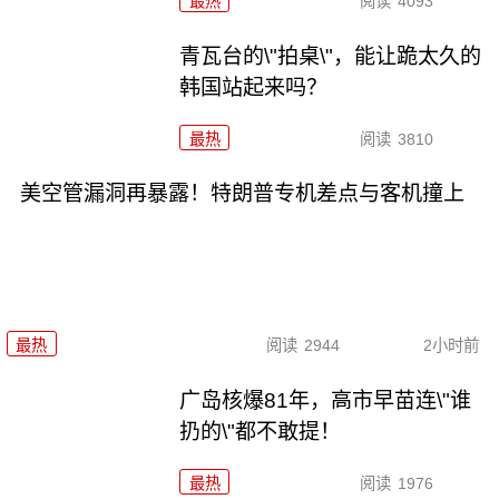
最热
阅读
4093
青瓦台的\"拍桌\"，能让跪太久的
韩国站起来吗？
最热
阅读
3810
美空管漏洞再暴露！特朗普专机差点与客机撞上
最热
阅读
2944
2小时前
广岛核爆81年，高市早苗连\"谁
扔的\"都不敢提！
最热
阅读
1976