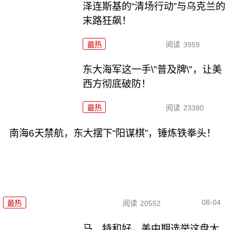
泽连斯基的“清场行动”与乌克兰的
末路狂飙！
最热
阅读
3959
东大海军这一手\"普及牌\"，让美
西方彻底破防！
最热
阅读
23380
南海6天禁航，东大摆下“阳谋棋”，锤炼铁拳头！
08-04
最热
阅读
20552
马、特和好，美中期选举这盘大