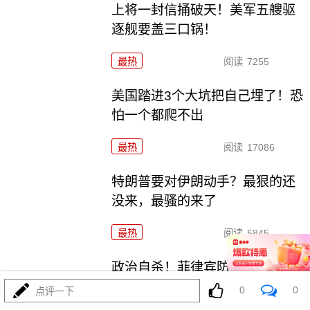
上将一封信捅破天！美军五艘驱
逐舰要盖三口锅！
最热
阅读
7255
美国踏进3个大坑把自己埋了！恐
怕一个都爬不出
最热
阅读
17086
特朗普要对伊朗动手？最狠的还
没来，最骚的来了
最热
阅读
5845
政治自杀！菲律宾防长，你这是
在给菲律宾掘墓！
0
0
点评一下