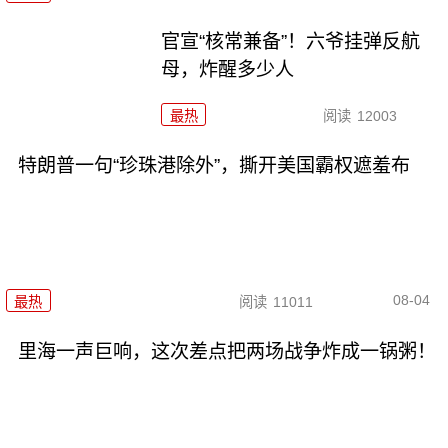
官宣“核常兼备”！六爷挂弹反航
母，炸醒多少人
最热
阅读
12003
特朗普一句“珍珠港除外”，撕开美国霸权遮羞布
08-04
最热
阅读
11011
里海一声巨响，这次差点把两场战争炸成一锅粥！