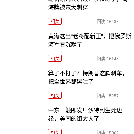
海牌被东大刺穿
相关
阅读
16488
黄海这出“老将配新王”，把俄罗斯
海军看沉默了
相关
阅读
16143
算了不打了？特朗普这脚刹车，
把全世界都晃吐了
相关
阅读
15257
中东一触即发！沙特到生死边
缘，美国的饵太大了
相关
阅读
15062