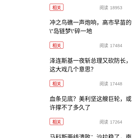
相关
阅读
18953
冲之鸟礁一声炮响，高市早苗的
\"岛链梦\"碎一地
相关
阅读
17484
泽连斯基一夜斩总理又砍防长，
这大戏几个意思？
相关
阅读
17448
血条见底？美利坚这艘巨轮，或
许撑不了多久了
相关
阅读
17264
马科斯两线溃败：沙拉稳了，南