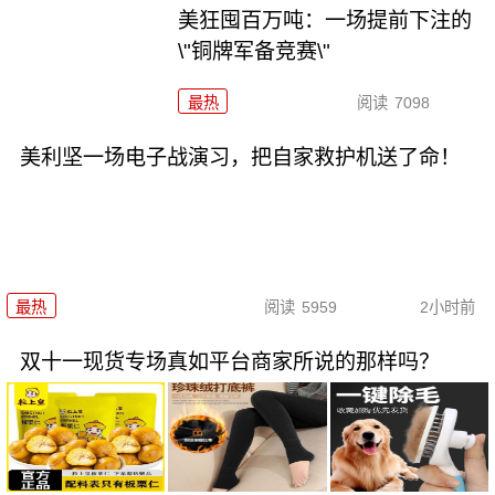
美狂囤百万吨：一场提前下注的
\"铜牌军备竞赛\"
最热
阅读
7098
美利坚一场电子战演习，把自家救护机送了命！
最热
阅读
5959
2小时前
双十一现货专场真如平台商家所说的那样吗？