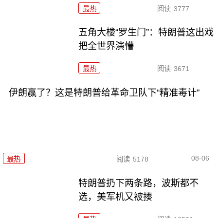
最热
阅读
3777
五角大楼“罗生门”：特朗普这出戏
把全世界演懵
最热
阅读
3671
伊朗赢了？这是特朗普给革命卫队下“精准毒计”
08-06
最热
阅读
5178
特朗普扔下两条路，波斯都不
选，美军机又被揍