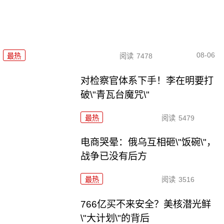
08-06
最热
阅读
7478
对检察官体系下手！李在明要打
破\"青瓦台魔咒\"
最热
阅读
5479
电商哭晕：俄乌互相砸\"饭碗\"，
战争已没有后方
最热
阅读
3516
766亿买不来安全？美核潜光鲜
\"大计划\"的背后