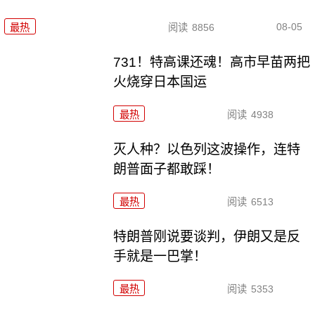
08-05
最热
阅读
8856
731！特高课还魂！高市早苗两把
火烧穿日本国运
最热
阅读
4938
灭人种？以色列这波操作，连特
朗普面子都敢踩！
最热
阅读
6513
特朗普刚说要谈判，伊朗又是反
手就是一巴掌！
最热
阅读
5353