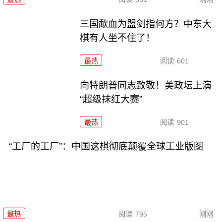
三国歃血为盟剑指何方？中东大
棋有人坐不住了！
最热
阅读
601
向特朗普同志致敬！美政坛上演
“超级抹红大赛”
最热
阅读
901
“工厂的工厂”：中国这棋彻底颠覆全球工业版图
最热
阅读
795
刚刚