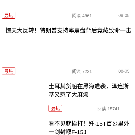
08-05
最热
阅读
4961
惊天大反转！特朗普支持率崩盘背后竟藏致命一击
08-05
最热
阅读
7221
土耳其货船在黑海遭袭，泽连斯
基又惹了大麻烦
最热
阅读
15741
看不见就挨打！歼-15T百公里外
一剑封喉F-15J