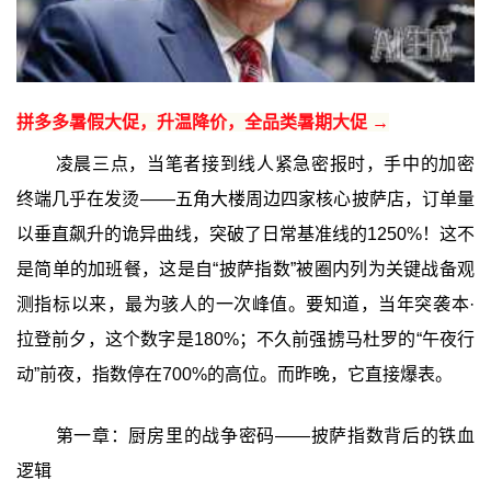
拼多多暑假大促，升温降价，全品类暑期大促 →
凌晨三点，当笔者接到线人紧急密报时，手中的加密
终端几乎在发烫——五角大楼周边四家核心披萨店，订单量
以垂直飙升的诡异曲线，突破了日常基准线的1250%！这不
是简单的加班餐，这是自“披萨指数”被圈内列为关键战备观
测指标以来，最为骇人的一次峰值。要知道，当年突袭本·
拉登前夕，这个数字是180%；不久前强掳马杜罗的“午夜行
动”前夜，指数停在700%的高位。而昨晚，它直接爆表。
第一章：厨房里的战争密码——披萨指数背后的铁血
逻辑