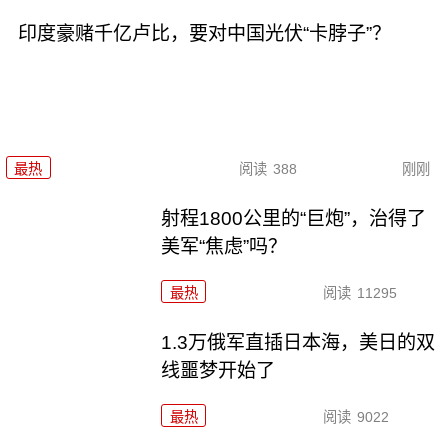
印度豪赌千亿卢比，要对中国光伏“卡脖子”？
最热
阅读
388
刚刚
射程1800公里的“巨炮”，治得了
美军“焦虑”吗？
最热
阅读
11295
1.3万俄军直插日本海，美日的双
线噩梦开始了
最热
阅读
9022