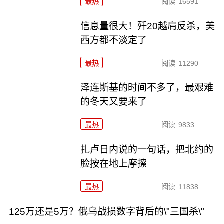
最热
阅读
16591
信息量很大！歼20越肩反杀，美
西方都不淡定了
最热
阅读
11290
泽连斯基的时间不多了，最艰难
的冬天又要来了
最热
阅读
9833
扎卢日内说的一句话，把北约的
脸按在地上摩擦
最热
阅读
11838
125万还是5万？俄乌战损数字背后的\"三国杀\"