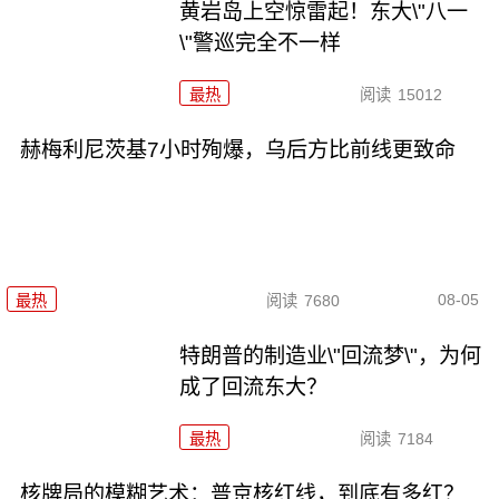
黄岩岛上空惊雷起！东大\"八一
\"警巡完全不一样
最热
阅读
15012
赫梅利尼茨基7小时殉爆，乌后方比前线更致命
08-05
最热
阅读
7680
特朗普的制造业\"回流梦\"，为何
成了回流东大？
最热
阅读
7184
核牌局的模糊艺术：普京核红线，到底有多红？