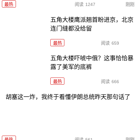
最热
阅读
1247
刚刚
五角大楼鹰派翘首盼进京，北京
连门缝都没给留
最热
阅读
659
五角大楼吓唬中俄？这事恰恰暴
露了美军的底裤
最热
阅读
666
胡塞这一炸，我终于看懂伊朗总统昨天那句话了
最热
阅读
561
刚刚