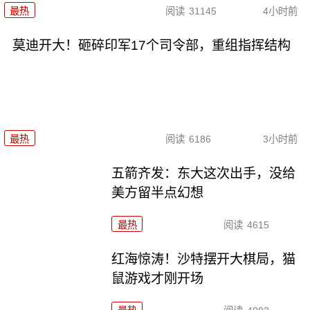
最热
阅读
31145
4小时前
莫迪开大！砸碎印军17个司令部，重组指挥结构
最热
阅读
6186
3小时前
五箭齐发：东大这次出手，没给
美方留半点幻想
最热
阅读
4615
红海惊涛！沙特摆开大棋局，猫
鼠游戏才刚开场