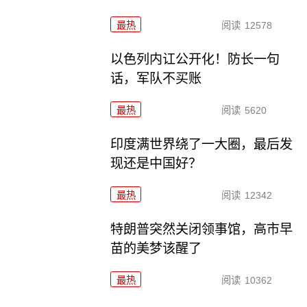
最热
阅读
12578
以色列内讧公开化！防长一句
话，军队不买账
最热
阅读
5620
印度满世界绕了一大圈，最后发
现还是中国好？
最热
阅读
12342
特朗普突然关闭领事馆，高市早
苗的美梦该醒了
最热
阅读
10362