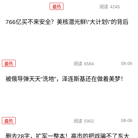
最热
阅读
4245
766亿买不来安全？美核潜光鲜\"大计划\"的背后
08-06
最热
阅读
6584
被俄导弹天天“洗地”，泽连斯基还在做着美梦！
08-06
最热
阅读
5902
删去28字，扩军一整本！高市的把戏骗不了东大