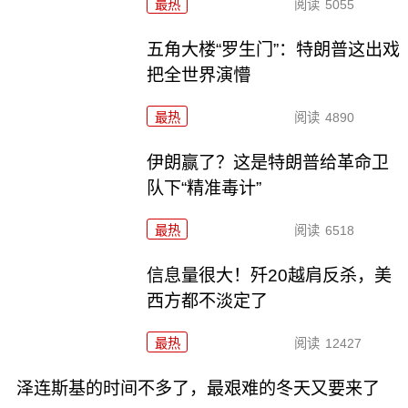
最热
阅读
5055
五角大楼“罗生门”：特朗普这出戏
把全世界演懵
最热
阅读
4890
伊朗赢了？这是特朗普给革命卫
队下“精准毒计”
最热
阅读
6518
信息量很大！歼20越肩反杀，美
西方都不淡定了
最热
阅读
12427
泽连斯基的时间不多了，最艰难的冬天又要来了