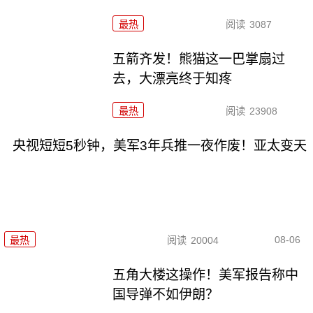
最热
阅读
3087
五箭齐发！熊猫这一巴掌扇过
去，大漂亮终于知疼
最热
阅读
23908
央视短短5秒钟，美军3年兵推一夜作废！亚太变天
08-06
最热
阅读
20004
五角大楼这操作！美军报告称中
国导弹不如伊朗？