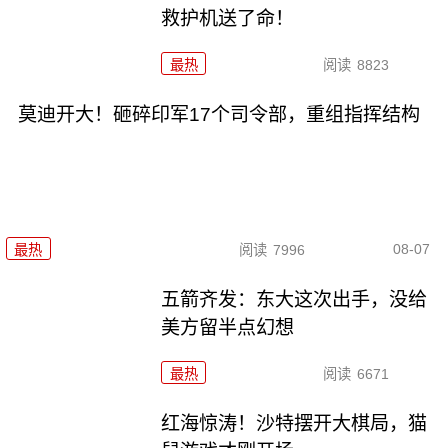
救护机送了命！
最热
阅读
8823
莫迪开大！砸碎印军17个司令部，重组指挥结构
08-07
最热
阅读
7996
五箭齐发：东大这次出手，没给
美方留半点幻想
最热
阅读
6671
红海惊涛！沙特摆开大棋局，猫