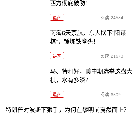
西方彻底破防！
最热
阅读
24584
南海6天禁航，东大摆下“阳谋
棋”，锤炼铁拳头！
最热
阅读
21673
马、特和好，美中期选举这盘大
棋，水有多深？
最热
阅读
6509
特朗普对波斯下狠手，为何在黎明前戛然而止？