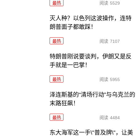
最热
阅读
5529
灭人种？以色列这波操作，连特
朗普面子都敢踩！
最热
阅读
7107
特朗普刚说要谈判，伊朗又是反
手就是一巴掌！
最热
阅读
5955
泽连斯基的“清场行动”与乌克兰的
末路狂飙！
最热
阅读
4484
东大海军这一手\"普及牌\"，让美