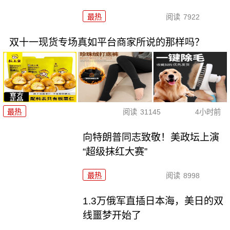
最热
阅读
7922
双十一现货专场真如平台商家所说的那样吗？
最热
阅读
31145
4小时前
向特朗普同志致敬！美政坛上演
“超级抹红大赛”
最热
阅读
8998
1.3万俄军直插日本海，美日的双
线噩梦开始了