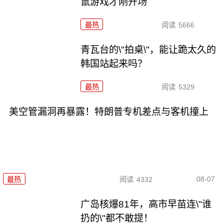
鼠游戏才刚开场
最热
阅读
5666
青瓦台的\"拍桌\"，能让跪太久的
韩国站起来吗？
最热
阅读
5329
美空管漏洞再暴露！特朗普专机差点与客机撞上
08-07
最热
阅读
4332
广岛核爆81年，高市早苗连\"谁
扔的\"都不敢提！