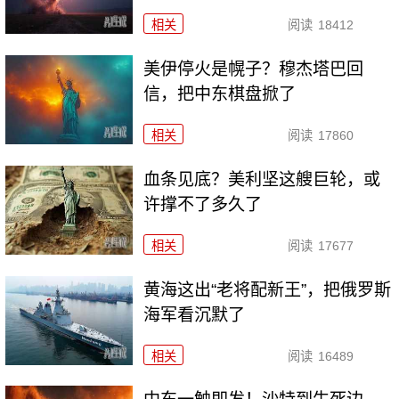
相关
阅读
18412
美伊停火是幌子？穆杰塔巴回
信，把中东棋盘掀了
相关
阅读
17860
血条见底？美利坚这艘巨轮，或
许撑不了多久了
相关
阅读
17677
黄海这出“老将配新王”，把俄罗斯
海军看沉默了
相关
阅读
16489