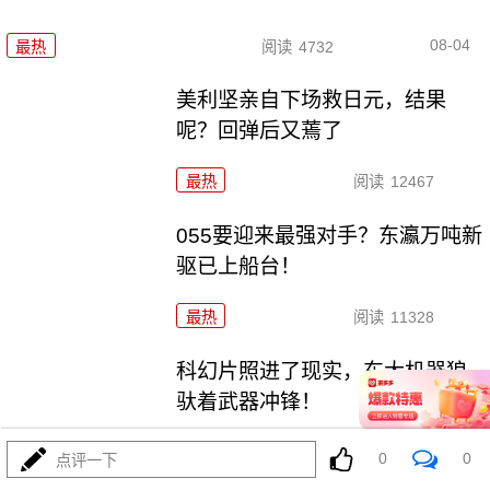
08-04
最热
阅读
4732
美利坚亲自下场救日元，结果
呢？回弹后又蔫了
最热
阅读
12467
055要迎来最强对手？东瀛万吨新
驱已上船台！
最热
阅读
11328
科幻片照进了现实，东大机器狼
驮着武器冲锋！
最热
阅读
8860
0
0
点评一下