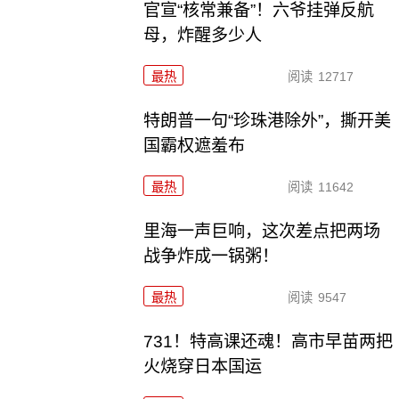
官宣“核常兼备”！六爷挂弹反航
母，炸醒多少人
最热
阅读
12717
特朗普一句“珍珠港除外”，撕开美
国霸权遮羞布
最热
阅读
11642
里海一声巨响，这次差点把两场
战争炸成一锅粥！
最热
阅读
9547
731！特高课还魂！高市早苗两把
火烧穿日本国运