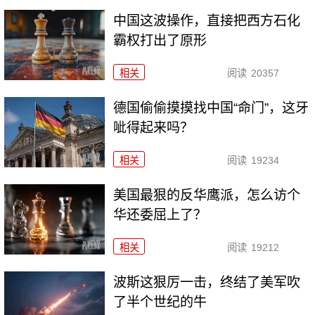
中国这波操作，直接把西方石化
霸权打出了原形
相关
阅读
20357
德国偷偷摸摸找中国“命门”，这牙
呲得起来吗？
相关
阅读
19234
美国最狠的反华鹰派，怎么访个
华还委屈上了？
相关
阅读
19212
波斯这狠厉一击，终结了美军吹
了半个世纪的牛