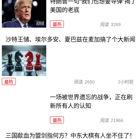
特朗普一句“我们也想要导弹”揭了
美国的老底
最热
阅读
3269
沙特王储、埃尔多安、夏巴兹在麦加搞了个大新闻
最热
阅读
2650
2小时前
一场被世界遗忘的战争，正在刷
新所有人的认知
最热
阅读
21966
三国歃血为盟剑指何方？中东大棋有人坐不住了！