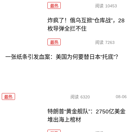
最热
阅读
10453
炸疯了！俄乌互掀“仓库战”，28
枚导弹全拦不住
最热
阅读
7263
一张纸条引发血案：美国为何要替日本“托底”？
08-06
最热
阅读
6320
特朗普“黄金舰队”：2750亿美金
堆出海上棺材