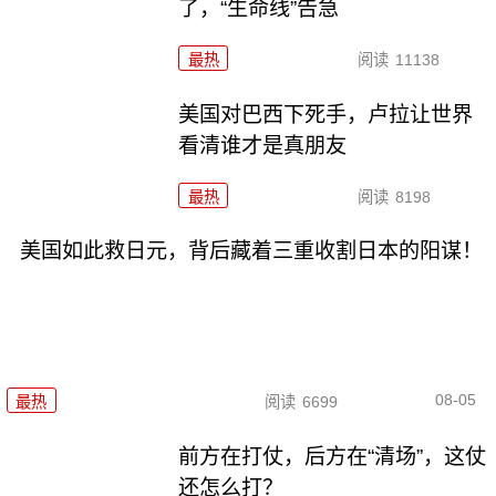
了，“生命线”告急
最热
阅读
11138
美国对巴西下死手，卢拉让世界
看清谁才是真朋友
最热
阅读
8198
美国如此救日元，背后藏着三重收割日本的阳谋！
08-05
最热
阅读
6699
前方在打仗，后方在“清场”，这仗
还怎么打？