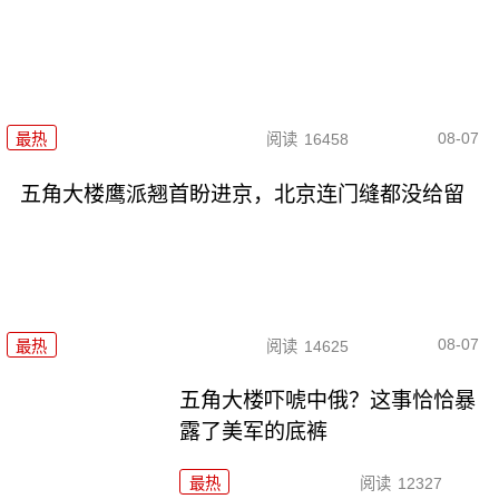
08-07
最热
阅读
16458
五角大楼鹰派翘首盼进京，北京连门缝都没给留
08-07
最热
阅读
14625
五角大楼吓唬中俄？这事恰恰暴
露了美军的底裤
最热
阅读
12327