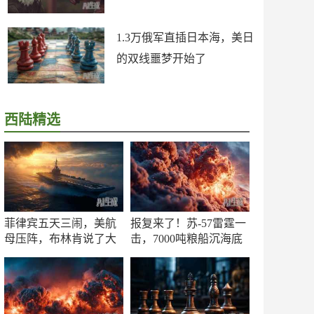
1.3万俄军直插日本海，美日
的双线噩梦开始了
西陆精选
菲律宾五天三闹，美航
报复来了！苏-57雷霆一
母压阵，布林肯说了大
击，7000吨粮船沉海底
实话