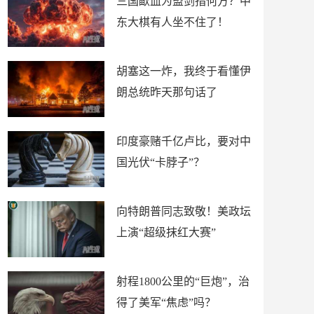
三国歃血为盟剑指何方？中
东大棋有人坐不住了！
胡塞这一炸，我终于看懂伊
朗总统昨天那句话了
印度豪赌千亿卢比，要对中
国光伏“卡脖子”？
向特朗普同志致敬！美政坛
上演“超级抹红大赛”
射程1800公里的“巨炮”，治
得了美军“焦虑”吗？