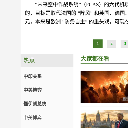
“未来空中作战系统”（FCAS）的六代机
的，目标是取代法国的 “阵风” 和英国、德
元，本来是欧洲 “防务自主” 的重头戏。可
1
2
3
大家都在看
热点
中印关系
中美博弈
懂伊朗总统
中美博弈