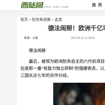
推荐
首页
>
防务新观察
> 正文
德法闹掰！欧洲千亿
来源：占豪
2025-09-29 22:38:04
德法闹掰
最近，被视为欧洲防务自主的六代机项目
拉皮耶一番“有能力独立研制”的强硬表态，以
三国长达七年的合作分歧。