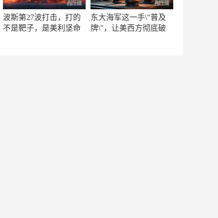
波斯第27波打击，打的
东大海军这一手\"普及
不是靶子，是美利坚命
牌\"，让美西方彻底破
门
防！