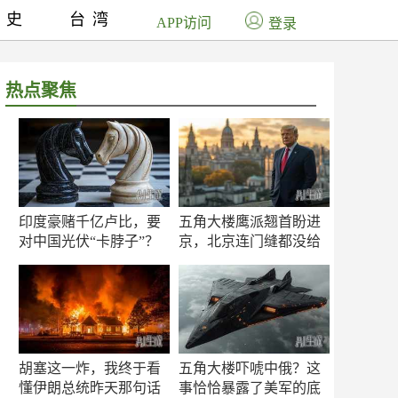
历史
台湾
APP访问
登录
热点聚焦
印度豪赌千亿卢比，要
五角大楼鹰派翘首盼进
对中国光伏“卡脖子”？
京，北京连门缝都没给
留
胡塞这一炸，我终于看
五角大楼吓唬中俄？这
懂伊朗总统昨天那句话
事恰恰暴露了美军的底