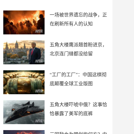
了
裤
一场被世界遗忘的战争，正
在刷新所有人的认知
五角大楼鹰派翘首盼进京，
北京连门缝都没给留
“工厂的工厂”：中国这棋彻
底颠覆全球工业版图
五角大楼吓唬中俄？这事恰
恰暴露了美军的底裤