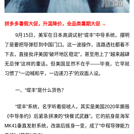
拼多多暑假大促，升温降价，全品类暑期大促 →
9月15日，美军在日本高调试射“堤丰”中导系统，摆明
了是要把导弹怼到中国门口。这一波操作，连路透社都看不
下去，直接批评美国“破坏地区稳定”，甚至用上了“越来越肆
无忌惮”这样的重话。但美国显然不在乎——毕竟，它早就
习惯了“一边喊和平，一边递刀子”的双面人设。
一、“堤丰”是什么货色？
“堤丰”系统，名字听着挺唬人，其实是美国2020年撕毁
《中导条约》后紧急拼凑的“快餐式武器”。它的前身是海军
MK41垂直发射系统，改装后摇身一变，成了“中程导弹能力