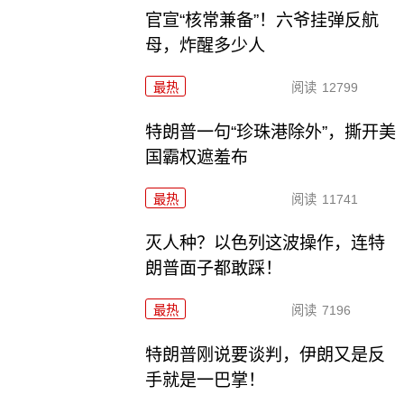
官宣“核常兼备”！六爷挂弹反航
母，炸醒多少人
最热
阅读
12799
特朗普一句“珍珠港除外”，撕开美
国霸权遮羞布
最热
阅读
11741
灭人种？以色列这波操作，连特
朗普面子都敢踩！
最热
阅读
7196
特朗普刚说要谈判，伊朗又是反
手就是一巴掌！