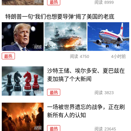
最热
阅读
8999
特朗普一句“我们也想要导弹”揭了美国的老底
最热
阅读
4750
4小时前
沙特王储、埃尔多安、夏巴兹在
麦加搞了个大新闻
最热
阅读
3823
一场被世界遗忘的战争，正在刷
新所有人的认知
最热
阅读
23645