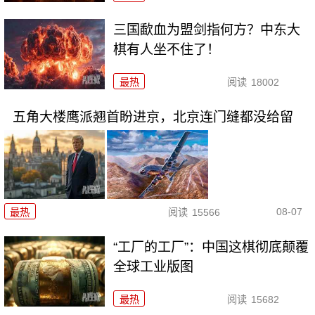
三国歃血为盟剑指何方？中东大
棋有人坐不住了！
最热
阅读
18002
五角大楼鹰派翘首盼进京，北京连门缝都没给留
08-07
最热
阅读
15566
“工厂的工厂”：中国这棋彻底颠覆
全球工业版图
最热
阅读
15682