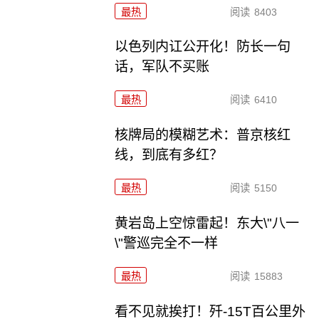
最热
阅读
8403
以色列内讧公开化！防长一句
话，军队不买账
最热
阅读
6410
核牌局的模糊艺术：普京核红
线，到底有多红？
最热
阅读
5150
黄岩岛上空惊雷起！东大\"八一
\"警巡完全不一样
最热
阅读
15883
看不见就挨打！歼-15T百公里外