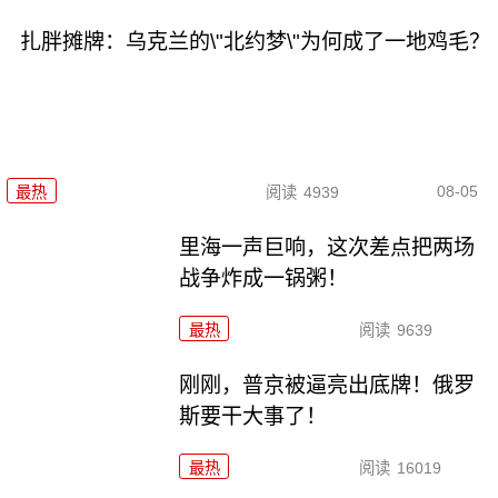
扎胖摊牌：乌克兰的\"北约梦\"为何成了一地鸡毛？
08-05
最热
阅读
4939
里海一声巨响，这次差点把两场
战争炸成一锅粥！
最热
阅读
9639
刚刚，普京被逼亮出底牌！俄罗
斯要干大事了！
最热
阅读
16019