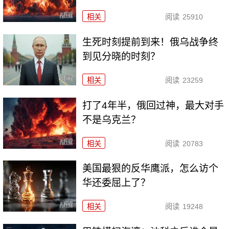
相关
阅读
25910
生死时刻提前到来！俄乌战争终
到见分晓的时刻？
相关
阅读
23259
打了4年半，俄回过神，最大对手
不是乌克兰？
相关
阅读
20783
美国最狠的反华鹰派，怎么访个
华还委屈上了？
相关
阅读
19248