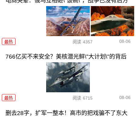
电商哭晕：俄乌互相砸\"饭碗\"，战争已没有后方
08-06
最热
阅读
4357
766亿买不来安全？美核潜光鲜\"大计划\"的背后
08-06
最热
阅读
6715
删去28字，扩军一整本！高市的把戏骗不了东大