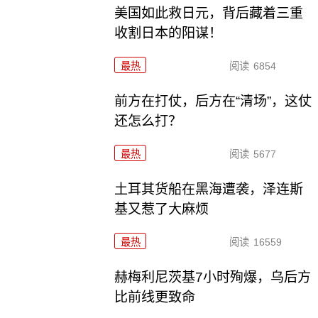
美国如此救日元，背后藏着三重
收割日本的阳谋！
最热
阅读
6854
前方在打仗，后方在“清场”，这仗
还怎么打？
最热
阅读
5677
土耳其货船在黑海遭袭，泽连斯
基又惹了大麻烦
最热
阅读
16559
赫梅利尼茨基7小时殉爆，乌后方
比前线更致命