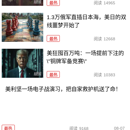
最热
阅读
14965
1.3万俄军直插日本海，美日的双
线噩梦开始了
最热
阅读
12668
美狂囤百万吨：一场提前下注的
\"铜牌军备竞赛\"
最热
阅读
10383
美利坚一场电子战演习，把自家救护机送了命！
08-07
最热
阅读
9168