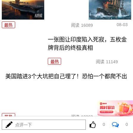
08-03
最热
阅读
16089
一张图让印度陷入死寂，五枚金
牌背后的终极真相
最热
阅读
11149
美国踏进3个大坑把自己埋了！恐怕一个都爬不出
08-03
最热
阅读
18263
0
0
点评一下
上将一封信捅破天！美军五艘驱逐舰要盖三口锅！