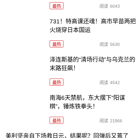
最热
阅读
6043
731！特高课还魂！高市早苗两把
火烧穿日本国运
最热
阅读
5630
泽连斯基的“清场行动”与乌克兰的
末路狂飙！
最热
阅读
4542
南海6天禁航，东大摆下“阳谋
棋”，锤炼铁拳头！
最热
阅读
21866
美利坚亲自下场救日元，结果呢？回弹后又蔫了