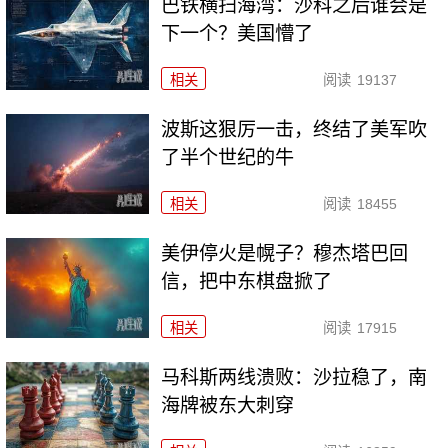
巴铁横扫海湾：沙科之后谁会是
下一个？美国懵了
相关
阅读
19137
波斯这狠厉一击，终结了美军吹
了半个世纪的牛
相关
阅读
18455
美伊停火是幌子？穆杰塔巴回
信，把中东棋盘掀了
相关
阅读
17915
马科斯两线溃败：沙拉稳了，南
海牌被东大刺穿