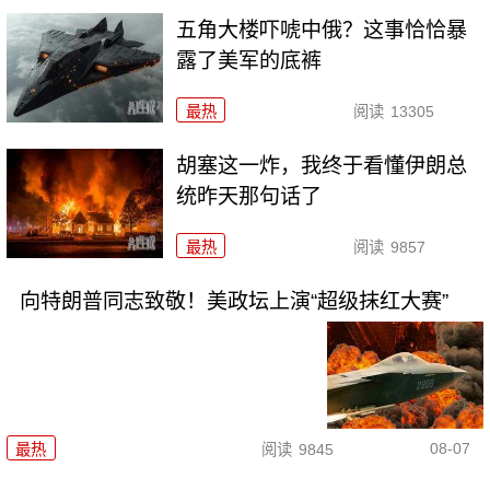
五角大楼吓唬中俄？这事恰恰暴
露了美军的底裤
最热
阅读
13305
胡塞这一炸，我终于看懂伊朗总
统昨天那句话了
最热
阅读
9857
向特朗普同志致敬！美政坛上演“超级抹红大赛”
08-07
最热
阅读
9845