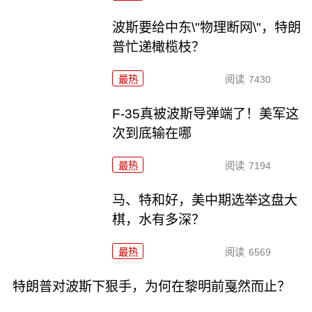
波斯要给中东\"物理断网\"，特朗
普忙递橄榄枝？
最热
阅读
7430
F-35真被波斯导弹端了！美军这
次到底输在哪
最热
阅读
7194
马、特和好，美中期选举这盘大
棋，水有多深？
最热
阅读
6569
特朗普对波斯下狠手，为何在黎明前戛然而止？