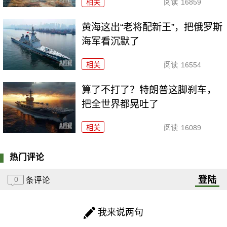
相关
阅读
16859
黄海这出“老将配新王”，把俄罗斯
海军看沉默了
相关
阅读
16554
算了不打了？特朗普这脚刹车，
把全世界都晃吐了
相关
阅读
16089
热门评论
登陆
0
条评论
我来说两句