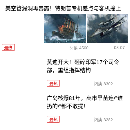
美空管漏洞再暴露！特朗普专机差点与客机撞上
08-07
最热
阅读
4560
莫迪开大！砸碎印军17个司令
部，重组指挥结构
最热
阅读
8302
广岛核爆81年，高市早苗连\"谁
扔的\"都不敢提！
最热
阅读
3282