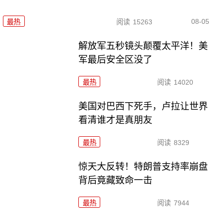
08-05
最热
阅读
15263
解放军五秒镜头颠覆太平洋！美
军最后安全区没了
最热
阅读
14020
美国对巴西下死手，卢拉让世界
看清谁才是真朋友
最热
阅读
8329
惊天大反转！特朗普支持率崩盘
背后竟藏致命一击
最热
阅读
7944