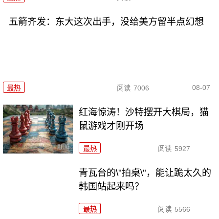
五箭齐发：东大这次出手，没给美方留半点幻想
08-07
最热
阅读
7006
红海惊涛！沙特摆开大棋局，猫
鼠游戏才刚开场
最热
阅读
5927
青瓦台的\"拍桌\"，能让跪太久的
韩国站起来吗？
最热
阅读
5566