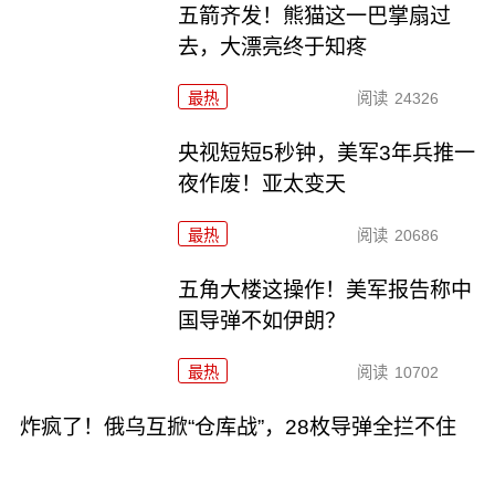
五箭齐发！熊猫这一巴掌扇过
去，大漂亮终于知疼
最热
阅读
24326
央视短短5秒钟，美军3年兵推一
夜作废！亚太变天
最热
阅读
20686
五角大楼这操作！美军报告称中
国导弹不如伊朗？
最热
阅读
10702
炸疯了！俄乌互掀“仓库战”，28枚导弹全拦不住