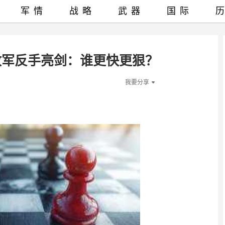
军情
战略
武器
国际
放军反手亮剑：谁更快更狠？
我要分享