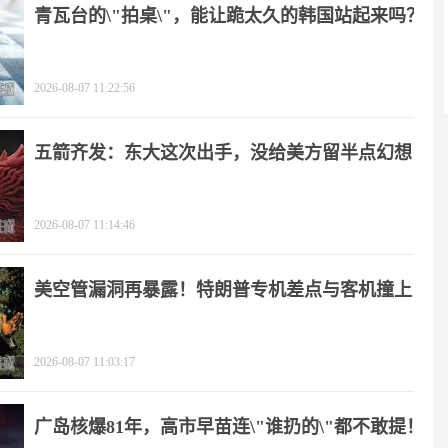
青瓦台的\"拍桌\"，能让跪太久的韩国站起来吗？
2026-08-07 11:22:56
五箭齐发：东大这次出手，没给美方留半点幻想
2026-08-07 11:14:46
美空管漏洞再暴露！特朗普专机差点与客机撞上
2026-08-07 11:03:17
广岛核爆81年，高市早苗连\"谁扔的\"都不敢提！