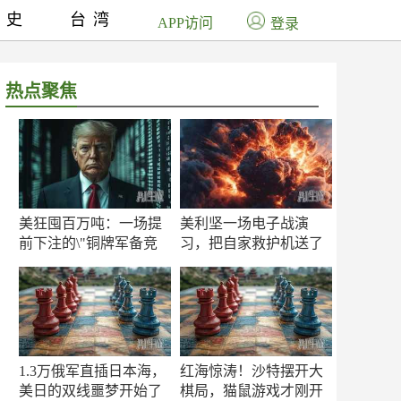
历史
台湾
APP访问
登录
热点聚焦
美狂囤百万吨：一场提
美利坚一场电子战演
前下注的\"铜牌军备竞
习，把自家救护机送了
赛\"
命！
1.3万俄军直插日本海，
红海惊涛！沙特摆开大
美日的双线噩梦开始了
棋局，猫鼠游戏才刚开