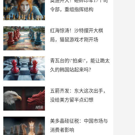
莫迪开大！砸碎印军17个司
令部，重组指挥结构
红海惊涛！沙特摆开大棋
局，猫鼠游戏才刚开场
青瓦台的\"拍桌\"，能让跪太
久的韩国站起来吗？
五箭齐发：东大这次出手，
没给美方留半点幻想
美多晶硅征税：中国市场与
消费者影响