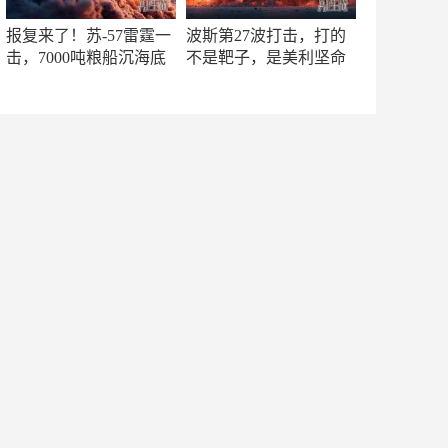
报复来了！苏-57雷霆一
波斯第27波打击，打的
击，7000吨粮船沉海底
不是靶子，是美利坚命
门