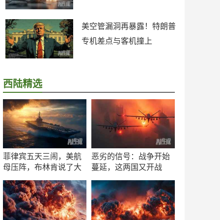
美空管漏洞再暴露！特朗普
专机差点与客机撞上
西陆精选
菲律宾五天三闹，美航
恶劣的信号：战争开始
母压阵，布林肯说了大
蔓延，这两国又开战
实话
了！