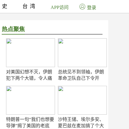
历史
台湾
APP访问
登录
热点聚焦
对美国幻想不灭，伊朗
总统见不到领袖，伊朗
犯下两个大错，令人痛
革命卫队自己下令开
心！
打？
特朗普一句“我们也想要
沙特王储、埃尔多安、
导弹”揭了美国的老底
夏巴兹在麦加搞了个大