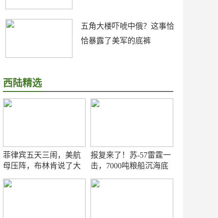
五角大楼吓唬中俄？这事恰
恰暴露了美军的底裤
西陆精选
菲律宾五天三闹，美航
报复来了！苏-57雷霆一
母压阵，布林肯说了大
击，7000吨粮船沉海底
实话