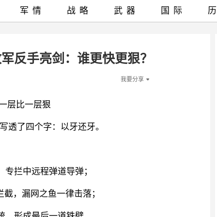
军情
战略
武器
国际
放军反手亮剑：谁更快更狠？
我要分享
，一层比一层狠
写透了四个字：以牙还牙。
网，专拦中远程弹道导弹；
程拦截，漏网之鱼一律击落；
系统，形成最后一道铁壁。