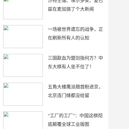
沙特王储、埃尔多安、夏巴
兹在麦加搞了个大新闻
一场被世界遗忘的战争，正
在刷新所有人的认知
三国歃血为盟剑指何方？中
东大棋有人坐不住了！
五角大楼鹰派翘首盼进京，
北京连门缝都没给留
“工厂的工厂”：中国这棋彻
底颠覆全球工业版图