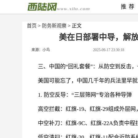
推荐
首页
>
防务新观察
> 正文
美在日部署中导，解
来源：小鸟
2025-09-17 23:30:18
三、中国的“回礼套餐”：从防空到反击
美国可能忘了，中国几千年的兵法里早就
1. 防空反导：“三层筛网”专治各种导弹
高空拦截：红旗-19、红旗-29组成外层
中空补刀：红旗-9C、红旗-22A负责中
低空清扫：红旗-20、红旗-11配合近防