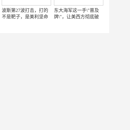
波斯第27波打击，打的
东大海军这一手\"普及
不是靶子，是美利坚命
牌\"，让美西方彻底破
门
防！