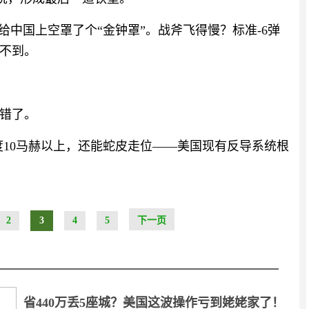
给中国上空罩了个“金钟罩”。战斧飞得慢？标准-6弹
不到。
错了。
度10马赫以上，还能蛇皮走位——美国现有反导系统根
2
3
4
5
下一页
省440万丢5座城？美国这波操作亏到姥姥家了！