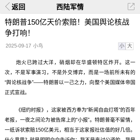
返回
西陆军情
特朗普150亿天价索赔！美国舆论核战
争打响！
小
大
2025-09-17
小鸟
炮火已跨过大洋，硝烟却在华盛顿特区炸开。这一
次，不是军事演习，不是外交博弈，而是一场前所未有的
“舆论核战争”——特朗普以一己之力，向整个美国媒体帝国
正式宣战。
《纽约时报》，这家被西方奉为“新闻自由灯塔”的百年
老报，一夜之间沦为被告席上的“小报”。特朗普毫不留情，
一纸诉状索赔150亿美元，相当于这家报社估值的好几倍。
什么意思？就是明明白白告诉你：我不是来讨公道的，我是