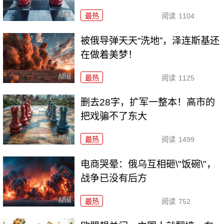
最热
阅读
1104
被俄导弹天天“洗地”，泽连斯基还
在做着美梦！
最热
阅读
1125
删去28字，扩军一整本！高市的
把戏骗不了东大
最热
阅读
1499
电商哭晕：俄乌互相砸\"饭碗\"，
战争已没有后方
最热
阅读
752