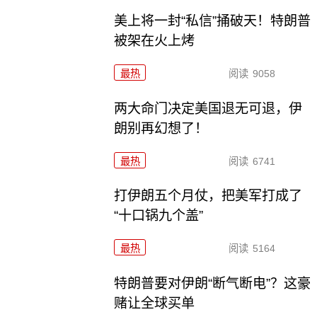
美上将一封“私信”捅破天！特朗普
被架在火上烤
最热
阅读
9058
两大命门决定美国退无可退，伊
朗别再幻想了！
最热
阅读
6741
打伊朗五个月仗，把美军打成了
“十口锅九个盖”
最热
阅读
5164
特朗普要对伊朗“断气断电”？这豪
赌让全球买单