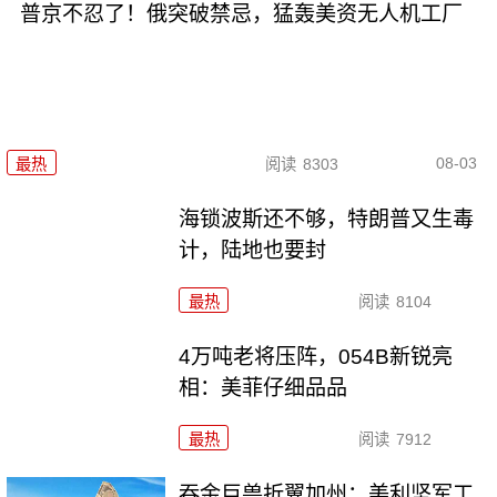
普京不忍了！俄突破禁忌，猛轰美资无人机工厂
08-03
最热
阅读
8303
海锁波斯还不够，特朗普又生毒
计，陆地也要封
最热
阅读
8104
4万吨老将压阵，054B新锐亮
相：美菲仔细品品
最热
阅读
7912
吞金巨兽折翼加州：美利坚军工