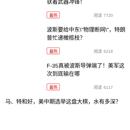
驮着武器冲锋！
最热
阅读
7720
波斯要给中东\"物理断网\"，特朗
普忙递橄榄枝？
最热
阅读
6218
F-35真被波斯导弹端了！美军这
次到底输在哪
最热
阅读
6117
马、特和好，美中期选举这盘大棋，水有多深？