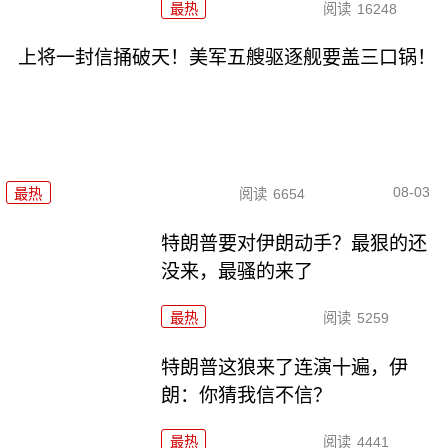
最热
阅读
16248
上将一封信捅破天！美军五艘驱逐舰要盖三口锅！
08-03
最热
阅读
6654
特朗普要对伊朗动手？最狠的还
没来，最骚的来了
最热
阅读
5259
特朗普这狼来了连演十遍，伊
朗：你猜我信不信？
最热
阅读
4441