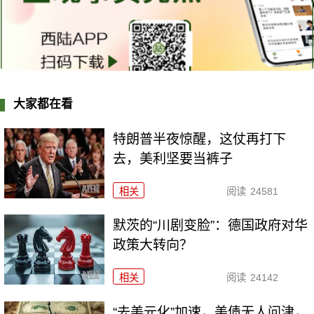
大家都在看
特朗普半夜惊醒，这仗再打下
去，美利坚要当裤子
相关
阅读
24581
默茨的“川剧变脸”：德国政府对华
政策大转向？
相关
阅读
24142
“去美元化”加速，美债无人问津，