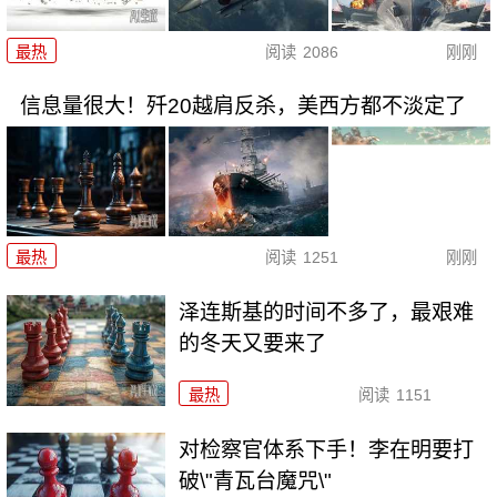
最热
阅读
2086
刚刚
信息量很大！歼20越肩反杀，美西方都不淡定了
最热
阅读
1251
刚刚
泽连斯基的时间不多了，最艰难
的冬天又要来了
最热
阅读
1151
对检察官体系下手！李在明要打
破\"青瓦台魔咒\"