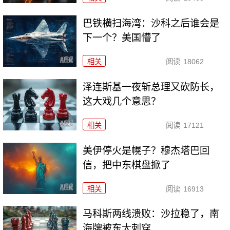
巴铁横扫海湾：沙科之后谁会是
下一个？美国懵了
相关
阅读
18062
泽连斯基一夜斩总理又砍防长，
这大戏几个意思？
相关
阅读
17121
美伊停火是幌子？穆杰塔巴回
信，把中东棋盘掀了
相关
阅读
16913
马科斯两线溃败：沙拉稳了，南
海牌被东大刺穿