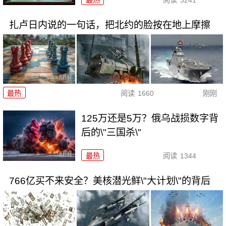
扎卢日内说的一句话，把北约的脸按在地上摩擦
最热
阅读
1660
刚刚
125万还是5万？俄乌战损数字背
后的\"三国杀\"
最热
阅读
1344
766亿买不来安全？美核潜光鲜\"大计划\"的背后