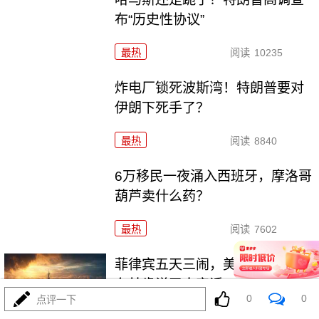
布“历史性协议”
最热
阅读
10235
炸电厂锁死波斯湾！特朗普要对
伊朗下死手了？
最热
阅读
8840
6万移民一夜涌入西班牙，摩洛哥
葫芦卖什么药？
最热
阅读
7602
菲律宾五天三闹，美航母压阵，
布林肯说了大实话
0
0
点评一下
最热
阅读
26661