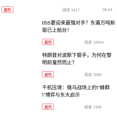
08-04
最热
阅读
5417
055要迎来最强对手？东瀛万吨新
驱已上船台！
最热
阅读
10044
特朗普对波斯下狠手，为何在黎
明前戛然而止？
最热
阅读
3590
千机压境：俄乌战场上的\"蜂群
\"博弈与东大启示
最热
阅读
7438