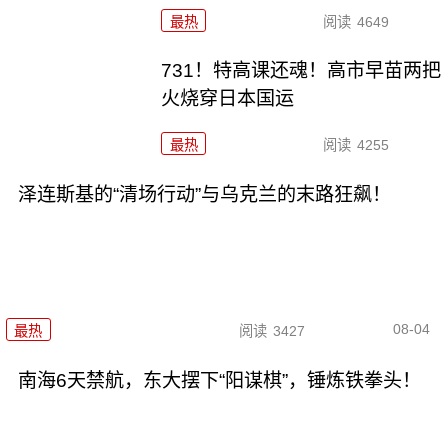
最热
阅读
4649
731！特高课还魂！高市早苗两把
火烧穿日本国运
最热
阅读
4255
泽连斯基的“清场行动”与乌克兰的末路狂飙！
08-04
最热
阅读
3427
南海6天禁航，东大摆下“阳谋棋”，锤炼铁拳头！