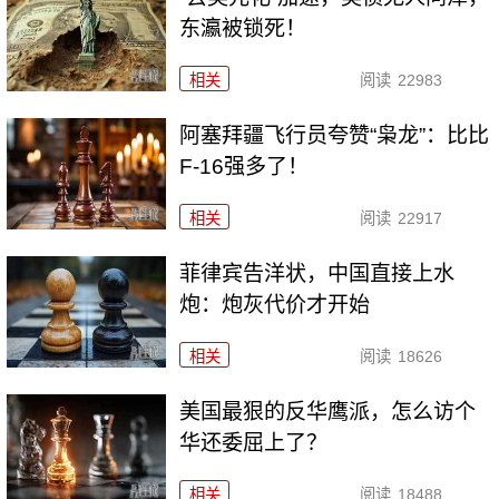
东瀛被锁死！
相关
阅读
22983
阿塞拜疆飞行员夸赞“枭龙”：比比
F-16强多了！
相关
阅读
22917
菲律宾告洋状，中国直接上水
炮：炮灰代价才开始
相关
阅读
18626
美国最狠的反华鹰派，怎么访个
华还委屈上了？
相关
阅读
18488