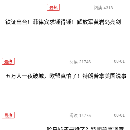
最热
阅读
4313
铁证出台！菲律宾求锤得锤！解放军黄岩岛亮剑
08-01
最热
阅读
21746
五万人一夜破城，欧盟真怕了！特朗普拿美国说事
08-01
最热
阅读
14775
哈马斯还是跪了？特朗普高调宣