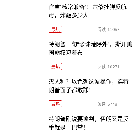
官宣“核常兼备”！六爷挂弹反航
母，炸醒多少人
最热
阅读
11057
特朗普一句“珍珠港除外”，撕开美
国霸权遮羞布
最热
阅读
10271
灭人种？以色列这波操作，连特
朗普面子都敢踩！
最热
阅读
5748
特朗普刚说要谈判，伊朗又是反
手就是一巴掌！