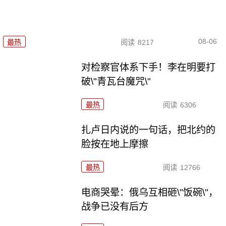
08-06
最热
阅读
8217
对检察官体系下手！李在明要打
破\"青瓦台魔咒\"
最热
阅读
6306
扎卢日内说的一句话，把北约的
脸按在地上摩擦
最热
阅读
12766
电商哭晕：俄乌互相砸\"饭碗\"，
战争已没有后方