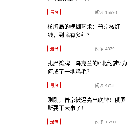
最热
阅读
15598
核牌局的模糊艺术：普京核红
线，到底有多红？
最热
阅读
4879
扎胖摊牌：乌克兰的\"北约梦\"为
何成了一地鸡毛？
最热
阅读
4718
刚刚，普京被逼亮出底牌！俄罗
斯要干大事了！
最热
阅读
15811