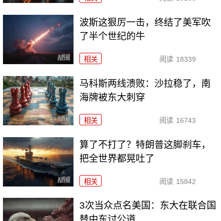
波斯这狠厉一击，终结了美军吹
了半个世纪的牛
相关
阅读
18339
马科斯两线溃败：沙拉稳了，南
海牌被东大刺穿
相关
阅读
16743
算了不打了？特朗普这脚刹车，
把全世界都晃吐了
相关
阅读
15842
3次当众点名美国：东大在联合国
替中东讨公道