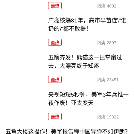
最热
阅读
4092
广岛核爆81年，高市早苗连\"谁
扔的\"都不敢提！
最热
阅读
2897
五箭齐发！熊猫这一巴掌扇过
去，大漂亮终于知疼
最热
阅读
23451
央视短短5秒钟，美军3年兵推一
夜作废！亚太变天
最热
阅读
19322
五角大楼这操作！美军报告称中国导弹不如伊朗？