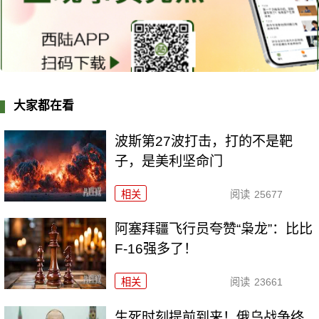
大家都在看
波斯第27波打击，打的不是靶
子，是美利坚命门
相关
阅读
25677
阿塞拜疆飞行员夸赞“枭龙”：比比
F-16强多了！
相关
阅读
23661
生死时刻提前到来！俄乌战争终