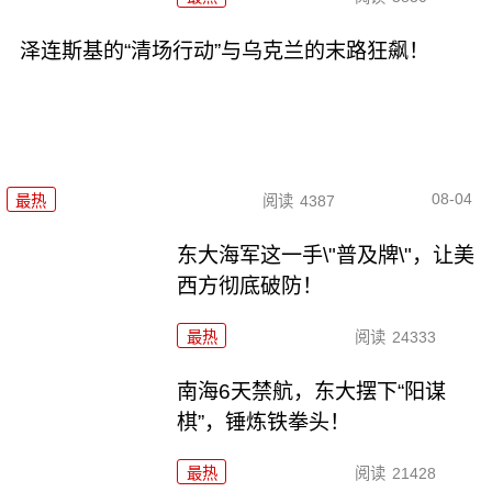
泽连斯基的“清场行动”与乌克兰的末路狂飙！
08-04
最热
阅读
4387
东大海军这一手\"普及牌\"，让美
西方彻底破防！
最热
阅读
24333
南海6天禁航，东大摆下“阳谋
棋”，锤炼铁拳头！
最热
阅读
21428