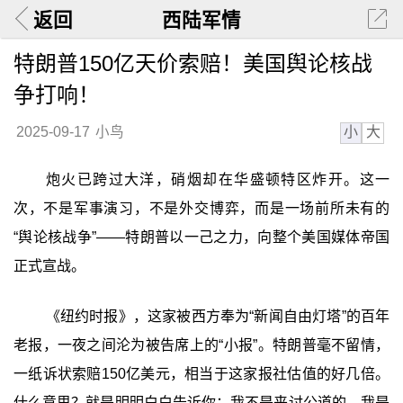
返回
西陆军情
特朗普150亿天价索赔！美国舆论核战
争打响！
小
大
2025-09-17
小鸟
炮火已跨过大洋，硝烟却在华盛顿特区炸开。这一
次，不是军事演习，不是外交博弈，而是一场前所未有的
“舆论核战争”——特朗普以一己之力，向整个美国媒体帝国
正式宣战。
《纽约时报》，这家被西方奉为“新闻自由灯塔”的百年
老报，一夜之间沦为被告席上的“小报”。特朗普毫不留情，
一纸诉状索赔150亿美元，相当于这家报社估值的好几倍。
什么意思？就是明明白白告诉你：我不是来讨公道的，我是