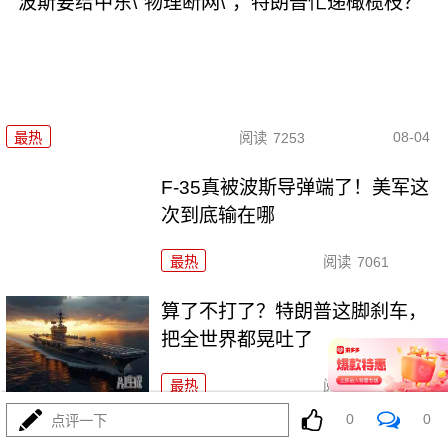
波斯要给中东\"物理断网\"，特朗普忙递橄榄枝？
08-04
最热
阅读
7253
F-35真被波斯导弹端了！美军这
次到底输在哪
最热
阅读
7061
算了不打了？特朗普这脚刹车，
把全世界都晃吐了
最热
阅读
15842
0
0
点评一下
一张图让印度陷入死寂，五枚金