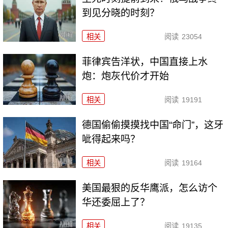
到见分晓的时刻？
相关
阅读
23054
菲律宾告洋状，中国直接上水
炮：炮灰代价才开始
相关
阅读
19191
德国偷偷摸摸找中国“命门”，这牙
呲得起来吗？
相关
阅读
19164
美国最狠的反华鹰派，怎么访个
华还委屈上了？
相关
阅读
19135