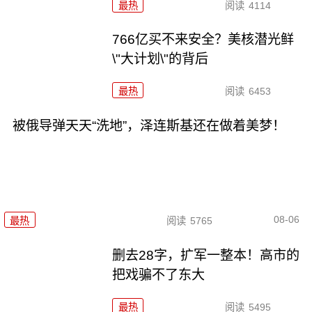
最热
阅读
4114
766亿买不来安全？美核潜光鲜
\"大计划\"的背后
最热
阅读
6453
被俄导弹天天“洗地”，泽连斯基还在做着美梦！
08-06
最热
阅读
5765
删去28字，扩军一整本！高市的
把戏骗不了东大
最热
阅读
5495