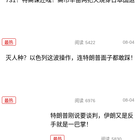
731！特高课还魂！高市早苗两把火烧穿日本国运
08-04
最热
阅读
5422
灭人种？以色列这波操作，连特朗普面子都敢踩！
08-04
最热
阅读
6976
特朗普刚说要谈判，伊朗又是反
手就是一巴掌！
最热
阅读
5830