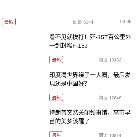
08-05
最热
阅读
6144
看不见就挨打！歼-15T百公里外
一剑封喉F-15J
最热
阅读
13162
印度满世界绕了一大圈，最后发
现还是中国好？
最热
阅读
12846
特朗普突然关闭领事馆，高市早
苗的美梦该醒了
最热
阅读
10914