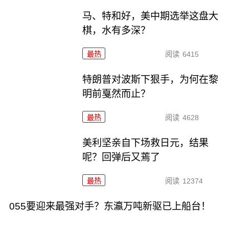
马、特和好，美中期选举这盘大
棋，水有多深？
最热
阅读
6415
特朗普对波斯下狠手，为何在黎
明前戛然而止？
最热
阅读
4628
美利坚亲自下场救日元，结果
呢？回弹后又蔫了
最热
阅读
12374
055要迎来最强对手？东瀛万吨新驱已上船台！