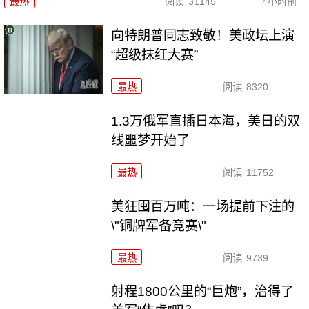
最热
阅读
31145
4小时前
向特朗普同志致敬！美政坛上演
“超级抹红大赛”
最热
阅读
8320
1.3万俄军直插日本海，美日的双
线噩梦开始了
最热
阅读
11752
美狂囤百万吨：一场提前下注的
\"铜牌军备竞赛\"
最热
阅读
9739
射程1800公里的“巨炮”，治得了