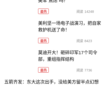
美军“焦虑”吗？
最热
阅读
14248
美利坚一场电子战演习，把自家
救护机送了命！
最热
阅读
8423
莫迪开大！砸碎印军17个司令
部，重组指挥结构
最热
阅读
7736
五箭齐发：东大这次出手，没给美方留半点幻想