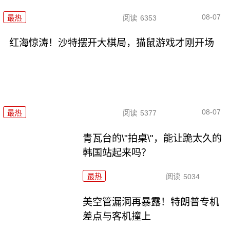
08-07
最热
阅读
6353
红海惊涛！沙特摆开大棋局，猫鼠游戏才刚开场
08-07
最热
阅读
5377
青瓦台的\"拍桌\"，能让跪太久的
韩国站起来吗？
最热
阅读
5034
美空管漏洞再暴露！特朗普专机
差点与客机撞上