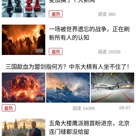
麦加搞了个大新闻
最热
阅读
986
一场被世界遗忘的战争，正在刷
新所有人的认知
最热
阅读
20259
三国歃血为盟剑指何方？中东大棋有人坐不住了！
08-07
最热
阅读
14395
五角大楼鹰派翘首盼进京，北京
连门缝都没给留