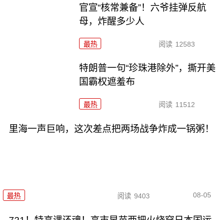
官宣“核常兼备”！六爷挂弹反航
母，炸醒多少人
最热
阅读
12583
特朗普一句“珍珠港除外”，撕开美
国霸权遮羞布
最热
阅读
11512
里海一声巨响，这次差点把两场战争炸成一锅粥！
08-05
最热
阅读
9403