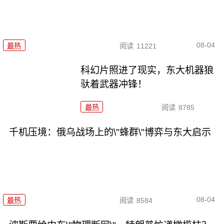
08-04
最热
阅读
11221
科幻片照进了现实，东大机器狼
驮着武器冲锋！
最热
阅读
8785
千机压境：俄乌战场上的\"蜂群\"博弈与东大启示
08-04
最热
阅读
8584