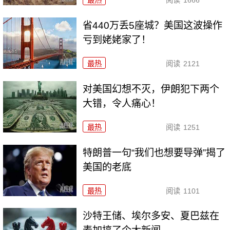
省440万丢5座城？美国这波操作
亏到姥姥家了！
最热
阅读
2121
对美国幻想不灭，伊朗犯下两个
大错，令人痛心！
最热
阅读
1251
特朗普一句“我们也想要导弹”揭了
美国的老底
最热
阅读
1101
沙特王储、埃尔多安、夏巴兹在