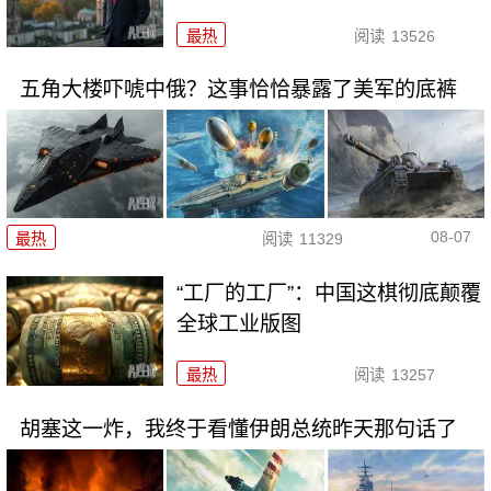
最热
阅读
13526
五角大楼吓唬中俄？这事恰恰暴露了美军的底裤
08-07
最热
阅读
11329
“工厂的工厂”：中国这棋彻底颠覆
全球工业版图
最热
阅读
13257
胡塞这一炸，我终于看懂伊朗总统昨天那句话了