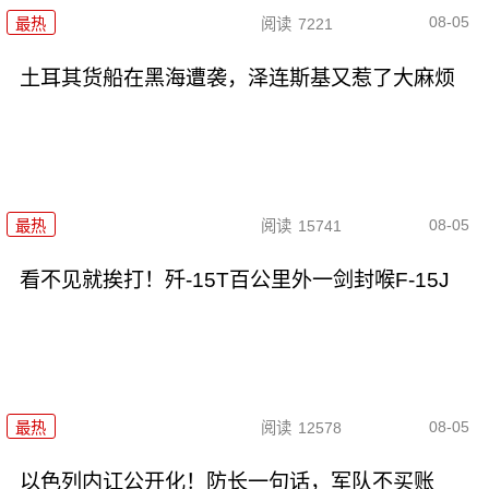
08-05
最热
阅读
7221
土耳其货船在黑海遭袭，泽连斯基又惹了大麻烦
08-05
最热
阅读
15741
看不见就挨打！歼-15T百公里外一剑封喉F-15J
08-05
最热
阅读
12578
以色列内讧公开化！防长一句话，军队不买账