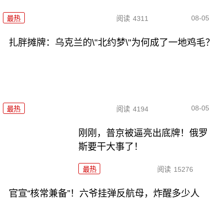
08-05
最热
阅读
4311
扎胖摊牌：乌克兰的\"北约梦\"为何成了一地鸡毛？
08-05
最热
阅读
4194
刚刚，普京被逼亮出底牌！俄罗
斯要干大事了！
最热
阅读
15276
官宣“核常兼备”！六爷挂弹反航母，炸醒多少人