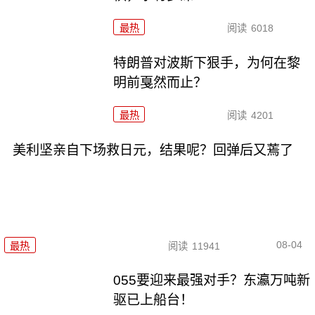
最热
阅读
6018
特朗普对波斯下狠手，为何在黎
明前戛然而止？
最热
阅读
4201
美利坚亲自下场救日元，结果呢？回弹后又蔫了
08-04
最热
阅读
11941
055要迎来最强对手？东瀛万吨新
驱已上船台！