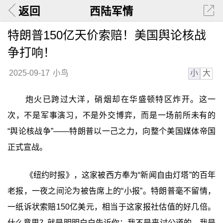
返回
西陆军情
特朗普150亿天价索赔！美国舆论核战
争打响！
小
大
2025-09-17
小鸟
炮火已跨过大洋，硝烟却在华盛顿特区炸开。这一
次，不是军事演习，不是外交博弈，而是一场前所未有的
“舆论核战争”——特朗普以一己之力，向整个美国媒体帝国
正式宣战。
《纽约时报》，这家被西方奉为“新闻自由灯塔”的百年
老报，一夜之间沦为被告席上的“小报”。特朗普毫不留情，
一纸诉状索赔150亿美元，相当于这家报社估值的好几倍。
什么意思？就是明明白白告诉你：我不是来讨公道的，我是