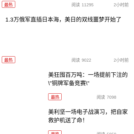
最热
阅读
11295
2小时前
1.3万俄军直插日本海，美日的双线噩梦开始了
最热
阅读
9022
2小时前
美狂囤百万吨：一场提前下注的
\"铜牌军备竞赛\"
最热
阅读
7098
美利坚一场电子战演习，把自家
救护机送了命！