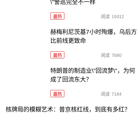
\"警巡完全不一样
最热
阅读
15012
赫梅利尼茨基7小时殉爆，乌后方
比前线更致命
最热
阅读
7680
特朗普的制造业\"回流梦\"，为何
成了回流东大？
最热
阅读
7184
核牌局的模糊艺术：普京核红线，到底有多红？