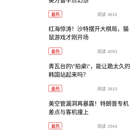
美方留半点幻想
最热
阅读
4615
红海惊涛！沙特摆开大棋局，猫
鼠游戏才刚开场
最热
阅读
4093
青瓦台的\"拍桌\"，能让跪太久的
韩国站起来吗？
最热
阅读
3810
美空管漏洞再暴露！特朗普专机
差点与客机撞上
最热
阅读
2944