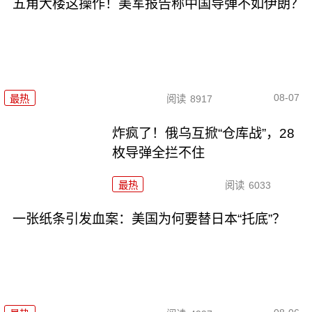
五角大楼这操作！美军报告称中国导弹不如伊朗？
08-07
最热
阅读
8917
炸疯了！俄乌互掀“仓库战”，28
枚导弹全拦不住
最热
阅读
6033
一张纸条引发血案：美国为何要替日本“托底”？