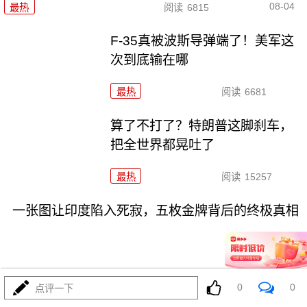
08-04
最热
阅读
6815
F-35真被波斯导弹端了！美军这
次到底输在哪
最热
阅读
6681
算了不打了？特朗普这脚刹车，
把全世界都晃吐了
最热
阅读
15257
一张图让印度陷入死寂，五枚金牌背后的终极真相
0
0
点评一下
08-03
最热
阅读
10671