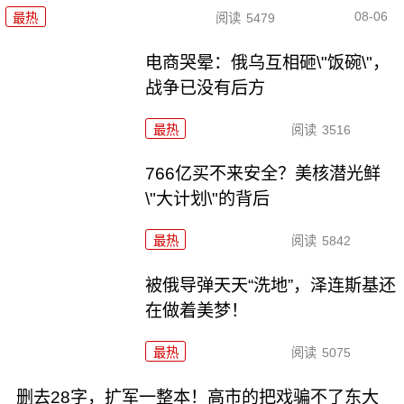
08-06
最热
阅读
5479
电商哭晕：俄乌互相砸\"饭碗\"，
战争已没有后方
最热
阅读
3516
766亿买不来安全？美核潜光鲜
\"大计划\"的背后
最热
阅读
5842
被俄导弹天天“洗地”，泽连斯基还
在做着美梦！
最热
阅读
5075
删去28字，扩军一整本！高市的把戏骗不了东大