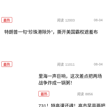
08-04
最热
阅读
12003
特朗普一句“珍珠港除外”，撕开美国霸权遮羞布
08-04
最热
阅读
11011
里海一声巨响，这次差点把两场
战争炸成一锅粥！
最热
阅读
8856
731！特高课还魂！高市早苗两把