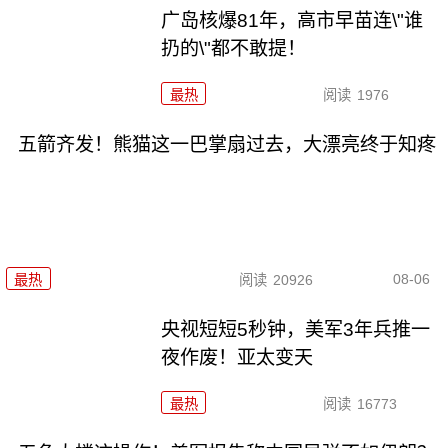
广岛核爆81年，高市早苗连\"谁
扔的\"都不敢提！
最热
阅读
1976
五箭齐发！熊猫这一巴掌扇过去，大漂亮终于知疼
08-06
最热
阅读
20926
央视短短5秒钟，美军3年兵推一
夜作废！亚太变天
最热
阅读
16773