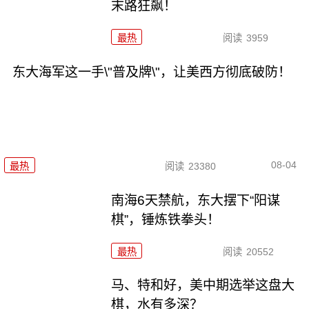
末路狂飙！
最热
阅读
3959
东大海军这一手\"普及牌\"，让美西方彻底破防！
08-04
最热
阅读
23380
南海6天禁航，东大摆下“阳谋
棋”，锤炼铁拳头！
最热
阅读
20552
马、特和好，美中期选举这盘大
棋，水有多深？