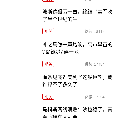
波斯这狠厉一击，终结了美军吹
了半个世纪的牛
相关
阅读
18114
冲之鸟礁一声炮响，高市早苗的
\"岛链梦\"碎一地
相关
阅读
17484
血条见底？美利坚这艘巨轮，或
许撑不了多久了
相关
阅读
17264
马科斯两线溃败：沙拉稳了，南
海牌被东大刺穿