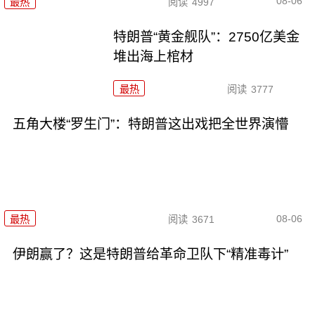
08-06
最热
阅读
4997
特朗普“黄金舰队”：2750亿美金
堆出海上棺材
最热
阅读
3777
五角大楼“罗生门”：特朗普这出戏把全世界演懵
08-06
最热
阅读
3671
伊朗赢了？这是特朗普给革命卫队下“精准毒计”