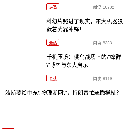
最热
阅读
10732
科幻片照进了现实，东大机器狼
驮着武器冲锋！
最热
阅读
8353
千机压境：俄乌战场上的\"蜂群
\"博弈与东大启示
最热
阅读
8119
波斯要给中东\"物理断网\"，特朗普忙递橄榄枝？