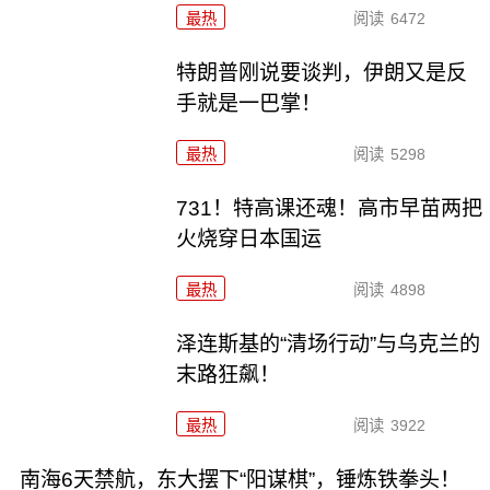
最热
阅读
6472
特朗普刚说要谈判，伊朗又是反
手就是一巴掌！
最热
阅读
5298
731！特高课还魂！高市早苗两把
火烧穿日本国运
最热
阅读
4898
泽连斯基的“清场行动”与乌克兰的
末路狂飙！
最热
阅读
3922
南海6天禁航，东大摆下“阳谋棋”，锤炼铁拳头！