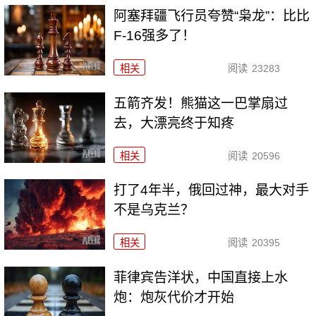
阿塞拜疆飞行员夸赞“枭龙”：比比
F-16强多了！
相关
阅读
23283
五箭齐发！熊猫这一巴掌扇过
去，大漂亮终于知疼
相关
阅读
20596
打了4年半，俄回过神，最大对手
不是乌克兰？
相关
阅读
20395
菲律宾告洋状，中国直接上水
炮：炮灰代价才开始