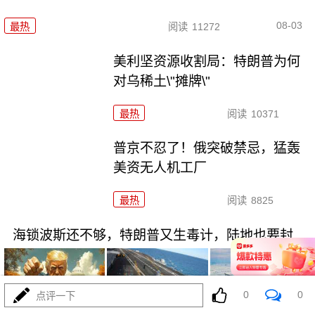
08-03
最热
阅读
11272
美利坚资源收割局：特朗普为何
对乌稀土\"摊牌\"
最热
阅读
10371
普京不忍了！俄突破禁忌，猛轰
美资无人机工厂
最热
阅读
8825
海锁波斯还不够，特朗普又生毒计，陆地也要封
0
0
点评一下