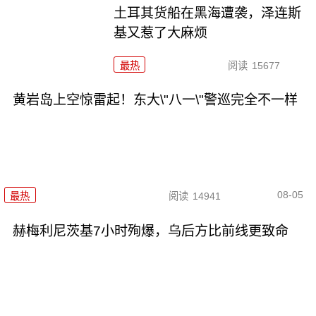
土耳其货船在黑海遭袭，泽连斯
基又惹了大麻烦
最热
阅读
15677
黄岩岛上空惊雷起！东大\"八一\"警巡完全不一样
08-05
最热
阅读
14941
赫梅利尼茨基7小时殉爆，乌后方比前线更致命