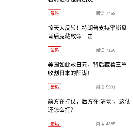
最热
阅读
7459
惊天大反转！特朗普支持率崩盘
背后竟藏致命一击
最热
阅读
7150
美国如此救日元，背后藏着三重
收割日本的阳谋！
最热
阅读
5931
前方在打仗，后方在“清场”，这仗
还怎么打？
最热
阅读
4885