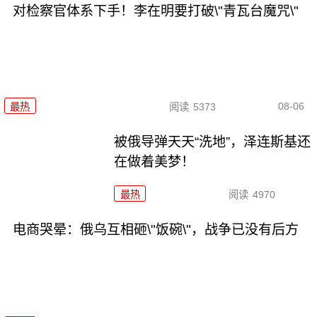
对检察官体系下手！李在明要打破\"青瓦台魔咒\"
08-06
最热
阅读
5373
被俄导弹天天“洗地”，泽连斯基还
在做着美梦！
最热
阅读
4970
电商哭晕：俄乌互相砸\"饭碗\"，战争已没有后方