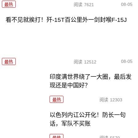
08-05
最热
阅读
7621
看不见就挨打！歼-15T百公里外一剑封喉F-15J
08-05
最热
阅读
12512
印度满世界绕了一大圈，最后发
现还是中国好？
最热
阅读
12303
以色列内讧公开化！防长一句
话，军队不买账