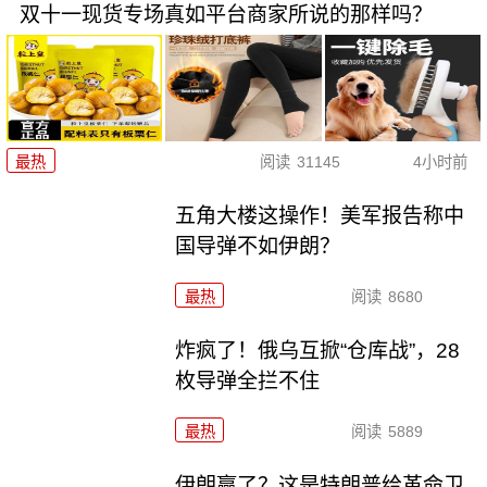
双十一现货专场真如平台商家所说的那样吗？
最热
阅读
31145
4小时前
五角大楼这操作！美军报告称中
国导弹不如伊朗？
最热
阅读
8680
炸疯了！俄乌互掀“仓库战”，28
枚导弹全拦不住
最热
阅读
5889
伊朗赢了？这是特朗普给革命卫