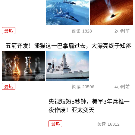
最热
阅读
1828
2小时前
五箭齐发！熊猫这一巴掌扇过去，大漂亮终于知疼
最热
阅读
20596
4小时前
央视短短5秒钟，美军3年兵推一
夜作废！亚太变天
最热
阅读
16312