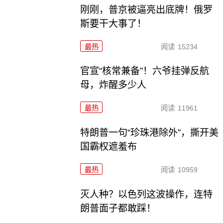
刚刚，普京被逼亮出底牌！俄罗
斯要干大事了！
最热
阅读
15234
官宣“核常兼备”！六爷挂弹反航
母，炸醒多少人
最热
阅读
11961
特朗普一句“珍珠港除外”，撕开美
国霸权遮羞布
最热
阅读
10959
灭人种？以色列这波操作，连特
朗普面子都敢踩！