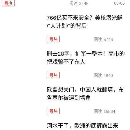
08-06
最热
阅读
3445
766亿买不来安全？美核潜光鲜
\"大计划\"的背后
最热
阅读
5746
删去28字，扩军一整本！高市的
把戏骗不了东大
最热
阅读
4840
欧盟想关门，中国人就翻墙，布
鲁塞尔被逼到墙角
最热
阅读
15534
河水干了，欧洲的底裤露出来