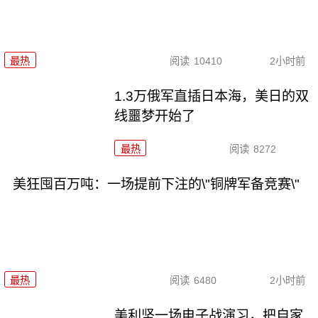
最热
阅读
10410
2小时前
1.3万俄军直插日本海，美日的双
线噩梦开始了
最热
阅读
8272
美狂囤百万吨：一场提前下注的\"铜牌军备竞赛\"
最热
阅读
6480
2小时前
美利坚一场电子战演习，把自家