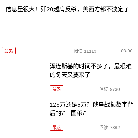
信息量很大！歼20越肩反杀，美西方都不淡定了
08-06
最热
阅读
11113
泽连斯基的时间不多了，最艰难
的冬天又要来了
最热
阅读
9730
125万还是5万？俄乌战损数字背
后的\"三国杀\"
最热
阅读
7362