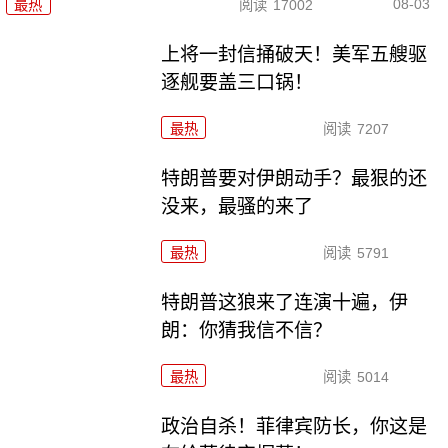
08-03
最热
阅读
17002
上将一封信捅破天！美军五艘驱
逐舰要盖三口锅！
最热
阅读
7207
特朗普要对伊朗动手？最狠的还
没来，最骚的来了
最热
阅读
5791
特朗普这狼来了连演十遍，伊
朗：你猜我信不信？
最热
阅读
5014
政治自杀！菲律宾防长，你这是