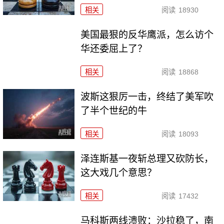
相关
阅读
18930
美国最狠的反华鹰派，怎么访个
华还委屈上了？
相关
阅读
18868
波斯这狠厉一击，终结了美军吹
了半个世纪的牛
相关
阅读
18093
泽连斯基一夜斩总理又砍防长，
这大戏几个意思？
相关
阅读
17432
马科斯两线溃败：沙拉稳了，南