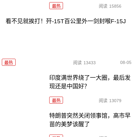
最热
阅读
15856
看不见就挨打！歼-15T百公里外一剑封喉F-15J
08-05
最热
阅读
13433
印度满世界绕了一大圈，最后发
现还是中国好？
最热
阅读
13079
特朗普突然关闭领事馆，高市早
苗的美梦该醒了