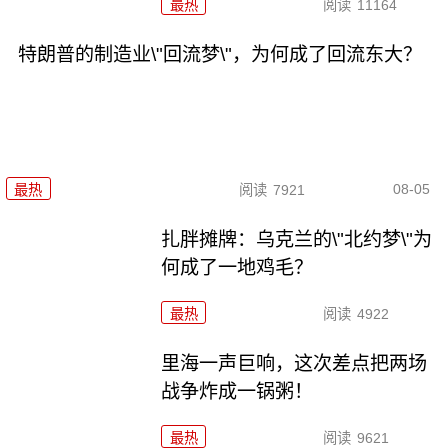
最热
阅读
11164
特朗普的制造业\"回流梦\"，为何成了回流东大？
08-05
最热
阅读
7921
扎胖摊牌：乌克兰的\"北约梦\"为
何成了一地鸡毛？
最热
阅读
4922
里海一声巨响，这次差点把两场
战争炸成一锅粥！
最热
阅读
9621