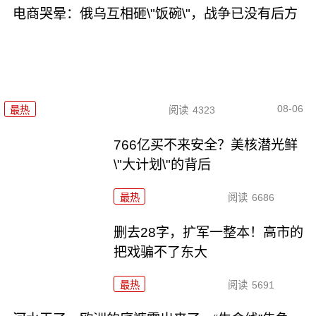
电商哭晕：俄乌互相砸\"饭碗\"，战争已没有后方
08-06
最热
阅读
4323
766亿买不来安全？美核潜光鲜
\"大计划\"的背后
最热
阅读
6686
删去28字，扩军一整本！高市的
把戏骗不了东大
最热
阅读
5691