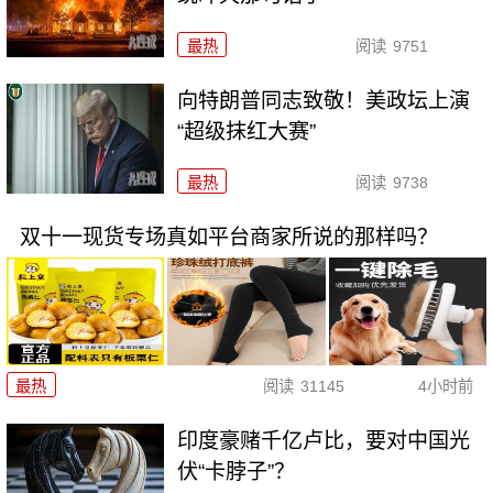
最热
阅读
9751
向特朗普同志致敬！美政坛上演
“超级抹红大赛”
最热
阅读
9738
双十一现货专场真如平台商家所说的那样吗？
最热
阅读
31145
4小时前
印度豪赌千亿卢比，要对中国光
伏“卡脖子”？