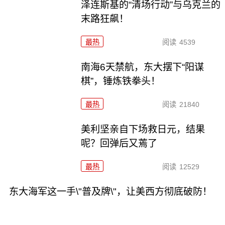
泽连斯基的“清场行动”与乌克兰的
末路狂飙！
最热
阅读
4539
南海6天禁航，东大摆下“阳谋
棋”，锤炼铁拳头！
最热
阅读
21840
美利坚亲自下场救日元，结果
呢？回弹后又蔫了
最热
阅读
12529
东大海军这一手\"普及牌\"，让美西方彻底破防！