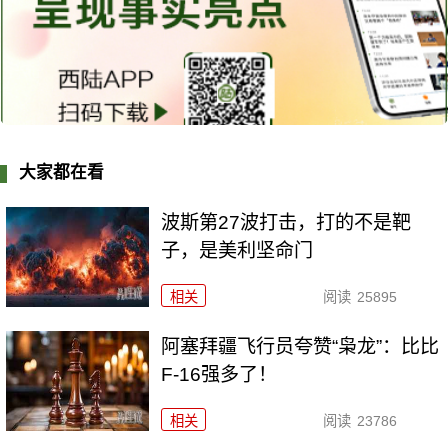
大家都在看
波斯第27波打击，打的不是靶
子，是美利坚命门
相关
阅读
25895
阿塞拜疆飞行员夸赞“枭龙”：比比
F-16强多了！
相关
阅读
23786