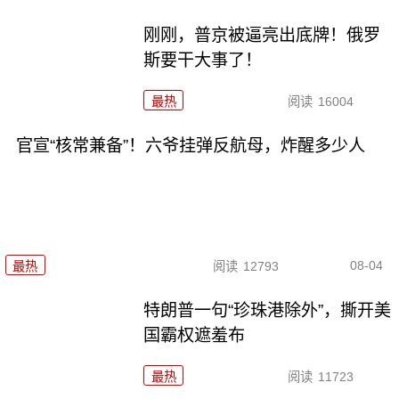
刚刚，普京被逼亮出底牌！俄罗
斯要干大事了！
最热
阅读
16004
官宣“核常兼备”！六爷挂弹反航母，炸醒多少人
08-04
最热
阅读
12793
特朗普一句“珍珠港除外”，撕开美
国霸权遮羞布
最热
阅读
11723