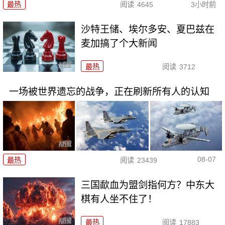
最热
阅读
4645
3小时前
沙特王储、埃尔多安、夏巴兹在
麦加搞了个大新闻
最热
阅读
3712
一场被世界遗忘的战争，正在刷新所有人的认知
08-07
最热
阅读
23439
三国歃血为盟剑指何方？中东大
棋有人坐不住了！
最热
阅读
17883