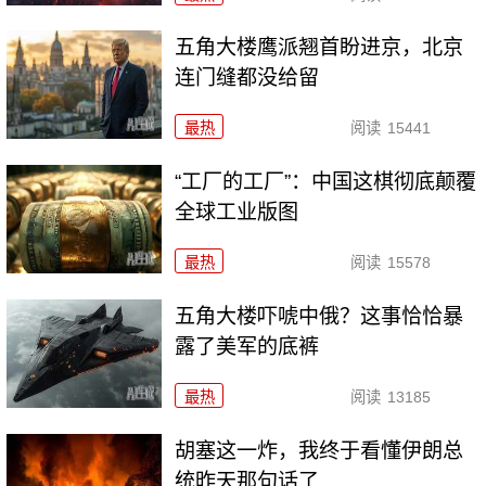
五角大楼鹰派翘首盼进京，北京
连门缝都没给留
最热
阅读
15441
“工厂的工厂”：中国这棋彻底颠覆
全球工业版图
最热
阅读
15578
五角大楼吓唬中俄？这事恰恰暴
露了美军的底裤
最热
阅读
13185
胡塞这一炸，我终于看懂伊朗总
统昨天那句话了