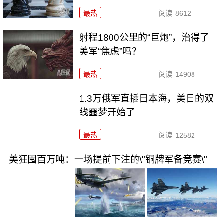
最热
阅读
8612
射程1800公里的“巨炮”，治得了
美军“焦虑”吗？
最热
阅读
14908
1.3万俄军直插日本海，美日的双
线噩梦开始了
最热
阅读
12582
美狂囤百万吨：一场提前下注的\"铜牌军备竞赛\"