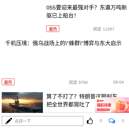
055要迎来最强对手？东瀛万吨新
驱已上船台！
最热
阅读
11397
千机压境：俄乌战场上的\"蜂群\"博弈与东大启示
08-04
最热
阅读
8766
算了不打了？特朗普这脚刹车，
把全世界都晃吐了
最热
阅读
16075
0
0
点评一下