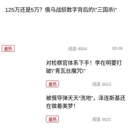
125万还是5万？俄乌战损数字背后的\"三国杀\"
08-06
最热
阅读
8504
对检察官体系下手！李在明要打
破\"青瓦台魔咒\"
最热
阅读
6612
被俄导弹天天“洗地”，泽连斯基还
在做着美梦！
最热
阅读
6021