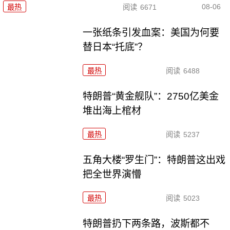
08-06
最热
阅读
6671
一张纸条引发血案：美国为何要
替日本“托底”？
最热
阅读
6488
特朗普“黄金舰队”：2750亿美金
堆出海上棺材
最热
阅读
5237
五角大楼“罗生门”：特朗普这出戏
把全世界演懵
最热
阅读
5023
特朗普扔下两条路，波斯都不