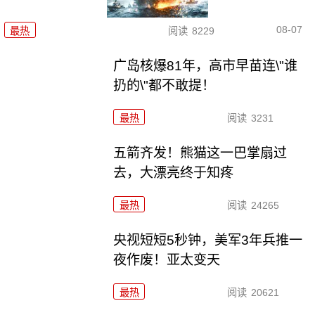
08-07
最热
阅读
8229
广岛核爆81年，高市早苗连\"谁
扔的\"都不敢提！
最热
阅读
3231
五箭齐发！熊猫这一巴掌扇过
去，大漂亮终于知疼
最热
阅读
24265
央视短短5秒钟，美军3年兵推一
夜作废！亚太变天
最热
阅读
20621