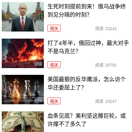
生死时刻提前到来！俄乌战争终
到见分晓的时刻？
相关
阅读
23241
打了4年半，俄回过神，最大对手
不是乌克兰？
相关
阅读
20781
美国最狠的反华鹰派，怎么访个
华还委屈上了？
相关
阅读
19247
血条见底？美利坚这艘巨轮，或
许撑不了多久了