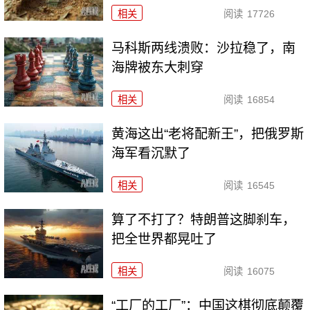
相关
阅读
17726
马科斯两线溃败：沙拉稳了，南
海牌被东大刺穿
相关
阅读
16854
黄海这出“老将配新王”，把俄罗斯
海军看沉默了
相关
阅读
16545
算了不打了？特朗普这脚刹车，
把全世界都晃吐了
相关
阅读
16075
“工厂的工厂”：中国这棋彻底颠覆