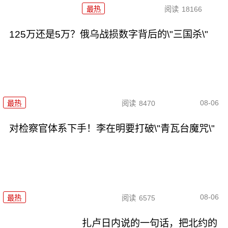
最热
阅读
18166
125万还是5万？俄乌战损数字背后的\"三国杀\"
08-06
最热
阅读
8470
对检察官体系下手！李在明要打破\"青瓦台魔咒\"
08-06
最热
阅读
6575
扎卢日内说的一句话，把北约的