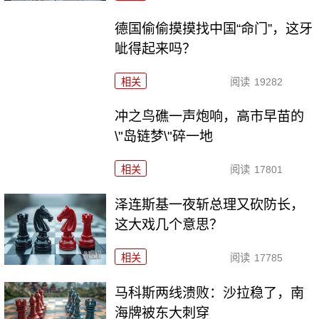
德国偷偷摸摸找中国“命门”，这牙
呲得起来吗？
相关
阅读
19282
冲之鸟礁一声炮响，高市早苗的
\"岛链梦\"碎一地
相关
阅读
17801
泽连斯基一夜斩总理又砍防长，
这大戏几个意思？
相关
阅读
17785
马科斯两线溃败：沙拉稳了，南
海牌被东大刺穿