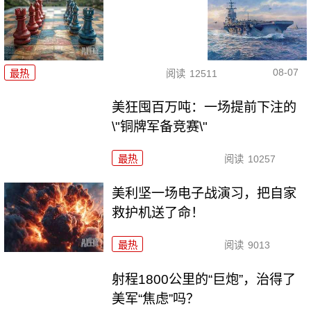
08-07
最热
阅读
12511
美狂囤百万吨：一场提前下注的
\"铜牌军备竞赛\"
最热
阅读
10257
美利坚一场电子战演习，把自家
救护机送了命！
最热
阅读
9013
射程1800公里的“巨炮”，治得了
美军“焦虑”吗？