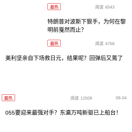
最热
阅读
6543
特朗普对波斯下狠手，为何在黎
明前戛然而止？
最热
阅读
4768
美利坚亲自下场救日元，结果呢？回弹后又蔫了
08-04
最热
阅读
12508
055要迎来最强对手？东瀛万吨新驱已上船台！