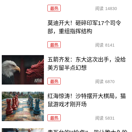
最热
阅读
14830
莫迪开大！砸碎印军17个司令
部，重组指挥结构
最热
阅读
8141
五箭齐发：东大这次出手，没给
美方留半点幻想
最热
阅读
6870
红海惊涛！沙特摆开大棋局，猫
鼠游戏才刚开场
最热
阅读
5831