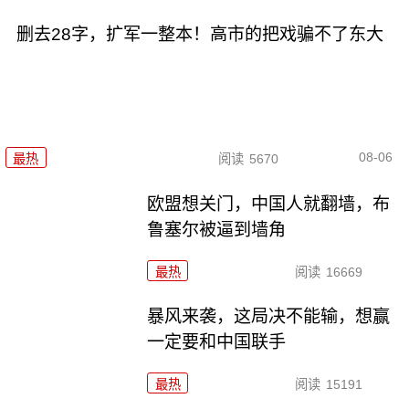
删去28字，扩军一整本！高市的把戏骗不了东大
08-06
最热
阅读
5670
欧盟想关门，中国人就翻墙，布
鲁塞尔被逼到墙角
最热
阅读
16669
暴风来袭，这局决不能输，想赢
一定要和中国联手
最热
阅读
15191