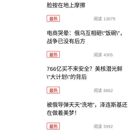
脸按在地上摩擦
最热
阅读
13079
电商哭晕：俄乌互相砸\"饭碗\"，
战争已没有后方
最热
阅读
4305
766亿买不来安全？美核潜光鲜
\"大计划\"的背后
最热
阅读
6662
被俄导弹天天“洗地”，泽连斯基还
在做着美梦！
最热
阅读
5992