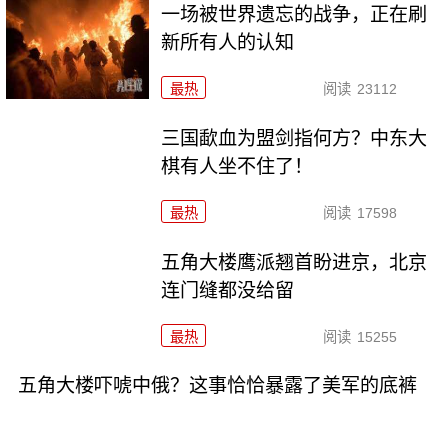
一场被世界遗忘的战争，正在刷
新所有人的认知
最热
阅读
23112
三国歃血为盟剑指何方？中东大
棋有人坐不住了！
最热
阅读
17598
五角大楼鹰派翘首盼进京，北京
连门缝都没给留
最热
阅读
15255
五角大楼吓唬中俄？这事恰恰暴露了美军的底裤