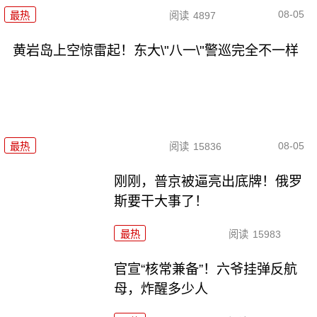
08-05
最热
阅读
4897
黄岩岛上空惊雷起！东大\"八一\"警巡完全不一样
08-05
最热
阅读
15836
刚刚，普京被逼亮出底牌！俄罗
斯要干大事了！
最热
阅读
15983
官宣“核常兼备”！六爷挂弹反航
母，炸醒多少人