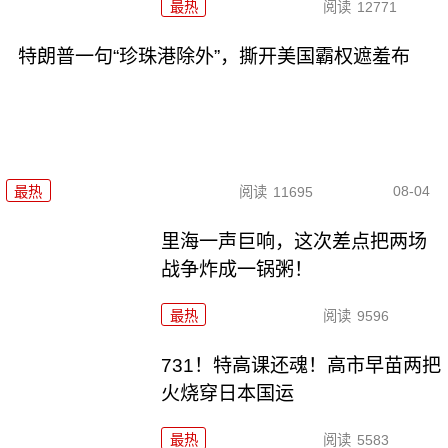
最热
阅读
12771
特朗普一句“珍珠港除外”，撕开美国霸权遮羞布
08-04
最热
阅读
11695
里海一声巨响，这次差点把两场
战争炸成一锅粥！
最热
阅读
9596
731！特高课还魂！高市早苗两把
火烧穿日本国运
最热
阅读
5583