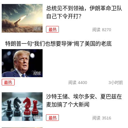
总统见不到领袖，伊朗革命卫队
自己下令开打？
最热
阅读
8270
特朗普一句“我们也想要导弹”揭了美国的老底
最热
阅读
4400
3小时前
沙特王储、埃尔多安、夏巴兹在
麦加搞了个大新闻
最热
阅读
3516