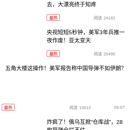
去，大漂亮终于知疼
最热
阅读
24182
央视短短5秒钟，美军3年兵推一
夜作废！亚太变天
最热
阅读
20498
五角大楼这操作！美军报告称中国导弹不如伊朗？
08-07
最热
阅读
10613
炸疯了！俄乌互掀“仓库战”，28