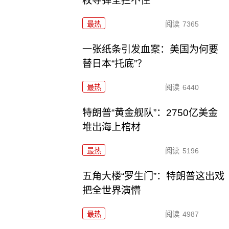
枚导弹全拦不住
最热
阅读
7365
一张纸条引发血案：美国为何要
替日本“托底”？
最热
阅读
6440
特朗普“黄金舰队”：2750亿美金
堆出海上棺材
最热
阅读
5196
五角大楼“罗生门”：特朗普这出戏
把全世界演懵
最热
阅读
4987