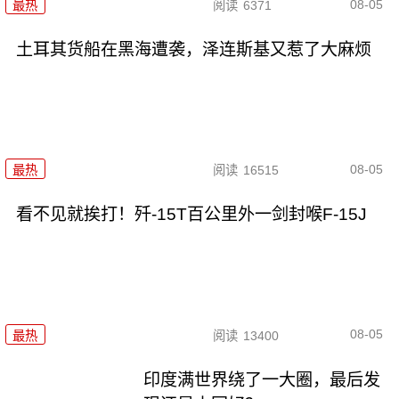
08-05
最热
阅读
6371
土耳其货船在黑海遭袭，泽连斯基又惹了大麻烦
08-05
最热
阅读
16515
看不见就挨打！歼-15T百公里外一剑封喉F-15J
08-05
最热
阅读
13400
印度满世界绕了一大圈，最后发