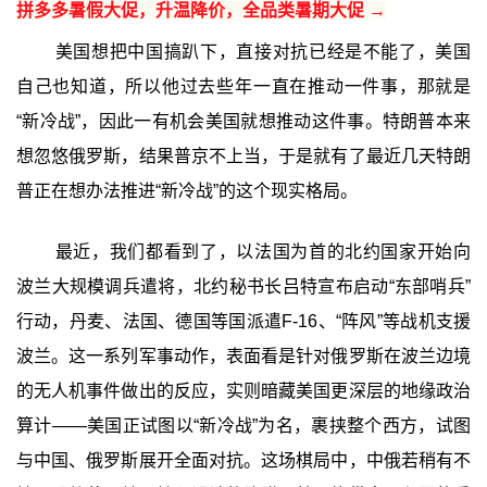
拼多多暑假大促，升温降价，全品类暑期大促 →
美国想把中国搞趴下，直接对抗已经是不能了，美国
自己也知道，所以他过去些年一直在推动一件事，那就是
“新冷战”，因此一有机会美国就想推动这件事。特朗普本来
想忽悠俄罗斯，结果普京不上当，于是就有了最近几天特朗
普正在想办法推进“新冷战”的这个现实格局。
最近，我们都看到了，以法国为首的北约国家开始向
波兰大规模调兵遣将，北约秘书长吕特宣布启动“东部哨兵”
行动，丹麦、法国、德国等国派遣F-16、“阵风”等战机支援
波兰。这一系列军事动作，表面看是针对俄罗斯在波兰边境
的无人机事件做出的反应，实则暗藏美国更深层的地缘政治
算计——美国正试图以“新冷战”为名，裹挟整个西方，试图
与中国、俄罗斯展开全面对抗。这场棋局中，中俄若稍有不