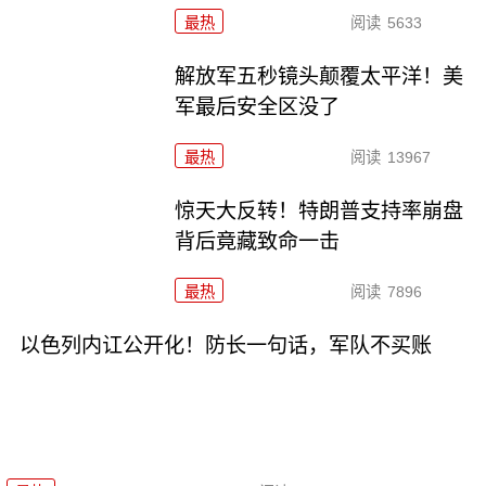
最热
阅读
5633
解放军五秒镜头颠覆太平洋！美
军最后安全区没了
最热
阅读
13967
惊天大反转！特朗普支持率崩盘
背后竟藏致命一击
最热
阅读
7896
以色列内讧公开化！防长一句话，军队不买账