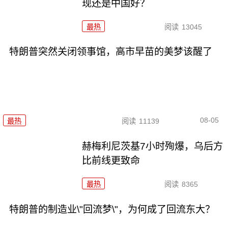
现还是中国好？
最热
阅读
13045
特朗普突然关闭领事馆，高市早苗的美梦该醒了
08-05
最热
阅读
11139
赫梅利尼茨基7小时殉爆，乌后方
比前线更致命
最热
阅读
8365
特朗普的制造业\"回流梦\"，为何成了回流东大？