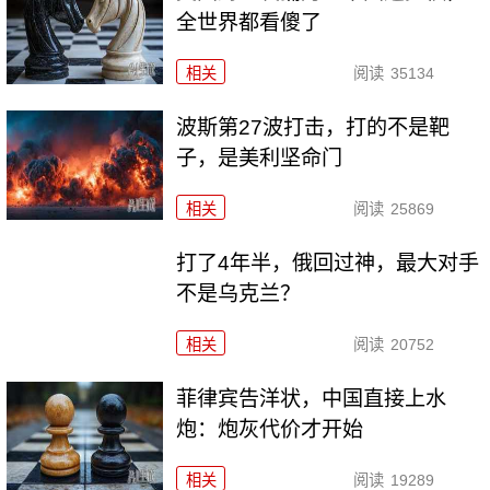
全世界都看傻了
相关
阅读
35134
波斯第27波打击，打的不是靶
子，是美利坚命门
相关
阅读
25869
打了4年半，俄回过神，最大对手
不是乌克兰？
相关
阅读
20752
菲律宾告洋状，中国直接上水
炮：炮灰代价才开始
相关
阅读
19289