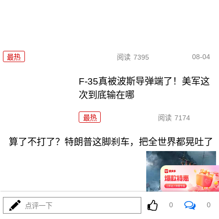
08-04
最热
阅读
7395
F-35真被波斯导弹端了！美军这
次到底输在哪
最热
阅读
7174
算了不打了？特朗普这脚刹车，把全世界都晃吐了
0
0
点评一下
08-03
最热
阅读
16054