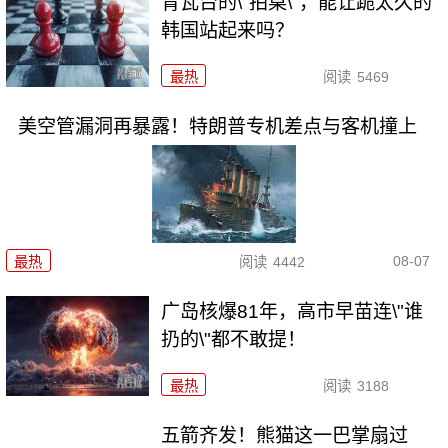
青瓦台的\"拍桌\"，能让跪太久的
韩国站起来吗？
最热
阅读
5469
美空管漏洞再暴露！特朗普专机差点与客机撞上
08-07
最热
阅读
4442
广岛核爆81年，高市早苗连\"谁
扔的\"都不敢提！
最热
阅读
3188
五箭齐发！熊猫这一巴掌扇过