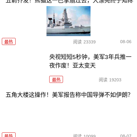
五箭齐发！熊猫这一巴掌扇过去，大漂亮终于知疼
08-06
最热
阅读
23339
央视短短5秒钟，美军3年兵推一
夜作废！亚太变天
最热
阅读
19203
五角大楼这操作！美军报告称中国导弹不如伊朗？
08-07
最热
阅读
10099