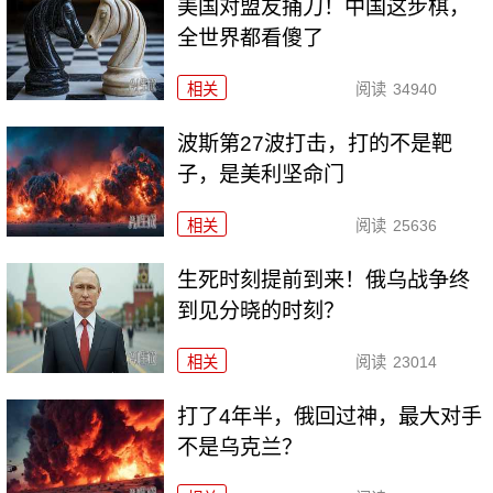
美国对盟友捅刀！中国这步棋，
全世界都看傻了
相关
阅读
34940
波斯第27波打击，打的不是靶
子，是美利坚命门
相关
阅读
25636
生死时刻提前到来！俄乌战争终
到见分晓的时刻？
相关
阅读
23014
打了4年半，俄回过神，最大对手
不是乌克兰？