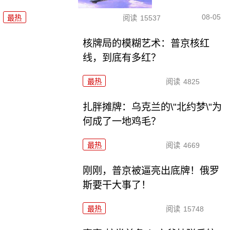
08-05
最热
阅读
15537
核牌局的模糊艺术：普京核红
线，到底有多红？
最热
阅读
4825
扎胖摊牌：乌克兰的\"北约梦\"为
何成了一地鸡毛？
最热
阅读
4669
刚刚，普京被逼亮出底牌！俄罗
斯要干大事了！
最热
阅读
15748