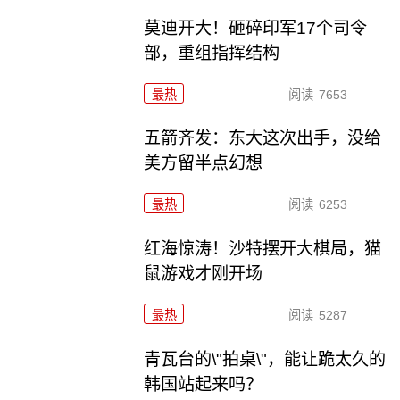
莫迪开大！砸碎印军17个司令
部，重组指挥结构
最热
阅读
7653
五箭齐发：东大这次出手，没给
美方留半点幻想
最热
阅读
6253
红海惊涛！沙特摆开大棋局，猫
鼠游戏才刚开场
最热
阅读
5287
青瓦台的\"拍桌\"，能让跪太久的
韩国站起来吗？