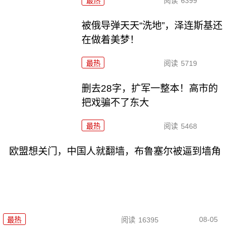
最热
阅读
6399
被俄导弹天天“洗地”，泽连斯基还
在做着美梦！
最热
阅读
5719
删去28字，扩军一整本！高市的
把戏骗不了东大
最热
阅读
5468
欧盟想关门，中国人就翻墙，布鲁塞尔被逼到墙角
08-05
最热
阅读
16395