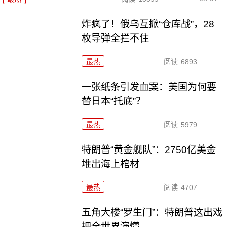
炸疯了！俄乌互掀“仓库战”，28
枚导弹全拦不住
最热
阅读
6893
一张纸条引发血案：美国为何要
替日本“托底”？
最热
阅读
5979
特朗普“黄金舰队”：2750亿美金
堆出海上棺材
最热
阅读
4707
五角大楼“罗生门”：特朗普这出戏
把全世界演懵