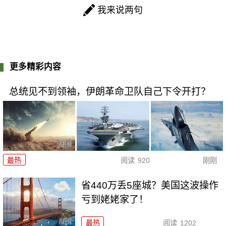
我来说两句
更多精彩内容
总统见不到领袖，伊朗革命卫队自己下令开打？
最热
阅读
920
刚刚
省440万丢5座城？美国这波操作
亏到姥姥家了！
最热
阅读
1202