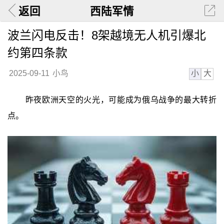
返回
西陆军情
波兰闪电反击！8架越境无人机引爆北
约第四条款
小
大
2025-09-11
小鸟
昨夜欧洲天空的火光，可能成为俄乌战争的最大转折
点。