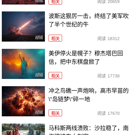
相关
阅读
20659
波斯这狠厉一击，终结了美军吹
了半个世纪的牛
相关
阅读
18312
美伊停火是幌子？穆杰塔巴回
信，把中东棋盘掀了
相关
阅读
17738
冲之鸟礁一声炮响，高市早苗的
\"岛链梦\"碎一地
相关
阅读
17670
马科斯两线溃败：沙拉稳了，南