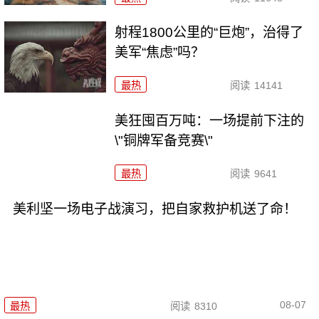
射程1800公里的“巨炮”，治得了
美军“焦虑”吗？
最热
阅读
14141
美狂囤百万吨：一场提前下注的
\"铜牌军备竞赛\"
最热
阅读
9641
美利坚一场电子战演习，把自家救护机送了命！
08-07
最热
阅读
8310