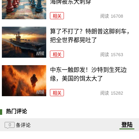
海牌被东大刺穿
相关
阅读
16708
算了不打了？特朗普这脚刹车，
把全世界都晃吐了
相关
阅读
15763
中东一触即发！沙特到生死边
缘，美国的饵太大了
相关
阅读
15282
热门评论
登陆
0
条评论