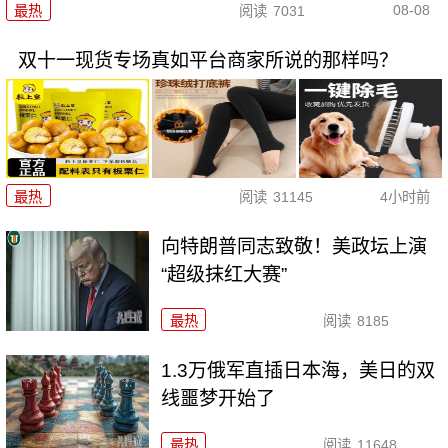
08-08
最热
阅读
7031
双十一现货专场真如平台商家所说的那样吗？
最热
阅读
31145
4小时前
向特朗普同志致敬！美政坛上演
“超级抹红大赛”
最热
阅读
8185
1.3万俄军直插日本海，美日的双
线噩梦开始了
最热
阅读
11648