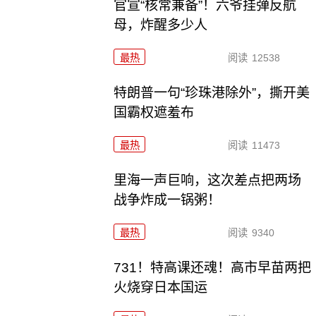
官宣“核常兼备”！六爷挂弹反航
母，炸醒多少人
最热
阅读
12538
特朗普一句“珍珠港除外”，撕开美
国霸权遮羞布
最热
阅读
11473
里海一声巨响，这次差点把两场
战争炸成一锅粥！
最热
阅读
9340
731！特高课还魂！高市早苗两把
火烧穿日本国运