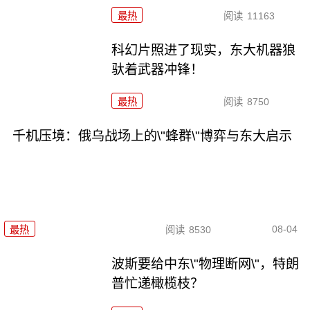
最热
阅读
11163
科幻片照进了现实，东大机器狼
驮着武器冲锋！
最热
阅读
8750
千机压境：俄乌战场上的\"蜂群\"博弈与东大启示
08-04
最热
阅读
8530
波斯要给中东\"物理断网\"，特朗
普忙递橄榄枝？