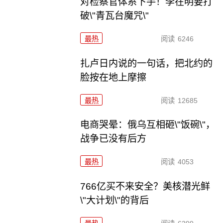
对检察官体系下手！李在明要打
破\"青瓦台魔咒\"
最热
阅读
6246
扎卢日内说的一句话，把北约的
脸按在地上摩擦
最热
阅读
12685
电商哭晕：俄乌互相砸\"饭碗\"，
战争已没有后方
最热
阅读
4053
766亿买不来安全？美核潜光鲜
\"大计划\"的背后