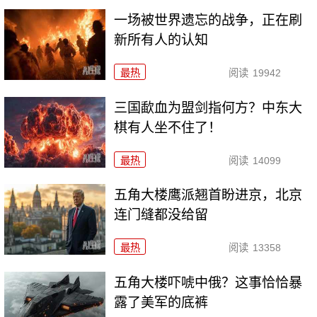
一场被世界遗忘的战争，正在刷
新所有人的认知
最热
阅读
19942
三国歃血为盟剑指何方？中东大
棋有人坐不住了！
最热
阅读
14099
五角大楼鹰派翘首盼进京，北京
连门缝都没给留
最热
阅读
13358
五角大楼吓唬中俄？这事恰恰暴
露了美军的底裤