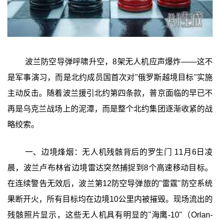
波兰防空导弹呼啸升空，8架无人机应声爆炸——这不
是军事演习，而是北约成员国首次对"俄罗斯越境目标"实施
主动反击。随着波兰援引北约第四条款，普京面临的早已不
再是乌克兰战场上的泥潭，而是整个北约集团逐渐收紧的战
略绞索。
一、边境烽烟：无人机残骸背后的罗生门 11月6日凌
晨，波兰卢布林省边境雷达突然捕捉到8个高速移动目标。
在连续警告无效后，波兰第12防空导弹旅的"雷霆"防空系统
果断开火，所有目标均在边境10公里内被摧毁。现场流出的
残骸照片显示，这些无人机具有明显的"海鹰-10"（Orlan-