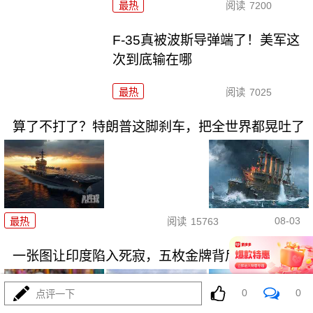
最热
阅读
7200
F-35真被波斯导弹端了！美军这
次到底输在哪
最热
阅读
7025
算了不打了？特朗普这脚刹车，把全世界都晃吐了
08-03
最热
阅读
15763
一张图让印度陷入死寂，五枚金牌背后的终极真相
0
0
点评一下