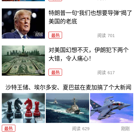
特朗普一句“我们也想要导弹”揭了
美国的老底
最热
阅读
701
对美国幻想不灭，伊朗犯下两个
大错，令人痛心！
最热
阅读
617
沙特王储、埃尔多安、夏巴兹在麦加搞了个大新闻
最热
阅读
629
刚刚