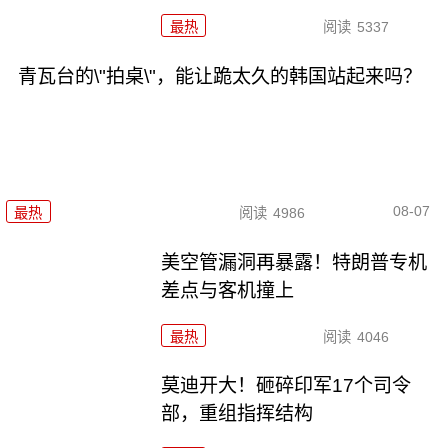
最热
阅读
5337
青瓦台的\"拍桌\"，能让跪太久的韩国站起来吗？
08-07
最热
阅读
4986
美空管漏洞再暴露！特朗普专机
差点与客机撞上
最热
阅读
4046
莫迪开大！砸碎印军17个司令
部，重组指挥结构