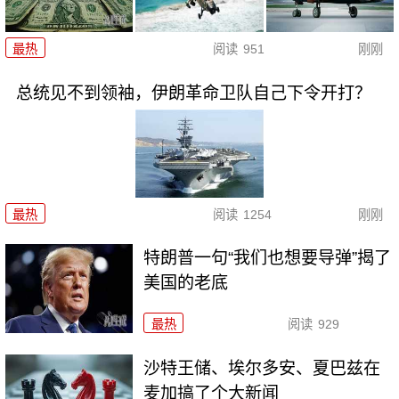
最热
阅读
951
刚刚
总统见不到领袖，伊朗革命卫队自己下令开打？
最热
阅读
1254
刚刚
特朗普一句“我们也想要导弹”揭了
美国的老底
最热
阅读
929
沙特王储、埃尔多安、夏巴兹在
麦加搞了个大新闻