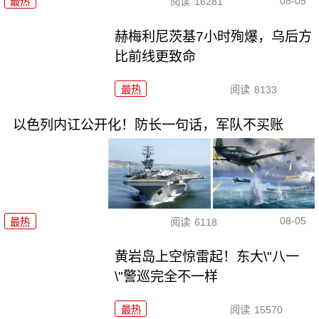
08-05
最热
阅读
16281
赫梅利尼茨基7小时殉爆，乌后方
比前线更致命
最热
阅读
8133
以色列内讧公开化！防长一句话，军队不买账
08-05
最热
阅读
6118
黄岩岛上空惊雷起！东大\"八一
\"警巡完全不一样
最热
阅读
15570