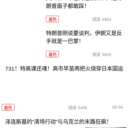
朗普面子都敢踩！
最热
阅读
6954
特朗普刚说要谈判，伊朗又是反
手就是一巴掌！
最热
阅读
5818
731！特高课还魂！高市早苗两把火烧穿日本国运
08-04
最热
阅读
5406
泽连斯基的“清场行动”与乌克兰的末路狂飙！