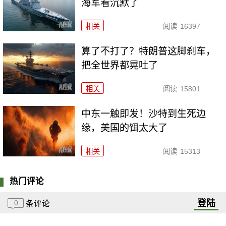
海军看沉默了
相关
阅读
16397
算了不打了？特朗普这脚刹车，
把全世界都晃吐了
相关
阅读
15801
中东一触即发！沙特到生死边
缘，美国的饵太大了
相关
阅读
15313
热门评论
登陆
0
条评论