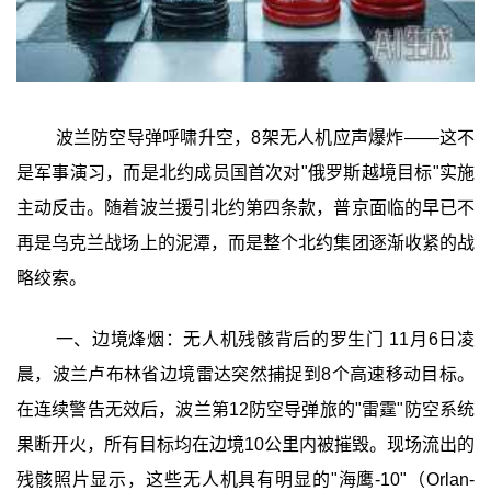
波兰防空导弹呼啸升空，8架无人机应声爆炸——这不
是军事演习，而是北约成员国首次对"俄罗斯越境目标"实施
主动反击。随着波兰援引北约第四条款，普京面临的早已不
再是乌克兰战场上的泥潭，而是整个北约集团逐渐收紧的战
略绞索。
一、边境烽烟：无人机残骸背后的罗生门 11月6日凌
晨，波兰卢布林省边境雷达突然捕捉到8个高速移动目标。
在连续警告无效后，波兰第12防空导弹旅的"雷霆"防空系统
果断开火，所有目标均在边境10公里内被摧毁。现场流出的
残骸照片显示，这些无人机具有明显的"海鹰-10"（Orlan-