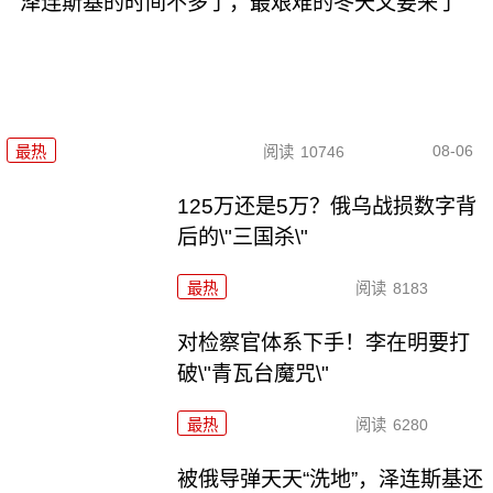
泽连斯基的时间不多了，最艰难的冬天又要来了
08-06
最热
阅读
10746
125万还是5万？俄乌战损数字背
后的\"三国杀\"
最热
阅读
8183
对检察官体系下手！李在明要打
破\"青瓦台魔咒\"
最热
阅读
6280
被俄导弹天天“洗地”，泽连斯基还