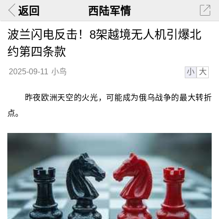
返回
西陆军情
波兰闪电反击！8架越境无人机引爆北
约第四条款
小
大
2025-09-11
小鸟
昨夜欧洲天空的火光，可能成为俄乌战争的最大转折
点。