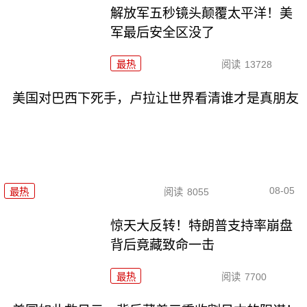
解放军五秒镜头颠覆太平洋！美
军最后安全区没了
最热
阅读
13728
美国对巴西下死手，卢拉让世界看清谁才是真朋友
08-05
最热
阅读
8055
惊天大反转！特朗普支持率崩盘
背后竟藏致命一击
最热
阅读
7700