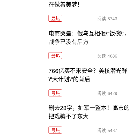
在做着美梦！
最热
阅读
5743
电商哭晕：俄乌互相砸\"饭碗\"，
战争已没有后方
最热
阅读
4086
766亿买不来安全？美核潜光鲜
\"大计划\"的背后
最热
阅读
6429
删去28字，扩军一整本！高市的
把戏骗不了东大
最热
阅读
5487