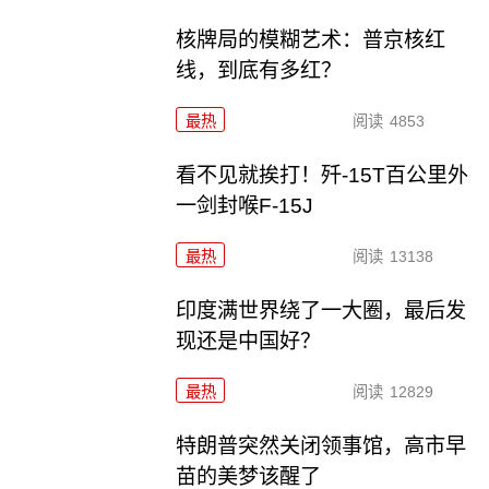
核牌局的模糊艺术：普京核红
线，到底有多红？
最热
阅读
4853
看不见就挨打！歼-15T百公里外
一剑封喉F-15J
最热
阅读
13138
印度满世界绕了一大圈，最后发
现还是中国好？
最热
阅读
12829
特朗普突然关闭领事馆，高市早
苗的美梦该醒了