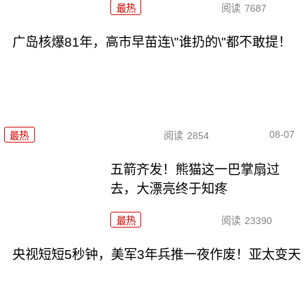
最热
阅读
7687
广岛核爆81年，高市早苗连\"谁扔的\"都不敢提！
08-07
最热
阅读
2854
五箭齐发！熊猫这一巴掌扇过
去，大漂亮终于知疼
最热
阅读
23390
央视短短5秒钟，美军3年兵推一夜作废！亚太变天