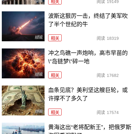
相关
阅读
19149
波斯这狠厉一击，终结了美军吹
了半个世纪的牛
相关
阅读
18319
冲之鸟礁一声炮响，高市早苗的
\"岛链梦\"碎一地
相关
阅读
17682
血条见底？美利坚这艘巨轮，或
许撑不了多久了
相关
阅读
17574
黄海这出“老将配新王”，把俄罗斯