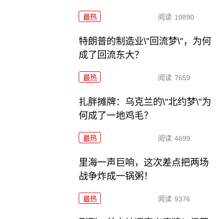
最热
阅读
10890
特朗普的制造业\"回流梦\"，为何
成了回流东大？
最热
阅读
7659
扎胖摊牌：乌克兰的\"北约梦\"为
何成了一地鸡毛？
最热
阅读
4699
里海一声巨响，这次差点把两场
战争炸成一锅粥！
最热
阅读
9376