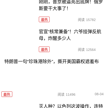
刚刚，普京被逼亮出底牌！俄罗
斯要干大事了！
最热
阅读
15782
官宣“核常兼备”！六爷挂弹反航
母，炸醒多少人
最热
阅读
12564
特朗普一句“珍珠港除外”，撕开美国霸权遮羞布
08-04
最热
阅读
11496
灭人种？以色列这波操作，连特