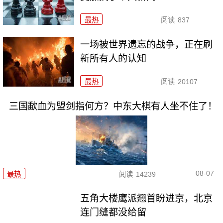
最热
阅读
837
一场被世界遗忘的战争，正在刷
新所有人的认知
最热
阅读
20107
三国歃血为盟剑指何方？中东大棋有人坐不住了！
08-07
最热
阅读
14239
五角大楼鹰派翘首盼进京，北京
连门缝都没给留