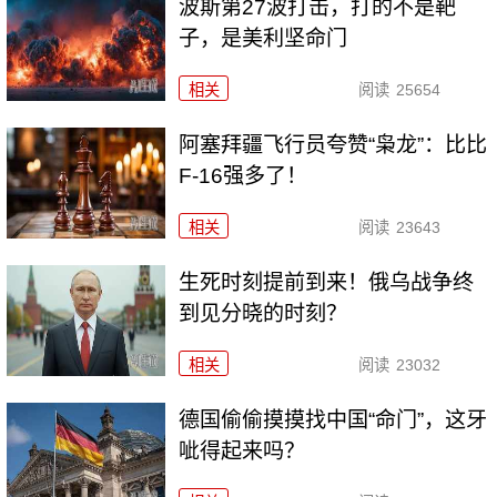
波斯第27波打击，打的不是靶
子，是美利坚命门
相关
阅读
25654
阿塞拜疆飞行员夸赞“枭龙”：比比
F-16强多了！
相关
阅读
23643
生死时刻提前到来！俄乌战争终
到见分晓的时刻？
相关
阅读
23032
德国偷偷摸摸找中国“命门”，这牙
呲得起来吗？