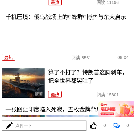
最热
阅读
11196
千机压境：俄乌战场上的\"蜂群\"博弈与东大启示
08-04
最热
阅读
8561
算了不打了？特朗普这脚刹车，
把全世界都晃吐了
最热
阅读
15801
一张图让印度陷入死寂，五枚金牌背后的终极真相
0
0
点评一下