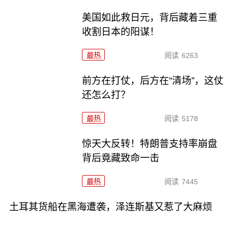
美国如此救日元，背后藏着三重
收割日本的阳谋！
最热
阅读
6263
前方在打仗，后方在“清场”，这仗
还怎么打？
最热
阅读
5178
惊天大反转！特朗普支持率崩盘
背后竟藏致命一击
最热
阅读
7445
土耳其货船在黑海遭袭，泽连斯基又惹了大麻烦