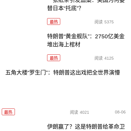
一张纸条引发血案：美国为何要
替日本“托底”？
最热
阅读
5375
特朗普“黄金舰队”：2750亿美金
堆出海上棺材
最热
阅读
4125
五角大楼“罗生门”：特朗普这出戏把全世界演懵
08-06
最热
阅读
4021
伊朗赢了？这是特朗普给革命卫