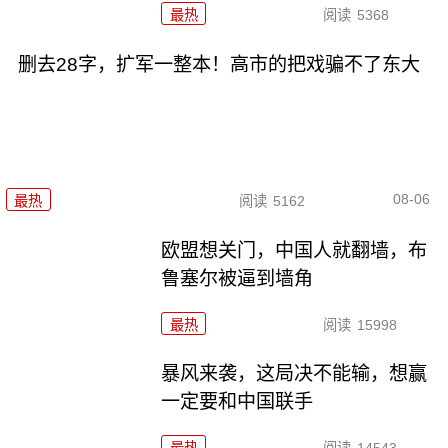
最热
阅读
5368
删去28字，扩军一整本！高市的把戏骗不了东大
08-06
最热
阅读
5162
欧盟想关门，中国人就翻墙，布
鲁塞尔被逼到墙角
最热
阅读
15998
暴风来袭，这局决不能输，想赢
一定要和中国联手