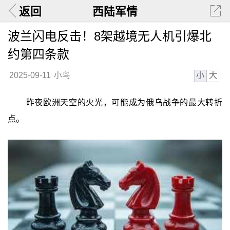
返回
西陆军情
波兰闪电反击！8架越境无人机引爆北
约第四条款
小
大
2025-09-11
小鸟
昨夜欧洲天空的火光，可能成为俄乌战争的最大转折
点。