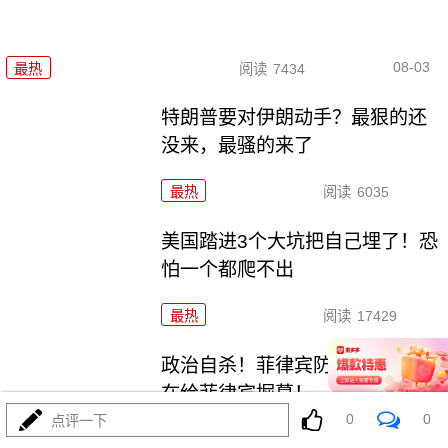
08-03
最热
阅读
7434
特朗普要对伊朗动手？最狠的还
没来，最骚的来了
最热
阅读
6035
美国踏进3个大坑把自己埋了！恐
怕一个都爬不出
最热
阅读
17429
政治自杀！菲律宾防长，你这是
在给菲律宾掘墓！
0
0
点评一下
最热
阅读
7046