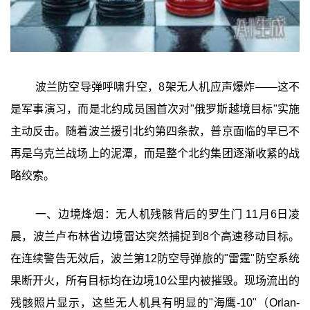
波兰防空导弹呼啸升空，8架无人机应声爆炸——这不
是军事演习，而是北约成员国首次对"俄罗斯越境目标"实施
主动反击。随着波兰援引北约第四条款，普京面临的早已不
再是乌克兰战场上的泥潭，而是整个北约集团逐渐收紧的战
略绞索。
一、边境烽烟：无人机残骸背后的罗生门 11月6日凌
晨，波兰卢布林省边境雷达突然捕捉到8个高速移动目标。
在连续警告无效后，波兰第12防空导弹旅的"雷霆"防空系统
果断开火，所有目标均在边境10公里内被摧毁。现场流出的
残骸照片显示，这些无人机具有明显的"海鹰-10"（Orlan-