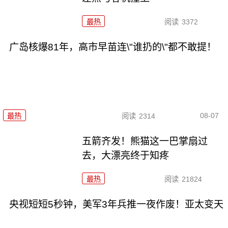
最热
阅读
3372
广岛核爆81年，高市早苗连\"谁扔的\"都不敢提！
08-07
最热
阅读
2314
五箭齐发！熊猫这一巴掌扇过
去，大漂亮终于知疼
最热
阅读
21824
央视短短5秒钟，美军3年兵推一夜作废！亚太变天