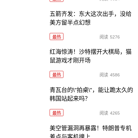
五箭齐发：东大这次出手，没给
美方留半点幻想
最热
阅读
5276
红海惊涛！沙特摆开大棋局，猫
鼠游戏才刚开场
最热
阅读
4586
青瓦台的\"拍桌\"，能让跪太久的
韩国站起来吗？
最热
阅读
4265
美空管漏洞再暴露！特朗普专机
差点与客机撞上