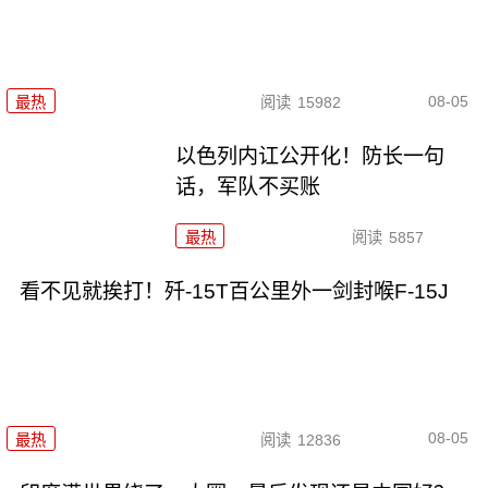
08-05
最热
阅读
15982
以色列内讧公开化！防长一句
话，军队不买账
最热
阅读
5857
看不见就挨打！歼-15T百公里外一剑封喉F-15J
08-05
最热
阅读
12836