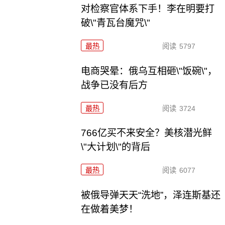
对检察官体系下手！李在明要打
破\"青瓦台魔咒\"
最热
阅读
5797
电商哭晕：俄乌互相砸\"饭碗\"，
战争已没有后方
最热
阅读
3724
766亿买不来安全？美核潜光鲜
\"大计划\"的背后
最热
阅读
6077
被俄导弹天天“洗地”，泽连斯基还
在做着美梦！