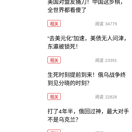
美国对盟友捅刀！中国这步棋，
全世界都看傻了
相关
阅读
34779
“去美元化”加速，美债无人问津，
东瀛被锁死！
相关
阅读
23391
生死时刻提前到来！俄乌战争终
到见分晓的时刻？
相关
阅读
22828
打了4年半，俄回过神，最大对手
不是乌克兰？