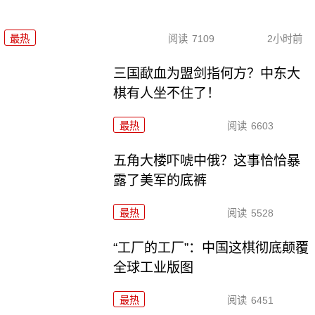
最热
阅读
7109
2小时前
三国歃血为盟剑指何方？中东大
棋有人坐不住了！
最热
阅读
6603
五角大楼吓唬中俄？这事恰恰暴
露了美军的底裤
最热
阅读
5528
“工厂的工厂”：中国这棋彻底颠覆
全球工业版图
最热
阅读
6451