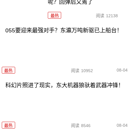
呢？回弹后又蔫了
最热
阅读
12138
055要迎来最强对手？东瀛万吨新驱已上船台！
08-04
最热
阅读
10952
科幻片照进了现实，东大机器狼驮着武器冲锋！
08-04
最热
阅读
8546