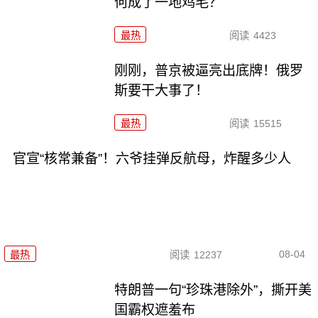
何成了一地鸡毛？
最热
阅读
4423
刚刚，普京被逼亮出底牌！俄罗
斯要干大事了！
最热
阅读
15515
官宣“核常兼备”！六爷挂弹反航母，炸醒多少人
08-04
最热
阅读
12237
特朗普一句“珍珠港除外”，撕开美
国霸权遮羞布