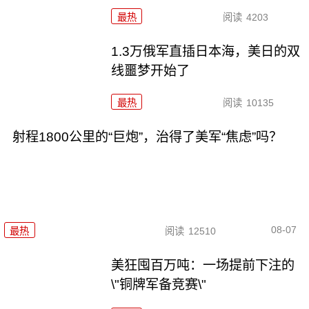
最热
阅读
4203
1.3万俄军直插日本海，美日的双
线噩梦开始了
最热
阅读
10135
射程1800公里的“巨炮”，治得了美军“焦虑”吗？
08-07
最热
阅读
12510
美狂囤百万吨：一场提前下注的
\"铜牌军备竞赛\"