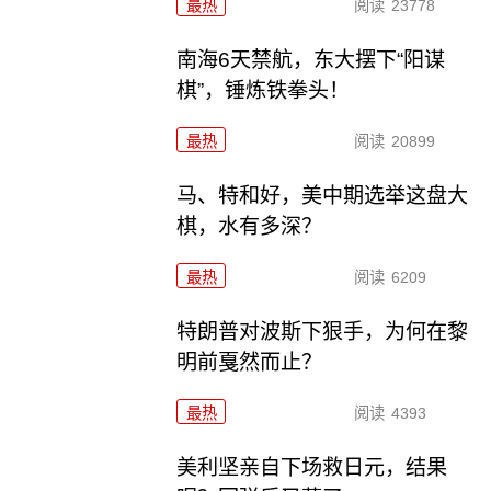
最热
阅读
23778
南海6天禁航，东大摆下“阳谋
棋”，锤炼铁拳头！
最热
阅读
20899
马、特和好，美中期选举这盘大
棋，水有多深？
最热
阅读
6209
特朗普对波斯下狠手，为何在黎
明前戛然而止？
最热
阅读
4393
美利坚亲自下场救日元，结果