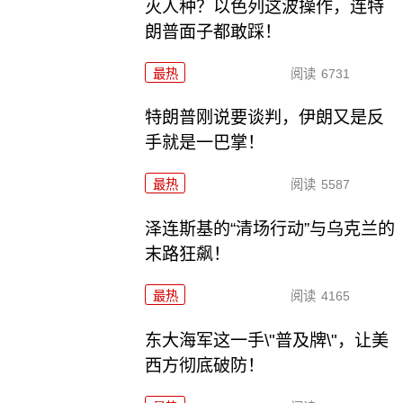
灭人种？以色列这波操作，连特
朗普面子都敢踩！
最热
阅读
6731
特朗普刚说要谈判，伊朗又是反
手就是一巴掌！
最热
阅读
5587
泽连斯基的“清场行动”与乌克兰的
末路狂飙！
最热
阅读
4165
东大海军这一手\"普及牌\"，让美
西方彻底破防！