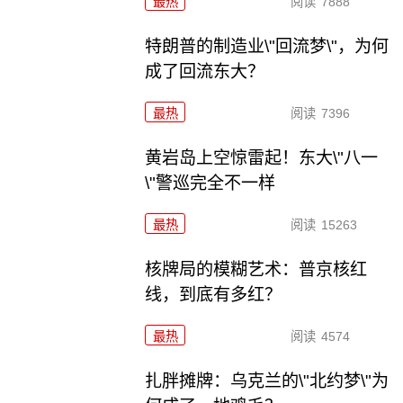
最热
阅读
7888
特朗普的制造业\"回流梦\"，为何
成了回流东大？
最热
阅读
7396
黄岩岛上空惊雷起！东大\"八一
\"警巡完全不一样
最热
阅读
15263
核牌局的模糊艺术：普京核红
线，到底有多红？
最热
阅读
4574
扎胖摊牌：乌克兰的\"北约梦\"为