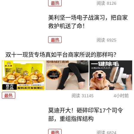
最热
阅读
8126
美利坚一场电子战演习，把自家
救护机送了命！
最热
阅读
6925
双十一现货专场真如平台商家所说的那样吗？
最热
阅读
31145
4小时前
莫迪开大！砸碎印军17个司令
部，重组指挥结构
最热
阅读
6824