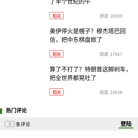
了半个世纪的牛
相关
阅读
18189
美伊停火是幌子？穆杰塔巴回
信，把中东棋盘掀了
相关
阅读
17567
算了不打了？特朗普这脚刹车，
把全世界都晃吐了
相关
阅读
15528
热门评论
登陆
0
条评论