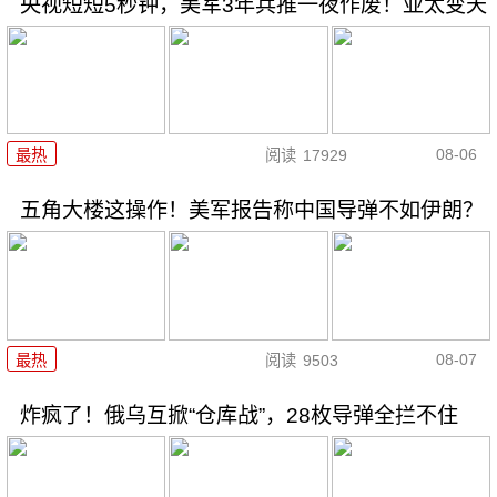
央视短短5秒钟，美军3年兵推一夜作废！亚太变天
08-06
最热
阅读
17929
五角大楼这操作！美军报告称中国导弹不如伊朗？
08-07
最热
阅读
9503
炸疯了！俄乌互掀“仓库战”，28枚导弹全拦不住