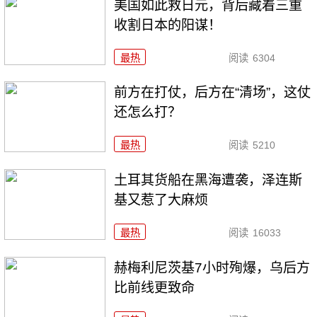
美国如此救日元，背后藏着三重
收割日本的阳谋！
最热
阅读
6304
前方在打仗，后方在“清场”，这仗
还怎么打？
最热
阅读
5210
土耳其货船在黑海遭袭，泽连斯
基又惹了大麻烦
最热
阅读
16033
赫梅利尼茨基7小时殉爆，乌后方
比前线更致命