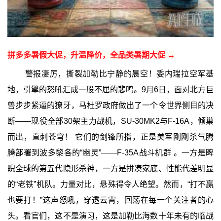
拼多多暑假大促，升温降价，全品类暑期大促 →
警报凄厉，撕裂加勒比宁静的晨空！委内瑞拉空军基
地，引擎的怒吼汇成一股不屈的悲鸣。9月6日，面对北方巨
兽步步紧逼的獠牙，马杜罗政府做出了一个令世界侧目的决
断——现役全部30架主力战机，SU-30MK2与F-16A，倾巢
而出，直刺苍穹！ 它们的剑锋所指，正是美军刚刚杀气腾
腾部署到波多黎各的“幽灵”——F-35A战斗机群 。一方是睥
睨全球的第五代隐形杀神，一方是拼凑家底、性能代差明显
的“老铁”机队。力量对比，悬殊得令人绝望。然而，“打不赢
也要打！”这声怒吼，穿透云霄，回荡在每一个关注者的心
头。看官们，这不是演习，这是加勒比海数十年未有的临战