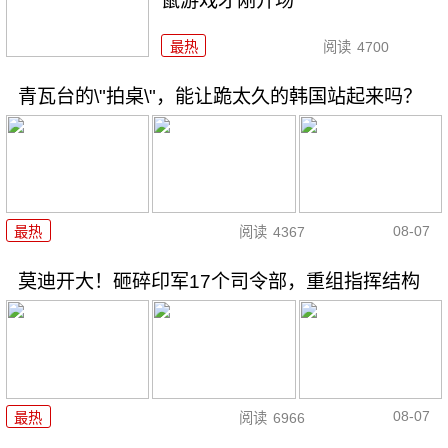
鼠游戏才刚开场
最热
阅读
4700
青瓦台的\"拍桌\"，能让跪太久的韩国站起来吗？
08-07
最热
阅读
4367
莫迪开大！砸碎印军17个司令部，重组指挥结构
08-07
最热
阅读
6966