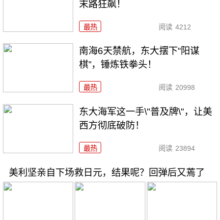
末路狂飙！
最热
阅读
4212
南海6天禁航，东大摆下“阳谋
棋”，锤炼铁拳头！
最热
阅读
20998
东大海军这一手\"普及牌\"，让美
西方彻底破防！
最热
阅读
23894
美利坚亲自下场救日元，结果呢？回弹后又蔫了