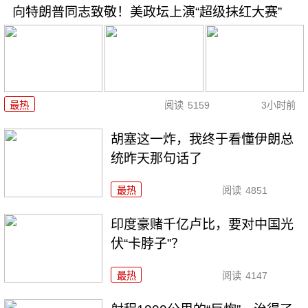
向特朗普同志致敬！美政坛上演“超级抹红大赛”
最热
阅读
5159
3小时前
胡塞这一炸，我终于看懂伊朗总
统昨天那句话了
最热
阅读
4851
印度豪赌千亿卢比，要对中国光
伏“卡脖子”？
最热
阅读
4147