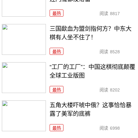
最热
阅读
8817
三国歃血为盟剑指何方？中东大
棋有人坐不住了！
最热
阅读
8528
“工厂的工厂”：中国这棋彻底颠覆
全球工业版图
最热
阅读
8202
五角大楼吓唬中俄？这事恰恰暴
露了美军的底裤
最热
阅读
6998