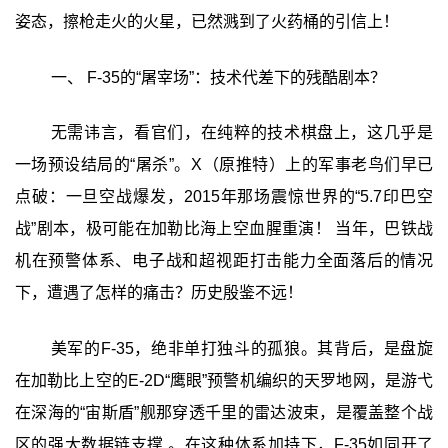
姿态，擦枪走火的火星，已然溅到了火药桶的引信上！
一、 F-35的“屠宰场”：技术代差下的残酷剧本？
无需讳言，看官们，在纯粹的技术棋盘上，这几乎是
一场预设结局的“屠杀”。X（原推特）上的军事老鸟们早已
点破：一旦空战爆发，2015年那场震惊世界的“5.7印巴空
战”剧本，极可能在加勒比海上空血腥重演！ 当年，巴铁战
机在预警体系、电子战和超视距打击能力全面落后的情况
下，遭遇了怎样的痛击？历史殷鉴不远！
美军的F-35，绝非单打独斗的孤狼。其背后，是盘旋
在加勒比上空的E-2D“鹰眼”预警机编织的天罗地网，是游弋
在深海的“宙斯盾”舰那穿透千里的雷达波束，是覆盖整个战
区的强大数据链支撑 。在这种体系加持下，F-35如同开了