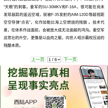
“天眼”的刺客。委军的SU-30MKV和F-16A，很可能在尚未
发现敌踪的遥远空域，就被F-35发射的AIM-120D等超视距
空空导弹“点名”，化作加勒比海上空燃烧的残骸 。技术代
差，在体系作战面前，会被放大成无法逾越的鸿沟。委空军
这悲壮的升空，更像是以血肉之躯，向世人昭示霸权压迫的
残酷本质。
上一页
下一页