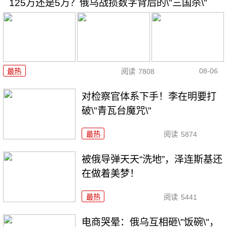
125万还是5万？俄乌战损数字背后的\"三国杀\"
08-06
最热
阅读
7808
对检察官体系下手！李在明要打
破\"青瓦台魔咒\"
最热
阅读
5874
被俄导弹天天“洗地”，泽连斯基还
在做着美梦！
最热
阅读
5441
电商哭晕：俄乌互相砸\"饭碗\"，