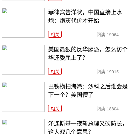
菲律宾告洋状，中国直接上水
炮：炮灰代价才开始
相关
阅读
19064
美国最狠的反华鹰派，怎么访个
华还委屈上了？
相关
阅读
19015
巴铁横扫海湾：沙科之后谁会是
下一个？美国懵了
相关
阅读
18804
泽连斯基一夜斩总理又砍防长，
这大戏几个意思？