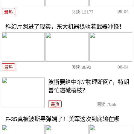
08-04
最热
阅读
12177
科幻片照进了现实，东大机器狼驮着武器冲锋！
08-04
最热
阅读
8592
波斯要给中东\"物理断网\"，特朗
普忙递橄榄枝？
最热
阅读
7055
F-35真被波斯导弹端了！美军这次到底输在哪