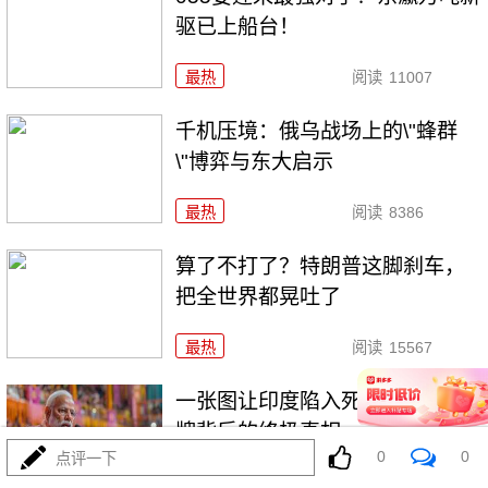
驱已上船台！
最热
阅读
11007
千机压境：俄乌战场上的\"蜂群
\"博弈与东大启示
最热
阅读
8386
算了不打了？特朗普这脚刹车，
把全世界都晃吐了
最热
阅读
15567
一张图让印度陷入死寂，五枚金
牌背后的终极真相
0
0
点评一下
最热
阅读
10849