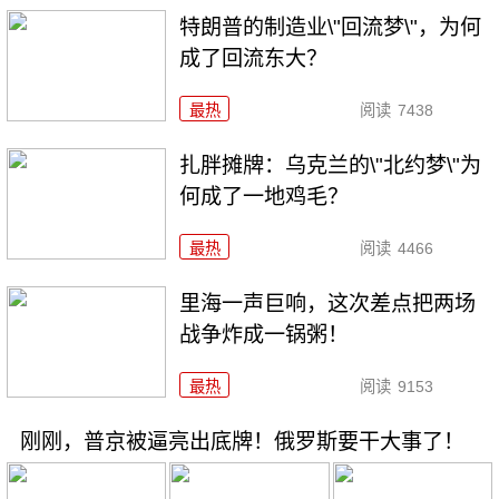
特朗普的制造业\"回流梦\"，为何
成了回流东大？
最热
阅读
7438
扎胖摊牌：乌克兰的\"北约梦\"为
何成了一地鸡毛？
最热
阅读
4466
里海一声巨响，这次差点把两场
战争炸成一锅粥！
最热
阅读
9153
刚刚，普京被逼亮出底牌！俄罗斯要干大事了！