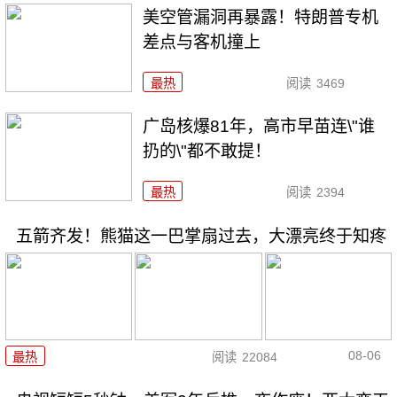
美空管漏洞再暴露！特朗普专机
差点与客机撞上
最热
阅读
3469
广岛核爆81年，高市早苗连\"谁
扔的\"都不敢提！
最热
阅读
2394
五箭齐发！熊猫这一巴掌扇过去，大漂亮终于知疼
08-06
最热
阅读
22084