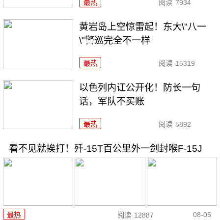
最热
阅读
7934
黄岩岛上空惊雷起！东大\"八一
\"警巡完全不一样
最热
阅读
15319
以色列内讧公开化！防长一句
话，军队不买账
最热
阅读
5892
看不见就挨打！歼-15T百公里外一剑封喉F-15J
08-05
最热
阅读
12887