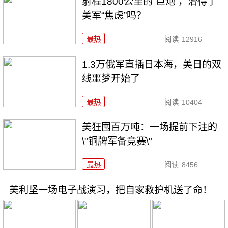
射程1800公里的“巨炮”，治得了
美军“焦虑”吗？
最热
阅读
12916
1.3万俄军直插日本海，美日的双
线噩梦开始了
最热
阅读
10404
美狂囤百万吨：一场提前下注的
\"铜牌军备竞赛\"
最热
阅读
8456
美利坚一场电子战演习，把自家救护机送了命！