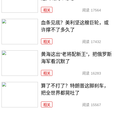
相关
阅读
17564
血条见底？美利坚这艘巨轮，或
许撑不了多久了
相关
阅读
17432
黄海这出“老将配新王”，把俄罗斯
海军看沉默了
相关
阅读
16283
算了不打了？特朗普这脚刹车，
把全世界都晃吐了
相关
阅读
15567