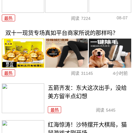
08-07
最热
阅读
7224
双十一现货专场真如平台商家所说的那样吗？
最热
阅读
31145
4小时前
五箭齐发：东大这次出手，没给
美方留半点幻想
最热
阅读
5445
红海惊涛！沙特摆开大棋局，猫