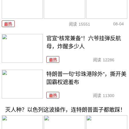
08-04
最热
阅读
15551
官宣“核常兼备”！六爷挂弹反航
母，炸醒多少人
最热
阅读
12286
特朗普一句“珍珠港除外”，撕开美
国霸权遮羞布
最热
阅读
11300
灭人种？以色列这波操作，连特朗普面子都敢踩！