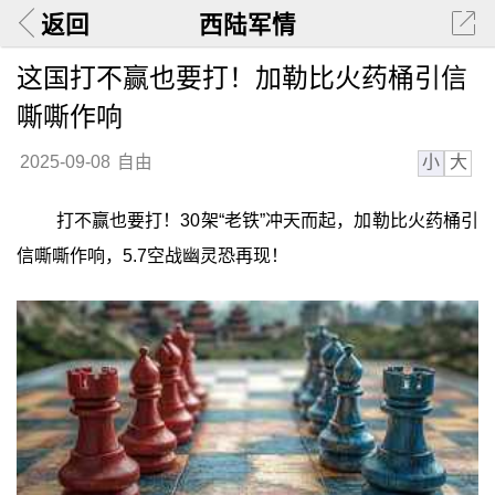
返回
西陆军情
这国打不赢也要打！加勒比火药桶引信
嘶嘶作响
小
大
2025-09-08
自由
打不赢也要打！30架“老铁”冲天而起，加勒比火药桶引
信嘶嘶作响，5.7空战幽灵恐再现！