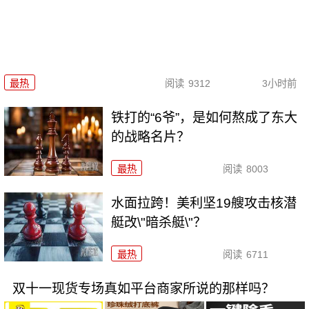
最热
阅读
9312
3小时前
铁打的“6爷”，是如何熬成了东大
的战略名片？
最热
阅读
8003
水面拉跨！美利坚19艘攻击核潜
艇改\"暗杀艇\"？
最热
阅读
6711
双十一现货专场真如平台商家所说的那样吗？