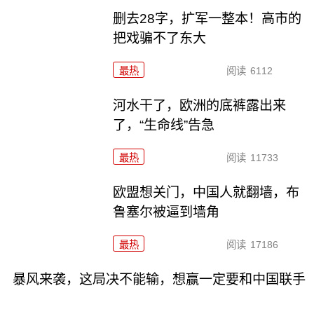
删去28字，扩军一整本！高市的
把戏骗不了东大
最热
阅读
6112
河水干了，欧洲的底裤露出来
了，“生命线”告急
最热
阅读
11733
欧盟想关门，中国人就翻墙，布
鲁塞尔被逼到墙角
最热
阅读
17186
暴风来袭，这局决不能输，想赢一定要和中国联手