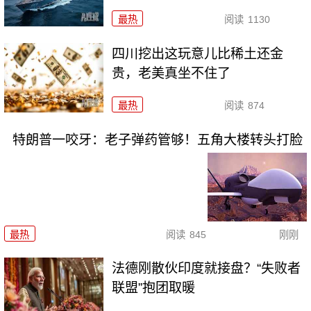
最热
阅读
1130
四川挖出这玩意儿比稀土还金
贵，老美真坐不住了
最热
阅读
874
特朗普一咬牙：老子弹药管够！五角大楼转头打脸
最热
阅读
845
刚刚
法德刚散伙印度就接盘？“失败者
联盟”抱团取暖