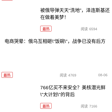
被俄导弹天天“洗地”，泽连斯基还
在做着美梦！
最热
阅读
6594
电商哭晕：俄乌互相砸\"饭碗\"，战争已没有后方
08-06
最热
阅读
4769
766亿买不来安全？美核潜光鲜
\"大计划\"的背后
最热
阅读
7166