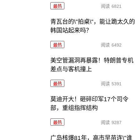
最热
阅读
6821
青瓦台的\"拍桌\"，能让跪太久的
韩国站起来吗？
最热
阅读
6492
美空管漏洞再暴露！特朗普专机
差点与客机撞上
最热
阅读
5391
莫迪开大！砸碎印军17个司令
部，重组指挥结构
最热
阅读
9287
广岛核爆81年，高市早苗连\"谁