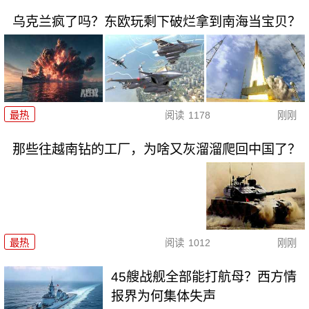
乌克兰疯了吗？东欧玩剩下破烂拿到南海当宝贝？
最热
阅读
1178
刚刚
那些往越南钻的工厂，为啥又灰溜溜爬回中国了？
最热
阅读
1012
刚刚
45艘战舰全部能打航母？西方情
报界为何集体失声