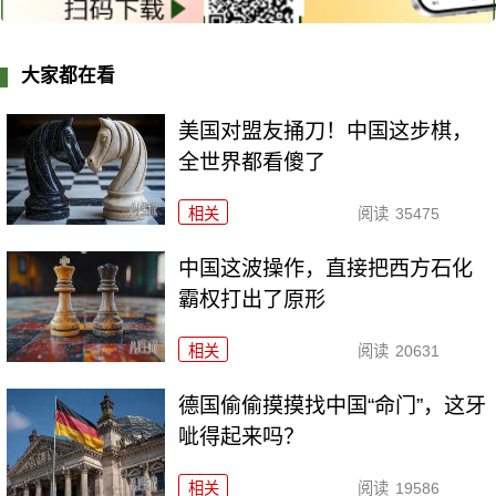
大家都在看
美国对盟友捅刀！中国这步棋，
全世界都看傻了
相关
阅读
35475
中国这波操作，直接把西方石化
霸权打出了原形
相关
阅读
20631
德国偷偷摸摸找中国“命门”，这牙
呲得起来吗？
相关
阅读
19586