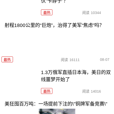
伏“卡脖子”？
最热
阅读
10344
射程1800公里的“巨炮”，治得了美军“焦虑”吗？
08-07
最热
阅读
16111
1.3万俄军直插日本海，美日的双
线噩梦开始了
最热
阅读
14016
美狂囤百万吨：一场提前下注的\"铜牌军备竞赛\"