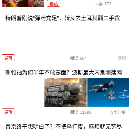
最热
阅读
772
特朗普刚说“弹药充足”，转头去土耳其翻二手货
最热
阅读
684
刚刚
新领袖为何半年不敢露面？波斯最大内鬼刚落网
最热
阅读
11699
3小时前
普京终于想明白了？不把乌打废，麻烦就无穷尽