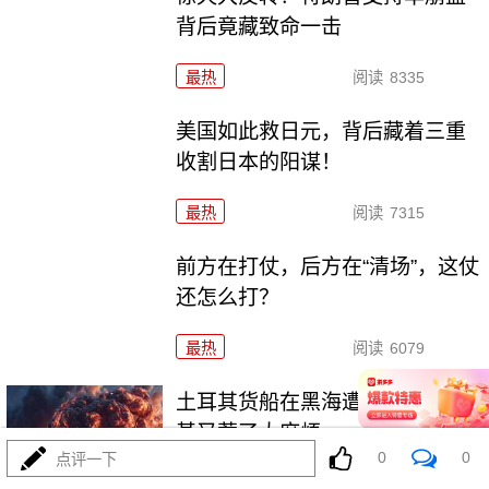
背后竟藏致命一击
最热
阅读
8335
美国如此救日元，背后藏着三重
收割日本的阳谋！
最热
阅读
7315
前方在打仗，后方在“清场”，这仗
还怎么打？
最热
阅读
6079
土耳其货船在黑海遭袭，泽连斯
基又惹了大麻烦
0
0
点评一下
最热
阅读
16978