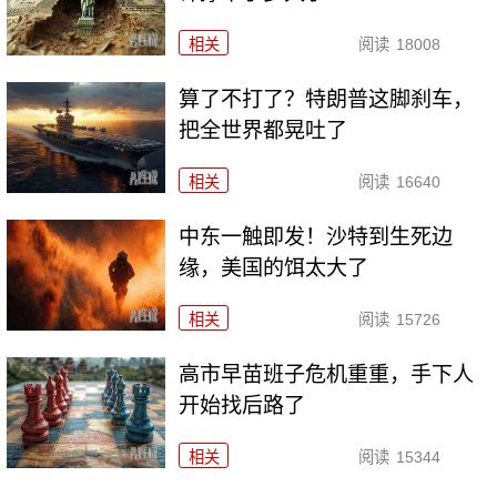
相关
阅读
18008
算了不打了？特朗普这脚刹车，
把全世界都晃吐了
相关
阅读
16640
中东一触即发！沙特到生死边
缘，美国的饵太大了
相关
阅读
15726
高市早苗班子危机重重，手下人
开始找后路了
相关
阅读
15344