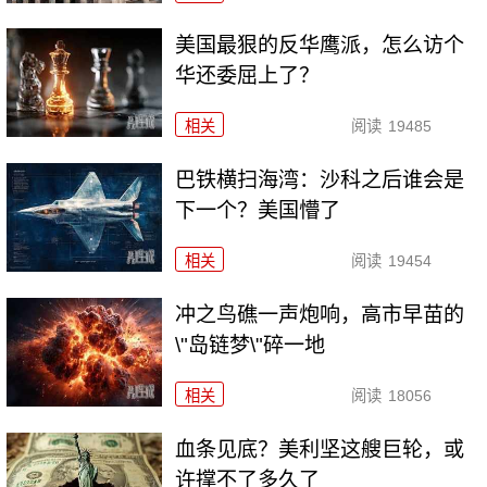
美国最狠的反华鹰派，怎么访个
华还委屈上了？
相关
阅读
19485
巴铁横扫海湾：沙科之后谁会是
下一个？美国懵了
相关
阅读
19454
冲之鸟礁一声炮响，高市早苗的
\"岛链梦\"碎一地
相关
阅读
18056
血条见底？美利坚这艘巨轮，或
许撑不了多久了