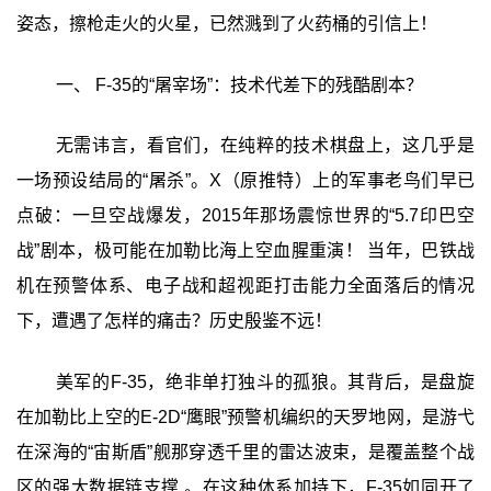
姿态，擦枪走火的火星，已然溅到了火药桶的引信上！
一、 F-35的“屠宰场”：技术代差下的残酷剧本？
无需讳言，看官们，在纯粹的技术棋盘上，这几乎是
一场预设结局的“屠杀”。X（原推特）上的军事老鸟们早已
点破：一旦空战爆发，2015年那场震惊世界的“5.7印巴空
战”剧本，极可能在加勒比海上空血腥重演！ 当年，巴铁战
机在预警体系、电子战和超视距打击能力全面落后的情况
下，遭遇了怎样的痛击？历史殷鉴不远！
美军的F-35，绝非单打独斗的孤狼。其背后，是盘旋
在加勒比上空的E-2D“鹰眼”预警机编织的天罗地网，是游弋
在深海的“宙斯盾”舰那穿透千里的雷达波束，是覆盖整个战
区的强大数据链支撑 。在这种体系加持下，F-35如同开了