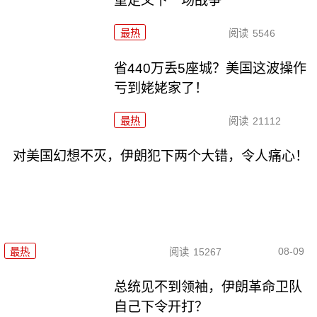
重定义下一场战争
最热
阅读
5546
省440万丢5座城？美国这波操作
亏到姥姥家了！
最热
阅读
21112
对美国幻想不灭，伊朗犯下两个大错，令人痛心！
08-09
最热
阅读
15267
总统见不到领袖，伊朗革命卫队
自己下令开打？