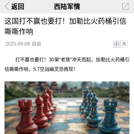
返回
西陆军情
这国打不赢也要打！加勒比火药桶引信
嘶嘶作响
小
大
2025-09-08
自由
打不赢也要打！30架“老铁”冲天而起，加勒比火药桶引
信嘶嘶作响，5.7空战幽灵恐再现！