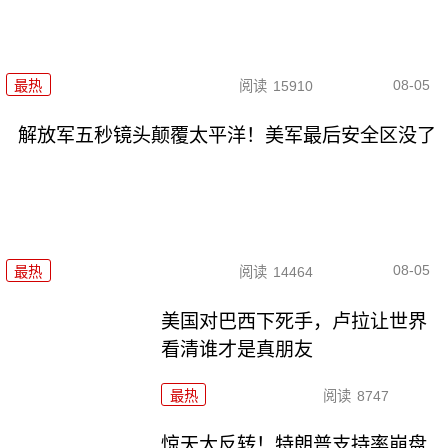
08-05
最热
阅读
15910
解放军五秒镜头颠覆太平洋！美军最后安全区没了
08-05
最热
阅读
14464
美国对巴西下死手，卢拉让世界
看清谁才是真朋友
最热
阅读
8747
惊天大反转！特朗普支持率崩盘