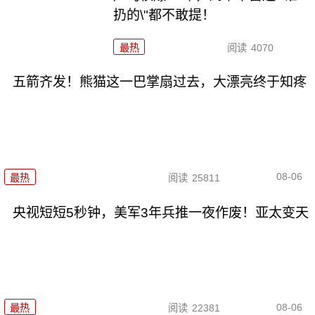
扔的\"都不敢提！
最热
阅读
4070
五箭齐发！熊猫这一巴掌扇过去，大漂亮终于知疼
08-06
最热
阅读
25811
央视短短5秒钟，美军3年兵推一夜作废！亚太变天
08-06
最热
阅读
22381