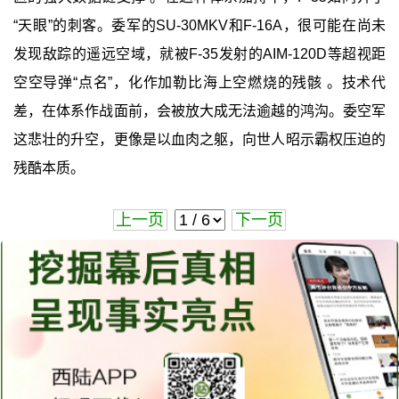
“天眼”的刺客。委军的SU-30MKV和F-16A，很可能在尚未
发现敌踪的遥远空域，就被F-35发射的AIM-120D等超视距
空空导弹“点名”，化作加勒比海上空燃烧的残骸 。技术代
差，在体系作战面前，会被放大成无法逾越的鸿沟。委空军
这悲壮的升空，更像是以血肉之躯，向世人昭示霸权压迫的
残酷本质。
上一页
下一页