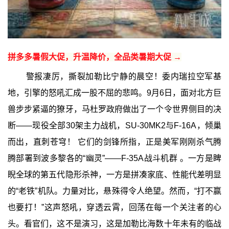
拼多多暑假大促，升温降价，全品类暑期大促 →
警报凄厉，撕裂加勒比宁静的晨空！委内瑞拉空军基
地，引擎的怒吼汇成一股不屈的悲鸣。9月6日，面对北方巨
兽步步紧逼的獠牙，马杜罗政府做出了一个令世界侧目的决
断——现役全部30架主力战机，SU-30MK2与F-16A，倾巢
而出，直刺苍穹！ 它们的剑锋所指，正是美军刚刚杀气腾
腾部署到波多黎各的“幽灵”——F-35A战斗机群 。一方是睥
睨全球的第五代隐形杀神，一方是拼凑家底、性能代差明显
的“老铁”机队。力量对比，悬殊得令人绝望。然而，“打不赢
也要打！”这声怒吼，穿透云霄，回荡在每一个关注者的心
头。看官们，这不是演习，这是加勒比海数十年未有的临战