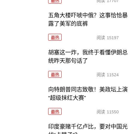
最热
阅读
17707
五角大楼吓唬中俄？这事恰恰暴
露了美军的底裤
最热
阅读
15197
胡塞这一炸，我终于看懂伊朗总
统昨天那句话了
最热
阅读
11524
向特朗普同志致敬！美政坛上演
“超级抹红大赛”
最热
阅读
11550
印度豪赌千亿卢比，要对中国光