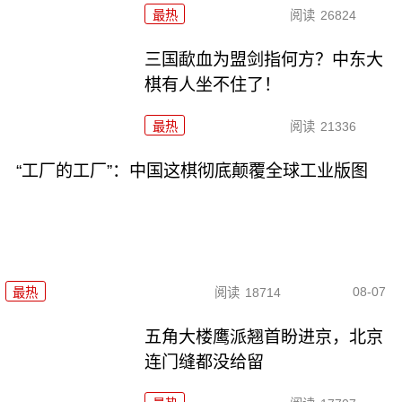
最热
阅读
26824
三国歃血为盟剑指何方？中东大
棋有人坐不住了！
最热
阅读
21336
“工厂的工厂”：中国这棋彻底颠覆全球工业版图
08-07
最热
阅读
18714
五角大楼鹰派翘首盼进京，北京
连门缝都没给留