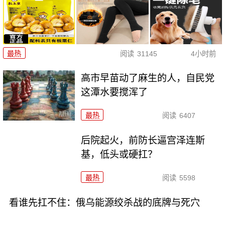
最热
阅读
31145
4小时前
高市早苗动了麻生的人，自民党
这潭水要搅浑了
最热
阅读
6407
后院起火，前防长逼宫泽连斯
基，低头或硬扛？
最热
阅读
5598
看谁先扛不住：俄乌能源绞杀战的底牌与死穴