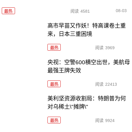
08-03
最热
阅读
4581
高市早苗又作妖！特高课卷土重
来，日本三重困境
最热
阅读
3969
央视：空警600横空出世，美航母
最强王牌失效
最热
阅读
22413
美利坚资源收割局：特朗普为何
对乌稀土\"摊牌\"
最热
阅读
9924