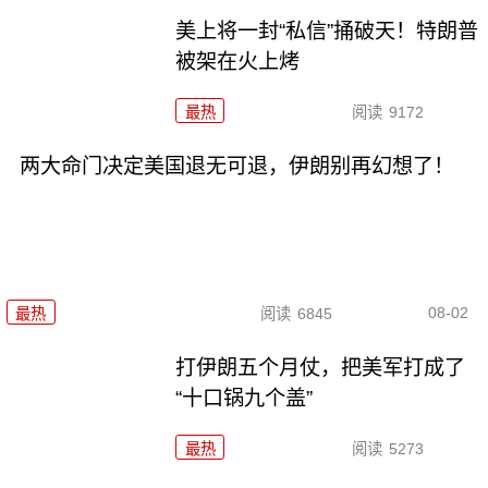
美上将一封“私信”捅破天！特朗普
被架在火上烤
最热
阅读
9172
两大命门决定美国退无可退，伊朗别再幻想了！
08-02
最热
阅读
6845
打伊朗五个月仗，把美军打成了
“十口锅九个盖”
最热
阅读
5273