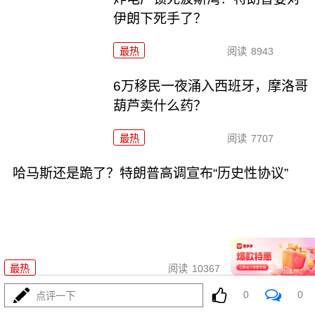
伊朗下死手了？
最热
阅读
8943
6万移民一夜涌入西班牙，摩洛哥
葫芦卖什么药？
最热
阅读
7707
哈马斯还是跪了？特朗普高调宣布“历史性协议”
08-01
最热
阅读
10367
0
0
点评一下
菲律宾五天三闹，美航母压阵，