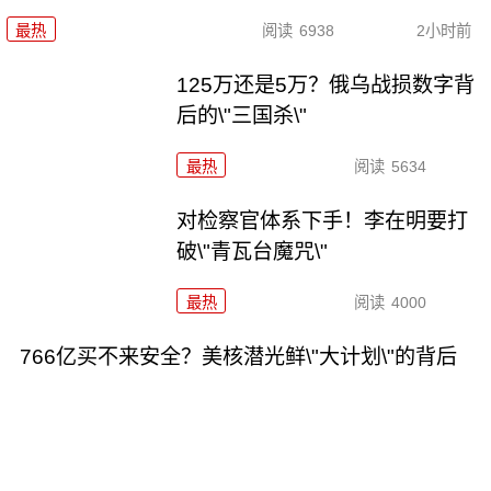
最热
阅读
6938
2小时前
125万还是5万？俄乌战损数字背
后的\"三国杀\"
最热
阅读
5634
对检察官体系下手！李在明要打
破\"青瓦台魔咒\"
最热
阅读
4000
766亿买不来安全？美核潜光鲜\"大计划\"的背后