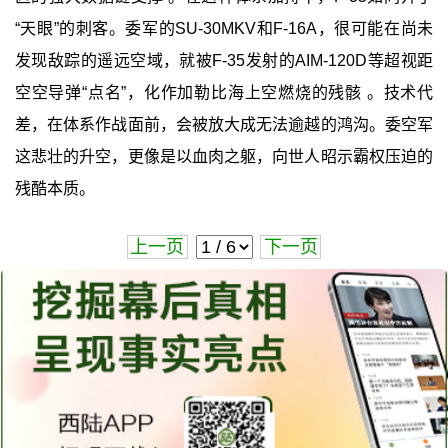
“天眼”的刺客。委军的SU-30MKV和F-16A，很可能在尚未
发现敌踪的遥远空域，就被F-35发射的AIM-120D等超视距
空空导弹“点名”，化作加勒比海上空燃烧的残骸 。技术代
差，在体系作战面前，会被放大成无法逾越的鸿沟。委空军
这悲壮的升空，更像是以血肉之躯，向世人昭示霸权压迫的
残酷本质。
上一页
下一页