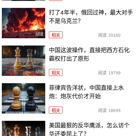
打了4年半，俄回过神，最大对手
不是乌克兰？
相关
阅读
20160
中国这波操作，直接把西方石化
霸权打出了原形
相关
阅读
19799
菲律宾告洋状，中国直接上水
炮：炮灰代价才开始
相关
阅读
18699
美国最狠的反华鹰派，怎么访个
华还委屈上了？