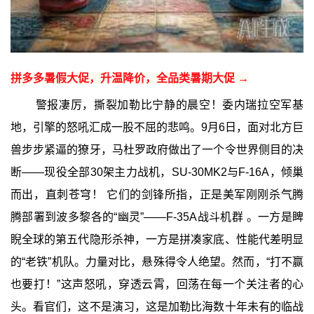
拼多多暑假大促，升温降价，全品类暑期大促 →
警报凄厉，撕裂加勒比宁静的晨空！委内瑞拉空军基
地，引擎的怒吼汇成一股不屈的悲鸣。9月6日，面对北方巨
兽步步紧逼的獠牙，马杜罗政府做出了一个令世界侧目的决
断——现役全部30架主力战机，SU-30MK2与F-16A，倾巢
而出，直刺苍穹！ 它们的剑锋所指，正是美军刚刚杀气腾
腾部署到波多黎各的“幽灵”——F-35A战斗机群 。一方是睥
睨全球的第五代隐形杀神，一方是拼凑家底、性能代差明显
的“老铁”机队。力量对比，悬殊得令人绝望。然而，“打不赢
也要打！”这声怒吼，穿透云霄，回荡在每一个关注者的心
头。看官们，这不是演习，这是加勒比海数十年未有的临战