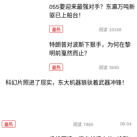
055要迎来最强对手？东瀛万吨新
驱已上船台！
最热
阅读
10168
特朗普对波斯下狠手，为何在黎
明前戛然而止？
最热
阅读
3690
科幻片照进了现实，东大机器狼驮着武器冲锋！
08-04
最热
阅读
7866