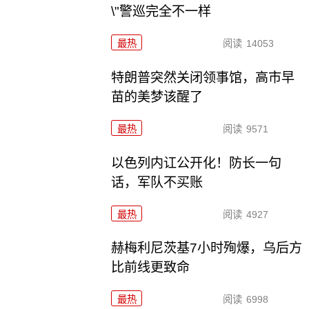
\"警巡完全不一样
最热
阅读
14053
特朗普突然关闭领事馆，高市早
苗的美梦该醒了
最热
阅读
9571
以色列内讧公开化！防长一句
话，军队不买账
最热
阅读
4927
赫梅利尼茨基7小时殉爆，乌后方
比前线更致命
最热
阅读
6998