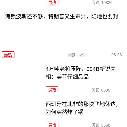
最热
阅读
10829
海锁波斯还不够，特朗普又生毒计，陆地也要封
08-03
最热
阅读
8253
4万吨老将压阵，054B新锐亮
相：美菲仔细品品
最热
阅读
8035
西班牙在北非的那块飞地休达，
为何突然炸了锅
最热
阅读
3650