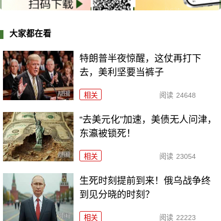
大家都在看
特朗普半夜惊醒，这仗再打下
去，美利坚要当裤子
相关
阅读
24648
“去美元化”加速，美债无人问津，
东瀛被锁死！
相关
阅读
23054
生死时刻提前到来！俄乌战争终
到见分晓的时刻？
相关
阅读
22223