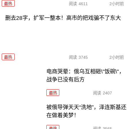
最热
阅读
4611
2小时前
删去28字，扩军一整本！高市的把戏骗不了东大
最热
阅读
3745
2小时前
电商哭晕：俄乌互相砸\"饭碗\"，
战争已没有后方
最热
阅读
2407
被俄导弹天天“洗地”，泽连斯基还
在做着美梦！
最热
阅读
3565