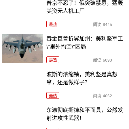
普京不忍了！俄突破禁忌，猛轰
美资无人机工厂
最热
阅读
8445
吞金巨兽折翼加州：美利坚军工
\"里外掏空\"困局
最热
阅读
6090
波斯的浓缩铀，美利坚是真想
拿，还是做样子？
最热
阅读
4062
东瀛彻底撕掉和平面具，公然发
射进攻性武器！