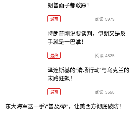
朗普面子都敢踩！
最热
阅读
5979
特朗普刚说要谈判，伊朗又是反
手就是一巴掌！
最热
阅读
4825
泽连斯基的“清场行动”与乌克兰的
末路狂飙！
最热
阅读
3558
东大海军这一手\"普及牌\"，让美西方彻底破防！