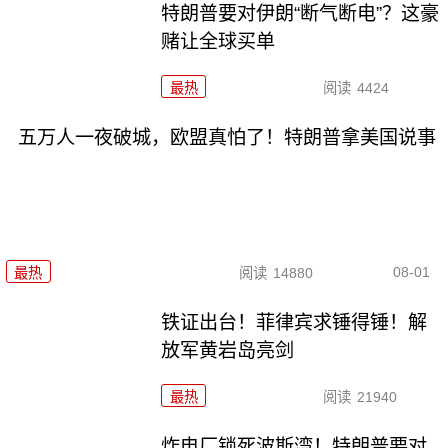
特朗普要对伊朗“断气断电”？这豪
赌让全球买单
最热
阅读
4424
五万人一夜破城，欧盟真怕了！特朗普拿美国说事
08-01
最热
阅读
14880
铁证出台！菲律宾求锤得锤！解
放军黄岩岛亮剑
最热
阅读
21940
炸电厂锁死波斯湾！特朗普要对