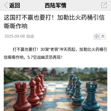
返回
西陆军情
这国打不赢也要打！加勒比火药桶引信
嘶嘶作响
小
大
2025-09-08
自由
打不赢也要打！30架“老铁”冲天而起，加勒比火药桶引
信嘶嘶作响，5.7空战幽灵恐再现！