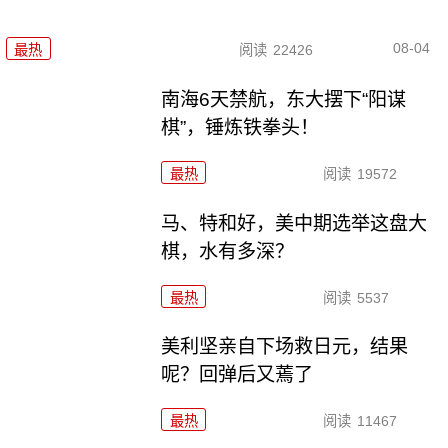
08-04
最热
阅读
22426
南海6天禁航，东大摆下“阳谋
棋”，锤炼铁拳头！
最热
阅读
19572
马、特和好，美中期选举这盘大
棋，水有多深？
最热
阅读
5537
美利坚亲自下场救日元，结果
呢？回弹后又蔫了
最热
阅读
11467