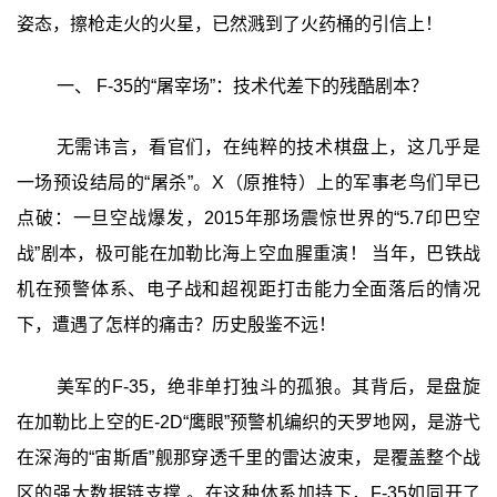
姿态，擦枪走火的火星，已然溅到了火药桶的引信上！
一、 F-35的“屠宰场”：技术代差下的残酷剧本？
无需讳言，看官们，在纯粹的技术棋盘上，这几乎是
一场预设结局的“屠杀”。X（原推特）上的军事老鸟们早已
点破：一旦空战爆发，2015年那场震惊世界的“5.7印巴空
战”剧本，极可能在加勒比海上空血腥重演！ 当年，巴铁战
机在预警体系、电子战和超视距打击能力全面落后的情况
下，遭遇了怎样的痛击？历史殷鉴不远！
美军的F-35，绝非单打独斗的孤狼。其背后，是盘旋
在加勒比上空的E-2D“鹰眼”预警机编织的天罗地网，是游弋
在深海的“宙斯盾”舰那穿透千里的雷达波束，是覆盖整个战
区的强大数据链支撑 。在这种体系加持下，F-35如同开了