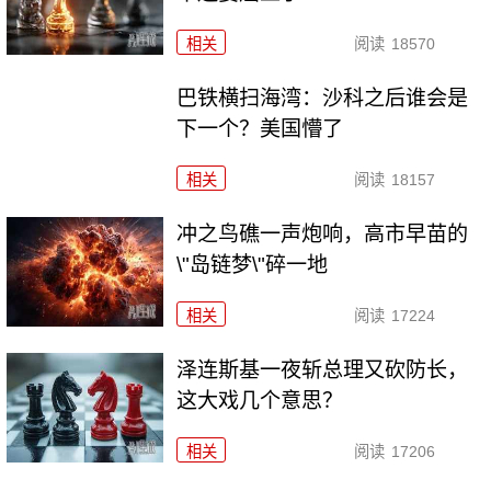
相关
阅读
18570
巴铁横扫海湾：沙科之后谁会是
下一个？美国懵了
相关
阅读
18157
冲之鸟礁一声炮响，高市早苗的
\"岛链梦\"碎一地
相关
阅读
17224
泽连斯基一夜斩总理又砍防长，
这大戏几个意思？
相关
阅读
17206