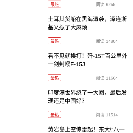
最热
阅读
6255
土耳其货船在黑海遭袭，泽连斯
基又惹了大麻烦
最热
阅读
14804
看不见就挨打！歼-15T百公里外
一剑封喉F-15J
最热
阅读
11664
印度满世界绕了一大圈，最后发
现还是中国好？
最热
阅读
11514
黄岩岛上空惊雷起！东大\"八一