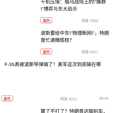
千机压境：俄乌战场上的\"蜂群
\"博弈与东大启示
最热
阅读
7564
波斯要给中东\"物理断网\"，特朗
普忙递橄榄枝？
最热
阅读
6317
F-35真被波斯导弹端了！美军这次到底输在哪
08-04
最热
阅读
6212
算了不打了？特朗普这脚刹车，