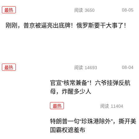
08-05
最热
阅读
3650
刚刚，普京被逼亮出底牌！俄罗斯要干大事了！
08-04
最热
阅读
14693
官宣“核常兼备”！六爷挂弹反航
母，炸醒多少人
最热
阅读
11404
特朗普一句“珍珠港除外”，撕开美
国霸权遮羞布