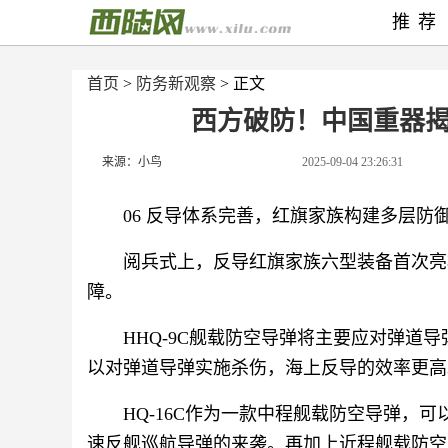
推荐
首页
>
防务新观察
> 正文
西方破防！中国重器
来源：小鸟
2025-09-04 23:26:31
06 反导体系完善，红旗家族构建多层防
阅兵式上，反导红旗家族六型装备首次亮
障。
HHQ-9C舰载防空导弹将主要应对弹道
以对弹道导弹实施杀伤，海上反导的效率更高
HQ-16C作为一款中程舰载防空导弹，可
速反舰巡航导弹的来袭。再加上近程舰载防空