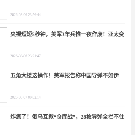
疼
2026-08-06 23:56:44
央视短短5秒钟，美军3年兵推一夜作废！亚太变
天
2026-08-06 23:21:47
五角大楼这操作！美军报告称中国导弹不如伊
朗？
2026-08-07 00:02:14
炸疯了！俄乌互掀“仓库战”，28枚导弹全拦不住