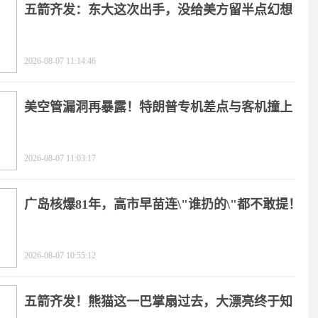
五箭齐发：东大这次出手，没给美方留半点幻想
2026-08-07 11:14:46
美空管漏洞再暴露！特朗普专机差点与客机撞上
2026-08-07 11:03:17
广岛核爆81年，高市早苗连\"谁扔的\"都不敢提！
2026-08-07 10:55:12
五箭齐发！熊猫这一巴掌扇过去，大漂亮终于知