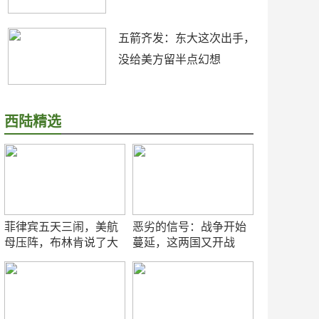
五箭齐发：东大这次出手，
没给美方留半点幻想
西陆精选
菲律宾五天三闹，美航
恶劣的信号：战争开始
母压阵，布林肯说了大
蔓延，这两国又开战
实话
了！