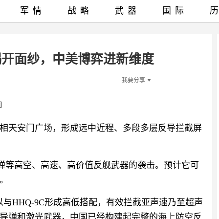
军情
战略
武器
国际
揭开面纱，中美博弈进新维度
我要分享
御
相天安门广场，形成远中近程、多段多层反导拦截屏
导弹等高空、高速、高价值反舰武器的袭击。预计它可
。
以与HHQ-9C形成高低搭配，有效拦截亚声速乃至超声
导弹和激光武器，中国已经构建起完整的海上防空反