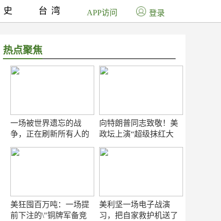
历史
台湾
APP访问
登录
热点聚焦
一场被世界遗忘的战
向特朗普同志致敬！美
争，正在刷新所有人的
政坛上演“超级抹红大
认知
赛”
美狂囤百万吨：一场提
美利坚一场电子战演
前下注的\"铜牌军备竞
习，把自家救护机送了