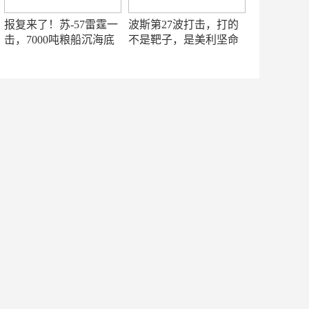
报复来了！苏-57雷霆一
波斯第27波打击，打的
击，7000吨粮船沉海底
不是靶子，是美利坚命
门