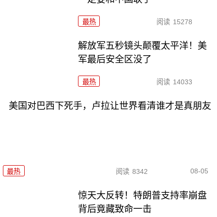
最热
阅读
15278
解放军五秒镜头颠覆太平洋！美
军最后安全区没了
最热
阅读
14033
美国对巴西下死手，卢拉让世界看清谁才是真朋友
08-05
最热
阅读
8342
惊天大反转！特朗普支持率崩盘
背后竟藏致命一击