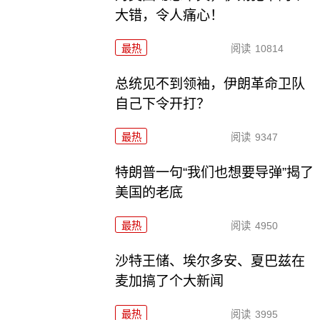
大错，令人痛心！
最热
阅读
10814
总统见不到领袖，伊朗革命卫队
自己下令开打？
最热
阅读
9347
特朗普一句“我们也想要导弹”揭了
美国的老底
最热
阅读
4950
沙特王储、埃尔多安、夏巴兹在
麦加搞了个大新闻
最热
阅读
3995