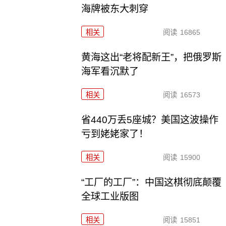
海牌被东大刺穿
相关
阅读
16865
黄海这出“老将配新王”，把俄罗斯
海军看沉默了
相关
阅读
16573
省440万丢5座城？美国这波操作
亏到姥姥家了！
相关
阅读
15900
“工厂的工厂”：中国这棋彻底颠覆
全球工业版图
相关
阅读
15851