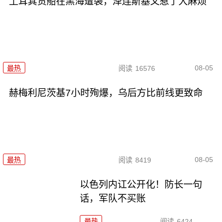
土耳其货船在黑海遭袭，泽连斯基又惹了大麻烦
08-05
最热
阅读
16576
赫梅利尼茨基7小时殉爆，乌后方比前线更致命
08-05
最热
阅读
8419
以色列内讧公开化！防长一句
话，军队不买账
最热
阅读
6424