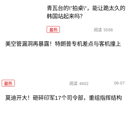
青瓦台的\"拍桌\"，能让跪太久的
韩国站起来吗？
最热
阅读
5598
美空管漏洞再暴露！特朗普专机差点与客机撞上
08-07
最热
阅读
4602
莫迪开大！砸碎印军17个司令部，重组指挥结构