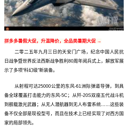
拼多多暑假大促，升温降价，全品类暑期大促 →
二零二五年九月三日的天安门广场，纪念中国人民抗
日战争暨世界反法西斯战争胜利80周年阅兵式上，解放军展
示了多项“科幻级”新装备。
从射程可达25000公里的东风-61洲际弹道导弹，到具
备全球覆盖打击能力的东风-5C；从歼-20S双座五代战斗机
到舰载激光武器；从无人潜航器到无人布雷系统……这些装
备不仅全部是现役型号，而且在技术上已经实现了对西方国
家的局部领先。