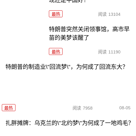
现还是中国好？
最热
阅读
13104
特朗普突然关闭领事馆，高市早
苗的美梦该醒了
最热
阅读
11190
特朗普的制造业\"回流梦\"，为何成了回流东大？
08-05
最热
阅读
7958
扎胖摊牌：乌克兰的\"北约梦\"为何成了一地鸡毛？