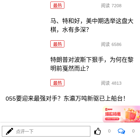
最热
阅读
7208
马、特和好，美中期选举这盘大
棋，水有多深？
最热
阅读
6586
特朗普对波斯下狠手，为何在黎
明前戛然而止？
最热
阅读
4813
055要迎来最强对手？东瀛万吨新驱已上船台！
0
0
点评一下