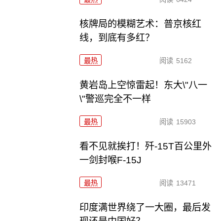
核牌局的模糊艺术：普京核红
线，到底有多红？
最热
阅读
5162
黄岩岛上空惊雷起！东大\"八一
\"警巡完全不一样
最热
阅读
15903
看不见就挨打！歼-15T百公里外
一剑封喉F-15J
最热
阅读
13471
印度满世界绕了一大圈，最后发