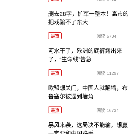
删去28字，扩军一整本！高市的
把戏骗不了东大
最热
阅读
5734
河水干了，欧洲的底裤露出来
了，“生命线”告急
最热
阅读
11297
欧盟想关门，中国人就翻墙，布
鲁塞尔被逼到墙角
最热
阅读
16734
暴风来袭，这局决不能输，想赢
一定要和中国联手