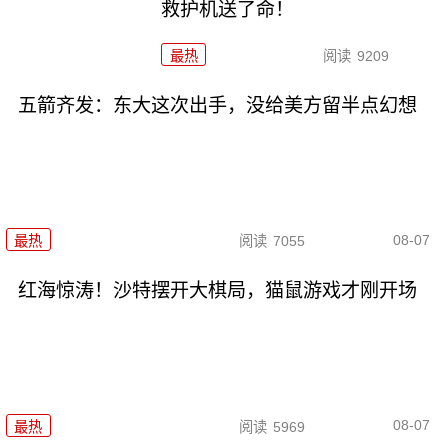
救护机送了命！
最热
阅读
9209
五箭齐发：东大这次出手，没给美方留半点幻想
08-07
最热
阅读
7055
红海惊涛！沙特摆开大棋局，猫鼠游戏才刚开场
08-07
最热
阅读
5969