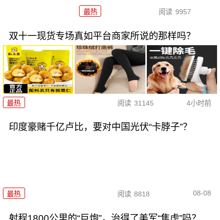
最热
阅读
9957
双十一现货专场真如平台商家所说的那样吗？
最热
阅读
31145
4小时前
印度豪赌千亿卢比，要对中国光伏“卡脖子”？
08-08
最热
阅读
8818
射程1800公里的“巨炮”，治得了美军“焦虑”吗？