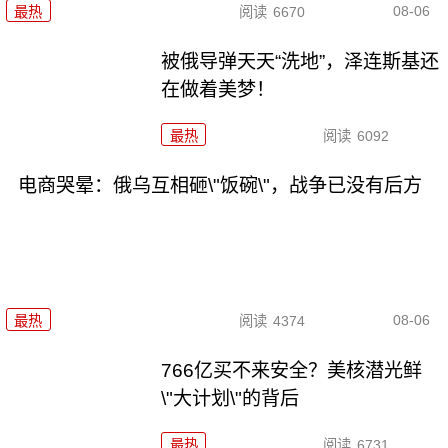
08-06
最热
阅读
6670
被俄导弹天天“洗地”，泽连斯基还
在做着美梦！
最热
阅读
6092
电商哭晕：俄乌互相砸\"饭碗\"，战争已没有后方
08-06
最热
阅读
4374
766亿买不来安全？美核潜光鲜
\"大计划\"的背后
最热
阅读
6731