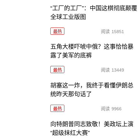
“工厂的工厂”：中国这棋彻底颠覆
全球工业版图
最热
阅读
15851
五角大楼吓唬中俄？这事恰恰暴
露了美军的底裤
最热
阅读
13449
胡塞这一炸，我终于看懂伊朗总
统昨天那句话了
最热
阅读
9966
向特朗普同志致敬！美政坛上演
“超级抹红大赛”