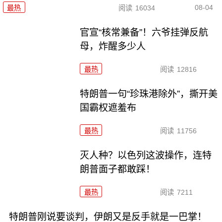
08-04
最热
阅读
16034
官宣“核常兼备”！六爷挂弹反航
母，炸醒多少人
最热
阅读
12816
特朗普一句“珍珠港除外”，撕开美
国霸权遮羞布
最热
阅读
11756
灭人种？以色列这波操作，连特
朗普面子都敢踩！
最热
阅读
7211
特朗普刚说要谈判，伊朗又是反手就是一巴掌！