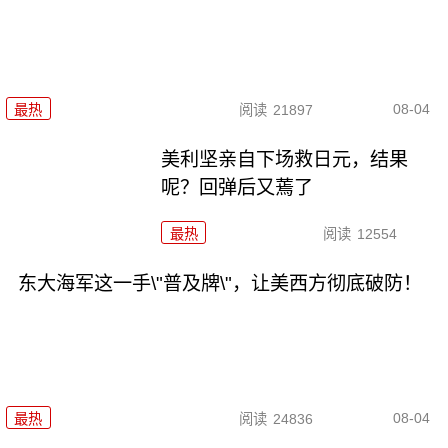
08-04
最热
阅读
21897
美利坚亲自下场救日元，结果
呢？回弹后又蔫了
最热
阅读
12554
东大海军这一手\"普及牌\"，让美西方彻底破防！
08-04
最热
阅读
24836