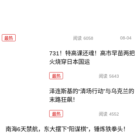
08-04
最热
阅读
6058
731！特高课还魂！高市早苗两把
火烧穿日本国运
最热
阅读
5643
泽连斯基的“清场行动”与乌克兰的
末路狂飙！
最热
阅读
4552
南海6天禁航，东大摆下“阳谋棋”，锤炼铁拳头！