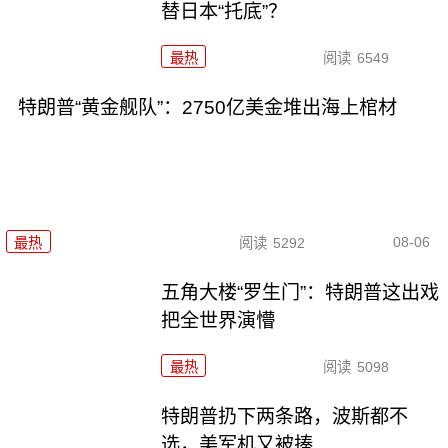
替日本“托底”？
最热
阅读
6549
特朗普“黄金舰队”：2750亿美金堆出海上棺材
08-06
最热
阅读
5292
五角大楼“罗生门”：特朗普这出戏
把全世界演懵
最热
阅读
5098
特朗普扔下两条路，波斯都不
选，美军机又被揍