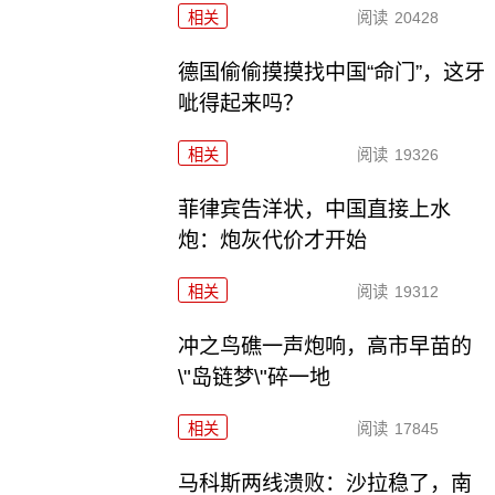
相关
阅读
20428
德国偷偷摸摸找中国“命门”，这牙
呲得起来吗？
相关
阅读
19326
菲律宾告洋状，中国直接上水
炮：炮灰代价才开始
相关
阅读
19312
冲之鸟礁一声炮响，高市早苗的
\"岛链梦\"碎一地
相关
阅读
17845
马科斯两线溃败：沙拉稳了，南