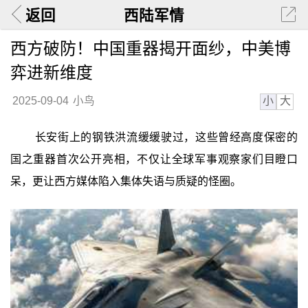
返回
西陆军情
西方破防！中国重器揭开面纱，中美博
弈进新维度
小
大
2025-09-04
小鸟
长安街上的钢铁洪流缓缓驶过，这些曾经高度保密的
国之重器首次公开亮相，不仅让全球军事观察家们目瞪口
呆，更让西方媒体陷入集体失语与质疑的怪圈。