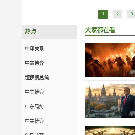
1
2
3
大家都在看
热点
中印关系
中美博弈
懂伊朗总统
中美博弈
中东局势
中美博弈