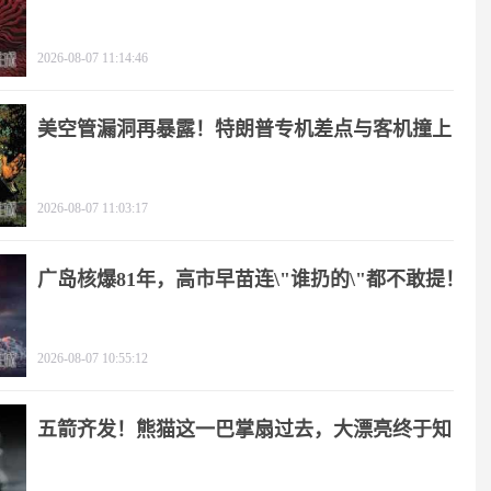
2026-08-07 11:14:46
美空管漏洞再暴露！特朗普专机差点与客机撞上
2026-08-07 11:03:17
广岛核爆81年，高市早苗连\"谁扔的\"都不敢提！
2026-08-07 10:55:12
五箭齐发！熊猫这一巴掌扇过去，大漂亮终于知
疼