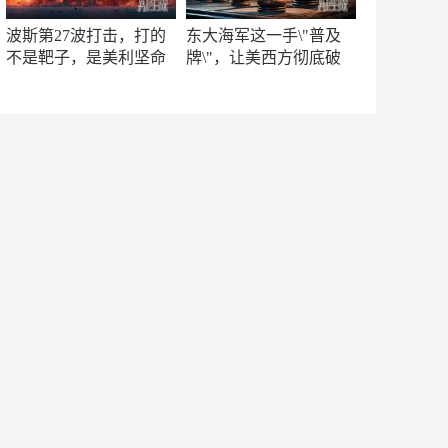
波斯第27波打击，打的
东大海军这一手\"普及
不是靶子，是美利坚命
牌\"，让美西方彻底破
门
防！