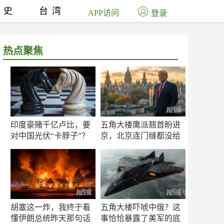
历史
台湾
APP访问
登录
热点聚焦
印度豪赌千亿卢比，要
五角大楼鹰派翘首盼进
对中国光伏“卡脖子”？
京，北京连门缝都没给
留
胡塞这一炸，我终于看
五角大楼吓唬中俄？这
懂伊朗总统昨天那句话
事恰恰暴露了美军的底