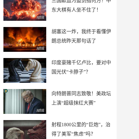
三国歃血为盟剑指何方？中
东大棋有人坐不住了！
胡塞这一炸，我终于看懂伊
朗总统昨天那句话了
印度豪赌千亿卢比，要对中
国光伏“卡脖子”？
向特朗普同志致敬！美政坛
上演“超级抹红大赛”
射程1800公里的“巨炮”，治
得了美军“焦虑”吗？