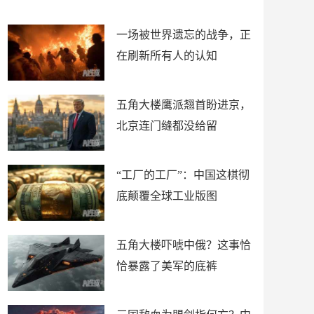
了
裤
一场被世界遗忘的战争，正
在刷新所有人的认知
五角大楼鹰派翘首盼进京，
北京连门缝都没给留
“工厂的工厂”：中国这棋彻
底颠覆全球工业版图
五角大楼吓唬中俄？这事恰
恰暴露了美军的底裤