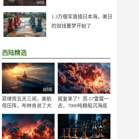
1.3万俄军直插日本海，美日
的双线噩梦开始了
西陆精选
菲律宾五天三闹，美航
报复来了！苏-57雷霆一
母压阵，布林肯说了大
击，7000吨粮船沉海底
实话