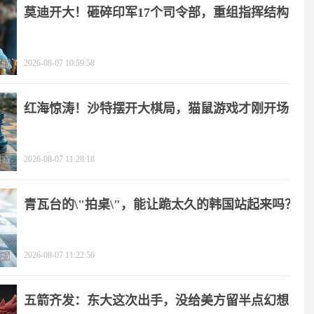
莫迪开大！砸碎印军17个司令部，重组指挥结构
2026-08-07 10:59:58
红海惊涛！沙特摆开大棋局，猫鼠游戏才刚开场
2026-08-07 11:28:18
青瓦台的\"拍桌\"，能让跪太久的韩国站起来吗？
2026-08-07 11:22:56
五箭齐发：东大这次出手，没给美方留半点幻想