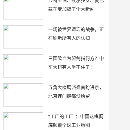
沙特王储、埃尔多安、夏巴
兹在麦加搞了个大新闻
一场被世界遗忘的战争，正
在刷新所有人的认知
三国歃血为盟剑指何方？中
东大棋有人坐不住了！
五角大楼鹰派翘首盼进京，
北京连门缝都没给留
“工厂的工厂”：中国这棋彻
底颠覆全球工业版图