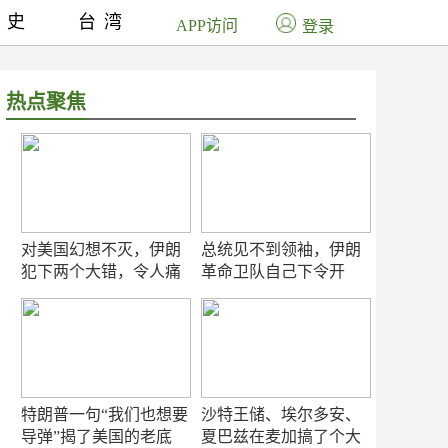
历史
台湾
APP访问
登录
热点聚焦
对美国幻想不灭，伊朗
总统见不到领袖，伊朗
犯下两个大错，令人痛
革命卫队自己下令开
心！
打？
特朗普一句“我们也想要
沙特王储、埃尔多安、
导弹”揭了美国的老底
夏巴兹在麦加搞了个大