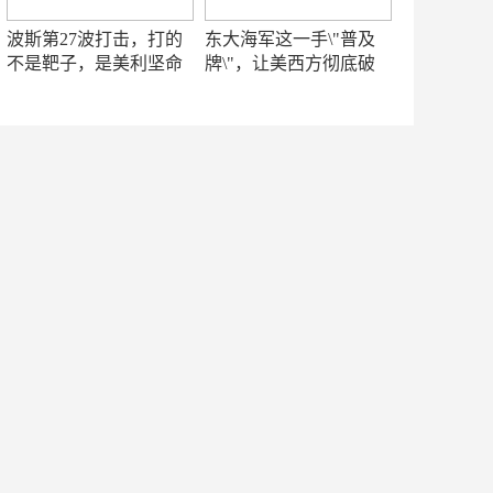
波斯第27波打击，打的
东大海军这一手\"普及
不是靶子，是美利坚命
牌\"，让美西方彻底破
门
防！