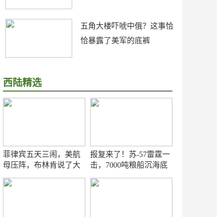
五角大楼吓唬中俄？这事恰
恰暴露了美军的底裤
西陆精选
菲律宾五天三闹，美航
报复来了！苏-57雷霆一
母压阵，布林肯说了大
击，7000吨粮船沉海底
实话