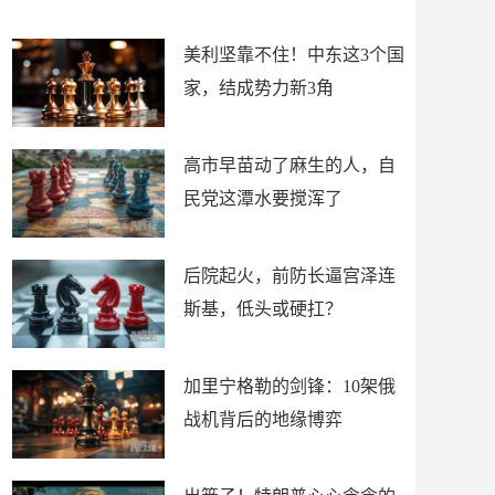
浑了
扛？
美利坚靠不住！中东这3个国
家，结成势力新3角
高市早苗动了麻生的人，自
民党这潭水要搅浑了
后院起火，前防长逼宫泽连
斯基，低头或硬扛？
加里宁格勒的剑锋：10架俄
战机背后的地缘博弈