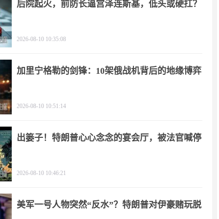
后院起火，前防长逼宫泽连斯基，低头或硬扛？
2026-08-10 10:35:08
加里宁格勒的剑锋：10架俄战机背后的地缘博弈
2026-08-10 10:51:14
出篓子！特朗普心心念念的宴会厅，被法官喊停
2026-08-10 10:46:21
美军一号人物突然“反水”？特朗普对伊豪赌玩脱