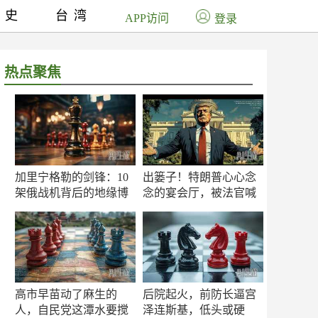
历史
台湾
APP访问
登录
热点聚焦
加里宁格勒的剑锋：10
出篓子！特朗普心心念
架俄战机背后的地缘博
念的宴会厅，被法官喊
弈
停
高市早苗动了麻生的
后院起火，前防长逼宫
人，自民党这潭水要搅
泽连斯基，低头或硬