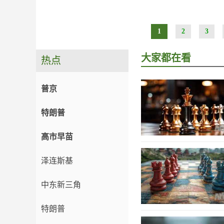
1
2
3
大家都在看
热点
普京
特朗普
高市早苗
泽连斯基
中东新三角
特朗普