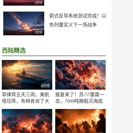
箭式反导系统测试完成！以
色列重定义下一场战争
西陆精选
菲律宾五天三闹，美航
报复来了！苏-57雷霆一
母压阵，布林肯说了大
击，7000吨粮船沉海底
实话