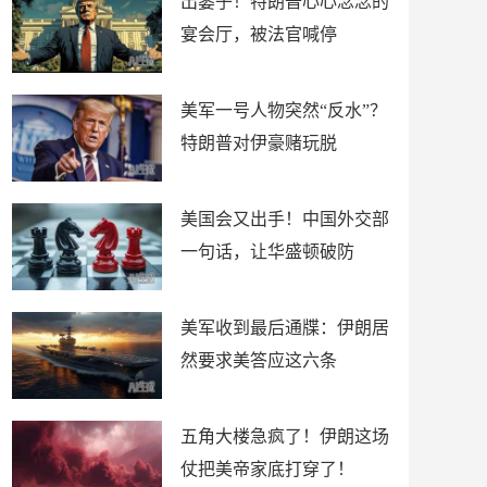
出篓子！特朗普心心念念的
宴会厅，被法官喊停
美军一号人物突然“反水”？
特朗普对伊豪赌玩脱
美国会又出手！中国外交部
一句话，让华盛顿破防
美军收到最后通牒：伊朗居
然要求美答应这六条
五角大楼急疯了！伊朗这场
仗把美帝家底打穿了！